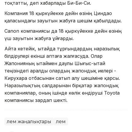
тоқтатты, деп хабарлады Би-Би-Си.
Компания 18 қыркүйекке дейін өзінің Циндао
қаласындағы зауытын жабуға шешім қабылдады.
Сanon компаниясы да 18 қыркүйекке дейін өзінің
үш зауытын жабуға ұйғарды.
Айта кетейік, Қытайда тұрғындардың наразылық
білдірулері екінші аптаға жалғасуда. Олар
Жапонияның Қытаймен даулы Шығыс-Қытай
теңізіндегі аралды олардың жапондық иелері -
Кирухара отбасынан сатып алу шешіміне қарсы.
Наразылықтың салдарынан бірқатар жапондық
компаниялар, оның ішінде көлік өндіруші Toyota
компаниясы зардап шекті.
Әлем жаңалықтары
Әлем