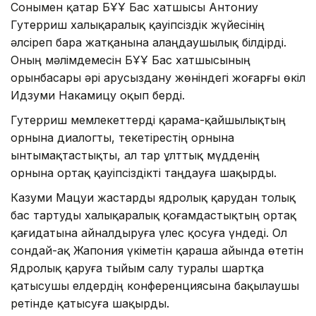
Сонымен қатар БҰҰ Бас хатшысы Антониу
Гутерриш халықаралық қауіпсіздік жүйесінің
әлсіреп бара жатқанына алаңдаушылық білдірді.
Оның мәлімдемесін БҰҰ Бас хатшысының
орынбасары әрі Қарусыздану жөніндегі жоғарғы өкіл
Идзуми Накамицу оқып берді.
Гутерриш мемлекеттерді қарама-қайшылықтың
орнына диалогты, текетірестің орнына
ынтымақтастықты, ал тар ұлттық мүдденің
орнына ортақ қауіпсіздікті таңдауға шақырды.
Казуми Мацуи жастарды ядролық қарудан толық
бас тартуды халықаралық қоғамдастықтың ортақ
қағидатына айналдыруға үлес қосуға үндеді. Ол
сондай-ақ Жапония үкіметін қараша айында өтетін
Ядролық қаруға тыйым салу туралы шартқа
қатысушы елдердің конференциясына бақылаушы
ретінде қатысуға шақырды.