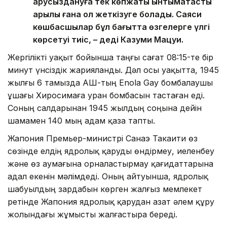
қарусыздануға тек көпжақты ынтымақтастық
арқылы ғана қол жеткізуге болады. Саяси
көшбасшылар бұл бағытта өзгелерге үлгі
көрсетуі тиіс, – деді Казуми Мацуи.
Жергілікті уақыт бойынша таңғы сағат 08:15-те бір
минут үнсіздік жарияланды. Дәл осы уақытта, 1945
жылғы 6 тамызда АҚШ-тың Enola Gay бомбалаушы
ұшағы Хиросимаға уран бомбасын тастаған еді.
Соның салдарынан 1945 жылдың соңына дейін
шамамен 140 мың адам қаза тапты.
Жапония Премьер-министрі Санаэ Такаити өз
сөзінде елдің ядролық қаруды өндірмеу, иеленбеу
және өз аумағына орналастырмау қағидаттарына
адал екенін мәлімдеді. Оның айтуынша, ядролық
шабуылдың зардабын көрген жалғыз мемлекет
ретінде Жапония ядролық қарудан азат әлем құру
жолындағы жұмысты жалғастыра береді.