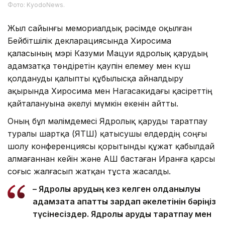
Фото: KyodoNews.
Жыл сайынғы мемориалдық рәсімде оқылған
Бейбітшілік декларациясында Хиросима
қаласының мэрі Казуми Мацуи ядролық қарудың
адамзатқа төндіретін қаупін елемеу мен күш
қолдануды қалыпты құбылысқа айналдыру
ақырында Хиросима мен Нагасакидағы қасіреттің
қайталануына әкелуі мүмкін екенін айтты.
Оның бұл мәлімдемесі Ядролық қаруды таратпау
туралы шартқа (ЯҚТШ) қатысушы елдердің соңғы
шолу конференциясы қорытынды құжат қабылдай
алмағаннан кейін және АҚШ бастаған Иранға қарсы
соғыс жалғасып жатқан тұста жасалды.
– Ядролық қарудың кез келген қолданылуы
адамзатқа апатты зардап әкелетінін бәріңіз
түсінесіздер. Ядролық қаруды таратпау мен