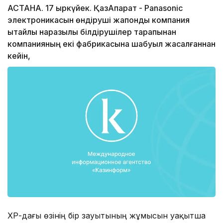
АСТАНА. 17 қыркүйек. ҚазАқпарат - Panasonic
электроникасын өндіруші жапондық компания
қытайлық наразылық білдірушілер тарапынан
компанияның екі фабрикасына шабуыл жасалғаннан
кейін,
ҚХР-дағы өзінің бір зауытының жұмысын уақытша