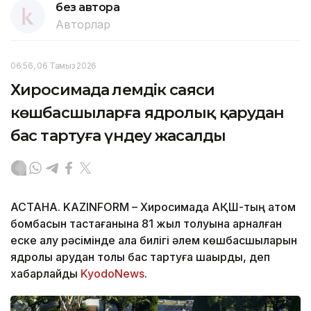
без автора
Авторлар
06:56, 06 Тамыз 2026
Хиросимада әлемдік саяси
көшбасшыларға ядролық қарудан
бас тартуға үндеу жасалды
АСТАНА. KAZINFORM – Хиросимада АҚШ-тың атом
бомбасын тастағанына 81 жыл толуына арналған
еске алу рәсімінде қала билігі әлем көшбасшыларын
ядролық қарудан толық бас тартуға шақырды, деп
хабарлайды
KyodoNews
.