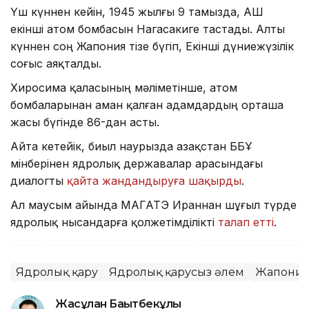
Үш күннен кейін, 1945 жылғы 9 тамызда, АҚШ
екінші атом бомбасын Нагасакиге тастады. Алты
күннен соң Жапония тізе бүгіп, Екінші дүниежүзілік
соғыс аяқталды.
Хиросима қаласының мәліметінше, атом
бомбаларынан аман қалған адамдардың орташа
жасы бүгінде 86-дан асты.
Айта кетейік, биыл наурызда Қазақстан ББҰ
мінберінен ядролық державалар арасындағы
диалогты
қайта жандандыруға шақырды
.
Ал маусым айында МАГАТЭ Ираннан шұғыл түрде
ядролық нысандарға қолжетімділікті
талап етті
.
Ядролық қару
Ядролық қарусыз әлем
Жапони
Жасұлан Бақытбекұлы