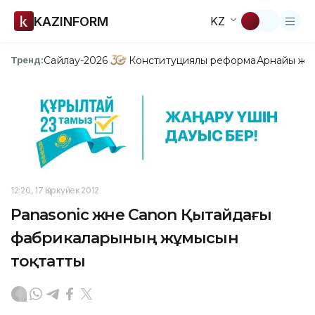
KAZINFORM
KZ
Сайлау-2026
Конституциялық реформа
Арнайы жо
Тренд:
12:20, 17 Қыркүйек 2012
Panasonic және Canon Қытайдағы
фабрикаларының жұмысын
тоқтатты