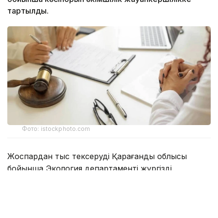
тартылды.
Фото: istockphoto.com
Жоспардан тыс тексеруді Қарағанды облысы
бойынша Экология департаменті жүргізді.
Ведомство мәліметінше, Соқыр өзеніне ағызылатын
сарқынды суларға жүргізілген зертханалық талдау
барысында нитриттердің рұқсат етілген шекті