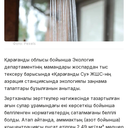
Фото: Pexels
Қарағанды облысы бойынша Экология
департаментінің мамандары жоспардан тыс
тексеру барысында «Қарағанды Су» ЖШС-нің
аэрация станциясында экологиялық заңнама
талаптары бұзылғанын анықтады.
Зертханалық зерттеулер нәтижесінде тазартылған
ағын сулар құрамындағы екі көрсеткіш бойынша
белгіленген нормативтердің сақталмағаны белгілі
болды. Атап айтқанда, аммиактың (азот бойынша)
концентрациясы рұқсат етілген 2,49 мг/дм³ мөлшер