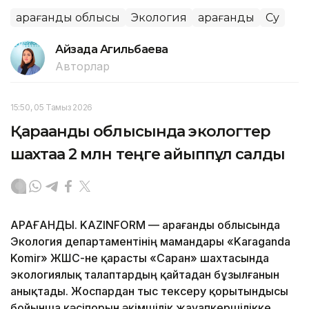
Қарағанды облысы
Экология
Қарағанды
Су
Айзада Агильбаева
Авторлар
15:50, 05 Тамыз 2026
Қарағанды облысында экологтер
шахтаға 2 млн теңге айыппұл салды
ҚАРАҒАНДЫ. KAZINFORM — Қарағанды облысында
Экология департаментінің мамандары «Karaganda
Komir» ЖШС-не қарасты «Саран» шахтасында
экологиялық талаптардың қайтадан бұзылғанын
анықтады. Жоспардан тыс тексеру қорытындысы
бойынша кәсіпорын әкімшілік жауапкершілікке