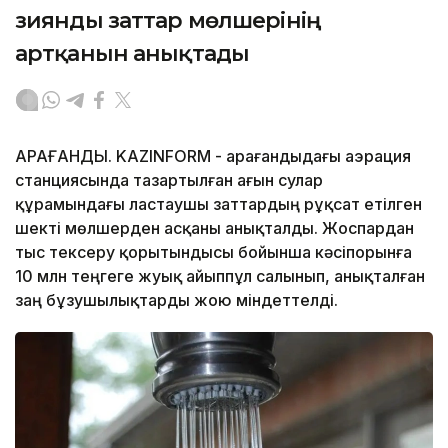
зиянды заттар мөлшерінің
артқанын анықтады
ҚАРАҒАНДЫ. KAZINFORM - Қарағандыдағы аэрация
станциясында тазартылған ағын сулар
құрамындағы ластаушы заттардың рұқсат етілген
шекті мөлшерден асқаны анықталды. Жоспардан
тыс тексеру қорытындысы бойынша кәсіпорынға
10 млн теңгеге жуық айыппұл салынып, анықталған
заң бұзушылықтарды жою міндеттелді.