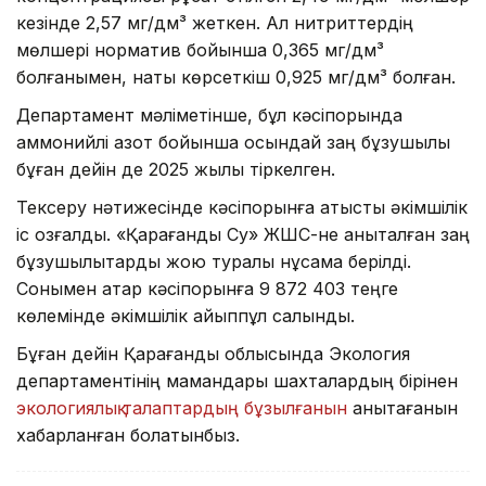
кезінде 2,57 мг/дм³ жеткен. Ал нитриттердің
мөлшері норматив бойынша 0,365 мг/дм³
болғанымен, нақты көрсеткіш 0,925 мг/дм³ болған.
Департамент мәліметінше, бұл кәсіпорында
аммонийлі азот бойынша осындай заң бұзушылық
бұған дейін де 2025 жылы тіркелген.
Тексеру нәтижесінде кәсіпорынға қатысты әкімшілік
іс қозғалды. «Қарағанды Су» ЖШС-не анықталған заң
бұзушылықтарды жою туралы нұсқама берілді.
Сонымен қатар кәсіпорынға 9 872 403 теңге
көлемінде әкімшілік айыппұл салынды.
Бұған дейін Қарағанды облысында Экология
департаментінің мамандары шахталардың бірінен
экологиялық талаптардың бұзылғанын
анықтағанын
хабарланған болатынбыз.