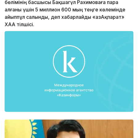
бөлімінің басшысы Бақшагүл Рахимоваға пара
алғаны үшін 5 миллион 600 мың теңге көлемінде
айыппұл салынды, деп хабарлайды «ҚазАқпарат»
ХАА тілшісі.