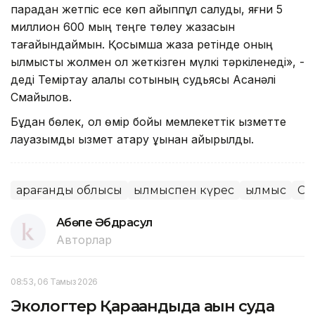
парадан жетпіс есе көп айыппұл салуды, яғни 5
миллион 600 мың теңге төлеу жазасын
тағайындаймын. Қосымша жаза ретінде оның
қылмыстық жолмен қол жеткізген мүлкі тәркіленеді», -
деді Теміртау қалалық сотының судьясы Асанәлі
Смайылов.
Бұдан бөлек, ол өмір бойы мемлекеттік қызметте
лауазымды қызмет атқару құқынан айырылды.
Қарағанды облысы
Қылмыспен күрес
Қылмыс
Сы
Ақбөпе Әбдрасул
Авторлар
08:53, 06 Тамыз 2026
Экологтер Қарағандыда ағын суда