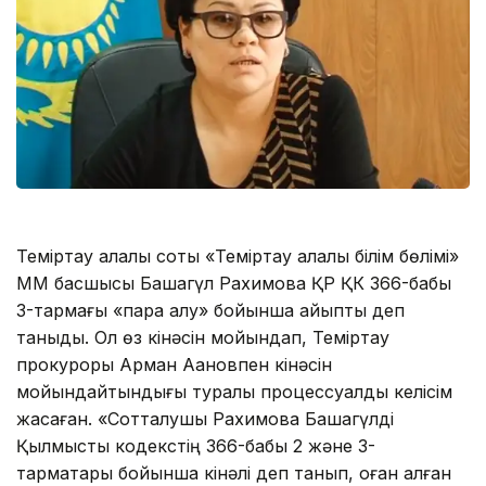
Теміртау қалалық соты «Теміртау қалалық білім бөлімі»
ММ басшысы Бақшагүл Рахимова ҚР ҚК 366-бабы
3-тармағы «пара алу» бойынша айыпты деп
таныды. Ол өз кінәсін мойындап, Теміртау
прокуроры Арман Ақановпен кінәсін
мойындайтындығы туралы процессуалдық келісім
жасаған. «Сотталушы Рахимова Бақшагүлді
Қылмыстық кодекстің 366-бабы 2 және 3-
тармақтары бойынша кінәлі деп танып, оған алған