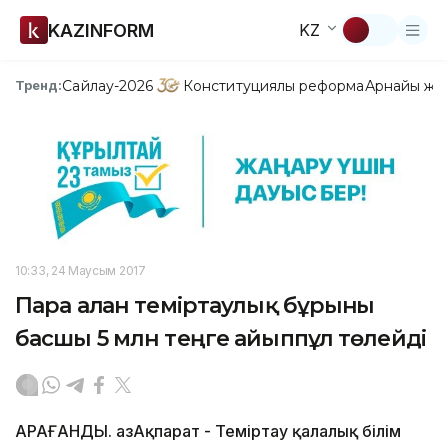
KAZINFORM
KZ
Сайлау-2026
Конституциялық реформа
Арнайы жо
Тренд:
10:33, 24 Маусым 2017
Пара алған теміртаулық бұрынғы
басшы 5 млн теңге айыппұл төлейді
ҚАРАҒАНДЫ. ҚазАқпарат - Теміртау қалалық білім