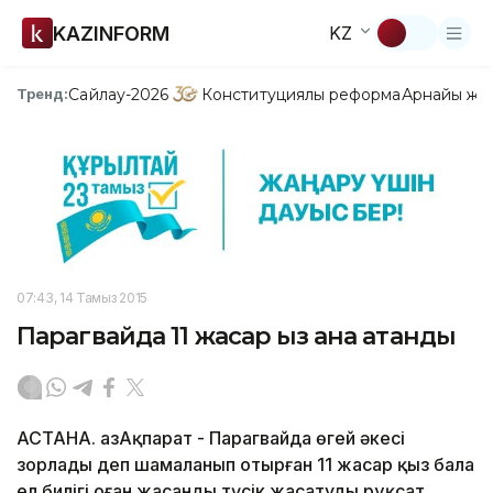
KAZINFORM
KZ
Сайлау-2026
Конституциялық реформа
Арнайы жо
Тренд:
07:43, 14 Тамыз 2015
Парагвайда 11 жасар қыз ана атанды
АСТАНА. ҚазАқпарат - Парагвайда өгей әкесі
зорлады деп шамаланып отырған 11 жасар қыз бала
ел билігі оған жасанды түсік жасатуды рұқсат