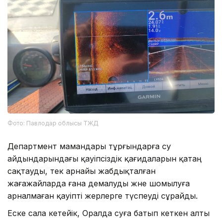
Фото: Павлодар облысы ТЖД
Департмент мамандары тұрғындарға су
айдындарындағы қауіпсіздік қағидаларын қатаң
сақтауды, тек арнайы жабдықталған
жағажайларда ғана демалуды және шомылуға
арналмаған қауіпті жерлерге түспеуді сұрайды.
Еске сала кетейік, Оралда суға батып кеткен алты