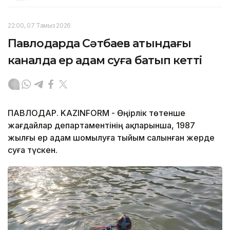
22:00, 07 Тамыз 2026
Павлодарда Сәтбаев атындағы
каналда ер адам суға батып кетті
ПАВЛОДАР. KAZINFORM - Өңірлік төтенше
жағдайлар департаментінің ақпарынша, 1987
жылғы ер адам шомылуға тыйым салынған жерде
суға түскен.