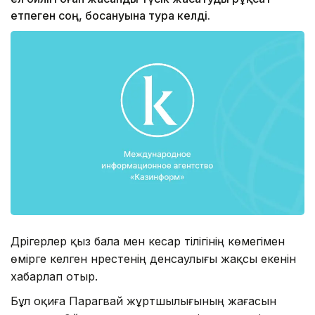
етпеген соң, босануына тура келді.
Дәрігерлер қыз бала мен кесар тілігінің көмегімен
өмірге келген нәрестенің денсаулығы жақсы екенін
хабарлап отыр.
Бұл оқиға Парагвай жұртшылығының жағасын