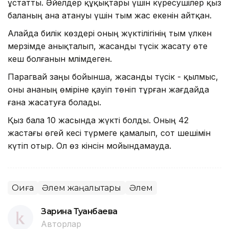
ұстатты. Әйелдер құқықтары үшін күресушілер қыз
баланың ана атануы үшін тым жас екенін айтқан.
Алайда билік көздері оның жүктілігінің тым үлкен
мерзімде анықталып, жасанды түсік жасату өте
кеш болғанын мәлімдеген.
Парагвай заңы бойынша, жасанды түсік - қылмыс,
оны ананың өміріне қауіп төніп тұрған жағдайда
ғана жасатуға болады.
Қыз бала 10 жасында жүкті болды. Оның 42
жастағы өгей әкесі түрмеге қамалып, сот шешімін
күтіп отыр. Ол өз кінәсін мойындамауда.
Оқиға
Әлем жаңалықтары
Әлем
Зарина Туғанбаева
Авторлар