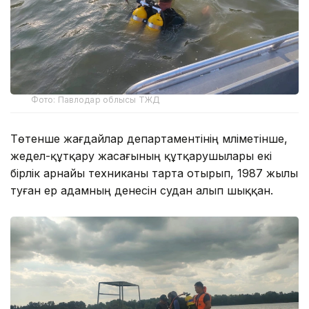
Фото: Павлодар облысы ТЖД
Төтенше жағдайлар департаментінің мәліметінше,
жедел-құтқару жасағының құтқарушылары екі
бірлік арнайы техниканы тарта отырып, 1987 жылы
туған ер адамның денесін судан алып шыққан.