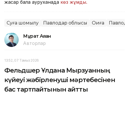
жасар бала ауруханада
көз жұмды.
Суға шомылу
Павлодар облысы
Оқиға
Павлод
Мұрат Аяған
Авторлар
13:52, 07 Тамыз 2026
Фельдшер Ұлдана Мырзуанның
күйеуі жәбірленуші мәртебесінен
бас тартпайтынын айтты
АСТАНА. KAZINFORM – 2025 жылғы қарашада
қызметтік міндетін атқару кезінде қаза тапқан