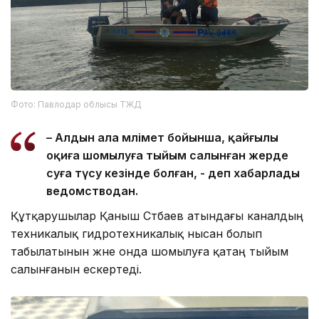
Фото: Павлодар облысы ТЖД
– Алдын ала мәлімет бойынша, қайғылы
оқиға шомылуға тыйым салынған жерде
суға түсу кезінде болған, - деп хабарлады
ведомстводан.
Құтқарушылар Қаныш Сәтбаев атындағы каналдың
техникалық гидротехникалық нысан болып
табылатынын және онда шомылуға қатаң тыйым
салынғанын ескертеді.