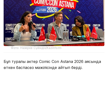
Фото: Назерке Сүйіндік/Kazinform
Бұл туралы актер Comic Con Astana 2026 аясында
өткен баспасөз мәжілісінде айтып берді.
Оның сөзінше, Қазақстанда болған аз уақыттың
өзінде жергілікті халықтың қонақжайлығы мен ақжарқын
көңілі ерекше әсер қалдырған.
— Мені қарсы алған ұйымдастырушылар
да, осында жолыққан адамдар да өте