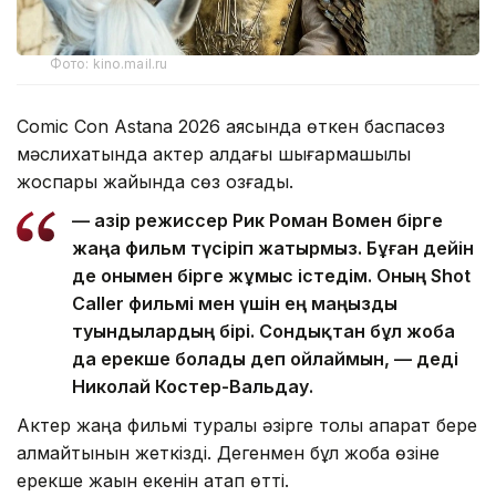
Фото: kino.mail.ru
Comic Con Astana 2026 аясында өткен баспасөз
мәслихатында актер алдағы шығармашылық
жоспары жайында сөз қозғады.
— Қазір режиссер Рик Роман Вомен бірге
жаңа фильм түсіріп жатырмыз. Бұған дейін
де онымен бірге жұмыс істедім. Оның Shot
Caller фильмі мен үшін ең маңызды
туындылардың бірі. Сондықтан бұл жоба
да ерекше болады деп ойлаймын, — деді
Николай Костер-Вальдау.
Актер жаңа фильмі туралы әзірге толық ақпарат бере
алмайтынын жеткізді. Дегенмен бұл жоба өзіне
ерекше жақын екенін атап өтті.