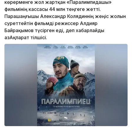
көрерменге жол жартқан «Паралимпидашы»
фильмінің кассасы 44 млн теңгеге жетті.
Парашаңғышы Александр Колядиннің жеңіс жолын
суреттейтін фильмді режиссер Алдияр
Байрақымов түсірген еді, деп хабарлайды
ҚазАқпарат тілшісі.