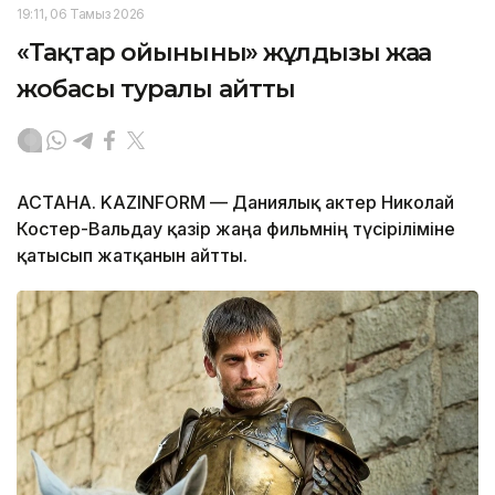
19:11, 06 Тамыз 2026
«Тақтар ойынының» жұлдызы жаңа
жобасы туралы айтты
АСТАНА. KAZINFORM — Даниялық актер Николай
Костер-Вальдау қазір жаңа фильмнің түсіріліміне
қатысып жатқанын айтты.