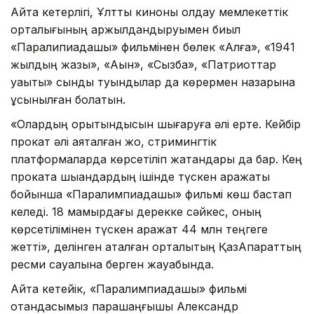
Айта кетерлігі, Ұлттық киноны қолдау мемлекеттік
орталығының қаржылдандыруымен биыл
«Паралипиадашы» фильмінен бөлек «Алға», «1941
жылдың жазы», «Ақын», «Сызба», «Патриоттар
уақыты» сынды туындылар да көрермен назарына
ұсынылған болатын.
«Олардың қорытындысын шығаруға әлі ерте. Кейбір
прокат әлі аяқталған жоқ, стримингтік
платформаларда көрсетіліп жатқандары да бар. Кең
прокатқа шыққандардың ішінде түскен қаражаты
бойынша «Паралимпиадашы» фильмі көш бастап
келеді. 18 мамырдағы дерекке сәйкес, оның
көрсетілімінен түскен қаражат 44 млн теңгеге
жетті», делінген аталған орталықтың ҚазАқпараттың
ресми сауалына берген жауабында.
Айта кетейік, «Паралимпиадашы» фильмі
отандасымыз парашаңғышы Александр