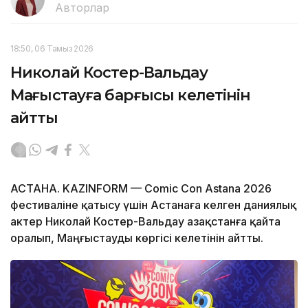
Авторлар
18:50, 06 Тамыз 2026
Николай Костер-Вальдау
Маңғыстауға барғысы келетінін
айтты
АСТАНА. KAZINFORM — Comic Con Astana 2026
фестиваліне қатысу үшін Астанаға келген даниялық
актер Николай Костер-Вальдау Қазақстанға қайта
оралып, Маңғыстауды көргісі келетінін айтты.