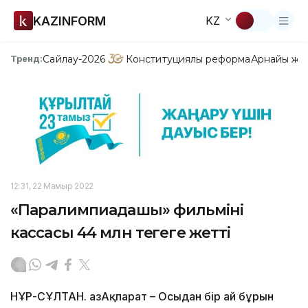
KAZINFORM
KZ
Сайлау-2026
Конституциялық реформа
Арнайы жо
Тренд:
12:31, 22 Мамыр 2022
«Паралимпиадашы» фильмінің
кассасы 44 млн теңгеге жетті
НҰР-СҰЛТАН. ҚазАқпарат – Осыдан бір ай бұрын