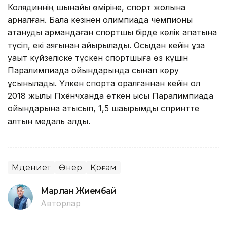
Колядиннің шынайы өміріне, спорт жолына
арналған. Бала кезінен олимпиада чемпионы
атануды армандаған спортшы бірде көлік апатына
түсіп, екі аяғынан айырылады. Осыдан кейін ұзақ
уақыт күйзеліске түскен спортшыға өз күшін
Паралимпиада ойындарында сынап көру
ұсынылады. Үлкен спортқа оралғаннан кейін ол
2018 жылы Пхёнчханда өткен қысқы Паралимпиада
ойындарына қатысып, 1,5 шақырымдық спринтте
алтын медаль алды.
Мәдениет
Өнер
Қоғам
Марлан Жиембай
Авторлар