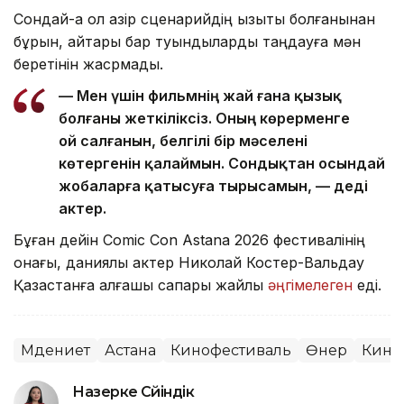
Сондай-ақ ол қазір сценарийдің қызықты болғанынан
бұрын, айтары бар туындыларды таңдауға мән
беретінін жасрмады.
— Мен үшін фильмнің жай ғана қызық
болғаны жеткіліксіз. Оның көрерменге
ой салғанын, белгілі бір мәселені
көтергенін қалаймын. Сондықтан осындай
жобаларға қатысуға тырысамын, — деді
актер.
Бұған дейін Comic Con Astana 2026 фестивалінің
қонағы, даниялық актер Николай Костер-Вальдау
Қазақстанға алғашқы сапары жайлы
әңгімелеген
еді.
Мәдениет
Астана
Кинофестиваль
Өнер
Кино
Назерке Сүйіндік