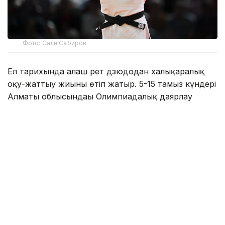
Фото: Сали Сабиров
Ел тарихында алғаш рет дзюдодан халықаралық
оқу-жаттығу жиыны өтіп жатыр. 5-15 тамыз күндері
Алматы облысындағы Олимпиадалық даярлау
базасында әлемнің 30 елінен келген 700-ден астам
спортшы бірлескен дайындық жұмыстарын
жүргізіп жатыр.
Туризм және спорт министрлігі мәліметінше,
халықаралық оқу-жаттығу жиынына әлемдік
рейтингтің көшбасшылары, Олимпиада
чемпиондары мен жүлдегерлері, сондай-ақ әлем
чемпионаттарының жеңімпаздары мен
жүлдегерлері қатысып жатыр.