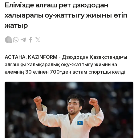
Елімізде алғаш рет дзюдодан
халықаралық оқу-жаттығу жиыны өтіп
жатыр
АСТАНА. KAZINFORM - Дзюдодан Қазақстандағы
алғашқы халықаралық оқу-жаттығу жиынына
әлемнің 30 елінен 700-ден астам спортшы келді.