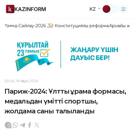
KAZINFORM
KZ
Сайлау-2026
Конституциялық реформа
Арнайы жо
Тренд:
20:34, 19 Ақпан 2024
Париж-2024: Ұлттық құрама формасы,
медальдан үмітті спортшы,
жолдама саны талқыланды