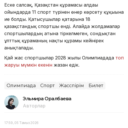
Еске салсақ, Қазақстан құрамасы алдағы
ойындарда 11 спорт түрінен өнер көрсету құқығына
ие болды. Қатысушылар қатарына 18
қазақстандық спортшы енді. Алайда жолдамалар
спортшылардың атына тіркелмеген, сондықтан
ұлттық құраманың нақты құрамы кейінірек
анықталады.
Қай жас спортшылар 2028 жылғы Олимпиадада
топ
жаруы мүмкін екенін
жазған едік.
Олимпиада
Спорт
Жасөспірім
Билет
Эльмира Оралбаева
Авторлар
17:59, 05 Тамыз 2026