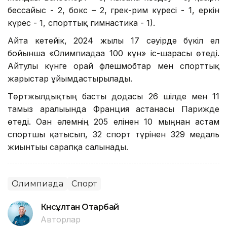
бессайыс - 2, бокс – 2, грек-рим күресі - 1, еркін
күрес - 1, спорттық гимнастика - 1).
Айта кетейік, 2024 жылғы 17 сәуірде бүкіл ел
бойынша «Олимпиадаға 100 күн» іс-шарасы өтеді.
Айтулы күнге орай флешмобтар мен спорттық
жарыстар ұйымдастырылады.
Төртжылдықтың басты додасы 26 шілде мен 11
тамыз аралығында Франция астанасы Парижде
өтеді. Оған әлемнің 205 елінен 10 мыңнан астам
спортшы қатысып, 32 спорт түрінен 329 медаль
жиынтығы сарапқа салынады.
Олимпиада
Спорт
Күнсұлтан Отарбай
Авторлар