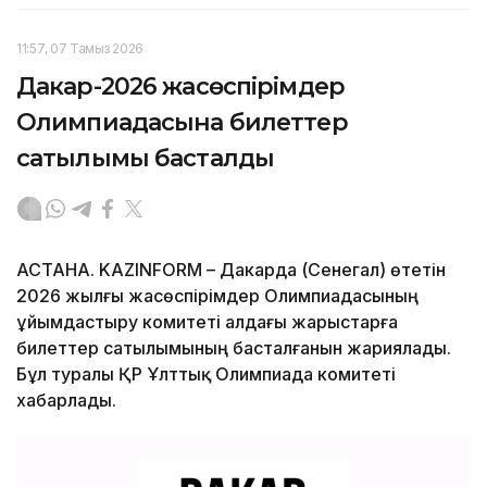
11:57, 07 Тамыз 2026
Дакар-2026 жасөспірімдер
Олимпиадасына билеттер
сатылымы басталды
АСТАНА. KAZINFORM – Дакарда (Сенегал) өтетін
2026 жылғы жасөспірімдер Олимпиадасының
ұйымдастыру комитеті алдағы жарыстарға
билеттер сатылымының басталғанын жариялады.
Бұл туралы ҚР Ұлттық Олимпиада комитеті
хабарлады.