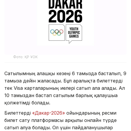
Фото: ҚР ҰОК
Сатылымның алғашқы кезеңі 6 тамызда басталып, 9
тамызға дейін жалғасады. Бұл аралықта билеттерді
тек Visa карталарының иелері сатып ала алады. Ал
10 тамыздан бастап сатылым барлық қалаушыға
қолжетімді болады.
Билеттерді
«Дакар-2026»
ойындарының ресми
билет сату платформасы арқылы онлайн түрде
сатып алуға болады. Ол үшін пайдаланушылар