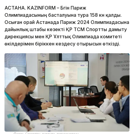
АСТАНА. KAZINFORM – Бүгін Париж
Олимпиадасының басталуына тура 158 күн қалды.
Осыған орай Астанада Париж 2024 Олимпиадасына
дайынлық штабы кезекті ҚР ТСМ Спортты дамыту
дирекциясы мен ҚР Ұлттық Олимпиада комитеті
өкілдерімен біріккен кездесу отырысын өткізді.
Фото: Спортты дамыту дирекциясы