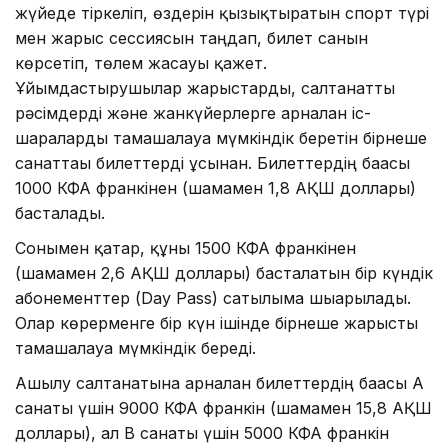
жүйеде тіркеліп, өздерін қызықтыратын спорт түрі
мен жарыс сессиясын таңдап, билет санын
көрсетіп, төлем жасауы қажет.
Ұйымдастырушылар жарыстарды, салтанатты
рәсімдерді және жанкүйерлерге арналған іс-
шараларды тамашалауға мүмкіндік беретін бірнеше
санаттағы билеттерді ұсынған. Билеттердің бағасы
1000 КФА франкінен (шамамен 1,8 АҚШ доллары)
басталады.
Сонымен қатар, құны 1500 КФА франкінен
(шамамен 2,6 АҚШ доллары) басталатын бір күндік
абонементтер (Day Pass) сатылымға шығарылады.
Олар көрерменге бір күн ішінде бірнеше жарысты
тамашалауға мүмкіндік береді.
Ашылу салтанатына арналған билеттердің бағасы А
санаты үшін 9000 КФА франкін (шамамен 15,8 АҚШ
доллары), ал B санаты үшін 5000 КФА франкін