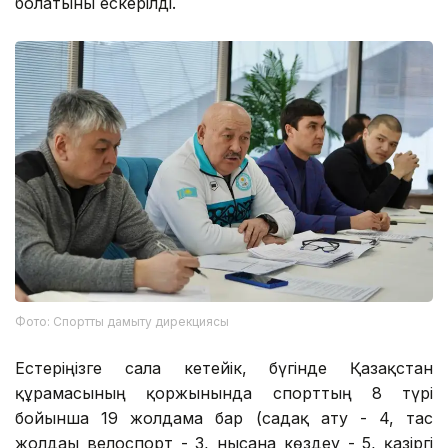
болатыны ескерілді.
Фото: Спортты дамыту дирекциясы
Естеріңізге сала кетейік, бүгінде Қазақстан
құрамасының қоржынында спорттың 8 түрі
бойынша 19 жолдама бар (садақ ату - 4, тас
жолдағы велоспорт - 3, нысана көздеу - 5, қазіргі