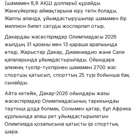
(шамамен 8,8 АҚШ доллары) құрайды.
Жанкүйерлер аймақтарына кіру тегін болады.
Жалпы алғанда, ұйымдастырушылар шамамен бір
миллион билет сатуды жоспарлап отыр.
Дакардағы жасөспірімдер Олимпиадасы 2026
жылдың 31 қазаны мен 13 қараша аралығында
өтеді. Жарыстар Дакар, Диамниадио және Сали
қалаларында ұйымдастырылады. Ойындарға
әлемнің түкпір-түкпірінен шамамен 2700 жас
спортшы қатысып, спорттың 25 түрі бойынша бақ
сынайды.
Айта кетейік, Дакар-2026 ойындары жазғы
жасөспірімдер Олимпиадасының тарихындағы
төртінші дода болмақ. Сонымен қатар, бұл Африка
құрлығында алғаш рет ұйымдастырылатын
Олимпиада қозғалысына қатысты ірі спорттық
шара.