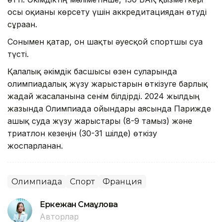
осы оқиғаны көрсету үшін аккредитациядан өтуді
сұраған.
Сонымен қатар, он шақты әуесқой спортшы суға
түсті.
Қалалық әкімдік басшысы өзен суларында
олимпиадалық жүзу жарыстарын өткізуге барлық
жағдай жасалғанына сенім білдірді. 2024 жылдың
жазында Олимпиада ойындары аясында Парижде
ашық суда жүзу жарыстары (8-9 тамыз) және
триатлон кезеңін (30-31 шілде) өткізу
жоспарланған.
Олимпиада
Спорт
Франция
Еркежан Смағұлова
Авторлар