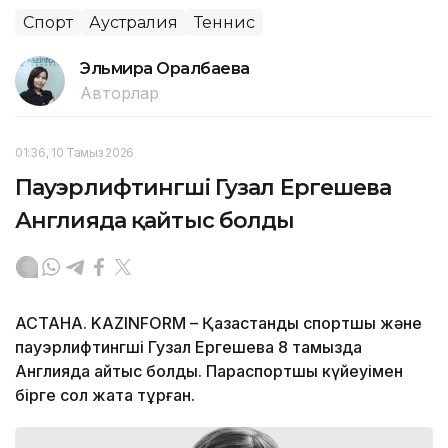
Спорт
Аустралия
Теннис
Эльмира Оралбаева
Авторлар
01:36, 10 Тамыз 2026
Пауэрлифтингші Гузал Ергешева
Англияда қайтыс болды
АСТАНА. KAZINFORM – Қазақстандық спортшы және
пауэрлифтингші Гузал Ергешева 8 тамызда
Англияда қайтыс болды. Параспортшы күйеуімен
бірге сол жақта тұрған.