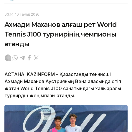
03:14, 10 Тамыз 2026
Ахмади Маханов алғаш рет World
Tennis J100 турнирінің чемпионы
атанды
АСТАНА. KAZINFORM – Қазақстандық теннисші
Ахмади Маханов Аустрияның Вена қаласында өтіп
жатқан World Tennis J100 санатындағы халықаралық
турнирдің жеңімпазы атанды.