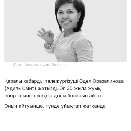
Фото: facebook.com/Guzlama
Қаралы хабарды тележүргізуші Әдел Оразалинова
(Адель Смит) жеткізді. Ол 30 жылға жуық
спортшының жақын досы болғанын айтты.
Оның айтуынша, түнде ұйықтап жатқанда
талмасы ұстаған. Ергешева бір күн бұрын күйеуінің
туыстарымен уақыт өткізіп, содан кейін досымен
кездескен.