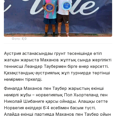
Фото: ҚТФ
Аустрия астанасындағы грунт төсенішінде өтіп
жатқан жарыста Маханов жұптық сында жергілікті
теннисші Леандер Таубермен бірге өнер көрсетті.
Қазақстандық-аустриялық жұп турнирде төртінші
нөмірмен тіркелді.
Финалда Маханов пен Таубер жарыстың екінші
нөмірлі жұбы – норвегиялық Пол Хьортеланд пен
Николай Шибаниге қарсы ойнады. Алғашқы сетте
Норвегия өкілдері 6:4 есебімен басым түсті.
Алайда екінші партияда Маханов пен Таубер ойын