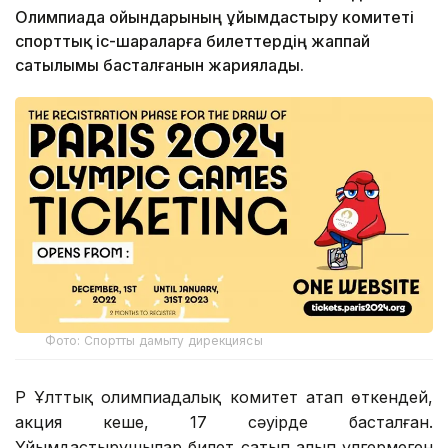
Олимпиада ойындарының ұйымдастыру комитеті
спорттық іс-шараларға билеттердің жаппай
сатылымы басталғанын жариялады.
Фото: Спортты дамыту дирекциясы
ҚР Ұлттық олимпиадалық комитет атап өткендей,
акция кеше, 17 сәуірде басталған.
Ұйымдастырушылар билет сатып алып үлгермеген