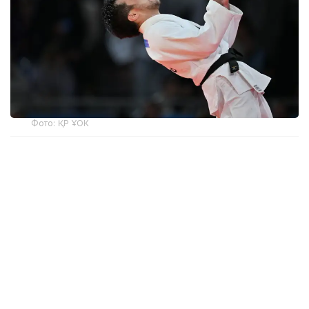
Фото: ҚР ҰОК
Еске сала кетейік, кеңейтілген тізімге Парижде
(Франция) өткен 2024 жылғы Олимпиада
ойындарының жеті жеңімпазы енген еді.
Тізім IJF сайты арқылы көрермендердің дауыс
беруі негізінде жасалды. Нәтижесінде жеті
үміткердің ішінен үш спортшы таңдалды:
қазақстандық Елдос Сметов, Хидаят Гейдаров
(Әзербайжан) және Лаша Бекаури (Грузия).