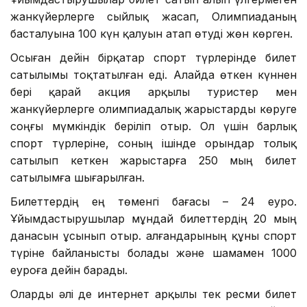
жанкүйерлерге сыйлық жасап, Олимпиаданың
басталуына 100 күн қалуын атап өтуді жөн көрген.
Осыған дейін бірқатар спорт түрлерінде билет
сатылымы тоқтатылған еді. Алайда өткен күннен
бері қарай акция арқылы туристер мен
жанкүйерлерге олимпиадалық жарыстарды көруге
соңғы мүмкіндік беріліп отыр. Ол үшін барлық
спорт түрлеріне, соның ішінде орындар толық
сатылып кеткен жарыстарға 250 мың билет
сатылымға шығарылған.
Билеттердің ең төменгі бағасы – 24 еуро.
Ұйымдастырушылар мұндай билеттердің 20 мың
данасын ұсынып отыр. Қалғандарының құны спорт
түріне байланысты болады және шамамен 1000
еуроға дейін барады.
Оларды әлі де интернет арқылы тек ресми билет