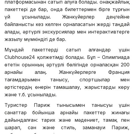
платформасынан сатып алуға болады. Қонақжайлық
пакеттері де бар, онда билеттермен бірге тұрғын
үй ұсынылады. Жанкүйерлер деңгейіне
байланысты кез келген орналасатын жерді таңдай
алады, әртүрлі экскурсиялар мен интерактивтерге
жазылу мүмкіндігі де бар.
Мұндай пакеттерді сатып алғандар үшін
Clubhouse24 қолжетімді болады. Бұл – Олимпиада
өтетін орынның әртүрлі бөлігінде орналасқан 200
арнайы алаң. Жанкүйерлерге Франция
тағамдарымен танысу, спортшылар мен
әртістердің өнерін тамашалау, жарыстарды көру
және т.б. ұсынылады.
Туристер Париж тынысымен танысуы үшін
санаттар бойынша арнайы пакеттер жинағы
дайындалған: тарих және мәдениет, тамақ пен
шарап, сән және стиль, заманауи Париж,