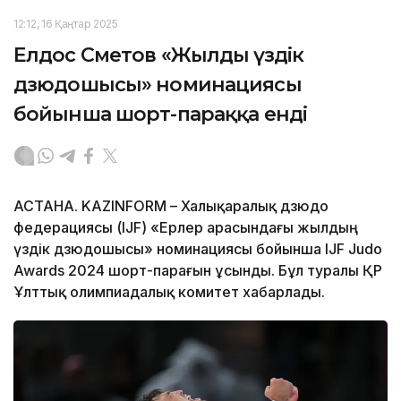
12:12, 16 Қаңтар 2025
Елдос Сметов «Жылдың үздік
дзюдошысы» номинациясы
бойынша шорт-параққа енді
АСТАНА. KAZINFORM – Халықаралық дзюдо
федерациясы (IJF) «Ерлер арасындағы жылдың
үздік дзюдошысы» номинациясы бойынша IJF Judo
Awards 2024 шорт-парағын ұсынды. Бұл туралы ҚР
Ұлттық олимпиадалық комитет хабарлады.