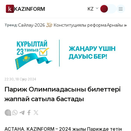
KAZINFORM
KZ
Сайлау-2026
Конституциялық реформа
Арнайы жо
Тренд:
22:30, 18 Сәуір 2024
Париж Олимпиадасының билеттері
жаппай сатыла бастады
АСТАНА. KAZINFORM – 2024 жылы Парижде өтетін