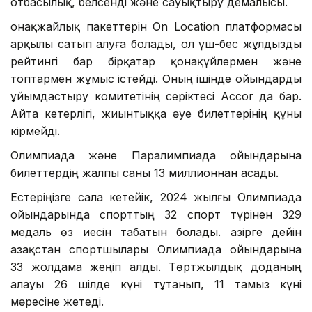
отбасылық, белсенді және сауықтыру демалысы.
Қонақжайлық пакеттерін On Location платформасы
арқылы сатып алуға болады, ол үш-бес жұлдызды
рейтингі бар бірқатар қонақүйлермен және
топтармен жұмыс істейді. Оның ішінде ойындарды
ұйымдастыру комитетінің серіктесі Accor да бар.
Айта кетерлігі, жиынтыққа әуе билеттерінің құны
кірмейді.
Олимпиада және Паралимпиада ойындарына
билеттердің жалпы саны 13 миллионнан асады.
Естеріңізге сала кетейік, 2024 жылғы Олимпиада
ойындарында спорттың 32 спорт түрінен 329
медаль өз иесін табатын болады. Қазірге дейін
Қазақстан спортшылары Олимпиада ойындарына
33 жолдама жеңіп алды. Төртжылдық доданың
алауы 26 шілде күні тұтанып, 11 тамыз күні
мәресіне жетеді.