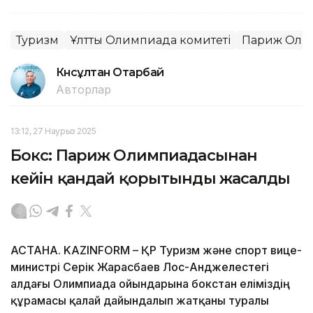
Туризм
Ұлттық Олимпиада комитеті
Париж Оли
Күнсұлтан Отарбай
Авторлар
13:12, 27 Наурыз 2025
Бокс: Париж Олимпиадасынан
кейін қандай қорытынды жасалды
АСТАНА. KAZINFORM – ҚР Туризм және спорт вице-
министрі Серік Жарасбаев Лос-Анджелестегі
алдағы Олимпиада ойындарына бокстан еліміздің
құрамасы қалай дайындалып жатқаны туралы