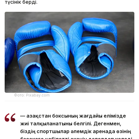
түсінік берді.
Фото: Pixabay.com
— Қазақстан боксының жағдайы елімізде
жиі талқыланатыны белгілі. Дегенмен,
біздің спортшылар әлемдік аренада өзінің
бәсекеге қабілетті екенін дәлелдеп келеді.