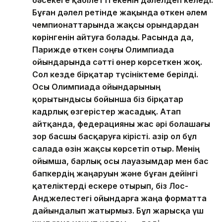
Бұған дәлел ретінде жақында өткен әлем
чемпионаттарында жақсы орындардан
көрінгенін айтуға болады. Расында да,
Парижде өткен соңғы Олимпиада
ойындарында сәтті өнер көрсеткен жоқ.
Сол кезде бірқатар түсініктеме берілді.
Осы Олимпиада ойындарының
қорытындысы бойынша біз бірқатар
кадрлық өзгерістер жасадық. Атап
айтқанда, федерацияны жас әрі болашағы
зор басшы басқаруға кірісті. Қазір ол бұл
салада өзін жақсы көрсетіп отыр. Менің
ойымша, барлық осы лауазымдар мен бас
бапкердің жаңаруын және бұған дейінгі
қателіктерді ескере отырып, біз Лос-
Анджелестегі ойындарға жаңа форматта
дайындалып жатырмыз. Бұл жарысқа үш