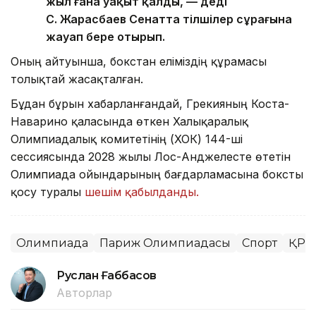
жыл ғана уақыт қалды, — деді
С. Жарасбаев Сенатта тілшілер сұрағына
жауап бере отырып.
Оның айтуынша, бокстан еліміздің құрамасы
толықтай жасақталған.
Бұдан бұрын хабарланғандай, Грекияның Коста-
Наварино қаласында өткен Халықаралық
Олимпиадалық комитетінің (ХОК) 144-ші
сессиясында 2028 жылы Лос-Анджелесте өтетін
Олимпиада ойындарының бағдарламасына боксты
қосу туралы
шешім қабылданды.
Олимпиада
Париж Олимпиадасы
Спорт
ҚР Т
Руслан Ғаббасов
Авторлар