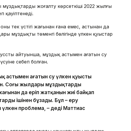
 мұздықтардың жоғалту көрсеткіші 2022 жылғы
п қауіптенеді.
ың тек үстіңгі жағынан ғана емес, астынан да
ары мұздықтың төменгі бөлігінде үлкен қуыстар
усстың айтуынша, мұздық астымен ағатын су
үсуіне себеп болған.
ық астымен ағатын су үлкен қуысты
ен. Соңғы жылдары мұздықтардың
жағынан да еріп жатқанын жиі байқап
арды ішінен бұзады. Бұл – еру
н үлкен проблема, – деді Маттиас
соңғы апталарда мұздың қаншалықты жылдам