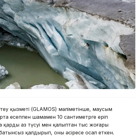
еу қызметі (GLAMOS) мәліметінше, маусым
 орта есеппен шамамен 10 сантиметрге еріп
 қардың аз түсуі мен қалыптан тыс жоғары
атынсыз қалдырып, оны әсіресе осал еткен.