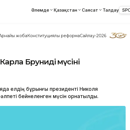
Әлемде
Қазақстан
Саясат
Талдау
SP
Арнайы жоба
Конституциялық реформа
Сайлау-2026
арла Брунидің мүсіні
ияда елдің бұрынғы президенті Николя
-әлпеті бейнеленген мүсін орнатылды.