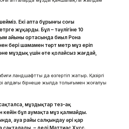
шейміз. Екі апта бұрынғы соңғы
трге жұқарды. Бұл – тәулігіне 10
сым айының ортасында биыл Рона
ен бері шамамен төрт метр мұз еріп
және мұздық үшін өте қолайсыз жағдай,
биғи ландшафтты да өзгертіп жатыр. Қазіргі
тері алдағы бірнеше жылда толығымен жоғалуы
сақталса, мұздықтар тез-ақ
ан кейін бұл аумақта мұз қалмайды.
нда, ауа райы салқындау әрі қар
а сақталады, – деді Маттиас Хусс.