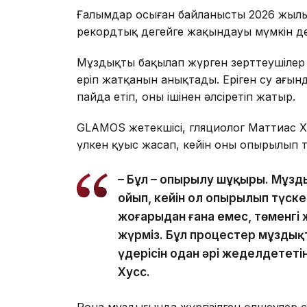
Ғалымдар осыған байланысты 2026 жылы
рекордтық деңгейге жақындауы мүмкін де
Мұздықты бақылап жүрген зерттеушілер он
еріп жатқанын анықтады. Еріген су ағынд
пайда етіп, оны ішінен әлсіретіп жатыр.
GLAMOS жетекшісі, гляциолог Маттиас Х
үлкен қуыс жасап, кейін оның опырылып т
– Бұл – опырылу шұңқыры. Мұзд
ойып, кейін ол опырылып түск
жоғарыдан ғана емес, төменгі 
жүрміз. Бұл процестер мұздықт
үдерісін одан әрі жеделдететі
Хусс.
Рона мұздығында жүргізілген өлшеулер 