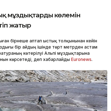
қ мұздықтардың көлемін
ртіп жатыр
ған бірнеше аптап ыстық толқынынан кейін
здығы бір айдың ішінде төрт метрден астам
атураның көтерілуі Альпі мұздықтарына
анын көрсетеді, деп хабарлайды
Еuronews
.