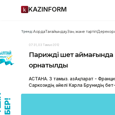
KAZINFORM
Ақорда
Тағайындау
Заң және тәртіп
Дерекқор
Тренд:
07:31, 03 Тамыз 2012
Париждің шет аймағында К
орнатылды
АСТАНА. 3 тамыз. ҚазАқпарат - Франц
Саркозидің әйелі Карла Брунидің бет