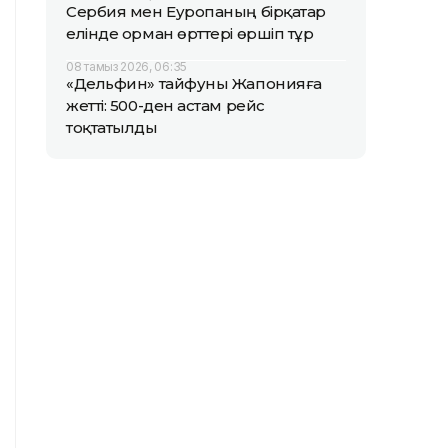
Сербия мен Еуропаның бірқатар
елінде орман өрттері өршіп тұр
08 тамыз 2026, 06:35
«Дельфин» тайфуны Жапонияға
жетті: 500-ден астам рейс
тоқтатылды