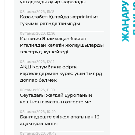
үш адамды ауыр жаралады
08 тамыз 2026, 15:18
Қазақ төбеті Қытайда жергілікті ит
тұқымы ретінде танылды
08 тамыз 2026, 12:36
Испания 8 тамыздан бастап
Италиядан келетін жолаушыларды
тексеруді күшейтеді
08 тамыз 2026, 12:14
АҚШ Колумбияға есірткі
картельдерімен күрес үшін 1 млрд
доллар бөлмек
08 тамыз 2026, 11:30
Сеутадағы жағдай Еуропаның
көші-қон саясатын өзгерте ме
08 тамыз 2026, 10:40
Бангладеште екі жол апатынан 16
адам қаза тапты
08 тамыз 2026, 09:43