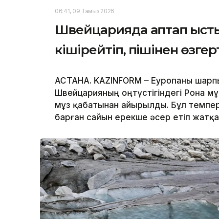
06:41, 09 Тамыз 2026
Швейцарияда аптап ысты
кішірейтіп, пішінен өзге
АСТАНА. KAZINFORM – Еуропаны шарпы
Швейцарияның оңтүстігіндегі Рона мұ
мұз қабатынан айырылды. Бұл темпер
барған сайын ерекше әсер етіп жатқ