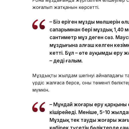
жоғалып жатқанын көрсетті.
– Біз еріген мұздың мөлшерін өл
сапарымнан бері мұздық 1,40 ме
сантиметр мұз деген сөз. Мау
мұздығына алғаш келген кезімн
кетті. Бұл – өте ауқымды еру 
– деді ғалым.
Мұздықтың жылдам шегінуі айналадағы та
үрдіс жалғаса берсе, оның төменгі бөлік
мүмкін.
– Мұндай жоғары еру қарқыны 
кішірейеді. Меніңше, 5-10 жылд
Мұздық тек таудың жоғары жағы
көбірек түсетін бөліктерде ған