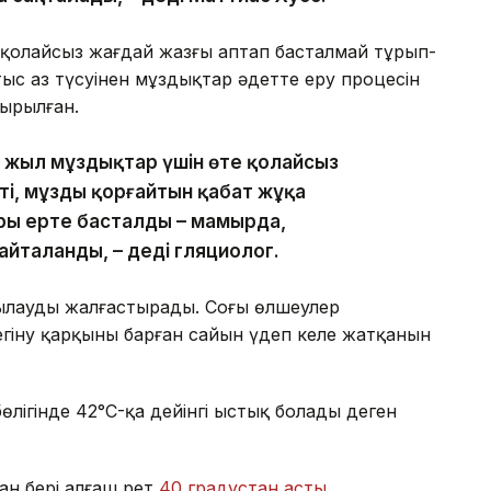
қолайсыз жағдай жазғы аптап басталмай тұрып-
тыс аз түсуінен мұздықтар әдетте еру процесін
ырылған.
сы жыл мұздықтар үшін өте қолайсыз
ті, мұзды қорғайтын қабат жұқа
ры ерте басталды – мамырда,
йталанды, – деді гляциолог.
лауды жалғастырады. Соңғы өлшеулер
егіну қарқыны барған сайын үдеп келе жатқанын
 бөлігінде 42°C-қа дейінгі ыстық болады деген
ан бері алғаш рет
40 градустан асты
.