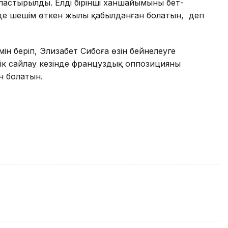
стырылды. Елдің бірінші ханшайымының бет-
інде шешім өткен жылы қабылданған болатын, деп
ін беріп, Элизабет Сибоға өзін бейнелеуге
ік сайлау кезінде француздық оппозицияның
н болатын.