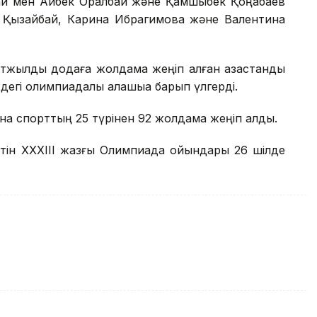
й мен Айбек Оралбай және Қамшыбек Қоңқабаев
м Қызайбай, Карина Ибрагимова және Валентина
төртжылдық додаға жолдама жеңіп алған қазақстандық
і олимпиадалық қалашыққа барып үлгерді.
на спорттың 25 түрінен 92 жолдама жеңіп алды.
тін XXXIII жазғы Олимпиада ойындары 26 шілде