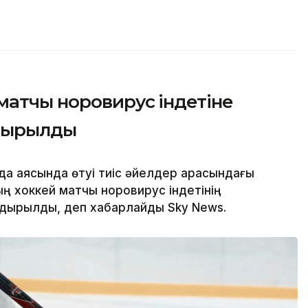
матчы норовирус індетіне
лдырылды
а аясында өтуі тиіс әйелдер арасындағы
 хоккей матчы норовирус індетінің
лдырылды, деп хабарлайды Sky News.