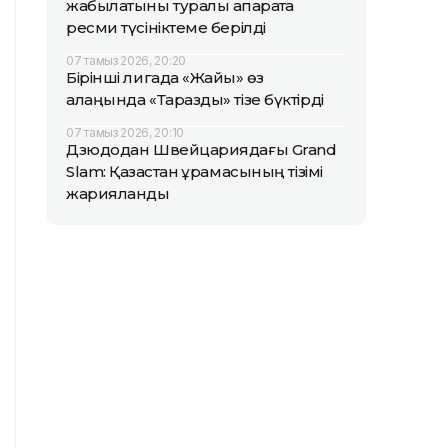
жабылатыны туралы ақпаратқа
ресми түсініктеме берілді
07 тамыз 2026, 20:20
Бірінші лигада «Жайық» өз
алаңында «Таразды» тізе бүктірді
07 тамыз 2026, 20:10
Дзюдодан Швейцариядағы Grand
Slam: Қазақстан құрамасының тізімі
жарияланды