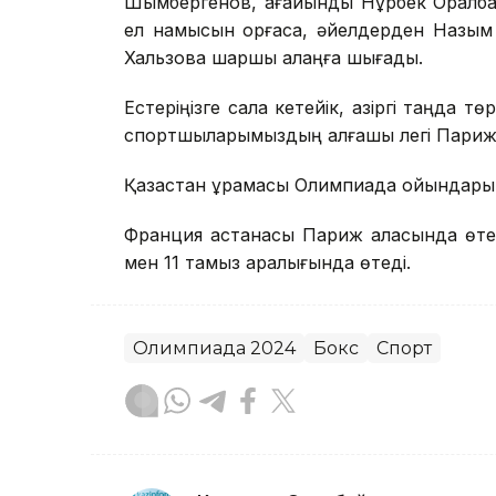
Шымбергенов, ағайынды Нұрбек Оралба
ел намысын қорғаса, әйелдерден Назы
Хальзова шаршы алаңға шығады.
Естеріңізге сала кетейік, қазіргі таңда 
спортшыларымыздың алғашқы легі Париждег
Қазақстан құрамасы Олимпиада ойындары
Франция астанасы Париж қаласында өте
мен 11 тамыз аралығында өтеді.
Олимпиада 2024
Бокс
Спорт