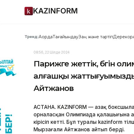
KAZINFORM
Ақорда
Тағайындау
Заң және тәртіп
Дерекқор
Тренд:
08:56, 22 Шілде 2024
Парижге жеттік, бүгін о
алғашқы жаттығуымызды
Айтжанов
АСТАНА. KAZINFORM — Қазақ боксшыл
орналасқан Олимпиада қалашығына а
кірісіп кетті. Бұл туралы kazinform т
Мырзағали Айтжанов айтып берді.