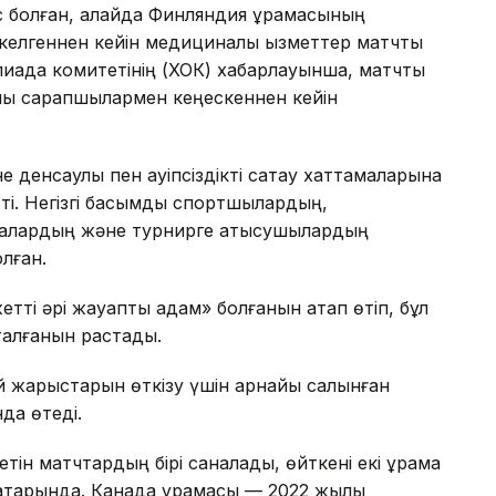
иіс болған, алайда Финляндия құрамасының
келгеннен кейін медициналық қызметтер матчты
импиада комитетінің (ХОК) хабарлауынша, матчты
лық сарапшылармен кеңескеннен кейін
денсаулық пен қауіпсіздікті сақтау хаттамаларына
ті. Негізгі басымдық спортшылардың,
алардың және турнирге қатысушылардың
лған.
етті әрі жауапты қадам» болғанын атап өтіп, бұл
талғанын растады.
кей жарыстарын өткізу үшін арнайы салынған
да өтеді.
тін матчтардың бірі саналады, өйткені екі құрама
қатарында. Канада құрамасы — 2022 жылы