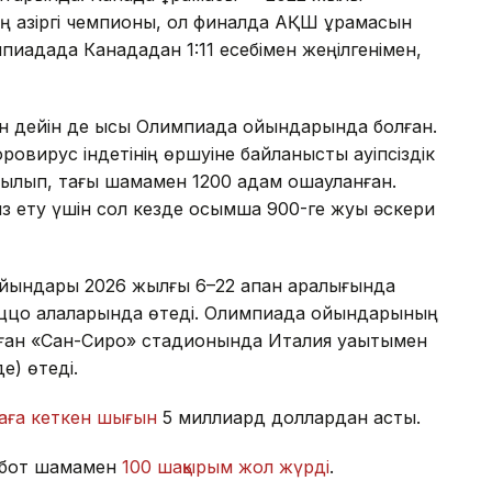
қазіргі чемпионы, ол финалда АҚШ құрамасын
пиадада Канададан 1:11 есебімен жеңілгенімен,
н дейін де қысқы Олимпиада ойындарында болған.
овирус індетінің өршуіне байланысты қауіпсіздік
ызылып, тағы шамамен 1200 адам оқшауланған.
сыз ету үшін сол кезде қосымша 900-ге жуық әскери
 ойындары 2026 жылғы 6–22 ақпан аралығында
цо қалаларында өтеді. Олимпиада ойындарының
лған «Сан-Сиро» стадионында Италия уақытымен
е) өтеді.
аға кеткен шығын
5 миллиард доллардан асты.
робот шамамен
100 шақырым жол жүрді
.