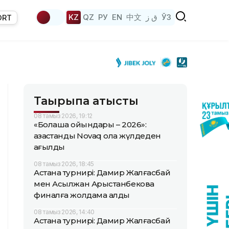
KZ
QZ
РУ
EN
中文
ق ز
ЎЗ
ORT
Тақырыпқа қатысты
08 тамыз 2026, 19:12
«Болашақ ойындары – 2026»:
қазақстандық Novaq қола жүлдеден
қағылды
08 тамыз 2026, 18:45
Астана турнирі: Дамир Жалғасбай
мен Асылжан Арыстанбекова
финалға жолдама алды
08 тамыз 2026, 14:40
Астана турнирі: Дамир Жалғасбай