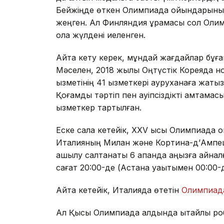
Бейжіңде өткен Олимпиада ойындарының 
жеңген. Ал Финляндия құрамасы сол Олим
қола жүлдені иеленген.
Айта кету керек, мұндай жағдайлар бұға
Мәселен, 2018 жылы Оңтүстік Кореяда нор
қызметінің 41 қызметкері ауруханаға жатқ
Қоғамдық тәртіп пен қауіпсіздікті қамтама
қызметкер тартылған.
Еске сала кетейік, XXV қысқы Олимпиада
Италияның Милан және Кортина-д’Ампец
ашылу салтанаты 6 ақпанда аңызға айна
сағат 20:00-де (Астана уақытымен 00:00-д
Айта кетейік, Италияда өтетін
Олимпиад
Ал Қысқы Олимпиада алдында қытайлық 