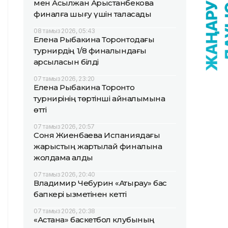
мен Асылжан Арыстанбекова
финалға шығу үшін таласады
08 тамыз 2026, 05:43
Елена Рыбакина Торонтодағы
турнирдің 1/8 финалындағы
қарсыласын білді
07 тамыз 2026, 23:20
Елена Рыбакина Торонто
турнирінің төртінші айналымына
өтті
07 тамыз 2026, 20:57
Соня Жиенбаева Испаниядағы
жарыстың жартылай финалына
жолдама алды
07 тамыз 2026, 20:40
Владимир Чебурин «Атырау» бас
бапкері қызметінен кетті
07 тамыз 2026, 20:38
«Астана» баскетбол клубының