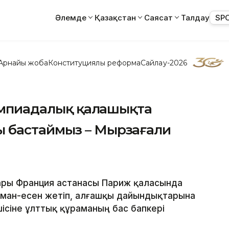
Әлемде
Қазақстан
Саясат
Талдау
SP
Арнайы жоба
Конституциялық реформа
Сайлау-2026
лимпиадалық қалашықта
 бастаймыз – Мырзағали
ары Франция астанасы Париж қаласында
ман-есен жетіп, алғашқы дайындықтарына
ілшісіне ұлттық құраманың бас бапкері