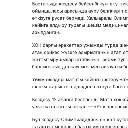
Бастапқыда кездесу бейсенбі күні өтуі т
ойыншылары арасында ауру белгілері тір
өткізуге рұқсат бермеді. Халықаралық Ол
кейінге қалдыру туралы шешім медицина
қабылданған.
ХОК барлық әрекеттер ұжымдық түрде және 
қатаң сәйкес жүзеге асырылғанын атап өт
жаттықтырушылар штабының, ресми тұлғ
барлығының денсаулығы мен әл-ауқаты бо
Ұйым өкілдері матчты кейінге шегеру «қаж
шешім жарыстың әділдігін сақтауға бағыт
Кездесу 12 ақпанға белгіленді. Матч хок
уақытша спорттық нысан — «Ро» аренасын
Бұл кездесу Олимпиададағы ең көп күтіле
да алтын медальға басты үміткерлердің 