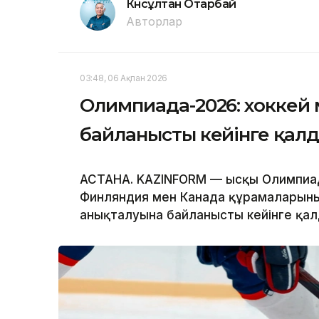
Күнсұлтан Отарбай
Авторлар
03:48, 06 Ақпан 2026
Олимпиада-2026: хоккей 
байланысты кейінге қа
АСТАНА. KAZINFORM — Қысқы Олимпиад
Финляндия мен Канада құрамаларының
анықталуына байланысты кейінге қа