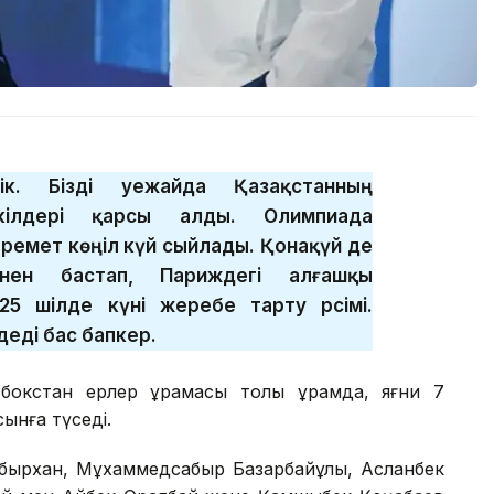
к. Бізді әуежайда Қазақстанның
өкілдері қарсы алды. Олимпиада
емет көңіл күй сыйлады. Қонақүй де
ннен бастап, Париждегі алғашқы
5 шілде күні жеребе тарту рәсімі.
еді бас бапкер.
окстан ерлер құрамасы толық құрамда, яғни 7
сынға түседі.
бырхан, Мұхаммедсабыр Базарбайұлы, Асланбек