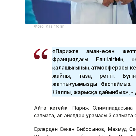
Фото: Kazinform
«Парижге аман-есен жетті
Франциядағы Елшілігінің 
қалашығының атмосферасы кер
жайлы, таза, ретті. Бүгі
жаттығуымызды бастаймыз. 2
Жалпы, жарысқа дайынбыз», - д
Айта кетейік, Париж Олимпиадасына б
салмақта, ал әйелдер құрамасы 3 салмақта 
Ерлерден Сәкен Бибосынов, Махмұд Са