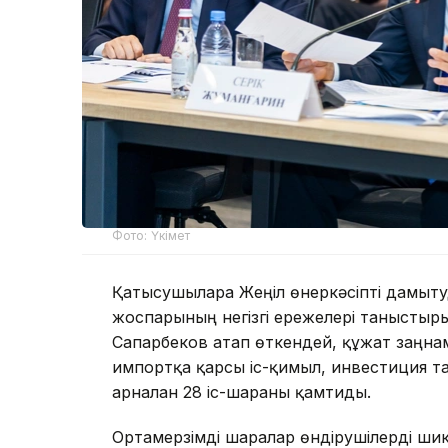
Фото: Үкімет
Қатысушыларға Жеңіл өнеркәсіпті дамыту
жоспарының негізгі ережелері таныстыр
Сапарбеков атап өткендей, құжат заңнама
импортқа қарсы іс-қимыл, инвестиция та
арналған 28 іс-шараны қамтиды.
Ортамерзімді шаралар өндірушілерді шик