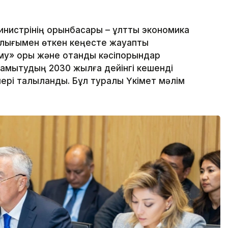
истрінің орынбасары – ұлттық экономика
алығымен өткен кеңесте жауапты
у» қоры және отандық кәсіпорындар
 дамытудың 2030 жылға дейінгі кешенді
рі талқыланды. Бұл туралы Үкімет мәлім