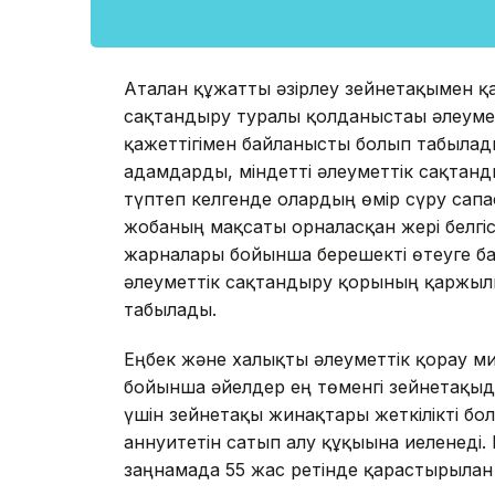
Аталған құжатты әзірлеу зейнетақымен қ
сақтандыру туралы қолданыстағы әлеум
қажеттігімен байланысты болып табылады
адамдарды, міндетті әлеуметтік сақтанды
түптеп келгенде олардың өмір сүру сапас
жобаның мақсаты орналасқан жері белгіс
жарналары бойынша берешекті өтеуге б
әлеуметтік сақтандыру қорының қаржыл
табылады.
Еңбек және халықты әлеуметтік қорғау м
бойынша әйелдер ең төменгі зейнетақыд
үшін зейнетақы жинақтары жеткілікті бол
аннуитетін сатып алу құқығына иеленеді.
заңнамада 55 жас ретінде қарастырылған