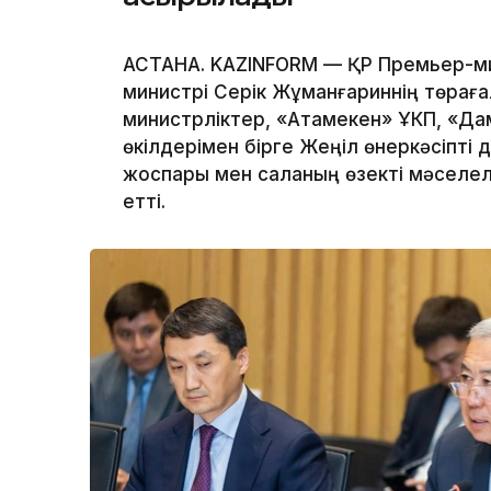
АСТАНА. KAZINFORM — ҚР Премьер-мин
министрі Серік Жұманғариннің төрағ
министрліктер, «Атамекен» ҰКП, «Дам
өкілдерімен бірге Жеңіл өнеркәсіпті
жоспары мен саланың өзекті мәселеле
етті.