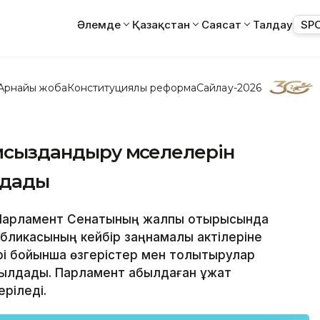
Әлемде
Қазақстан
Саясат
Талдау
SP
Арнайы жоба
Конституциялық реформа
Сайлау-2026
мсыздандыру мәселелерін
лдады
гін Парламент Сенатының жалпы отырысында
бликасының кейбір заңнамалық актілеріне
і бойынша өзгерістер мен толықтырулар
былдады. Парламент қабылдаған құжат
ріледі.