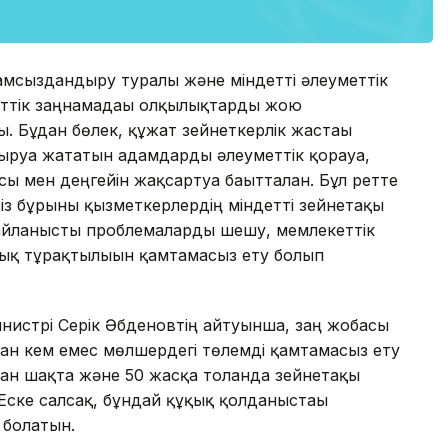
амсыздандыру туралы және міндетті әлеуметтік
еттік заңнамадағы олқылықтарды жою
. Бұдан бөлек, құжат зейнеткерлік жастағы
руға жататын адамдарды әлеуметтік қорғауға,
ы мен деңгейін жақсартуға бағытталған. Бұл ретте
із бұрынғы қызметкерлердің міндетті зейнетақы
айланысты проблемаларды шешу, мемлекеттік
ық тұрақтылығын қамтамасыз ету болып
инистрі Серік Әбденовтің айтуынша, заң жобасы
ан кем емес мөлшердегі төлемді қамтамасыз ету
ған шақта және 50 жасқа толғанда зейнетақы
 Еске салсақ, бұндай құқық қолданыстағы
 болатын.