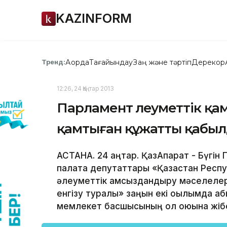
KAZINFORM
Ақорда
Тағайындау
Заң және тәртіп
Дерекқор
Тренд:
12:26, 24 Қаңтар 2013
Парламент әлеуметтік қа
қамтыған құжатты қабы
АСТАНА. 24 қаңтар. ҚазАқпарат - Бү
палата депутаттары «Қазақстан Респу
әлеуметтік қамсыздандыру мәселелер
енгізу туралы» заңын екі оқылымда қа
мемлекет басшысының қол қоюына жібе