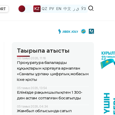
KZ
QZ
РУ
EN
中文
ق ز
ЎЗ
ORT
Тақырыпқа қатысты
06 тамыз 2026, 11:16
Прокуратура балалардың
құқықтарын қорғауға арналған
«Саналы ұрпақ» цифрлық жобасын
іске қосты
05 тамыз 2026, 13:54
Елімізде рақымшылықпен 1 300-
ден астам сотталған босатылды
05 тамыз 2026, 04:34
Жамбыл облысында сатып