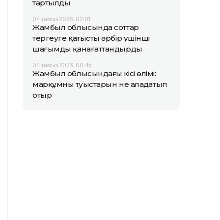
тартылды
04 тамыз 2026, 02:01
Жамбыл облысында соттар
тергеуге қатысты әрбір үшінші
шағымды қанағаттандырды
04 тамыз 2026, 00:45
Жамбыл облысындағы кісі өлімі:
марқұмның туыстарын не алаңдатып
отыр