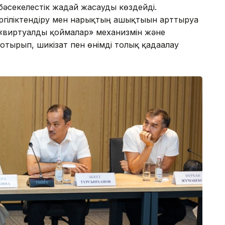
бәсекелестік жағдай жасауды көздейді.
ргіліктендіру мен нарықтың ашықтығын арттыруға
 «виртуалды қоймалар» механизмін және
тырып, шикізат пен өнімді толық қадағалау