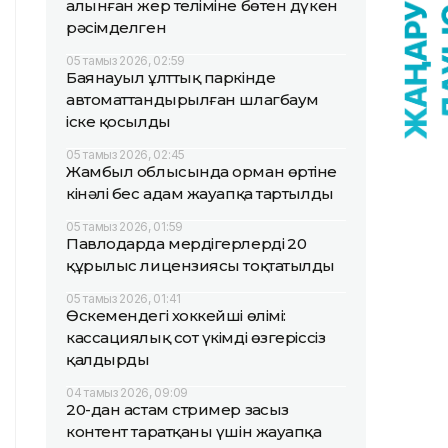
алынған жер теліміне бөтен дүкен
рәсімделген
05 тамыз 2026, 02:59
Баянауыл ұлттық паркінде
автоматтандырылған шлагбаум
іске қосылды
05 тамыз 2026, 02:45
Жамбыл облысында орман өртіне
кінәлі бес адам жауапқа тартылды
05 тамыз 2026, 01:59
Павлодарда мердігерлердің 20
құрылыс лицензиясы тоқтатылды
05 тамыз 2026, 01:41
Өскемендегі хоккейші өлімі:
кассациялық сот үкімді өзгеріссіз
қалдырды
04 тамыз 2026, 09:09
20-дан астам стример заңсыз
контент таратқаны үшін жауапқа