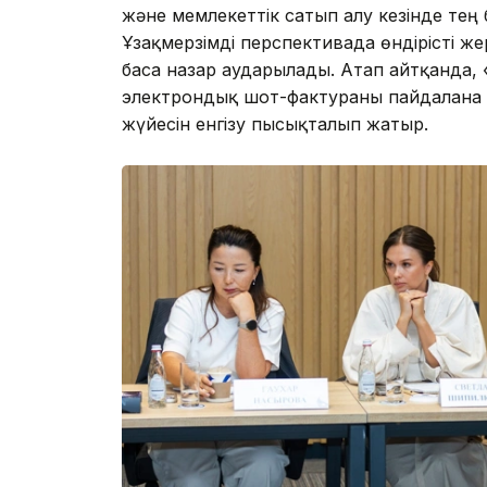
және мемлекеттік сатып алу кезінде тең 
Ұзақмерзімді перспективада өндірісті же
баса назар аударылады. Атап айтқанда,
электрондық шот-фактураны пайдалана о
жүйесін енгізу пысықталып жатыр.