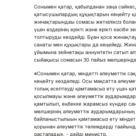
Сонымен қатар, қабылданған заңға сәйке
қатысушылардың құқықтарын кеңейту қ
жинақтарындағы сомасы жеткіліксіз болғ
үшін өздерінің ерікті және ерікті кәсіб
толтыруды көздейді. Бұған қоса жинақт
санаты мен құқықтары да кеңейеді. Жина
ұйымына зейнетақы аннуитетін сатып алу
сыйақысы сомасын 30 пайыз мөлшерінде б
«
Сонымен қатар, міндетті әлеуметтік с
кеңейту көзделеді. Осы мақсатта әлеуме
толық есептеуді қамтамасыз ету үшін қат
қосылмауы және әлеуметтік аударымдарды 
қамтылып, еңбекке жарамсыз күндер са
мөлшерінің әлеуметтік аударымдарының к
байланыстылығын қамтамасыз ету міндет
қорынан әлеуметтік төлемдерді тағайында
расталады», - дейді министр.