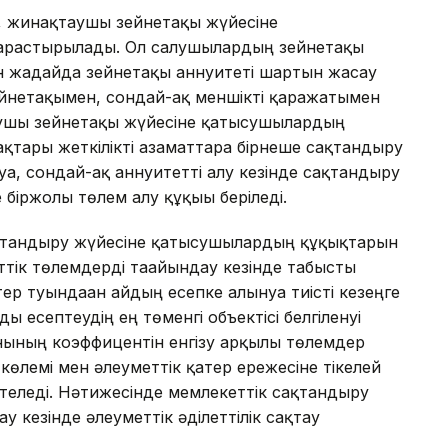
с, жинақтаушы зейнетақы жүйесіне
арастырылады. Ол салушылардың зейнетақы
ан жағдайда зейнетақы аннуитеті шартын жасау
и зейнетақымен, сондай-ақ меншікті қаражатымен
аушы зейнетақы жүйесіне қатысушылардың
қтары жеткілікті азаматтарға бірнеше сақтандыру
ға, сондай-ақ аннуитетті алу кезінде сақтандыру
іржолғы төлем алу құқығы беріледі.
ақтандыру жүйесіне қатысушылардың құқықтарын
ттік төлемдерді тағайындау кезінде табысты
ер туындаған айдың есепке алынуға тиісті кезеңге
есептеудің ең төменгі объектісі белгіленуі
нының коэффицентін енгізу арқылы төлемдер
өлемі мен әлеуметтік қатер ережесіне тікелей
теледі. Нәтижесінде мемлекеттік сақтандыру
у кезінде әлеуметтік әділеттілік сақтау