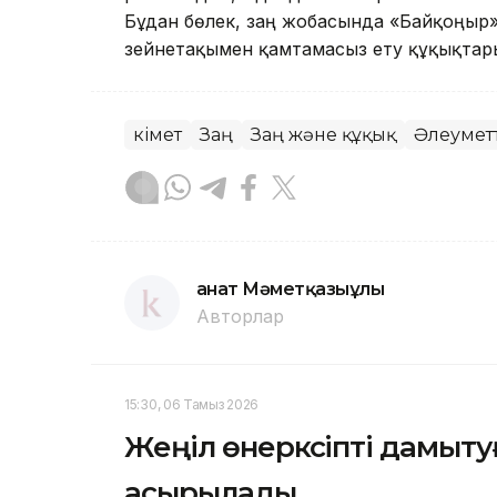
Бұдан бөлек, заң жобасында «Байқоңыр»
зейнетақымен қамтамасыз ету құқықтар
Үкімет
Заң
Заң және құқық
Әлеуметт
Қанат Мәметқазыұлы
Авторлар
15:30, 06 Тамыз 2026
Жеңіл өнеркәсіпті дамыту
асырылады