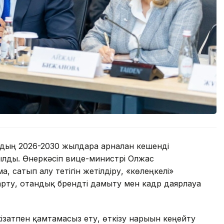
дың 2026-2030 жылдарға арналған кешенді
ылды. Өнеркәсіп вице-министрі Олжас
, сатып алу тетігін жетілдіру, «көлеңкелі»
рту, отандық брендті дамыту мен кадр даярлауға
ізатпен қамтамасыз ету, өткізу нарығын кеңейту