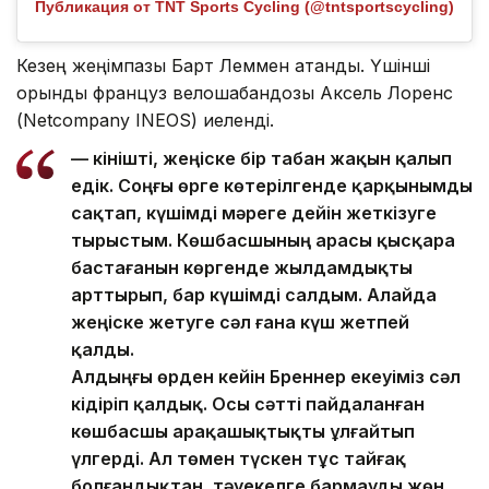
Публикация от TNT Sports Cycling (@tntsportscycling)
Кезең жеңімпазы Барт Леммен атанды. Үшінші
орынды француз велошабандозы Аксель Лоренс
(Netcompany INEOS) иеленді.
— Өкінішті, жеңіске бір табан жақын қалып
едік. Соңғы өрге көтерілгенде қарқынымды
сақтап, күшімді мәреге дейін жеткізуге
тырыстым. Көшбасшының арасы қысқара
бастағанын көргенде жылдамдықты
арттырып, бар күшімді салдым. Алайда
жеңіске жетуге сәл ғана күш жетпей
қалды.
Алдыңғы өрден кейін Бреннер екеуіміз сәл
кідіріп қалдық. Осы сәтті пайдаланған
көшбасшы арақашықтықты ұлғайтып
үлгерді. Ал төмен түскен тұс тайғақ
болғандықтан, тәуекелге бармауды жөн