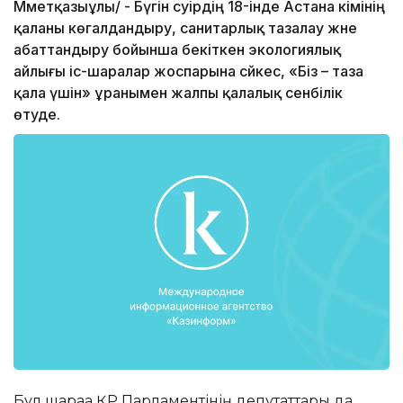
Мәметқазыұлы/ - Бүгін сәуірдің 18-інде Астана әкімінің
қаланы көгалдандыру, санитарлық тазалау және
абаттандыру бойынша бекіткен экологиялық
айлығы іс-шаралар жоспарына сәйкес, «Біз – таза
қала үшін» ұранымен жалпы қалалық сенбілік
өтуде.
Бұл шараға ҚР Парламентінің депутаттары да