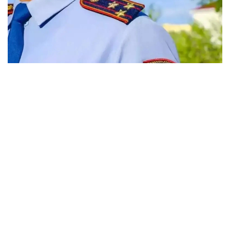
Фото: Виктор Федюнин / Kazinform
35 жастағы ер адам елордадағы ойын-сауық
орындарының біріне бейнеролик түсіру
мақсатында атпен автомобиль жолымен және
жаяу жүргіншілерге арналған тротуарлармен жүріп,
жаяу жүргіншілердің қозғалысына кедергі келтірген.
Кейін «Бәйтерек» монументі маңына қарай бет
алған кезде, жол қиылыстарының бірінде жылқы