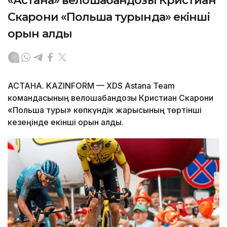
«Астана» велошабандозы Кристиан
Скарони «Польша турында» екінші
орын алды
АСТАНА. KAZINFORM — XDS Astana Team
командасының велошабандозы Кристиан Скарони
«Польша туры» көпкүндік жарысының төртінші
кезеңінде екінші орын алды.