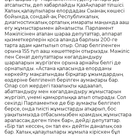
атсалысты, деп хабарлайды ҚазАқпарат тілшісі.
Халық қалаулылары елордадағы Сығанақ көшесі
бойында, сондай-ақ Республикалық
диагностикалық орталық ғимараты маңында ағаш
егу жұмыстарымен айналысты. Парламент
Мәжілісінен аталған шараға депутаттар, аппарат
қызметкерлерін қоса алғанда барлығы 200-ге
тарта адам қамтылып отыр. Олар белгіленген
орынға 155 түп ағаш көшеттерін отырғызды. Мәжіліс
пен Сенат депутаттары көгалдандыру
шараларын жүргізген орынға арнайы белгі де
орнатылды. «Астана қаласында елорданы
көркейту мақсатындағы бірқатар ұжымдардың
өздеріне белгіленіп берілген аумақтары бар.
Олар сол жердегі тазалықты қадағалап,
абаттандыру мен көгалдандыру жұмыстарын
жүргізіп, үнемі қамқорлыққа алып отырады. Сол
секілді Парламентке де бір аумақты белгілеп
берсе, онда тиісті жұмыстарды атқарып, бос
уақытымызда отбасымызбен қоғамдық жұмыстарға
аралассақ деген тілек бар», дейді депутаттар.
«Бір тал кессең, он тал ек» дейтін даналық сөз
бар. Халық қалаулылары жұмыла кіріскен бұл