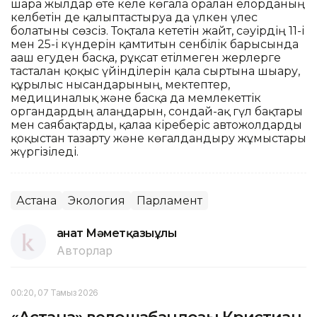
шара жылдар өте келе көгалға оралған елорданың
келбетін де қалыптастыруға да үлкен үлес
болатыны сөзсіз. Тоқтала кететін жайт, сәуірдің 11-і
мен 25-і күндерін қамтитын сенбілік барысында
ағаш егуден басқа, рұқсат етілмеген жерлерге
тасталған қоқыс үйінділерін қала сыртына шығару,
құрылыс нысандарының, мектептер,
медициналық және басқа да мемлекеттік
органдардың алаңдарын, сондай-ақ гүл бақтары
мен саябақтарды, қалаға кіреберіс автожолдарды
қоқыстан тазарту және көгалдандыру жұмыстары
жүргізіледі.
Астана
Экология
Парламент
Қанат Мәметқазыұлы
Авторлар
00:20, 07 Тамыз 2026