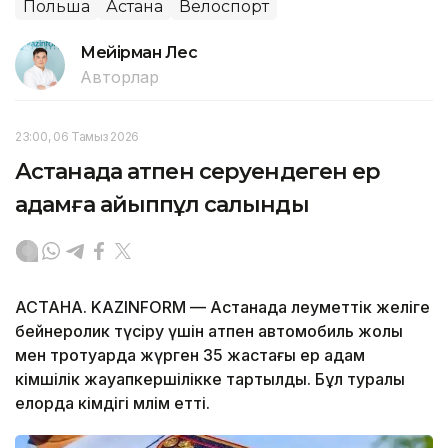
Польша
Астана
Велоспорт
Мейірман Лес
Авторлар
23:00, 06 Тамыз 2026
Астанада атпен серуендеген ер
адамға айыппұл салынды
АСТАНА. KAZINFORM — Астанада әлеуметтік желіге
бейнеролик түсіру үшін атпен автомобиль жолы
мен тротуарда жүрген 35 жастағы ер адам
әкімшілік жауапкершілікке тартылды. Бұл туралы
елорда әкімдігі мәлім етті.