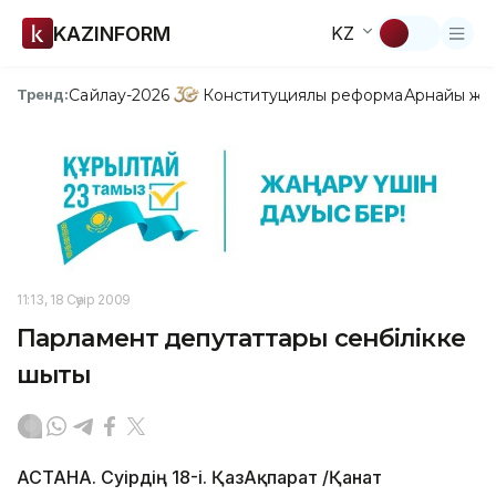
KAZINFORM
KZ
Сайлау-2026
Конституциялық реформа
Арнайы жо
Тренд:
11:13, 18 Сәуір 2009
Парламент депутаттары сенбілікке
шықты
АСТАНА. Сәуірдің 18-і. ҚазАқпарат /Қанат