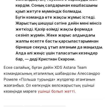
көрдім. Соның салдарынан көшбасшыны
қуып жетуге мүмкіндік болмады.
Бүгін команда өте жақсы жұмыс істеді.
Жарыстың шешуші сәтіне дейін мені мінсіз
жеткізді. Қазір өзімді жақсы формада
сезініп жүрмін. Жеке жарыс алдындағы
жалпы есепте басты қарсыластарымнан
бірнеше секунд ұтып алғаным да маңызды.
Алда әлі жеңіс үшін таласатын кезеңдер
бар
, — деді Кристиан Скарони.
Еске салайық, бұған дейін XDS Astana Team
командасының италиялық шабандозы Алессандро
Ромеле «Польша турында» жүлдегер атанғанын
жазғанбыз. Ол көпкүндік веложарыстың үшінші
кезеңінде мәреге
үшінші болып жетті.