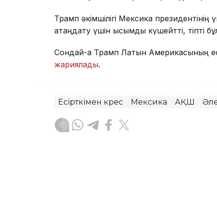
Трамп әкімшілігі Мексика президентінің ү
қатаңдату үшін қысымды күшейтті, тіпті б
Сондай-ақ Трамп Латын Америкасының есі
жариялады
.
Есірткімен күрес
Мексика
АҚШ
Әл
Зарина Туғанбаева
Авторлар