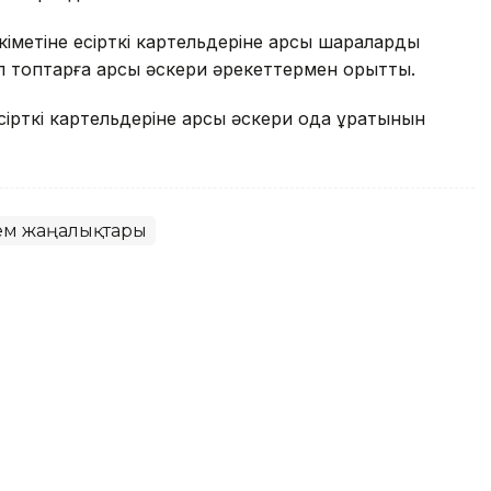
кіметіне есірткі картельдеріне қарсы шараларды
ұл топтарға қарсы әскери әрекеттермен қорқытты.
рткі картельдеріне қарсы әскери одақ құратынын
ем жаңалықтары