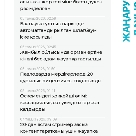
алынған жер теліміне бөтен дүкен
рәсімделген
05 тамыз 2026, 02:59
Баянауыл ұлттық паркінде
автоматтандырылған шлагбаум
іске қосылды
05 тамыз 2026, 02:45
Жамбыл облысында орман өртіне
кінәлі бес адам жауапқа тартылды
05 тамыз 2026, 01:59
Павлодарда мердігерлердің 20
құрылыс лицензиясы тоқтатылды
05 тамыз 2026, 01:41
Өскемендегі хоккейші өлімі:
кассациялық сот үкімді өзгеріссіз
қалдырды
04 тамыз 2026, 09:09
20-дан астам стример заңсыз
контент таратқаны үшін жауапқа