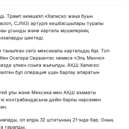
і. Трамп әкімшілігі «Халиско жаңа буын
neracion, CJNG) әртүрлі көшбасшылары туралы
йақы ұсынды және картель мүшелерінің
визаларды шектеді.
танылған сегіз мексикалық картельдің бірі. Топ
убен Осегера Сервантес немесе «Эль Менчо»
 кезде үлкен соққыға жығылды. АҚШ Халиско
елген бұл операция үшін барлау ақпаратын
өгей ұлы және Мексика мен АҚШ азаматы
ткі контрабандасына дейін барлық нәрсемен
ған.
налады, ол елдің 32 штатының 21-інде бар. Оның
та таралды.