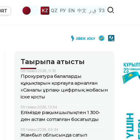
KZ
QZ
РУ
EN
中文
ق ز
ЎЗ
ORT
Тақырыпқа қатысты
06 тамыз 2026, 11:16
Прокуратура балалардың
құқықтарын қорғауға арналған
«Саналы ұрпақ» цифрлық жобасын
іске қосты
05 тамыз 2026, 13:54
Елімізде рақымшылықпен 1 300-
ден астам сотталған босатылды
05 тамыз 2026, 04:34
Жамбыл облысында сатып