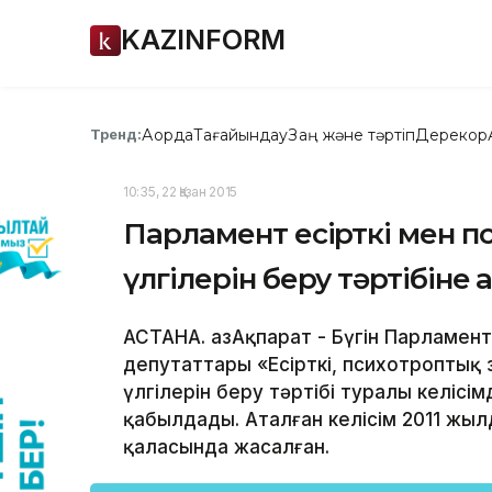
KAZINFORM
Ақорда
Тағайындау
Заң және тәртіп
Дерекқор
Тренд:
10:35, 22 Қазан 2015
Парламент есірткі мен п
үлгілерін беру тәртібіне 
АСТАНА. ҚазАқпарат - Бүгін Парламе
депутаттары «Есірткі, психотропты
үлгілерін беру тәртібі туралы келісі
қабылдады. Аталған келісім 2011 жы
қаласында жасалған.