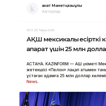
Қанат Мәметқазыұлы
Авторлар
16:17, 06 Тамыз 2026
АҚШ мексикалық есірткі к
ақпарат үшін 25 млн долл
АСТАНА. KAZINFORM — АҚШ үкіметі Мек
жетекшісі «Пелон» лақап атымен тан
ұстаған адамға 25 млн доллар көлем
News
.