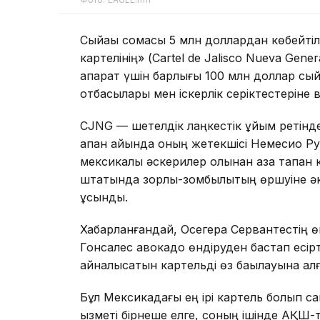
Сыйақы сомасы 5 млн доллардан көбейтілд
картелінің» (Cartel de Jalisco Nueva Ge
ақпарат үшін барлығы 100 млн доллар сы
отбасылары мен іскерлік серіктестеріне 
CJNG — шетелдік лаңкестік ұйым ретінде 
ақпан айында оның жетекшісі Немесио Р
мексикалық әскерилер қолынан қаза тапқан
штатында зорлық-зомбылықтың өршуіне әк
ұсынды.
Хабарланғандай, Осегера Сервантестің 
Гонсалес авокадо өндіруден бастап есір
айналысатын картельді өз бақылауына ал
Бұл Мексикадағы ең ірі картель болып са
қызметі бірнеше елге, соның ішінде АҚШ-