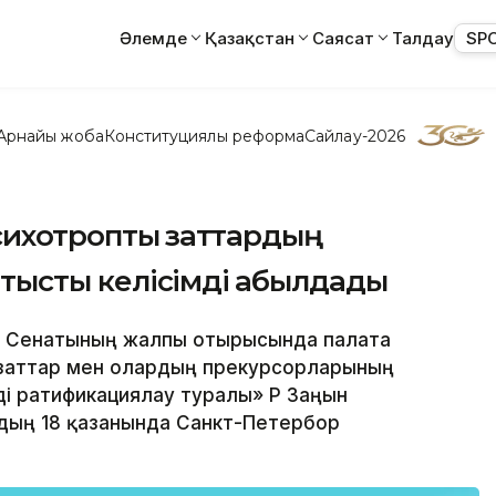
Әлемде
Қазақстан
Саясат
Талдау
SP
Арнайы жоба
Конституциялық реформа
Сайлау-2026
сихотроптық заттардың
қатысты келісімді қабылдады
нт Сенатының жалпы отырысында палата
қ заттар мен олардың прекурсорларының
мді ратификациялау туралы» ҚР Заңын
лдың 18 қазанында Санкт-Петербор