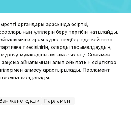
зыретті органдары арасында есірткі,
сорларының үлгілерін беру тәртібін нақтылайды.
айналымына қарсы күрес шеңберінде кейіннен
р партияға тиесілілігін, оларды тасымалдаудың
 жүргізу мүмкіндігін қамтамасыз ету. Сонымен
а заңсыз айналымнан алып қойылатын есірткілер
ілерімен алмасу қарастырылады. Парламент
л қоюына жолданады.
Заң және құқық
Парламент