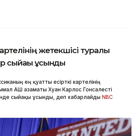
артелінің жетекшісі туралы
ар сыйақы ұсынды
сиканың ең қуатты есірткі картелінің
ымал АҚШ азаматы Хуан Карлос Гонсалесті
інде сыйақы ұсынды, деп хабарлайды
NBC