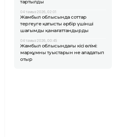
тартылды
04 тамыз 2026, 02:01
Жамбыл облысында соттар
тергеуге қатысты әрбір үшінші
шағымды қанағаттандырды
04 тамыз 2026, 00:45
Жамбыл облысындағы кісі өлімі:
марқұмның туыстарын не алаңдатып
отыр