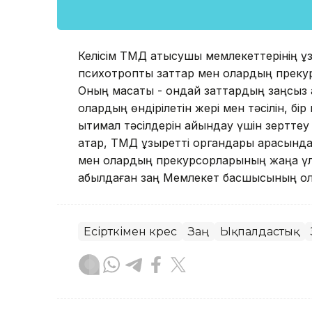
Келісім ТМД қатысушы мемлекеттерінің құ
психотроптық заттар мен олардың прекур
Оның мақсаты - ондай заттардың заңсыз 
олардың өндірілетін жері мен тәсілін, бі
ықтимал тәсілдерін айқындау үшін зерттеу
қатар, ТМД құзыретті органдары арасынд
мен олардың прекурсорларының жаңа үлг
қабылдаған заң Мемлекет басшысының қо
Есірткімен күрес
Заң
Ықпалдастық