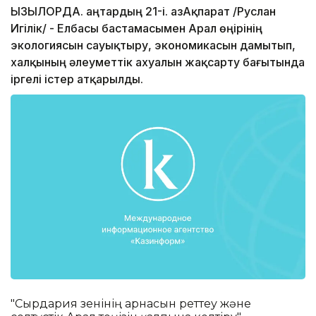
ҚЫЗЫЛОРДА. Қаңтардың 21-і. ҚазАқпарат /Руслан
Игілік/ - Елбасы бастамасымен Арал өңірінің
экологиясын сауықтыру, экономикасын дамытып,
халқының әлеуметтік ахуалын жақсарту бағытында
іргелі істер атқарылды.
"Сырдария өзенінің арнасын реттеу және