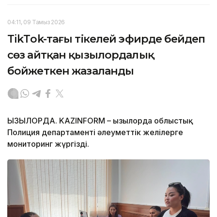
04:11, 09 Тамыз 2026
TikТok-тағы тікелей эфирде бейәдеп
сөз айтқан қызылордалық
бойжеткен жазаланды
ҚЫЗЫЛОРДА. KAZINFORM – Қызылорда облыстық
Полиция департаменті әлеуметтік желілерге
мониторинг жүргізді.