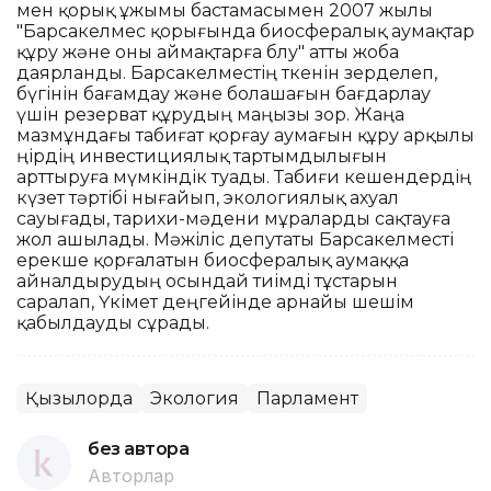
мен қорық ұжымы бастамасымен 2007 жылы
"Барсакелмес қорығында биосфералық аумақтар
құру және оны аймақтарға бөлу" атты жоба
даярланды. Барсакелместің өткенін зерделеп,
бүгінін бағамдау және болашағын бағдарлау
үшін резерват құрудың маңызы зор. Жаңа
мазмұндағы табиғат қорғау аумағын құру арқылы
өңірдің инвестициялық тартымдылығын
арттыруға мүмкіндік туады. Табиғи кешендердің
күзет тәртібі нығайып, экологиялық ахуал
сауығады, тарихи-мәдени мұраларды сақтауға
жол ашылады. Мәжіліс депутаты Барсакелместі
ерекше қорғалатын биосфералық аумаққа
айналдырудың осындай тиімді тұстарын
саралап, Үкімет деңгейінде арнайы шешім
қабылдауды сұрады.
Қызылорда
Экология
Парламент
без автора
Авторлар