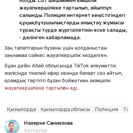
болды. Сот шешімімен әкімшілік
жауапкершілікке тартылып, айыппұл
салынды. Полиция интернет кеңістігіндегі
құқықбұзушылықтарды анықтау жұмысы
тұрақты түрде жүргізілетінін еске салады,
- делінген хабарламада.
Заң талаптарын бұзғаны үшін қолданыстағы
заңнамаға сәйкес жауапкершілік көзделген.
Бұған дейін Абай облысында TikTok әлеуметтік
желісінде тікелей эфир кезінде балағат сөз айтып,
қоғамдық тәртіпті бұзған бойжеткен әкімшілік
жауапкершілікке тартылған еді.
Қызылорда
Қызылорда облысы
Полиция
Tik
Назерке Саниязова
Авторлар