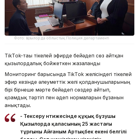
Фото: Қызылорда облыстық Полиция департаменті
TikТok-тағы тікелей эфирде бейәдеп сөз айтқан
қызылордалық бойжеткен жазаланды
Мониторинг барысында TikТok желісіндегі тікелей
эфир кезінде әлеуметтік желі қолданушыларының
бірі бірнеше мәрте бейәдеп сөздер айтып,
қоғамдық тәртіп пен әдеп нормаларын бұзғанын
анықтады.
- Тексеру нәтижесінде құқық бұзушы
Қызылорда қаласының 25 жастағы
тұрғыны Айғаным Артықбек екені белгілі