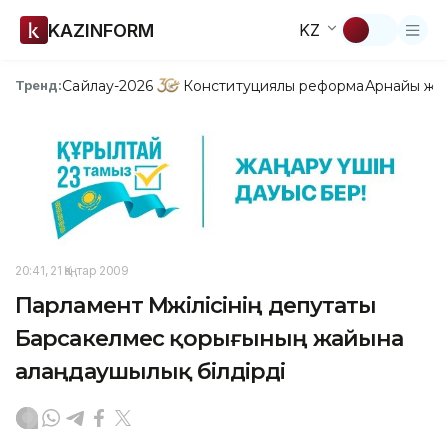
KAZINFORM
KZ
Сайлау-2026
Конституциялық реформа
Арнайы жо
Тренд:
20:41, 21 Қаңтар 2009
Парламент Мәжілісінің депутаты
Барсакелмес қорығының жайына
алаңдаушылық білдірді