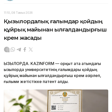
11:10, 08 Тамыз 2026
Қызылордалық ғалымдар қойдың
құйрық майынан ылғалдандырғыш
крем жасады
ҚЫЗЫЛОРДА. KAZINFORM — Қорқыт ата атындағы
Қызылорда университетінің ғалымдары қойдың
құйрық майынан ылғалдандырғыш крем әзірлеп,
ғылыми жетістікке патент алды.