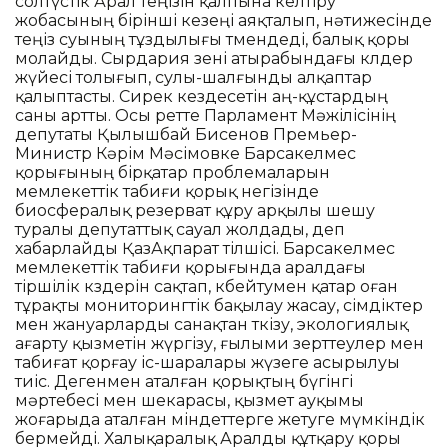
солтүстік Арал теңізін қалпына келтіру"
жобасының бірінші кезеңі аяқталып, нәтижесінде
теңіз суының тұздылығы төмендеді, балық қоры
молайды. Сырдария өзені атырабындағы көлдер
жүйесі толығып, сулы-шалғынды алқаптар
қалыптасты. Сирек кездесетін аң-құстардың
саны артты. Осы ретте Парламент Мәжілісінің
депутаты Қылышбай Бисенов Премьер-
Министр Кәрім Мәсімовке Барсакелмес
қорығының бірқатар проблемаларын
мемлекеттік табиғи қорық негізінде
биосфералық резерват құру арқылы шешу
туралы депутаттық сауал жолдады, деп
хабарлайды ҚазАқпарат тілшісі. Барсакелмес
мемлекеттік табиғи қорығында аралдағы
тіршілік көздерін сақтап, көбейтумен қатар оған
тұрақты мониторингтік бақылау жасау, өсімдіктер
мен жануарларды санақтан өткізу, экологиялық
ағарту қызметін жүргізу, ғылыми зерттеулер мен
табиғат қорғау іс-шаралары жүзеге асырылуы
тиіс. Дегенмен аталған қорықтың бүгінгі
мәртебесі мен шекарасы, қызмет ауқымы
жоғарыда аталған міндеттерге жетуге мүмкіндік
бермейді. Халықаралық Аралды құтқару қоры