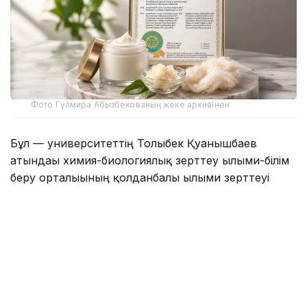
Фото Гүлмира Абызбекованың жеке архивінен
Бұл — университеттің Толыбек Қуанышбаев
атындағы химия-биологиялық зерттеу ғылыми-білім
беру орталығының қолданбалы ғылыми зерттеуі
нәтижесінде жасалған алғашқы табиғи органикалық
өнім.
Зерттеуге орталықтың бас ғылыми қызметкері,
химия ғылымдарының кандидаты Гүлмира
Абызбекова, аға ғылыми қызметкерлер, химия
ғылымдарының кандидаты Гүлжан Балықбаева,
биология ғылымдарының кандидаты Райхан