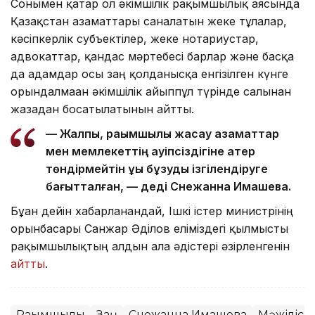
Сонымен қатар ол әкімшілік рақымшылық аясында
Қазақстан азаматтары саналатын жеке тұлғалар,
кәсіпкерлік субъектілер, жеке нотариустар,
адвокаттар, қандас мәртебесі барлар және басқа
да адамдар осы заң қолданысқа енгізілген күнге
орындалмаған әкімшілік айыппұл түрінде салынған
жазадан босатылатынын айтты.
— Жалпы, рақымшылық жасау азаматтар
мен мемлекеттің қауіпсіздігіне қатер
төндірмейтін құқық бұзуды ізгілендіруге
бағытталған, — деді Снежанна Имашева.
Бұған дейін хабарланғандай, Ішкі істер министрінің
орынбасары Санжар Әділов еліміздегі қылмысты
рақымшылықтың алдын ала әдістері әзірленгенін
айтты
.
Рақымшылық
Заң
Снежанна Имашева
Мәжіліс