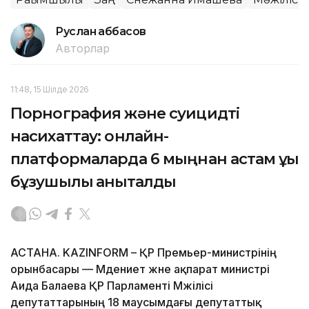
Руслан Ғаббасов
Авторлар
11:48, 15 Шілде 2026
Порнография және суицидті
насихаттау: онлайн-
платформаларда 6 мыңнан астам құқық
бұзушылық анықталды
АСТАНА. KAZINFORM – ҚР Премьер-министрінің
орынбасары — Мәдениет және ақпарат министрі
Аида Балаева ҚР Парламенті Мәжілісі
депутаттарының 18 маусымдағы депутаттық