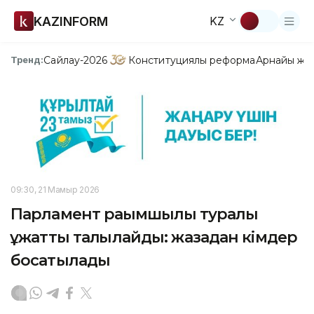
KAZINFORM
KZ
Сайлау-2026
Конституциялық реформа
Арнайы жо
Тренд:
09:30, 21 Мамыр 2026
Парламент рақымшылық туралы
құжатты талқылайды: жазадан кімдер
босатылады