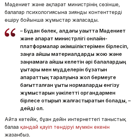
Мәдениет және ақпарат министрінің сөзінше,
балалар психологиясына зиянды контенттерді
өшіру бойынша жұмыстар жалғасады.
– Бұдан бөлек, алдағы уақытта Мәдениет
және ақпарат министрлігі онлайн-
платформалар әкімшіліктерімен бірлесіп,
заңға қайшы материалдарды жою және
заңнамаға қайшы келетін әрі балалардың
құқықтары мен мүдделерін бұзатын
ақпараттың таралуына жол бермеуге
бағытталған құқықтық нормаларды енгізу
жұмыстарын уәкілетті органдармен
бірлесе отырып жалғастыратын болады, –
дейді ол.
Айта кетейік, бұған дейін интернеттегі таныстық
балаға
қандай қауіп төндіруі мүмкін екенін
жазғанбыз.