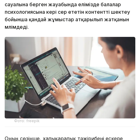
сауалына берген жауабында елімізде балалар
психологиясына кері әсер ететін контентті шектеу
бойынша қандай жұмыстар атқарылып жатқанын
мәлімдеді.
Фото: freepik
Оның сөзінше, халықаралық тәжірибені ескере