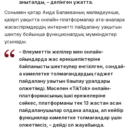
анықталды, – делінген құжатта.
Сонымен қатар Аида Балаеваның мәлімдеуінше,
қазіргі уақытта онлайн-платформалар ата-аналарға
жасөспірімдердің интернетті пайдалану уақытын
шектеу бойынша функционалдық мүмкіндіктер
ұсынады.
– Әлеуметтік желілер мен онлайн-
ойындарда жас ерекшеліктеріне
байланысты шектеулер енгізілген, сондай-
ақ кәмелетке толмағандардың гаджет
пайдалану уақытын бақылау құралдары
қолжетімді. Мәселен «TikTok» онлайн-
платформасының ішкі ережелеріне
сәйкес, платформаны тек 13 жастан асқан
пайдаланушылар қолдана алады, ал кейбір
функциялар кәмелетке толмағандар үшін
қолжетімсіз, – дейді ол жауабында.