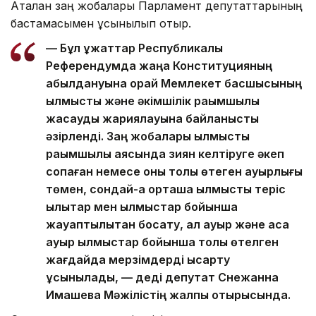
Аталған заң жобалары Парламент депутаттарының
бастамасымен ұсынылып отыр.
— Бұл құжаттар Республикалық
Референдумда жаңа Конституцияның
қабылдануына орай Мемлекет басшысының
қылмыстық және әкімшілік рақымшылық
жасауды жариялауына байланысты
әзірленді. Заң жобалары қылмыстық
рақымшылық аясында зиян келтіруге әкеп
соқпаған немесе оны толық өтеген ауырлығы
төмен, сондай-ақ орташа қылмыстық теріс
қылықтар мен қылмыстар бойынша
жауаптылықтан босату, ал ауыр және аса
ауыр қылмыстар бойынша толық өтелген
жағдайда мерзімдерді қысқарту
ұсынылады, — деді депутат Снежанна
Имашева Мәжілістің жалпы отырысында.