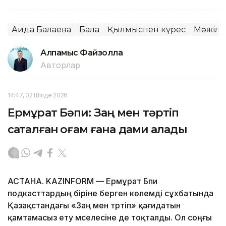
Аида Балаева
Бала
Қылмыспен күрес
Мәжілі
Алпамыс Файзолла
Авторлар
14:47, 02 Шілде 2026
Ермұрат Бәпи: Заң мен тәртіп
сақталған қоғам ғана дами алады
АСТАНА. KAZINFORM — Ермұрат Бәпи
подкасттардың біріне берген көлемді сұхбатында
Қазақстандағы «Заң мен тәртіп» қағидатын
қамтамасыз ету мәселесіне де тоқталды. Ол соңғы