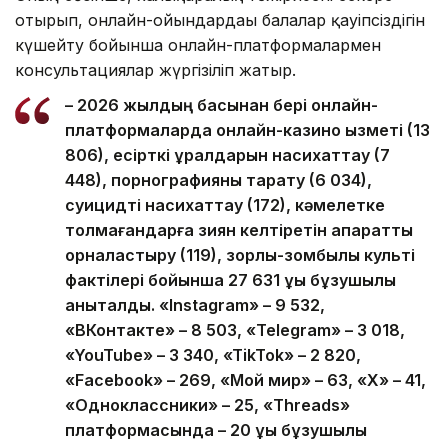
отырып, онлайн-ойындардағы балалар қауіпсіздігін
күшейту бойынша онлайн-платформалармен
консультациялар жүргізіліп жатыр.
– 2026 жылдың басынан бері онлайн-
платформаларда онлайн-казино қызметі (13
806), есірткі құралдарын насихаттау (7
448), порнографияны тарату (6 034),
суицидті насихаттау (172), кәмелетке
толмағандарға зиян келтіретін ақпаратты
орналастыру (119), зорлық-зомбылық культі
фактілері бойынша 27 631 құқық бұзушылық
анықталды. «Instagram» – 9 532,
«ВКонтакте» – 8 503, «Telegram» – 3 018,
«YouTube» – 3 340, «TikTok» – 2 820,
«Facebook» – 269, «Мой мир» – 63, «X» – 41,
«Одноклассники» – 25, «Threads»
платформасында – 20 құқық бұзушылық