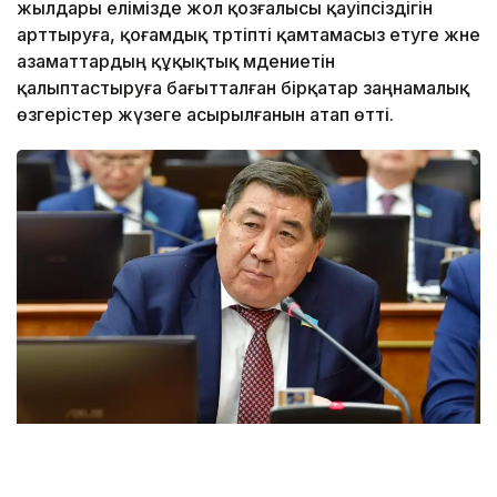
жылдары елімізде жол қозғалысы қауіпсіздігін
арттыруға, қоғамдық тәртіпті қамтамасыз етуге және
азаматтардың құқықтық мәдениетін
қалыптастыруға бағытталған бірқатар заңнамалық
өзгерістер жүзеге асырылғанын атап өтті.
Фото: Ермұрат Бапидің жеке архивінен