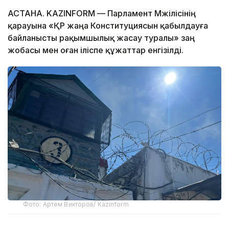
АСТАНА. KAZINFORM — Парламент Мәжілісінің
қарауына «ҚР жаңа Конституциясын қабылдауға
байланысты рақымшылық жасау туралы» заң
жобасы мен оған іліспе құжаттар енгізілді.
Фото: Артем Викторов/ Kazinform