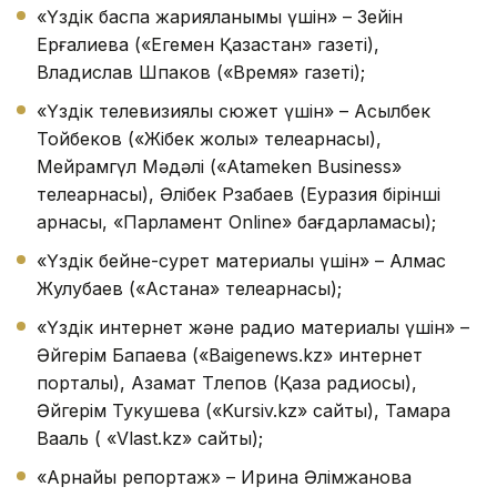
«Үздік баспа жарияланымы үшін» – Зейін
Ерғалиева («Егемен Қазақстан» газеті),
Владислав Шпаков («Время» газеті);
«Үздік телевизиялық сюжет үшін» – Асылбек
Тойбеков («Жібек жолы» телеарнасы),
Мейрамгүл Мәдәлі («Atameken Business»
телеарнасы), Әлібек Рзабаев (Еуразия бірінші
арнасы, «Парламент Online» бағдарламасы);
«Үздік бейне-сурет материалы үшін» – Алмас
Жулубаев («Астана» телеарнасы);
«Үздік интернет және радио материалы үшін» –
Әйгерім Бақпаева («Baigenews.kz» интернет
порталы), Азамат Тлепов (Қазақ радиосы),
Әйгерім Тукушева («Kursiv.kz» сайты), Тамара
Вааль ( «Vlast.kz» сайты);
«Арнайы репортаж» – Ирина Әлімжанова