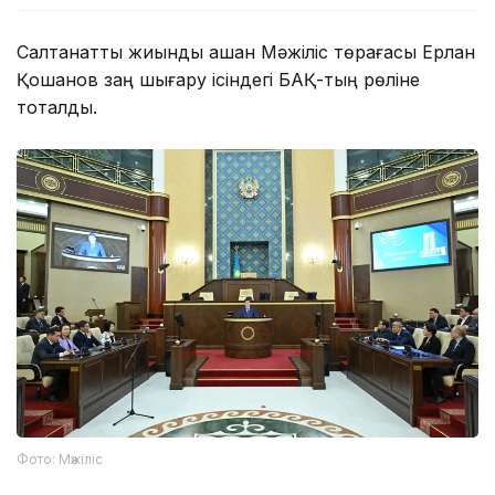
Салтанатты жиынды ашқан Мәжіліс төрағасы Ерлан
Қошанов заң шығару ісіндегі БАҚ-тың рөліне
тоқталды.
Фото: Мәжіліс