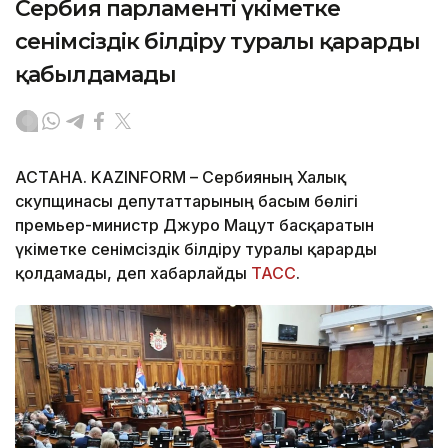
Сербия парламенті үкіметке
сенімсіздік білдіру туралы қарарды
қабылдамады
АСТАНА. KAZINFORM – Сербияның Халық
скупщинасы депутаттарының басым бөлігі
премьер-министр Джуро Мацут басқаратын
үкіметке сенімсіздік білдіру туралы қарарды
қолдамады, деп хабарлайды
ТАСС
.