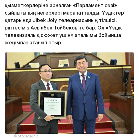
қызметкерлеріне арналған «Парламент сөзі»
сыйлығының иегерлері марапатталды. Үздіктер
қатарында Jibek Joly телеарнасының тілшісі,
әріптесіміз Асылбек Тойбеков те бар. Ол «Үздік
телевизиялық сюжет үшін» аталымы бойынша
жеңімпаз атанып отыр.
Фото: Мәжіліс