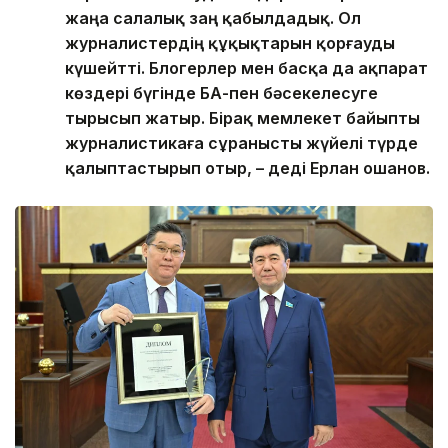
жаңа салалық заң қабылдадық. Ол
журналистердің құқықтарын қорғауды
күшейтті. Блогерлер мен басқа да ақпарат
көздері бүгінде БАҚ-пен бәсекелесуге
тырысып жатыр. Бірақ мемлекет байыпты
журналистикаға сұранысты жүйелі түрде
қалыптастырып отыр, – деді Ерлан Қошанов.