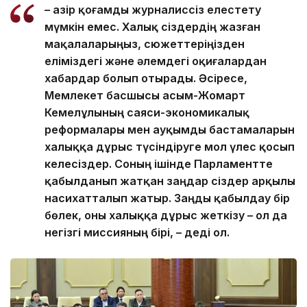
– Қазір қоғамды журналиссіз елестету
мүмкін емес. Халық сіздердің жазған
мақалаларыңыз, сюжеттеріңізден
еліміздегі және әлемдегі оқиғалардан
хабардар болып отырады. Әсіресе,
Мемлекет басшысы Қасым-Жомарт
Кемелұлының саяси-экономикалық
реформалары мен ауқымды бастамаларын
халыққа дұрыс түсіндіруге мол үлес қосып
келесіздер. Соның ішінде Парламентте
қабылданып жатқан заңдар сіздер арқылы
насихатталып жатыр. Заңды қабылдау бір
бөлек, оны халыққа дұрыс жеткізу – ол да
негізгі миссияның бірі, – деді ол.