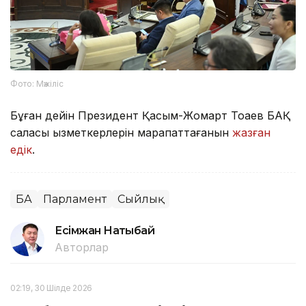
Фото: Мәжіліс
Бұған дейін Президент Қасым-Жомарт Тоқаев БАҚ
саласы қызметкерлерін марапаттағанын
жазған
едік
.
БАҚ
Парламент
Сыйлық
Есімжан Нақтыбай
Авторлар
02:19, 30 Шілде 2026