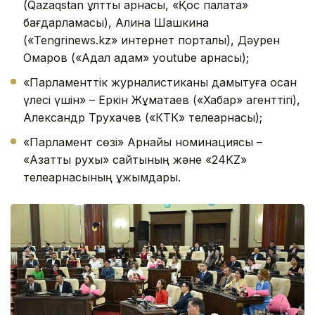
(Qazaqstan ұлттық арнасы, «Қос палата»
бағдарламасы), Алина Шашкина
(«Tengrinews.kz» интернет порталы), Дәурен
Омаров («Адал адам» youtube арнасы);
«Парламенттік журналистиканы дамытуға қосқан
үлесі үшін» – Еркін Жұматаев («Хабар» агенттігі),
Александр Трухачев («КТК» телеарнасы);
«Парламент сөзі» Арнайы номинациясы –
«Азаттық рухы» сайтының және «24KZ»
телеарнасының ұжымдары.