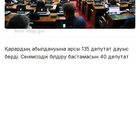
Фото: srbija.gov
Қарардың қабылдануына қарсы 135 депутат дауыс
берді. Сенімсіздік білдіру бастамасын 40 депутат
қолдаса, бір депутат қалыс қалды.
Сербияның Халық скупщинасы – елдің бір палаталы
парламенті.
Еске сала кетейік, биыл мамыр айында Белградта
студенттердің наразылық шеруі кезінде жаппай
тәртіпсіздіктер
болған еді
.
Әлем жаңалықтары
Сербия
Парламент