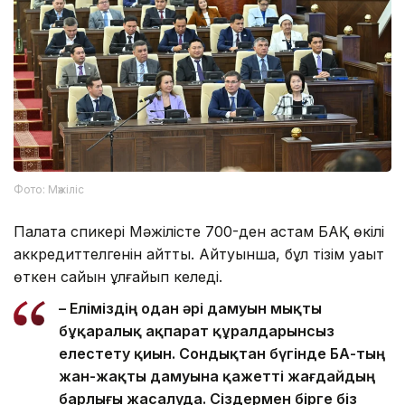
Фото: Мәжіліс
Палата спикері Мәжілісте 700-ден астам БАҚ өкілі
аккредиттелгенін айтты. Айтуынша, бұл тізім уақыт
өткен сайын ұлғайып келеді.
– Еліміздің одан әрі дамуын мықты
бұқаралық ақпарат құралдарынсыз
елестету қиын. Сондықтан бүгінде БАҚ-тың
жан-жақты дамуына қажетті жағдайдың
барлығы жасалуда. Сіздермен бірге біз