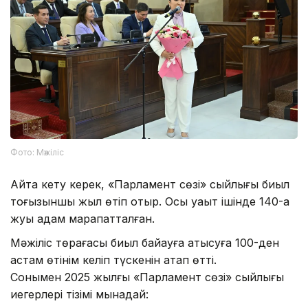
Фото: Мәжіліс
Айта кету керек, «Парламент сөзі» сыйлығы биыл
тоғызыншы жыл өтіп отыр. Осы уақыт ішінде 140-қа
жуық адам марапатталған.
Мәжіліс төрағасы биыл байқауға қатысуға 100-ден
астам өтінім келіп түскенін атап өтті.
Сонымен 2025 жылғы «Парламент сөзі» сыйлығы
иегерлері тізімі мынадай: