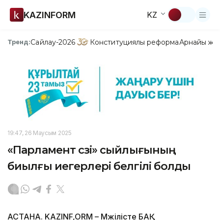
KAZINFORM
KZ
Сайлау-2026
Конституциялық реформа
Арнайы жо
Тренд:
19:47, 26 Маусым 2025
«Парламент сөзі» сыйлығының
биылғы иегерлері белгілі болды
АСТАНА. KAZINF,ORM – Мәжілісте БАҚ