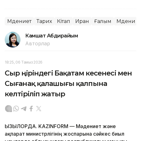
Мәдениет
Тарих
Кітап
Иран
Ғалым
Мәдени м
Камшат Абдирайым
Авторлар
18:25, 06 Тамыз 2026
Сыр өңіріндегі Бақатам кесенесі мен
Сығанақ қалашығы қалпына
келтіріліп жатыр
ҚЫЗЫЛОРДА. KAZINFORM — Мәдениет және
ақпарат министрлігінің жоспарына сәйкес биыл