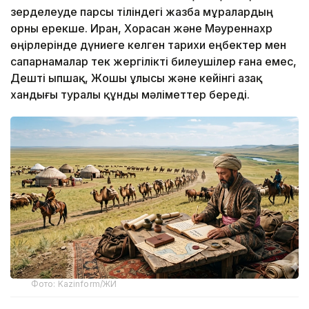
зерделеуде парсы тіліндегі жазба мұралардың
орны ерекше. Иран, Хорасан және Мәуреннахр
өңірлерінде дүниеге келген тарихи еңбектер мен
сапарнамалар тек жергілікті билеушілер ғана емес,
Дешті Қыпшақ, Жошы ұлысы және кейінгі Қазақ
хандығы туралы құнды мәліметтер береді.
Фото: Kazinform/ЖИ