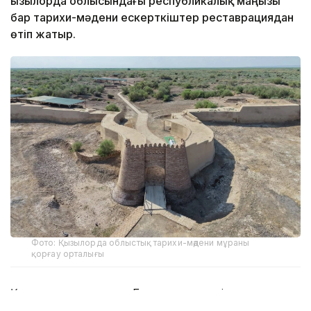
Қызылорда облысындағы республикалық маңызы
бар тарихи-мәдени ескерткіштер реставрациядан
өтіп жатыр.
Фото: Қызылорда облыстық тарихи-мәдени мұраны
қорғау орталығы
Қазалы ауданындағы Бақатам кесенесі мен
Жаңақорған ауданындағы Сығанақ қалашығын қалпына