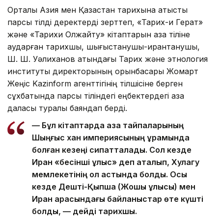
Орталық Азия мен Қазақстан тарихына қатысты
парсы тілді деректерді зерттеп, «Тарих-и Герат»
және «Тарихи Олжайту» кітаптарын қазақ тіліне
аударған тарихшы, шығыстанушы-ирантанушы,
Ш. Ш. Уәлиханов атындағы Тарих және этнология
институты директорының орынбасары Жомарт
Жеңіс Kazinform агенттігінің тілшісіне берген
сұхбатында парсы тіліндегі еңбектердегі қазақ
даласы туралы баяндап берді.
— Бұл кітаптарда қазақ тайпаларының
Шыңғыс хан империясының құрамында
болған кезеңі сипатталады. Сол кезде
Иран «бесінші ұлыс» деп аталып, Хулагу
мемлекетінің қол астында болды. Осы
кезде Дешті-Қыпшақ (Жошы ұлысы) мен
Иран арасындағы байланыстар өте күшті
болды, — дейді тарихшы.