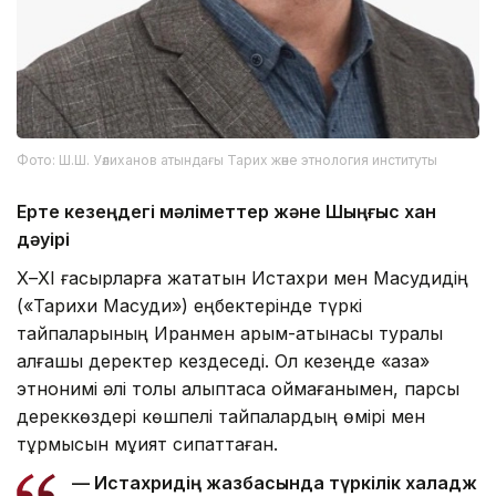
Фото: Ш.Ш. Уәлиханов атындағы Тарих және этнология институты
Ерте кезеңдегі мәліметтер және Шыңғыс хан
дәуірі
Х–ХІ ғасырларға жататын Истахри мен Масудидің
(«Тарихи Масуди») еңбектерінде түркі
тайпаларының Иранмен қарым-қатынасы туралы
алғашқы деректер кездеседі. Ол кезеңде «қазақ»
этнонимі әлі толық қалыптаса қоймағанымен, парсы
дереккөздері көшпелі тайпалардың өмірі мен
тұрмысын мұқият сипаттаған.
— Истахридің жазбасында түркілік халадж