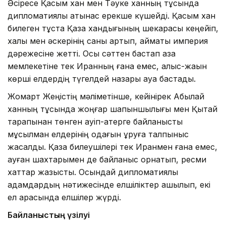
Әсіресе Қасым хан мен Тәуке ханның тұсында
дипломатиялық қатынас ерекше күшейді. Қасым хан
билеген тұста Қазақ хандығының шекарасы кеңейіп,
халқы мен әскерінің саны артып, аймақтық империя
дәрежесіне жетті. Осы сәттен бастап қазақ
мемлекетіне тек Иранның ғана емес, алыс-жақын
көрші елдердің түгелдей назары ауа бастады.
Жомарт Жеңістің мәліметінше, кейінірек Абылай
ханның тұсында жоңғар шапқыншылығы мен Қытай
тарапынан төнген қауіп-қатерге байланысты
мұсылман елдерінің одағын құруға талпыныс
жасалды. Қазақ билеушілері тек Иранмен ғана емес,
ауған шахтарымен де байланыс орнатып, ресми
хаттар жазысты. Осындай дипломатиялық
қадамдардың нәтижесінде елшіліктер ашылып, екі
ел арасында елшілер жүрді.
Байланыстың үзілуі