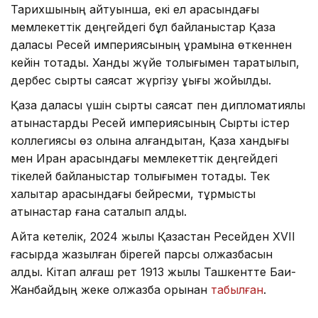
Тарихшының айтуынша, екі ел арасындағы
мемлекеттік деңгейдегі бұл байланыстар Қазақ
даласы Ресей империясының құрамына өткеннен
кейін тоқтады. Хандық жүйе толығымен таратылып,
дербес сыртқы саясат жүргізу құқығы жойылды.
Қазақ даласы үшін сыртқы саясат пен дипломатиялық
қатынастарды Ресей империясының Сыртқы істер
коллегиясы өз қолына алғандықтан, Қазақ хандығы
мен Иран арасындағы мемлекеттік деңгейдегі
тікелей байланыстар толығымен тоқтады. Тек
халықтар арасындағы бейресми, тұрмыстық
қатынастар ғана сақталып қалды.
Айта кетелік, 2024 жылы Қазақстан Ресейден XVII
ғасырда жазылған бірегей парсы қолжазбасын
алды. Кітап алғаш рет 1913 жылы Ташкентте Бақи-
Жанбайдың жеке қолжазба қорынан
табылған
.