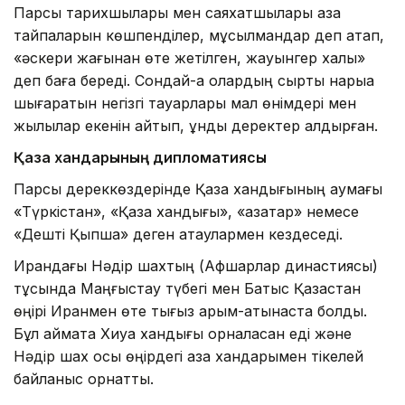
Парсы тарихшылары мен саяхатшылары қазақ
тайпаларын көшпенділер, мұсылмандар деп атап,
«әскери жағынан өте жетілген, жауынгер халық»
деп баға береді. Сондай-ақ олардың сыртқы нарыққа
шығаратын негізгі тауарлары мал өнімдері мен
жылқылар екенін айтып, құнды деректер қалдырған.
Қазақ хандарының дипломатиясы
Парсы дереккөздерінде Қазақ хандығының аумағы
«Түркістан», «Қазақ хандығы», «қазақтар» немесе
«Дешті Қыпшақ» деген атаулармен кездеседі.
Ирандағы Нәдір шахтың (Афшарлар династиясы)
тұсында Маңғыстау түбегі мен Батыс Қазақстан
өңірі Иранмен өте тығыз қарым-қатынаста болды.
Бұл аймақта Хиуа хандығы орналасқан еді және
Нәдір шах осы өңірдегі қазақ хандарымен тікелей
байланыс орнатты.