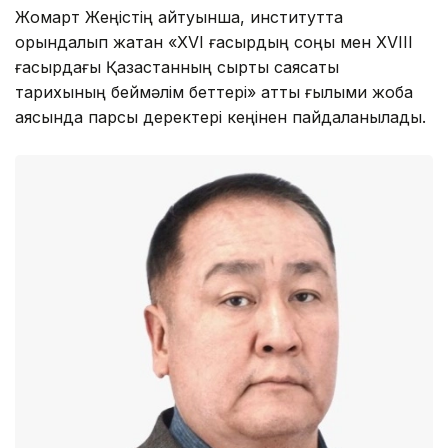
Жомарт Жеңістің айтуынша, институтта
орындалып жатқан «XVI ғасырдың соңы мен XVIII
ғасырдағы Қазақстанның сыртқы саясаты
тарихының беймәлім беттері» атты ғылыми жоба
аясында парсы деректері кеңінен пайдаланылады.