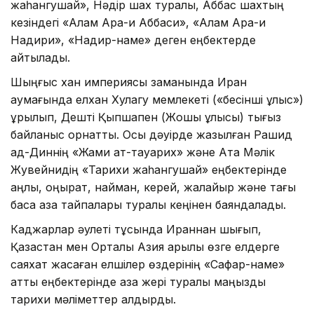
жаһангушай», Нәдір шах туралы, Аббас шахтың
кезіндегі «Алам Ара-и Аббаси», «Алам Ара-и
Надири», «Надир-наме» деген еңбектерде
айтылады.
Шыңғыс хан империясы заманында Иран
аумағында елхан Хулагу мемлекеті («бесінші ұлыс»)
құрылып, Дешті Қыпшақпен (Жошы ұлысы) тығыз
байланыс орнатты. Осы дәуірде жазылған Рашид
ад-Диннің «Жами ат-тауарих» және Ата Мәлік
Жувейнидің «Тарихи жаһангушай» еңбектерінде
қаңлы, қоңырат, найман, керей, жалайыр және тағы
басқа қазақ тайпалары туралы кеңінен баяндалады.
Каджарлар әулеті тұсында Ираннан шығып,
Қазақстан мен Орталық Азия арқылы өзге елдерге
саяхат жасаған елшілер өздерінің «Сафар-наме»
атты еңбектерінде қазақ жері туралы маңызды
тарихи мәліметтер қалдырды.