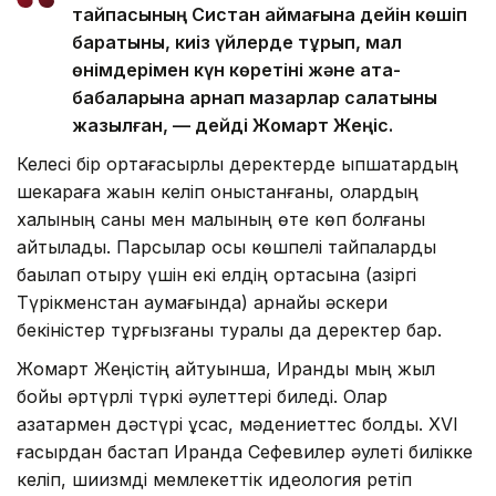
тайпасының Систан аймағына дейін көшіп
баратыны, киіз үйлерде тұрып, мал
өнімдерімен күн көретіні және ата-
бабаларына арнап мазарлар салатыны
жазылған, — дейді Жомарт Жеңіс.
Келесі бір ортағасырлық деректерде қыпшақтардың
шекараға жақын келіп қоныстанғаны, олардың
халқының саны мен малының өте көп болғаны
айтылады. Парсылар осы көшпелі тайпаларды
бақылап отыру үшін екі елдің ортасына (қазіргі
Түрікменстан аумағында) арнайы әскери
бекіністер тұрғызғаны туралы да деректер бар.
Жомарт Жеңістің айтуынша, Иранды мың жыл
бойы әртүрлі түркі әулеттері биледі. Олар
қазақтармен дәстүрі ұқсас, мәдениеттес болды. ХVІ
ғасырдан бастап Иранда Сефевилер әулеті билікке
келіп, шиизмді мемлекеттік идеология ретіп