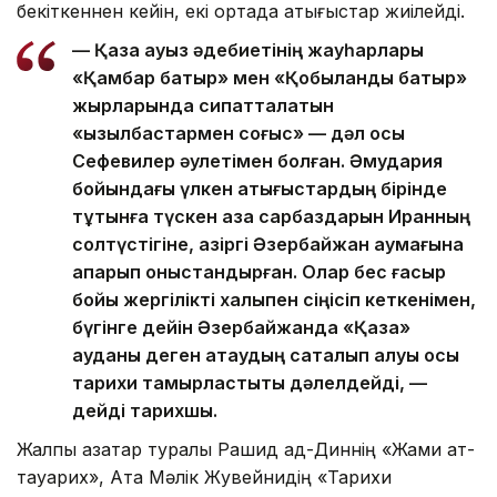
бекіткеннен кейін, екі ортада қақтығыстар жиілейді.
— Қазақ ауыз әдебиетінің жауһарлары
«Қамбар батыр» мен «Қобыланды батыр»
жырларында сипатталатын
«қызылбастармен соғыс» — дәл осы
Сефевилер әулетімен болған. Әмудария
бойындағы үлкен қақтығыстардың бірінде
тұтқынға түскен қазақ сарбаздарын Иранның
солтүстігіне, қазіргі Әзербайжан аумағына
апарып қоныстандырған. Олар бес ғасыр
бойы жергілікті халықпен сіңісіп кеткенімен,
бүгінге дейін Әзербайжанда «Қазақ»
ауданы деген атаудың сақталып қалуы осы
тарихи тамырластықты дәлелдейді, —
дейді тарихшы.
Жалпы қазақтар туралы Рашид ад-Диннің «Жами ат-
тауарих», Ата Мәлік Жувейнидің «Тарихи