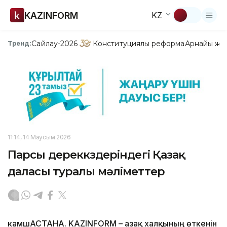
KAZINFORM
KZ
Сайлау-2026
Конституциялық реформа
Арнайы жо
Тренд:
11:14, 14 Маусым 2026
Парсы дереккөздеріндегі Қазақ
даласы туралы мәліметтер
камшАСТАНА. KAZINFORM – Қазақ халқының өткенін