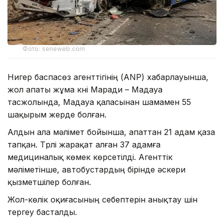
Фото: seneweb.com
Нигер баспасөз агенттігінің (ANP) хабарлауынша,
жол апаты жұма күні Маради – Мадауа
тасжолында, Мадауа қаласынан шамамен 55
шақырым жерде болған.
Алдын ала мәлімет бойынша, апаттан 21 адам қаза
тапқан. Түрлі жарақат алған 37 адамға
медициналық көмек көрсетілді. Агенттік
мәліметінше, автобустардың бірінде әскери
қызметшілер болған.
Жол-көлік оқиғасының себептерін анықтау үшін
тергеу басталды.