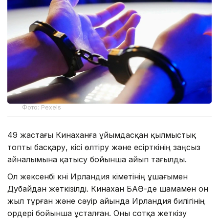
Фото: Pexels
49 жастағы Кинаханға ұйымдасқан қылмыстық
топты басқару, кісі өлтіру және есірткінің заңсыз
айналымына қатысу бойынша айып тағылды.
Ол жексенбі күні Ирландия үкіметінің ұшағымен
Дубайдан жеткізілді. Кинахан БАӘ-де шамамен он
жыл тұрған және сәуір айында Ирландия билігінің
ордері бойынша ұсталған. Оны сотқа жеткізу