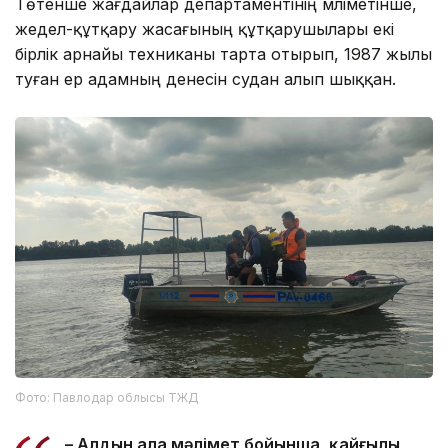
Төтенше жағдайлар департаментінің мәліметінше,
жедел-құтқару жасағының құтқарушылары екі
бірлік арнайы техниканы тарта отырып, 1987 жылы
туған ер адамның денесін судан алып шыққан.
Фото: Павлодар облысы ТЖД
– Алдын ала мәлімет бойынша, қайғылы