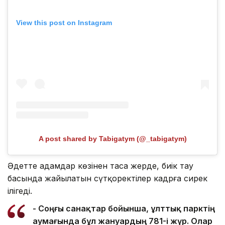
View this post on Instagram
A post shared by Tabigatym (@_tabigatym)
Әдетте адамдар көзінен таса жерде, биік тау
басында жайылатын сүтқоректілер кадрға сирек
ілігеді.
- Соңғы санақтар бойынша, ұлттық парктің
аумағында бұл жануардың 781-і жүр. Олар