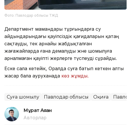
Фото: Павлодар облысы ТЖД
Департмент мамандары тұрғындарға су
айдындарындағы қауіпсіздік қағидаларын қатаң
сақтауды, тек арнайы жабдықталған
жағажайларда ғана демалуды және шомылуға
арналмаған қауіпті жерлерге түспеуді сұрайды.
Еске сала кетейік, Оралда суға батып кеткен алты
жасар бала ауруханада
көз жұмды.
Суға шомылу
Павлодар облысы
Оқиға
Павло
Мұрат Аяған
Авторлар