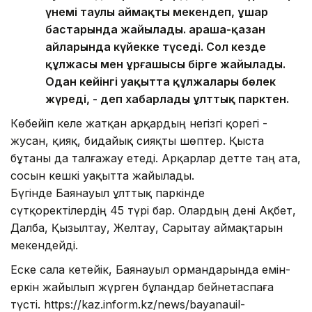
үнемі таулы аймақты мекендеп, ұшар
бастарында жайылады. Қараша-қазан
айларында күйекке түседі. Сол кезде
құлжасы мен ұрғашысы бірге жайылады.
Одан кейінгі уақытта құлжалары бөлек
жүреді, - деп хабарлады ұлттық парктен.
Көбейіп келе жатқан арқардың негізгі қорегі -
жусан, қияқ, бидайық сияқты шөптер. Қыста
бұтаны да талғажау етеді. Арқарлар әдетте таң ата,
сосын кешкі уақытта жайылады.
Бүгінде Баянауыл ұлттық паркінде
сүтқоректілердің 45 түрі бар. Олардың дені Ақбет,
Далба, Қызылтау, Желтау, Сарытау аймақтарын
мекендейді.
Еске сала кетейік, Баянауыл ормандарында емін-
еркін жайылып жүрген бұландар бейнетаспаға
түсті. https://kaz.inform.kz/news/bayanauil-