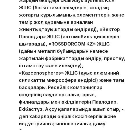
жарқын өкілдері «Railways Systems KZ»
ЖШС (бағыттама өнімдерін, жолдың
жоғарғы құрылымының элементтерін және
темір жол құрамына арналған
жиынтықтауыштарды өндіреді), «Вектор
Павлодар» ЖШС (автомобиль дискілерін
шығарады), «ROSSDORCOM KZ» ЖШС
(дайын металл бұйымдарын немесе
жартылай фабрикаттарды өндіру, престеу,
штамптау және илемдеу),
«Kazcenospheres» ЖШС (қуыс алюминий
силикатты микросфера өндірісі) және тағы
басқалары. Ресейлік компаниялар
өздерінің сауда орталықтарын,
филиалдары мен өкілдіктерін Павлодар,
Екібастұз, Ақсу қалаларында ашып отыр, -
деп хабарлады өңірлік кәсіпкерлік және
индустриялық-инновациялық даму