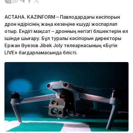
АСТАНА. KAZINFORM – Павлодардағы кәсіпорын
дрон өндірісінің жаңа кезеңіне көшуді жоспарлап
отыр. Ендігі мақсат – дронның негізгі бөлшектерін ел
ішінде шығару. Бұл туралы кәсіпорын директоры
Ержан Әуезов Jibek Joly телеарнасының «Бүгін
LIVE» бағдарламасында бөлісті.