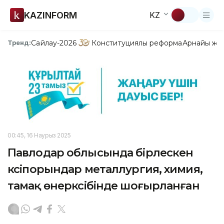
KAZINFORM
KZ
Сайлау-2026
Конституциялық реформа
Арнайы жо
Тренд:
00:45, 16 Наурыз 2025
Павлодар облысында бірлескен
кәсіпорындар металлургия, химия,
тамақ өнеркәсібінде шоғырланған