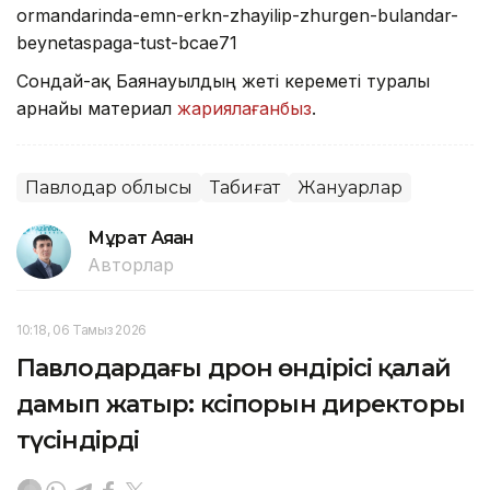
ormandarinda-emn-erkn-zhayilip-zhurgen-bulandar-
beynetaspaga-tust-bcae71
Сондай-ақ Баянауылдың жеті кереметі туралы
арнайы материал
жариялағанбыз
.
Павлодар облысы
Табиғат
Жануарлар
Мұрат Аяған
Авторлар
10:18, 06 Тамыз 2026
Павлодардағы дрон өндірісі қалай
дамып жатыр: кәсіпорын директоры
түсіндірді