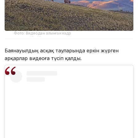
Фото: Видеодан алынған кадр
Баянауылдың асқақ тауларында еркін жүрген
арқарлар видеоға түсіп қалды.