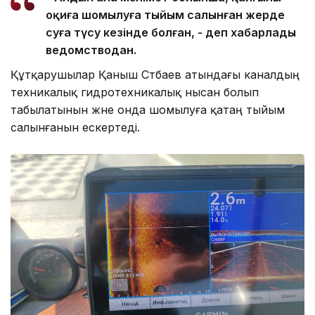
оқиға шомылуға тыйым салынған жерде
суға түсу кезінде болған, - деп хабарлады
ведомстводан.
Құтқарушылар Қаныш Сәтбаев атындағы каналдың
техникалық гидротехникалық нысан болып
табылатынын және онда шомылуға қатаң тыйым
салынғанын ескертеді.