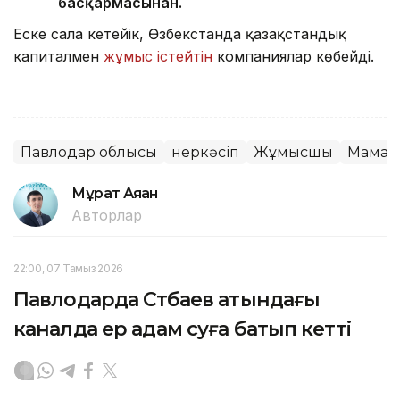
басқармасынан.
Еске сала кетейік, Өзбекстанда қазақстандық
капиталмен
жұмыс істейтін
компаниялар көбейді.
Павлодар облысы
Өнеркәсіп
Жұмысшы
Маман
Мұрат Аяған
Авторлар
22:00, 07 Тамыз 2026
Павлодарда Сәтбаев атындағы
каналда ер адам суға батып кетті