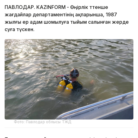
ПАВЛОДАР. KAZINFORM - Өңірлік төтенше
жағдайлар департаментінің ақпарынша, 1987
жылғы ер адам шомылуға тыйым салынған жерде
суға түскен.
Фото: Павлодар облысы ТЖД