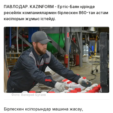
ПАВЛОДАР. KAZINFORM - Ертіс-Баян өңірінде
ресейлік компаниялармен бірлескен 860-тан астам
кәсіпорын жұмыс істейді.
Фото: Валерий Бугаев
Бірлескен кәсіпорындар машина жасау,