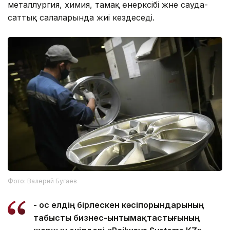
металлургия, химия, тамақ өнеркәсібі және сауда-
саттық салаларында жиі кездеседі.
Фото: Валерий Бугаев
- Қос елдің бірлескен кәсіпорындарының
табысты бизнес-ынтымақтастығының