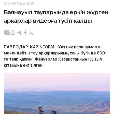
12:16, 06 Тамыз 2026
Баянауыл тауларында еркін жүрген
арқарлар видеоға түсіп қалды
ПАВЛОДАР. KAZINFORM - Ұлттық парк аумағын
мекендейтін тау арқарларының саны бүгінде 800-
ге таяп қалған. Жануарлар Қазақстанның Қызыл
кітабына енгізілген.