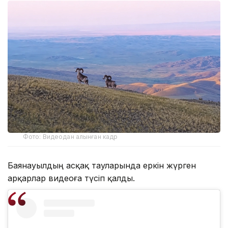
Фото: Видеодан алынған кадр
Баянауылдың асқақ тауларында еркін жүрген
арқарлар видеоға түсіп қалды.