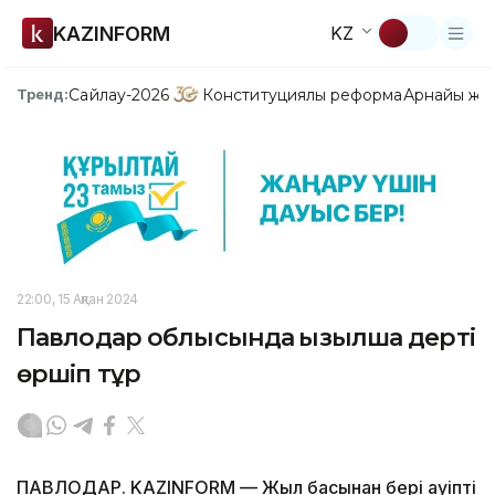
KAZINFORM
KZ
Сайлау-2026
Конституциялық реформа
Арнайы жо
Тренд:
22:00, 15 Ақпан 2024
Павлодар облысында қызылша дерті
өршіп тұр
ПАВЛОДАР. KAZINFORM — Жыл басынан бері қауіпті