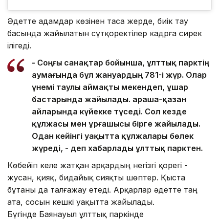
Әдетте адамдар көзінен таса жерде, биік тау
басында жайылатын сүтқоректілер кадрға сирек
ілігеді.
- Соңғы санақтар бойынша, ұлттық парктің
аумағында бұл жануардың 781-і жүр. Олар
үнемі таулы аймақты мекендеп, ұшар
бастарында жайылады. Қараша-қазан
айларында күйекке түседі. Сол кезде
құлжасы мен ұрғашысы бірге жайылады.
Одан кейінгі уақытта құлжалары бөлек
жүреді, - деп хабарлады ұлттық парктен.
Көбейіп келе жатқан арқардың негізгі қорегі -
жусан, қияқ, бидайық сияқты шөптер. Қыста
бұтаны да талғажау етеді. Арқарлар әдетте таң
ата, сосын кешкі уақытта жайылады.
Бүгінде Баянауыл ұлттық паркінде