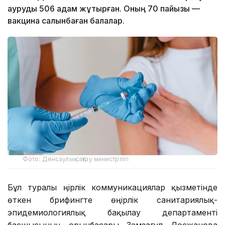
ауруды 506 адам жұқтырған. Оның 70 пайызы —
вакцина салынбаған балалар.
Фото: Денсаулық сақтау министрлігі
Бұл туралы Өңірлік коммуникациялар қызметінде
өткен брифингте өңірлік санитариялық-
эпидемиологиялық бақылау департаменті
басшысының орынбасары Зәмзагүл Досжанова