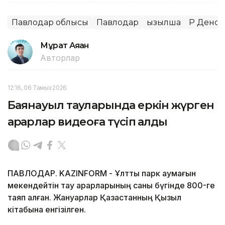
Павлодар облысы
Павлодар
Қызылша
ҚР Денса
Мұрат Аяған
Авторлар
12:16, 06 Тамыз 2026
Баянауыл тауларында еркін жүрген
арқарлар видеоға түсіп қалды
ПАВЛОДАР. KAZINFORM - Ұлттық парк аумағын
мекендейтін тау арқарларының саны бүгінде 800-ге
таяп қалған. Жануарлар Қазақстанның Қызыл
кітабына енгізілген.