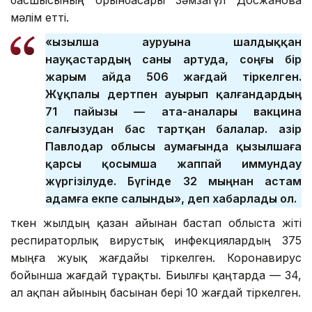
мәлім етті.
«Қызылша ауруына шалдыққан
науқастардың саны артуда, соңғы бір
жарым айда 506 жағдай тіркелген.
Жұқпалы дертпен ауырып қалғандардың
71 пайызы — ата-аналары вакцина
салғызудан бас тартқан балалар. Қазір
Павлодар облысы аумағында қызылшаға
қарсы қосымша жаппай иммундау
жүргізілуде. Бүгінде 32 мыңнан астам
адамға екпе салынды», деп хабарлады ол.
Өткен жылдың қазан айынан бастап облыста жіті
респираторлық вирустық инфекциялардың 375
мыңға жуық жағдайы тіркелген. Коронавирус
бойынша жағдай тұрақты. Биылғы қаңтарда — 34,
ал ақпан айының басынан бері 10 жағдай тіркелген.