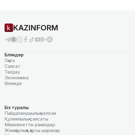
KAZINFORM
Бөлімдер
Оқиға
Саясат
Талдау
Экономика
Әлемде
Біз туралы
Пайдаланушылық келiciм
Құпиялылық саясаты
Мемлекеттік рәміздер
Жемқорлыққа қарсы шаралар