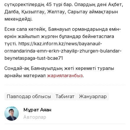
сүтқоректілердің 45 түрі бар. Олардың дені Ақбет,
Далба, Қызылтау, Желтау, Сарытау аймақтарын
мекендейді.
Еске сала кетейік, Баянауыл ормандарында емін-
еркін жайылып жүрген бұландар бейнетаспаға
түсті. https://kaz.inform.kz/news/bayanauil-
ormandarinda-emn-erkn-zhayilip-zhurgen-bulandar-
beynetaspaga-tust-bcae71
Сондай-ақ Баянауылдың жеті кереметі туралы
арнайы материал
жариялағанбыз
.
Павлодар облысы
Табиғат
Жануарлар
Мұрат Аяған
Авторлар