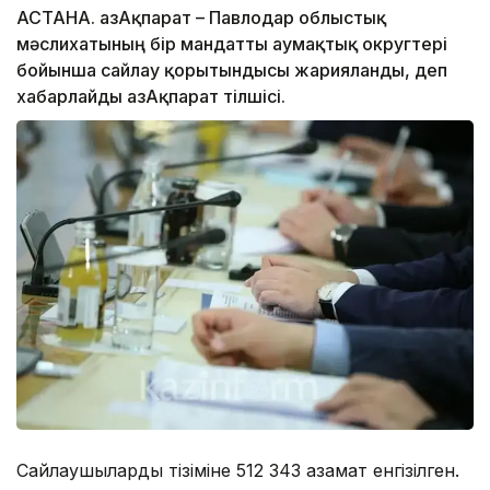
АСТАНА. ҚазАқпарат – Павлодар облыстық
мәслихатының бір мандатты аумақтық округтері
бойынша сайлау қорытындысы жарияланды, деп
хабарлайды ҚазАқпарат тілшісі.
Сайлаушылардың тізіміне 512 343 азамат енгізілген.