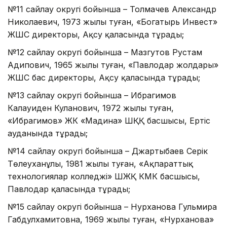
№11 сайлау округі бойынша – Толмачев Александр
Николаевич, 1973 жылы туған, «Богатырь Инвест»
ЖШС директоры, Ақсу қаласында тұрады;
№12 сайлау округі бойынша – Мазгутов Рустам
Адипович, 1965 жылы туған, «Павлодар жолдары»
ЖШС бас директоры, Ақсу қаласында тұрады;
№13 сайлау округі бойынша – Ибрагимов
Калауиден Куланович, 1972 жылы туған,
«Ибрагимов» ЖК «Мадина» ШҚҚ басшысы, Ертіс
ауданында тұрады;
№14 сайлау округі бойынша – Джартыбаев Серік
Төлеуханұлы, 1981 жылы туған, «Ақпараттық
технологиялар колледжі» ШЖҚ КМК басшысы,
Павлодар қаласында тұрады;
№15 сайлау округі бойынша – Нурханова Гульмира
Габдулхамитовна, 1969 жылы туған, «Нурханова»