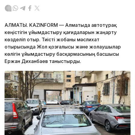
АЛМАТЫ. KAZINFORM — Алматыда автотұрақ
кеңістігін ұйымдастыру қағидаларын жаңарту
көзделіп отыр. Тиісті жобаны мәслихат
отырысында Жол қозғалысы және жолаушылар
көлігін ұйымдастыру басқармасының басшысы
Ержан Диханбаев таныстырды.