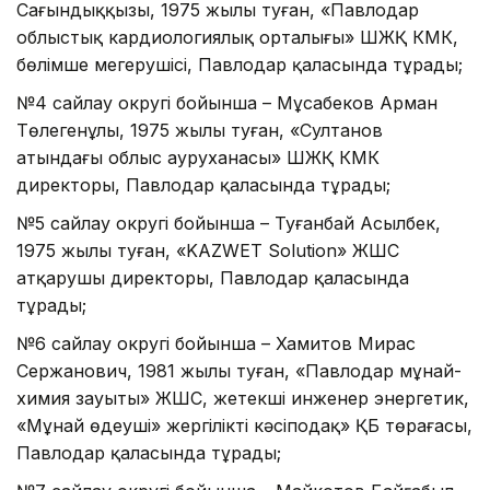
Сағындыққызы, 1975 жылы туған, «Павлодар
облыстық кардиологиялық орталығы» ШЖҚ КМК,
бөлімше меңгерушісі, Павлодар қаласында тұрады;
№4 сайлау округі бойынша – Мұсабеков Арман
Төлегенұлы, 1975 жылы туған, «Султанов
атындағы облыс ауруханасы» ШЖҚ КМК
директоры, Павлодар қаласында тұрады;
№5 сайлау округі бойынша – Туғанбай Асылбек,
1975 жылы туған, «KAZWET Solution» ЖШС
атқарушы директоры, Павлодар қаласында
тұрады;
№6 сайлау округі бойынша – Хамитов Мирас
Сержанович, 1981 жылы туған, «Павлодар мұнай-
химия зауыты» ЖШС, жетекші инженер энергетик,
«Мұнай өңдеуші» жергілікті кәсіподақ» ҚБ төрағасы,
Павлодар қаласында тұрады;