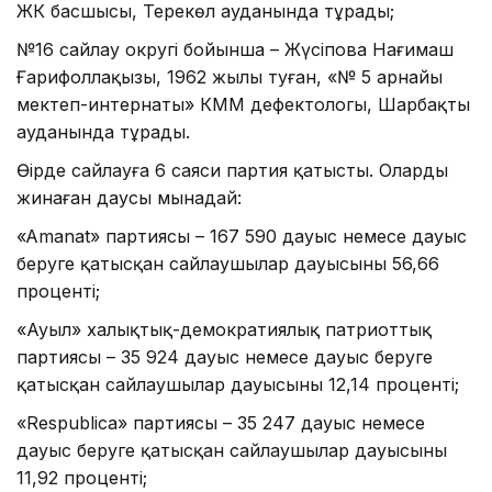
ЖК басшысы, Тереңкөл ауданында тұрады;
№16 сайлау округі бойынша – Жүсіпова Нағимаш
Ғарифоллақызы, 1962 жылы туған, «№ 5 арнайы
мектеп-интернаты» КММ дефектологы, Шарбақты
ауданында тұрады.
Өңірде сайлауға 6 саяси партия қатысты. Олардың
жинаған даусы мынадай:
«Amanat» партиясы – 167 590 дауыс немесе дауыс
беруге қатысқан сайлаушылар дауысының 56,66
проценті;
«Ауыл» халықтық-демократиялық патриоттық
партиясы – 35 924 дауыс немесе дауыс беруге
қатысқан сайлаушылар дауысының 12,14 проценті;
«Respublica» партиясы – 35 247 дауыс немесе
дауыс беруге қатысқан сайлаушылар дауысының
11,92 проценті;