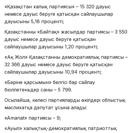
«Қазақстан халық партиясы» – 15 320 дауыс
немесе дауыс беруге қатысқан сайлаушылар
дауысының 5,18 проценті;
Қазақстанның «Байтақ» жасылдар партиясы – 3 550
дауыс немесе дауыс беруге қатысқан
сайлаушылар дауысының 1,20 проценті;
«Ақ Жол» Қазақстанның демократиялық партиясы –
32 366 дауыс немесе дауыс беруге қатысқан
сайлаушылар дауысының 10,94 проценті;
«Бәріне қарсымын» белгісі бар сайлау
бюллетеньдер саны – 5 799.
Осылайша, келесі партиялардың өкілдері облыстық
мәслихатқа депутат ұсына алады:
«Amanat» партиясы – 9;
«Ауыл» халықтық-демократиялық патриоттық