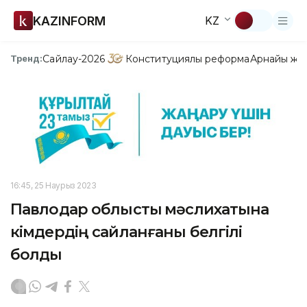
KAZINFORM
KZ
Сайлау-2026
Конституциялық реформа
Арнайы жо
Тренд:
16:45, 25 Наурыз 2023
Павлодар облыстық мәслихатына
кімдердің сайланғаны белгілі
болды