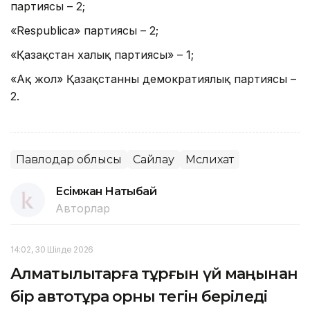
партиясы – 2;
«Respublica» партиясы – 2;
«Қазақстан халық партиясы» – 1;
«Ақ жол» Қазақстанның демократиялық партиясы –
2.
Павлодар облысы
Сайлау
Мәслихат
Есімжан Нақтыбай
Авторлар
14:02, 30 Шілде 2026
Алматылықтарға тұрғын үй маңынан
бір автотұрақ орны тегін беріледі