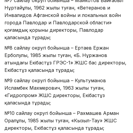
№7 сайлау округі бойынша – Майкотов Байғабыл
Нұртайұлы, 1962 жылы туған, «Ветеранов и
Инвалидов Афганской войны и локальных войн
города Павлодар и Павлодарской области»
қоғамдық қорының директоры, Павлодар
қаласында тұрады;
№8 сайлау округі бойынша – Ертаев Ержан
Ерболулы, 1985 жылы туған, «Б. Нұржанов
атындағы Екібастұз ГРЭС-1» ЖШС бас директоры,
Екібастұз қаласында тұрады;
№9 сайлау округі бойынша – Культуманов
Исламбек Махмерович, 1963 жылы туған,
«Гидропром» ЖШС директоры, Екібастұз
қаласында тұрады;
№10 сайлау округі бойынша – Рахмашев Арман
Оралұлы, 1985 жылы туған, «Кызыл-Тау» ЖШС
директоры, Екібастұз қаласында тұрады;