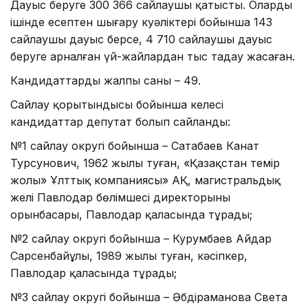
Дауыс беруге 300 366 сайлаушы қатысты. Олардың
ішінде есептен шығару куәліктері бойынша 143
сайлаушы дауыс берсе, 4 710 сайлаушы дауыс
беруге арналған үй-жайлардан тыс таңдау жасаған.
Кандидаттардың жалпы саны – 49.
Сайлау қорытындысы бойынша келесі
кандидаттар депутат болып сайланды:
№1 сайлау округі бойынша – Сатабаев Канат
Турсунович, 1962 жылы туған, «Қазақстан темір
жолы» Ұлттық компаниясы» АҚ, магистральдық
желі Павлодар бөлімшесі директорының
орынбасары, Павлодар қаласында тұрады;
№2 сайлау округі бойынша – Курумбаев Айдар
Сарсенбайұлы, 1989 жылы туған, кәсіпкер,
Павлодар қаласында тұрады;
№3 сайлау округі бойынша – Әбдіраманова Света