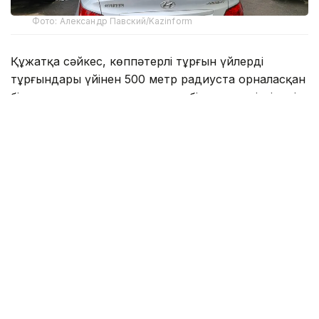
Фото: Александр Павский/Kazinform
Құжатқа сәйкес, көппәтерлі тұрғын үйлердің
тұрғындары үйінен 500 метр радиуста орналасқан
бір коммуналдық автотұрақта бір автокөлікті тегін
қоя алады. Бұл ретте нақты автотұрақ орны жеке
бекітілмейді.
Сонымен қатар құжатта автотұрақтарды
жабдықтау, олардың жұмыс тәртібі мен төлем
жасау тәсілдеріне қойылатын бірыңғай талаптар
белгіленген. Қағидалардың сақталуы мобильді және
стационарлық фото және бейнетіркеу кешендері
арқылы бақыланады.
— Жүргізушілерге қолайлы жағдай жасау
мақсатында қолданыстағы жеңілдік
мерзімдері де сақталады. Жолаушыларды