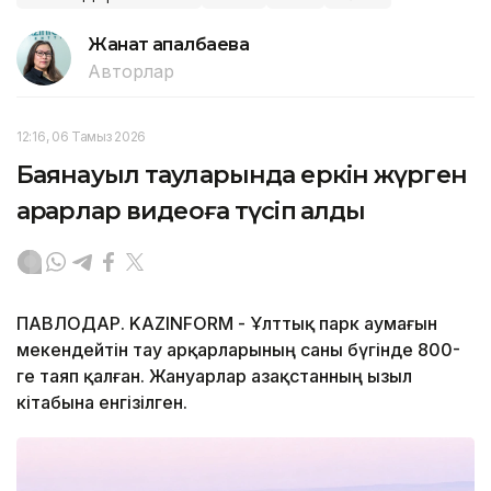
Жанат Қапалбаева
Авторлар
12:16, 06 Тамыз 2026
Баянауыл тауларында еркін жүрген
арқарлар видеоға түсіп қалды
ПАВЛОДАР. KAZINFORM - Ұлттық парк аумағын
мекендейтін тау арқарларының саны бүгінде 800-
ге таяп қалған. Жануарлар Қазақстанның Қызыл
кітабына енгізілген.