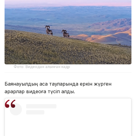
Фото: Видеодан алынған кадр
Баянауылдың асқақ тауларында еркін жүрген
арқарлар видеоға түсіп қалды.