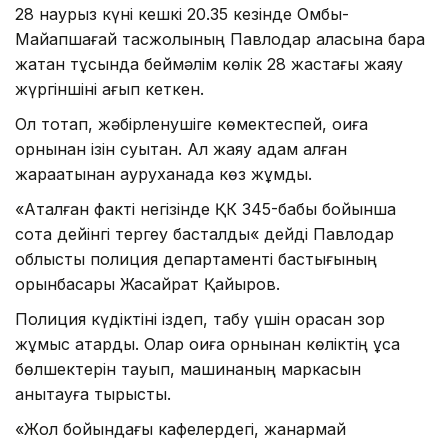
28 наурыз күні кешкі 20.35 кезінде Омбы-
Майқапшағай тасжолының Павлодар қаласына бара
жатқан тұсында беймәлім көлік 28 жастағы жаяу
жүргіншіні қағып кеткен.
Ол тоқтап, жәбірленушіге көмектеспей, оқиға
орнынан ізін суытқан. Ал жаяу адам алған
жарақатынан ауруханада көз жұмды.
«Аталған факті негізінде ҚК 345-бабы бойынша
сотқа дейінгі тергеу басталды« дейді Павлодар
облыстық полиция департаменті бастығының
орынбасары Жасқайрат Қайыров.
Полиция күдіктіні іздеп, табу үшін орасан зор
жұмыс атқарды. Олар оқиға орнынан көліктің ұсақ
бөлшектерін тауып, машинаның маркасын
анықтауға тырысты.
«Жол бойындағы кафелердегі, жанармай