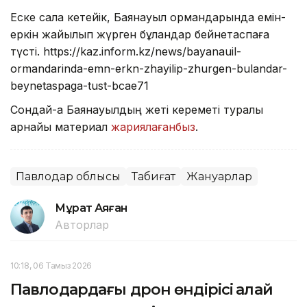
Еске сала кетейік, Баянауыл ормандарында емін-
еркін жайылып жүрген бұландар бейнетаспаға
түсті. https://kaz.inform.kz/news/bayanauil-
ormandarinda-emn-erkn-zhayilip-zhurgen-bulandar-
beynetaspaga-tust-bcae71
Сондай-ақ Баянауылдың жеті кереметі туралы
арнайы материал
жариялағанбыз
.
Павлодар облысы
Табиғат
Жануарлар
Мұрат Аяған
Авторлар
10:18, 06 Тамыз 2026
Павлодардағы дрон өндірісі қалай