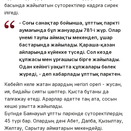
басында жайылатын сүтқоректілер кадрға сирек
ілігеді.
- Соңғы санақтар бойынша, ұлттық парктің
аумағында бұл жануардың 781-і жүр. Олар
үнемі таулы аймақты мекендеп, ұшар
бастарында жайылады. Қараша-қазан
айларында күйекке түседі. Сол кезде
құлжасы мен ұрғашысы бірге жайылады.
Одан кейінгі уақытта құлжалары бөлек
жүреді, - деп хабарлады ұлттық парктен.
Көбейіп келе жатқан арқардың негізгі қорегі - жусан,
қияқ, бидайық сияқты шөптер. Қыста бұтаны да
талғажау етеді. Арқарлар әдетте таң ата, сосын
кешкі уақытта жайылады.
Бүгінде Баянауыл ұлттық паркінде сүтқоректілердің
45 түрі бар. Олардың дені Ақбет, Далба, Қызылтау,
Желтау, Сарытау аймақтарын мекендейді.