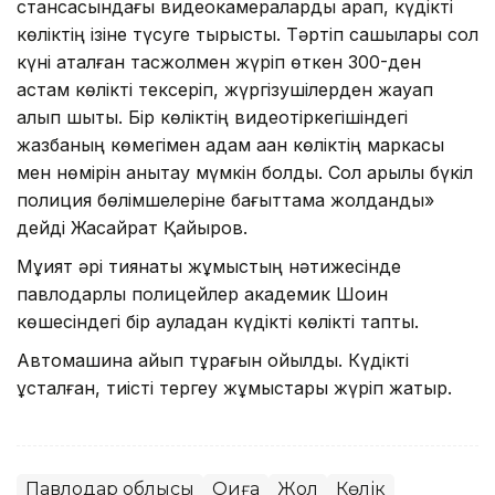
стансасындағы видеокамераларды қарап, күдікті
көліктің ізіне түсуге тырыстық. Тәртіп сақшылары сол
күні аталған тасжолмен жүріп өткен 300-ден
астам көлікті тексеріп, жүргізушілерден жауап
алып шықты. Бір көліктің видеотіркегішіндегі
жазбаның көмегімен адам қаққан көліктің маркасы
мен нөмірін анықтау мүмкін болды. Сол арқылы бүкіл
полиция бөлімшелеріне бағыттама жолданды»
дейді Жасқайрат Қайыров.
Мұқият әрі тиянақты жұмыстың нәтижесінде
павлодарлық полицейлер академик Шоқин
көшесіндегі бір ауладан күдікті көлікті тапты.
Автомашина айып тұрағын қойылды. Күдікті
ұсталған, тиісті тергеу жұмыстары жүріп жатыр.
Павлодар облысы
Оқиға
Жол
Көлік