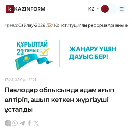
KAZINFORM
KZ
Сайлау-2026
Конституциялық реформа
Арнайы жо
Тренд:
17:23, 03 Сәуір 2021
Павлодар облысында адам қағып
өлтіріп, қашып кеткен жүргізуші
ұсталды