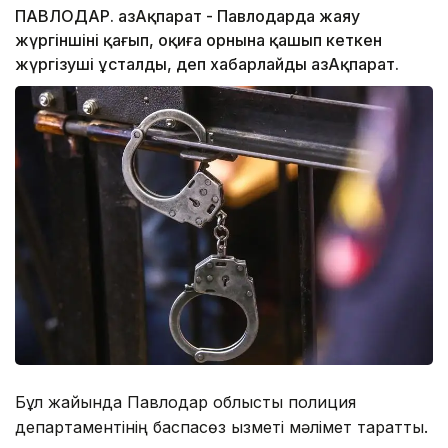
ПАВЛОДАР. ҚазАқпарат - Павлодарда жаяу
жүргіншіні қағып, оқиға орнына қашып кеткен
жүргізуші ұсталды, деп хабарлайды ҚазАқпарат.
Бұл жайында Павлодар облыстық полиция
департаментінің баспасөз қызметі мәлімет таратты.