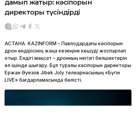
дамып жатыр: кәсіпорын
директоры түсіндірді
АСТАНА. KAZINFORM – Павлодардағы кәсіпорын
дрон өндірісінің жаңа кезеңіне көшуді жоспарлап
отыр. Ендігі мақсат – дронның негізгі бөлшектерін
ел ішінде шығару. Бұл туралы кәсіпорын директоры
Ержан Әуезов Jibek Joly телеарнасының «Бүгін
LIVE» бағдарламасында бөлісті.