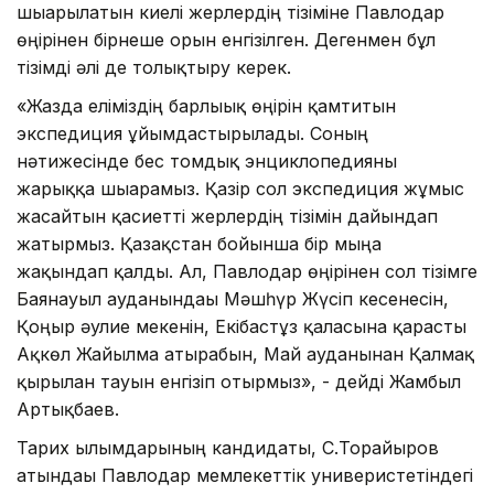
шығарылатын киелі жерлердің тізіміне Павлодар
өңірінен бірнеше орын енгізілген. Дегенмен бұл
тізімді әлі де толықтыру керек.
«Жазда еліміздің барлығық өңірін қамтитын
экспедиция ұйымдастырылады. Соның
нәтижесінде бес томдық энциклопедияны
жарыққа шығарамыз. Қазір сол экспедиция жұмыс
жасайтын қасиетті жерлердің тізімін дайындап
жатырмыз. Қазақстан бойынша бір мыңға
жақындап қалды. Ал, Павлодар өңірінен сол тізімге
Баянауыл ауданындағы Мәшһүр Жүсіп кесенесін,
Қоңыр әулие мекенін, Екібастұз қаласына қарасты
Ақкөл Жайылма атырабын, Май ауданынан Қалмақ
қырылған тауын енгізіп отырмыз», - дейді Жамбыл
Артықбаев.
Тарих ғылымдарының кандидаты, С.Торайғыров
атындағы Павлодар мемлекеттік универистетіндегі