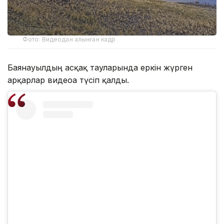
Фото: Видеодан алынған кадр
Баянауылдың асқақ тауларында еркін жүрген
арқарлар видеоға түсіп қалды.