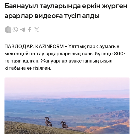
Баянауыл тауларында еркін жүрген
арқарлар видеоға түсіп қалды
ПАВЛОДАР. KAZINFORM - Ұлттық парк аумағын
мекендейтін тау арқарларының саны бүгінде 800-
ге таяп қалған. Жануарлар Қазақстанның Қызыл
кітабына енгізілген.