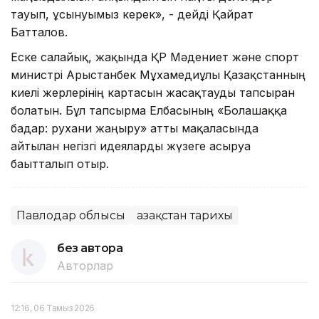
тауып, ұсынуымыз керек», - дейді Қайрат
Батталов.
Еске салайық, жақында ҚР Мәдениет және спорт
министрі Арыстанбек Мұхамедиұлы Қазақстанның
киелі жерлерінің картасын жасақтауды тапсырған
болатын. Бұл тапсырма Елбасының «Болашаққа
бағдар: рухани жаңғыру» атты мақаласында
айтылған негізгі идеяларды жүзеге асыруға
бағытталып отыр.
Павлодар облысы
Қазақстан тарихы
без автора
Авторлар
12:16, 06 Тамыз 2026