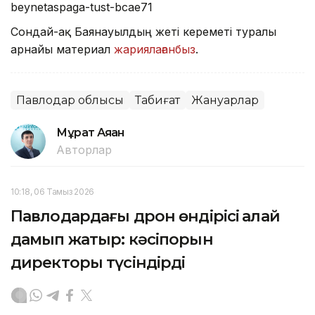
beynetaspaga-tust-bcae71
Сондай-ақ Баянауылдың жеті кереметі туралы
арнайы материал
жариялағанбыз
.
Павлодар облысы
Табиғат
Жануарлар
Мұрат Аяған
Авторлар
10:18, 06 Тамыз 2026
Павлодардағы дрон өндірісі қалай
дамып жатыр: кәсіпорын
директоры түсіндірді