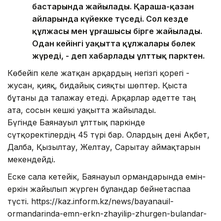
бастарында жайылады. Қараша-қазан
айларында күйекке түседі. Сол кезде
құлжасы мен ұрғашысы бірге жайылады.
Одан кейінгі уақытта құлжалары бөлек
жүреді, - деп хабарлады ұлттық парктен.
Көбейіп келе жатқан арқардың негізгі қорегі -
жусан, қияқ, бидайық сияқты шөптер. Қыста
бұтаны да талғажау етеді. Арқарлар әдетте таң
ата, сосын кешкі уақытта жайылады.
Бүгінде Баянауыл ұлттық паркінде
сүтқоректілердің 45 түрі бар. Олардың дені Ақбет,
Далба, Қызылтау, Желтау, Сарытау аймақтарын
мекендейді.
Еске сала кетейік, Баянауыл ормандарында емін-
еркін жайылып жүрген бұландар бейнетаспаға
түсті. https://kaz.inform.kz/news/bayanauil-
ormandarinda-emn-erkn-zhayilip-zhurgen-bulandar-