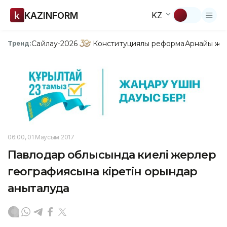
KAZINFORM
KZ
Сайлау-2026
Конституциялық реформа
Арнайы жо
Тренд:
06:00, 01 Маусым 2017
Павлодар облысында киелі жерлер
географиясына кіретін орындар
анықталуда