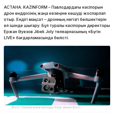
АСТАНА. KAZINFORM – Павлодардағы кәсіпорын
дрон өндірісінің жаңа кезеңіне көшуді жоспарлап
отыр. Ендігі мақсат – дронның негізгі бөлшектерін
ел ішінде шығару. Бұл туралы кәсіпорын директоры
Ержан Әуезов Jibek Joly телеарнасының «Бүгін
LIVE» бағдарламасында бөлісті.
Фото: Ғылым және жоғары білім министрлігі