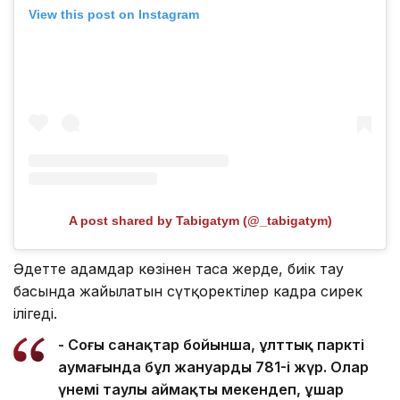
View this post on Instagram
A post shared by Tabigatym (@_tabigatym)
Әдетте адамдар көзінен таса жерде, биік тау
басында жайылатын сүтқоректілер кадрға сирек
ілігеді.
- Соңғы санақтар бойынша, ұлттық парктің
аумағында бұл жануардың 781-і жүр. Олар
үнемі таулы аймақты мекендеп, ұшар