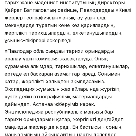
тарих және мәдениет институтының директоры
Қайрат Батталовтың сөзінше, Павлодардағы «Киелі
жерлер географиясын» анықтау үшін елді
мекендерде тұратын көне көз қариялардың,
жергілікті тарихшылардың, өлкетанушылардың
ұсыныс-пікірлері ескеріледі.
«Павлодар облысындағы тарихи орындарды
аралау үшін комиссия жасақталуда. Оның
құрамына ғалымдар, тарихшылар, өлкетанушылар,
ертеде ел басқарған азаматтар кіреді. Сонымен
қатар, жергілікті халықпен ақылдасамыз.
Экспедиция жұмысын жаз айларында жүргізіп,
күзге дейін этнографиялық материалдарды
дайындап, Астанаға жіберуіміз керек.
Энциклопедияға республикалық маңызы бар
тарихи орындармен қатар, жергілікті деңгейдегі
маңызды жерлер де кіреді. Ең бастысы - соның
маңыздылығын айқындайтын нақты дәлелдер