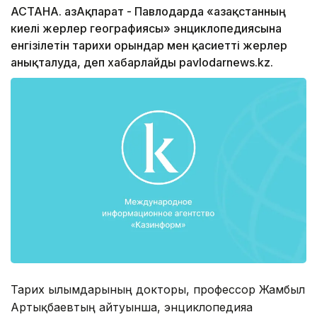
АСТАНА. ҚазАқпарат - Павлодарда «Қазақстанның
киелі жерлер географиясы» энциклопедиясына
енгізілетін тарихи орындар мен қасиетті жерлер
анықталуда, деп хабарлайды pavlodarnews.kz.
Тарих ғылымдарының докторы, профессор Жамбыл
Артықбаевтың айтуынша, энциклопедияға