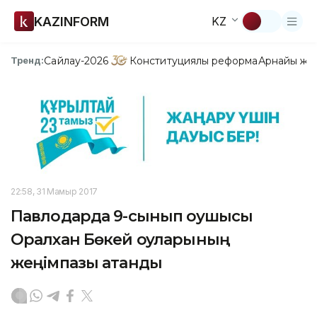
KAZINFORM
KZ
Сайлау-2026
Конституциялық реформа
Арнайы жо
Тренд:
22:58, 31 Мамыр 2017
Павлодарда 9-сынып оқушысы
Оралхан Бөкей оқуларының
жеңімпазы атанды