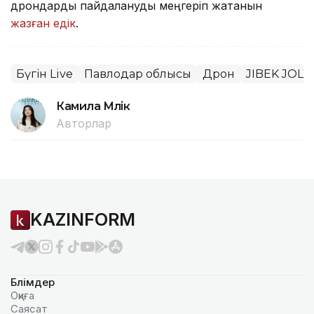
дрондарды пайдалануды меңгеріп жатқанын
жазған едік
.
Бүгін Live
Павлодар облысы
Дрон
JIBEK JOLY
Камила Мүлік
Авторлар
KAZINFORM
Бөлімдер
Оқиға
Саясат