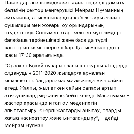
Павлодар қалалық мәдениет және тілдерді дамыту
бөлімінің сектор меңгерушісі Мейрам Нұғманның
айтуынша, қатысушылардың көбі жоғары сынып
оқушылары мен жоғары оқу орындарының
студенттері. Сонымен қатар, мектеп мұғалімдері,
балабақша тәрбиешілері және басқа да түрлі
кәсіпорын қызметкерлері бар. Қатысушылардың
жасы 17-30 аралығында.
"Оралхан Бөкей оқулары қалалық конкурсы «Тілдерді
қолданудың 2011-2020 жылдарға арналған
мемлекеттік бағдарламасы» аясында жыл сайын
өтеді. Жалпы, жыл өткен сайын сапасы артып,
қатысушылардың саны көбейіп келеді. Мақсатымыз -
жастар арасында кітап оқу мәдениетін
қалыптастыру, өнерлі жастарды анықтау, оларды
халыққа насихаттау және ынталандыру", - дейді
Мейрам Нұғман.