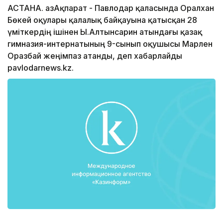
АСТАНА. ҚазАқпарат - Павлодар қаласында Оралхан
Бөкей оқулары қалалық байқауына қатысқан 28
үміткердің ішінен Ы.Алтынсарин атындағы қазақ
гимназия-интернатының 9-сынып оқушысы Марлен
Оразбай жеңімпаз атанды, деп хабарлайды
pavlodarnews.kz.