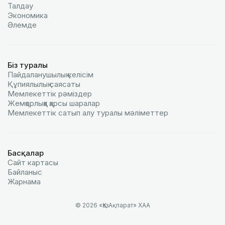
Талдау
Экономика
Әлемде
Біз туралы
Пайдаланушылық келiciм
Құпиялылық саясаты
Мемлекеттік рәміздер
Жемқорлыққа қарсы шаралар
Мемлекеттік сатып алу туралы мәлiметтер
Басқалар
Сайт картасы
Байланыс
Жарнама
© 2026 «ҚазАқпарат» ХАА