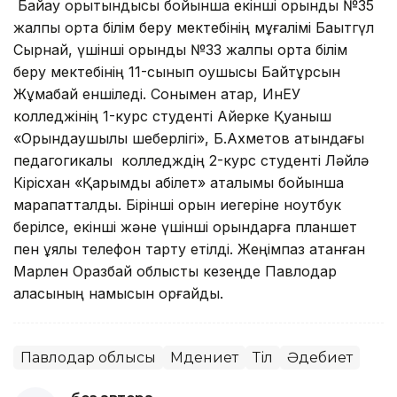
Байқау қорытындысы бойынша екінші орынды №35
жалпы орта білім беру мектебінің мұғалімі Бақытгүл
Сырнай, үшінші орынды №33 жалпы орта білім
беру мектебінің 11-сынып оқушысы Байтұрсын
Жұмабай еншіледі. Сонымен қатар, ИнЕУ
колледжінің 1-курс студенті Айерке Қуаныш
«Орындаушылық шеберлігі», Б.Ахметов атындағы
педагогикалық колледждің 2-курс студенті Ләйлә
Кірісхан «Қарымды қабілет» аталымы бойынша
марапатталды. Бірінші орын иегеріне ноутбук
берілсе, екінші және үшінші орындарға планшет
пен ұялы телефон тарту етілді. Жеңімпаз атанған
Марлен Оразбай облыстық кезеңде Павлодар
қаласының намысын қорғайды.
Павлодар облысы
Мәдениет
Тіл
Әдебиет