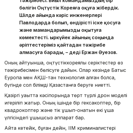
тәжірибесі. Биыл командамыздың бір
бөлігін Оңтүстік Кореяға оқуға жібердік.
Шілде айында кәріс инженерлері
Павлодарда болып, өндірісті іске қосуға
және мамандарымызды оқытуға
көмектесті. Қыркүйек айының соңында
әріптестеріміз қайтадан тәжірибе
алмасуға барады, – деді Ержан Әуезов.
Оның айтуынша, оңтүстіккореялық серіктестер өз
тәжірибесімен бөлісуге дайын. Олар кезінде Батыс
Еуропа мен АҚШ-тан технология алған болса,
бүгінде сол білімді Қазақстанға беруге ниетті.
Қазіргі уақытта кәсіпорында төрт түрлі дрон моделі
игеріліп жатыр. Оның ішінде бір гексакоптер, бір
квадрокоптер және тік ұшып-қонатын екі ұшақ
үлгісіндегі ұшқышсыз аппарат бар.
Айта кетейік, бұған дейін, ІІМ криминалистері