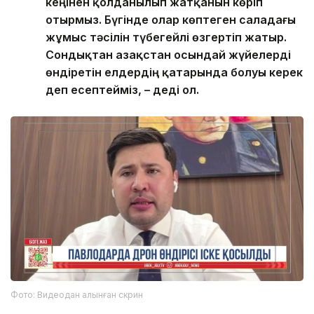
кеңінен қолданылып жатқанын көріп
отырмыз. Бүгінде олар көптеген саладағы
жұмыс тәсілін түбегейлі өзгертіп жатыр.
Сондықтан Қазақстан осындай жүйелерді
өндіретін елдердің қатарында болуы керек
деп есептейміз, – деді ол.
Фото: Видеодан алынған скрин