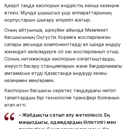
Қазіргі таңда кәсіпорын өндірістің екінші кезеңіне
өткен. Мұнда ұшқышсыз ұшу аппараттарының
корпустарын шығару игеріліп жатыр.
Оның айтуынша, қыркүйек айында Мемлекет
басшысының Оңтүстік Кореяға жоспарланған
сапары аясында компоненттерді ел ішінде өндіру
жөніндегі келісімдерге қол қою жоспарланып отыр.
Соның нәтижесінде кәсіпорын қозғалтқыштарды,
жерүсті басқару станцияларын және бағдарламалық
қамтамасыз етуді Қазақстанда өндіруді кезең-
кезеңімен меңгермек.
Кәсіпорын басшысы серіктес таңдаудағы негізгі
талаптардың бірі технология трансфері болғанын
атап өтті.
– Жабдықты сатып алу жеткіліксіз. Ең
маңыздысы, адамдардың біліктілігі мен