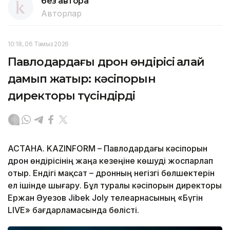
без автора
Авторлар
10:18, 06 Тамыз 2026
Павлодардағы дрон өндірісі қалай
дамып жатыр: кәсіпорын
директоры түсіндірді
АСТАНА. KAZINFORM – Павлодардағы кәсіпорын
дрон өндірісінің жаңа кезеңіне көшуді жоспарлап
отыр. Ендігі мақсат – дронның негізгі бөлшектерін
ел ішінде шығару. Бұл туралы кәсіпорын директоры
Ержан Әуезов Jibek Joly телеарнасының «Бүгін
LIVE» бағдарламасында бөлісті.