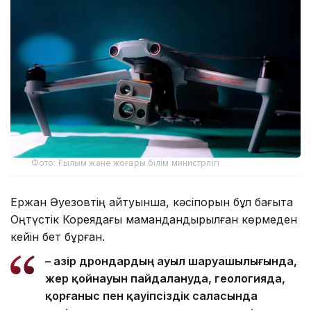
Фото: Ғылым және жоғары білім министрлігі
Ержан Әуезовтің айтуынша, кәсіпорын бұл бағытқа
Оңтүстік Кореядағы мамандандырылған көрмеден
кейін бет бұрған.
– Қазір дрондардың ауыл шаруашылығында,
жер қойнауын пайдалануда, геологияда,
қорғаныс пен қауіпсіздік саласында