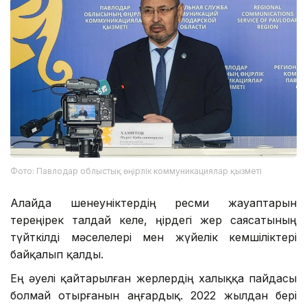
Фото: Павлодар облыстық өңірлік коммуникациялар қызметі
Алайда шенеуніктердің ресми жауаптарын
тереңірек талдай келе, өңірдегі жер саясатының
түйткілді мәселелері мен жүйелік кемшіліктері
байқалып қалды.
Ең әуелі қайтарылған жерлердің халыққа пайдасы
болмай отырғанын аңғардық. 2022 жылдан бері