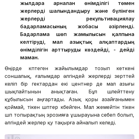
жылдарға арналған өнімділігі төмен
жерлерді шалғындандыру және бүлінген
жерлерді рекультивациялау
бағдарламасының жобасы әзірленді.
Бағдарлама шөп жамылғысын қалпына
келтіруді, мал азықтық алқаптардың
өнімділігін арттыруды көздейді, - дейді
маман.
Өңірде көптеген жайылымдар тозып кеткені
соншалық, ғалымдар әлгіндей жерлерді зерттей
келіп бір гектардан екі центнер де мал азығы
шықпайтынын анықтаған. Бұл шөлейттену
құбылысын аңғартады. Азық қоры азайғанымен
қоймай, тікен шөптер көбейген. Мал жемейтін тікен
шөп топырақтың эрозияға ұшырауына себеп болып,
әлгіндей жерлер қу тақырға айналып келеді.