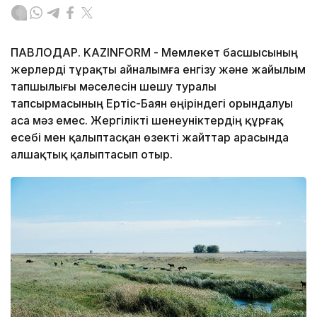
ПАВЛОДАР. KAZINFORM - Мемлекет басшысының
жерлерді тұрақты айналымға енгізу және жайылым
тапшылығы мәселесін шешу туралы
тапсырмасының Ертіс-Баян өңіріндегі орындалуы
аса мәз емес. Жергілікті шенеуніктердің құрғақ
есебі мен қалыптасқан өзекті жайттар арасында
алшақтық қалыптасып отыр.