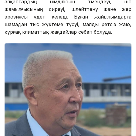
алқаптардың өнімділігінің төмендеуі, шөп
жамылғысының сиреуі, шөлейттену және жер
эрозиясы үдеп келеді. Бұған жайылымдарға
шамадан тыс жүктеме түсуі, малды ретсіз жаю,
құрғақ климаттық жағдайлар себеп болуда.