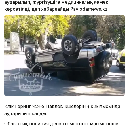
аударылып, жүргізушіге медициналық көмек
көрсетілді, деп хабарлайды Pavlodarnews.kz.
Көлік Геринг және Павлов көшелерінің қиылысында
аударылып қалды.
Облыстық полиция департаментінің мәліметінше,