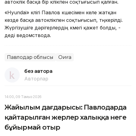
автокөлік басқа бір көлікпен соқтығысып қалған.
«Hyundai» көлігі Павлов көшесімен келе жатқан
кезде басқа автокөлікпен соқтығысып, төңкерілді.
Жүргізушіге дәрігерлердің көмегі қажет болды, -
деді ведомствода.
Павлодар облысы
Оқиға
без автора
Авторлар
14:00, 09 Тамыз 2026
Жайылым дағдарысы: Павлодарда
қайтарылған жерлер халыққа неге
бұйырмай отыр