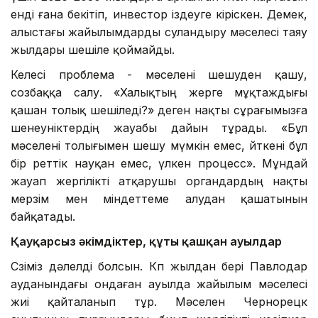
енді ғана бекітіп, инвестор іздеуге кіріскен. Демек,
алыстағы жайылымдарды суландыру мәселесі таяу
жылдары шешіле қоймайды.
Келесі проблема - мәселені шешуден қашу,
созбаққа салу. «Халықтың жерге мұқтаждығы
қашан толық шешіледі?» деген нақты сұрағымызға
шенеуніктердің жауабы дайын тұрады. «Бұл
мәселені толығымен шешу мүмкін емес, өйткені бұл
бір реттік науқан емес, үлкен процесс». Мұндай
жауап жергілікті атқарушы органдардың нақты
мерзім мен міндеттеме алудан қашатынын
байқатады.
Қауқарсыз әкімдіктер, құты қашқан ауылдар
Сөзіміз дәлелді болсын. Көп жылдан бері Павлодар
ауданындағы ондаған ауылда жайылым мәселесі
жиі қайталанып тұр. Мәселен Чернорецк