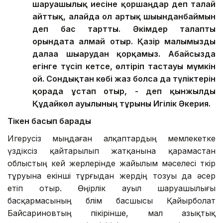
шаруашылық иесіне қоршаңдар деп талай
айттық, алайда ол артық шығынданбаймын
деп бас тартты. Әкімдер талапты
орындата алмай отыр. Қазір малымызды
далаға шығарудан қорқамыз. Абайсызда
егінге түсіп кетсе, өлтіріп тастауы мүмкін
ғой. Сондықтан көбі жаз болса да түліктерін
қорада ұстап отыр, - деп қынжылды
Құдайкөл ауылының тұрғыны Игілік Әкерия.
Тікен басып барады
Игерусіз мыңдаған алқаптардың мемлекетке
үздіксіз қайтарылып жатқанына қарамастан
облыстың кей жерлерінде жайылым мәселесі өткір
тұруына екінші тұрғыдан жердің тозуы да әсер
етіп отыр. Өңірлік ауыл шаруашылығы
басқармасының бөлім басшысы Қайырболат
Байсариновтың пікірінше, мал азықтық