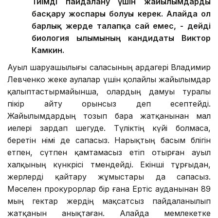
Тиімді пайдалану үшін жайылымдарды
басқару жоспары болуы керек. Алайда ол
барлық жерде талапқа сай емес, - дейді
биология ғылымының кандидаты Виктор
Камкин.
Ауыл шаруашылығы саласының ардагері Владимир
Левченко жеке аулалар үшін қолайлы жайылымдар
қалыптастырмайынша, олардың дамуы туралы
пікір айту орынсыз деп есептейді.
Жайылымдардың тозып бара жатқанынан мал
иелері зардап шегуде. Түліктің күйі болмаса,
беретін өнімі де сапасыз. Нарықтың басым бөлігін
етпен, сүтпен қамтамасыз етіп отырған ауыл
халқының күнкөрісі төмендейді. Екінші тұрғыдан,
жерлерді қайтару жұмыстары да сапасыз.
Мәселен прокурорлар бір ғана Ертіс ауданынан 89
мың гектар жердің мақсатсыз пайдаланылып
жатқанын анықтаған. Алайда мемлекетке