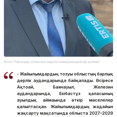
Фото: Павлодар облыстық өңірлік коммуникациялар қызметі
- Жайылымдардың тозуы облыстың барлық
дерлік аудандарында байқалады. Әсіресе
Ақтоғай, Баянауыл, Железин
аудандарында, Екібастұз қаласының
ауылдық аймағында өткір мәселелер
қалыптасқан. Жайылымдардың жағдайын
жақсарту мақсатында облыста 2027–2029