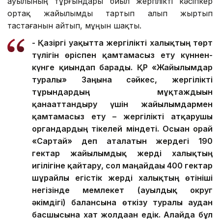
ауылының тұрғындары биыл жергілікті кәсіпкер
ортақ жайылымды тартып алып жыртып
тастағанын айтып, мұңын шақты.
- Қазіргі уақытта жергілікті халықтың төрт
түлігін өріспен қамтамасыз ету күннен-
күнге қиындап барады. ҚР «Жайылымдар
туралы» Заңына сәйкес, жергілікті
тұрғындардың мұқтаждығын
қанағаттандыру үшін жайылымдармен
қамтамасыз ету – жергілікті атқарушы
органдардың тікелей міндеті. Осыған орай
«Сартай» деп аталатын жердегі 190
гектар жайылымдық жерді халықтың
игілігіне қайтару, сол маңайдағы 400 гектар
шұрайлы егістік жерді халықтың өтініші
негізінде мемлекет (ауылдық округ
әкімдігі) балансына өткізу туралы аудан
басшысына хат жолдаған едік. Алайда бұл