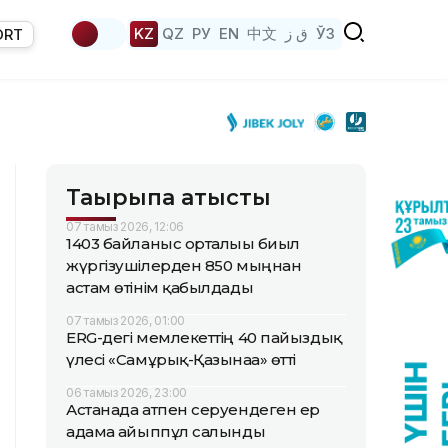
KZ
QZ
РУ
EN
中文
ق ز
ЎЗ
ORT
Тақырыпқа қатысты
07 тамыз 2026, 12:06
1403 байланыс орталығы биыл
жүргізушілерден 850 мыңнан
астам өтінім қабылдады
07 тамыз 2026, 01:00
ERG-дегі мемлекеттің 40 пайыздық
үлесі «Самұрық-Қазынаға» өтті
06 тамыз 2026, 23:00
Астанада атпен серуендеген ер
адамға айыппұл салынды