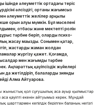
ың ішінде әлеуметтік ортадағы теріс
дісінің әлсіздігі, ортаның жағымсыз
 пен әлеуметтік желілер арқылы
екше орын алуы мүмкін. Бұл мәселені
лдымен, отбасы және мектептің ролін
ұрыс тәрбие беріп, олардың психо-
ық жасау маңызды. Сонымен қатар,
тіп, жастарды жаман жолдан
ламалар жүргізу қажет. Қоғамда,
 мысалдар мен жағымды тәрбие
ерек. Ақпараттық қауіпсіздік жүйелері
н да жетілдіріп, балаларды зиянды
дейді Алма Айтуарова.
ы жыныстық қол сұғушылық аса ауыр қылмыстар
аса қауіпті екенін айтуымыз керек. Мұндай
 шарттармен кепілдік берілген баланың негізгі