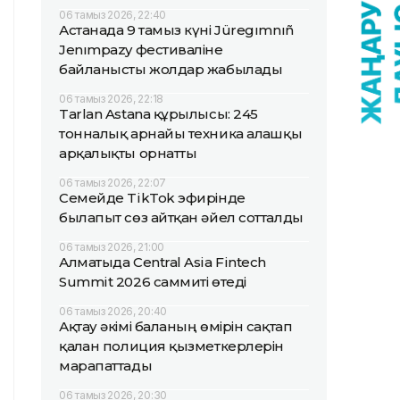
06 тамыз 2026, 22:40
Астанада 9 тамыз күні Jüregımnıñ
Jenımpazy фестиваліне
байланысты жолдар жабылады
06 тамыз 2026, 22:18
Tarlan Astana құрылысы: 245
тонналық арнайы техника алғашқы
арқалықты орнатты
06 тамыз 2026, 22:07
Семейде TikTok эфирінде
былапыт сөз айтқан әйел сотталды
06 тамыз 2026, 21:00
Алматыда Central Asia Fintech
Summit 2026 саммиті өтеді
06 тамыз 2026, 20:40
Ақтау әкімі баланың өмірін сақтап
қалған полиция қызметкерлерін
марапаттады
06 тамыз 2026, 20:30