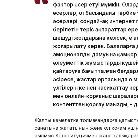
фактор әсер етуі мүмкін. Олард
әсерлер, отбасындағы тәрбие үр
әсерлері, сондай-ақ интернет
берілетін теріс ақпараттар ер
шешудің жолдарына келсек, ең а
жоғарылату керек. Балаларға д
эмоционалды дамуына қамқорл
әлеуметтік жұмыстарды күшей
қайтаруға бағытталған бағдар
әсіресе, жастар ортасында оң
үлгілерін кеңінен насихаттау к
мен онлайн-қорғаныс шаралары
контенттен қорғау маңызды, - 
Жалпы кәмелетке толмағандарға қатыст
санатына жататынын және ол қоғам үшін 
қылмыс Конституциямен және халықаралық