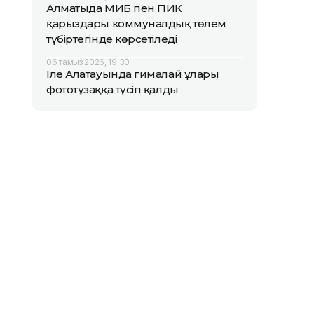
Алматыда МИБ пен ПИК
қарыздары коммуналдық төлем
түбіртегінде көрсетіледі
06 тамыз 2026, 19:30
Іле Алатауында гималай ұлары
фототұзаққа түсіп қалды