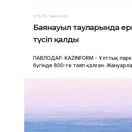
12:16, 06 Тамыз 2026
Баянауыл тауларында ерк
түсіп қалды
ПАВЛОДАР. KAZINFORM - Ұлттық парк 
бүгінде 800-ге таяп қалған. Жануарла