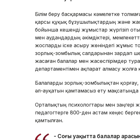
Білім беру басқармасы кәмелетке толм
қарсы құқық бұзушылықтардың және жас
бойынша кешенді жұмыстар жүргізіп отыр
мен аудандардың әкімдіктері, мемлекетті
жоспарды іске асыру жөніндегі жұмыс т
зорлық-зомбылық салдарынан зардап шек
жасаған балалар мен жасөспірімдер тур
департаментімен ақпарат алмасу жолға 
Балаларды зорлық-зомбылықтан қорғау, 
әл-ауқатын қамтамасыз ету мақсатында Ө
Орталықтың психологтары мен заңгері ж
педагогтерге 800-ден астам кеңес берг
қамтылған.
- Соңғы уақытта балалар арас