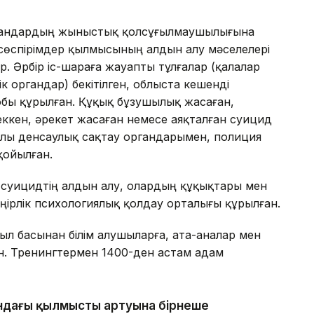
ағандардың жыныстық қолсұғылмаушылығына
өспірімдер қылмысының алдын алу мәселелері
. Әрбір іс-шараға жауапты тұлғалар (қалалар
к органдар) бекітілген, облыста кешенді
обы құрылған. Құқық бұзушылық жасаған,
кен, әрекет жасаған немесе аяқталған суицид
алы денсаулық сақтау органдарымен, полиция
қойылған.
суицидтің алдын алу, олардың құқықтары мен
ңірлік психологиялық қолдау орталығы құрылған.
ыл басынан білім алушыларға, ата-аналар мен
ен. Тренингтермен 1400-ден астам адам
ындағы қылмыстың артуына бірнеше