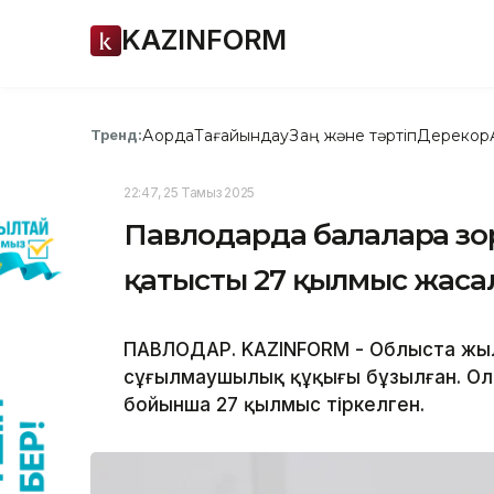
KAZINFORM
Ақорда
Тағайындау
Заң және тәртіп
Дерекқор
Тренд:
22:47, 25 Тамыз 2025
Павлодарда балаларға з
қатысты 27 қылмыс жасал
ПАВЛОДАР. KAZINFORM - Облыста жыл
сұғылмаушылық құқығы бұзылған. Ол
бойынша 27 қылмыс тіркелген.