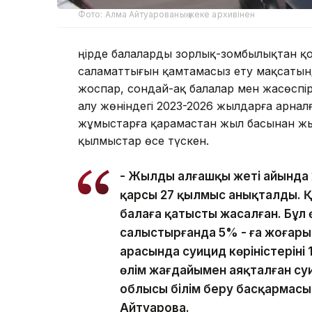
Фото: Алма Айтуарованың жеке архивінен
Өңірде балаларды зорлық-зомбылықтан қ
саламаттығын қамтамасыз ету мақсатын
жоспар, сондай-ақ балалар мен жасөспір
алу жөніндегі 2023-2026 жылдарға арнал
жұмыстарға қарамастан жыл басынан ж
қылмыстар өсе түскен.
- Жылдың алғашқы жеті айынд
қарсы 27 қылмыс анықталды. 
балаға қатысты жасалған. Бұл 
салыстырғанда 5% - ға жоғары
арасында суицид көріністерінің
өлім жағдайымен аяқталған су
облысы білім беру басқармас
Айтуарова.