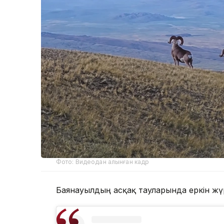
Фото: Видеодан алынған кадр
Баянауылдың асқақ тауларында еркін жүр