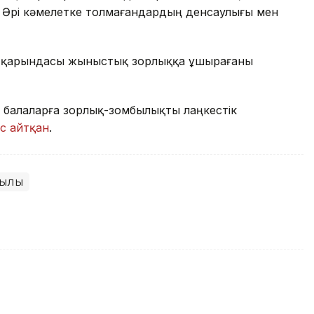
 Әрі кәмелетке толмағандардың денсаулығы мен
 қарындасы жыныстық зорлыққа ұшырағаны
 балаларға зорлық-зомбылықты лаңкестік
с айтқан
.
ылық