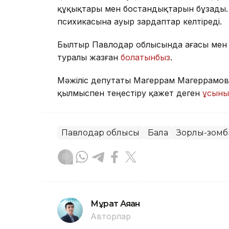
құқықтары мен бостандықтарын бұзады.
психикасына ауыр зардаптар келтіреді.
Былтыр Павлодар облысында ағасы мен
туралы жазған
болатынбыз
.
Мәжіліс депутаты Магеррам Магеррамов
қылмыспен теңестіру қажет деген
ұсыны
Павлодар облысы
Бала
Зорлық-зомб
Мұрат Аяған
Авторлар