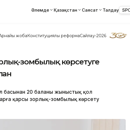
Әлемде
Қазақстан
Саясат
Талдау
SP
Арнайы жоба
Конституциялық реформа
Сайлау-2026
орлық-зомбылық көрсетуге
ған
 басынан 20 баланың жыныстық қол
арға қарсы зорлық-зомбылық көрсету