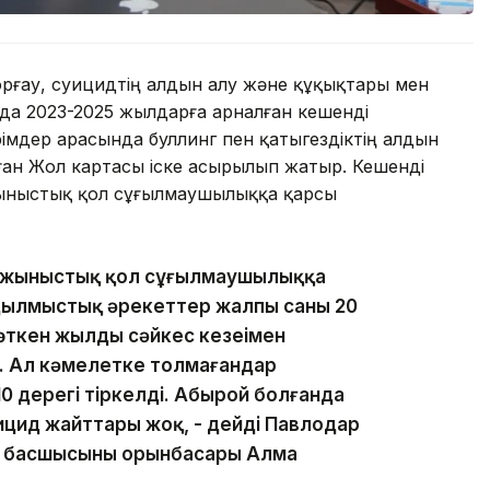
орғау, суицидтің алдын алу және құқықтары мен
да 2023-2025 жылдарға арналған кешенді
імдер арасында буллинг пен қатыгездіктің алдын
ған Жол картасы іске асырылып жатыр. Кешенді
ыныстық қол сұғылмаушылыққа қарсы
а жыныстық қол сұғылмаушылыққа
Қылмыстық әрекеттер жалпы саны 20
өткен жылдың сәйкес кезеңімен
. Ал кәмелетке толмағандар
 10 дерегі тіркелді. Абырой болғанда
ицид жайттары жоқ, - дейді Павлодар
ы басшысының орынбасары Алма