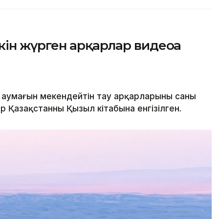
ін жүрген арқарлар видеоға
аумағын мекендейтін тау арқарларының саны
р Қазақстанның Қызыл кітабына енгізілген.