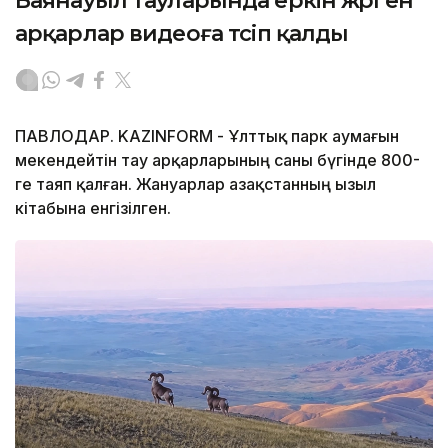
Баянауыл тауларында еркін жүрген
арқарлар видеоға түсіп қалды
ПАВЛОДАР. KAZINFORM - Ұлттық парк аумағын
мекендейтін тау арқарларының саны бүгінде 800-
ге таяп қалған. Жануарлар Қазақстанның Қызыл
кітабына енгізілген.