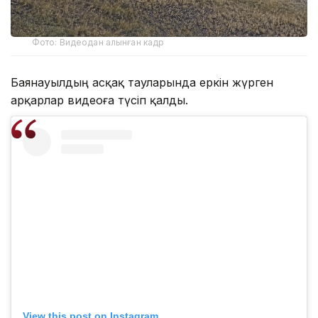
Фото: Видеодан алынған кадр
Баянауылдың асқақ тауларында еркін жүрген
арқарлар видеоға түсіп қалды.
View this post on Instagram