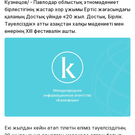
Кузнецов/ - Павлодар облыстық этномәдениет
бірлестігінің жастар хор ұжымы Ертіс жағасындағы
қаланың Достық үйінде «20 жыл. Достық. Бірлік.
Тәуелсіздік» атты Қазақстан халқы мәдениеті мен
өнерінің XIII фестивалін ашты.
Екі жылдан кейін атап өтілетін еліміз тәуелсіздігінің