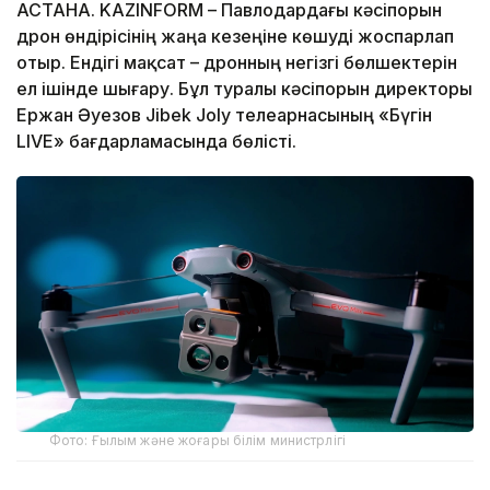
АСТАНА. KAZINFORM – Павлодардағы кәсіпорын
дрон өндірісінің жаңа кезеңіне көшуді жоспарлап
отыр. Ендігі мақсат – дронның негізгі бөлшектерін
ел ішінде шығару. Бұл туралы кәсіпорын директоры
Ержан Әуезов Jibek Joly телеарнасының «Бүгін
LIVE» бағдарламасында бөлісті.
Фото: Ғылым және жоғары білім министрлігі