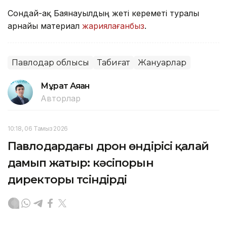
Сондай-ақ Баянауылдың жеті кереметі туралы
арнайы материал
жариялағанбыз
.
Павлодар облысы
Табиғат
Жануарлар
Мұрат Аяған
Авторлар
10:18, 06 Тамыз 2026
Павлодардағы дрон өндірісі қалай
дамып жатыр: кәсіпорын
директоры түсіндірді