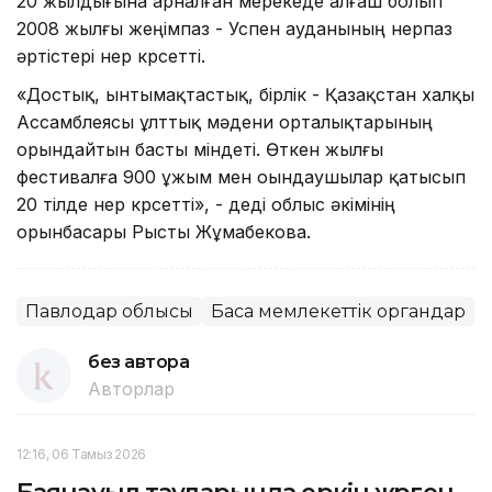
20 жылдығына арналған мерекеде алғаш болып
2008 жылғы жеңімпаз - Успен ауданының өнерпаз
әртістері өнер көрсетті.
«Достық, ынтымақтастық, бірлік - Қазақстан халқы
Ассамблеясы ұлттық мәдени орталықтарының
орындайтын басты міндеті. Өткен жылғы
фестивалға 900 ұжым мен оындаушылар қатысып
20 тілде өнер көрсетті», - деді облыс әкімінің
орынбасары Рысты Жұмабекова.
Павлодар облысы
Басқа мемлекеттік органдар
без автора
Авторлар
12:16, 06 Тамыз 2026