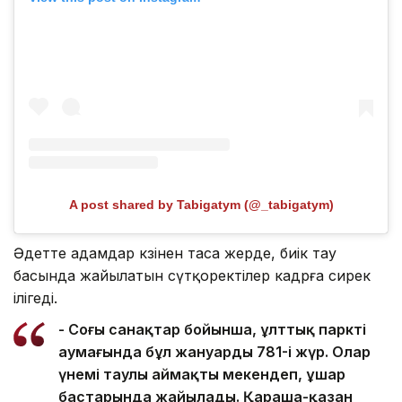
A post shared by Tabigatym (@_tabigatym)
Әдетте адамдар көзінен таса жерде, биік тау
басында жайылатын сүтқоректілер кадрға сирек
ілігеді.
- Соңғы санақтар бойынша, ұлттық парктің
аумағында бұл жануардың 781-і жүр. Олар
үнемі таулы аймақты мекендеп, ұшар
бастарында жайылады. Қараша-қазан