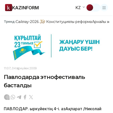
KAZINFORM
KZ
Сайлау-2026
Конституциялық реформа
Арнайы жо
Тренд:
11:07, 04 Қыркүйек 2009
Павлодарда этнофестиваль
басталды
ПАВЛОДАР. Қыркүйектің 4-і. ҚазАқпарат /Николай