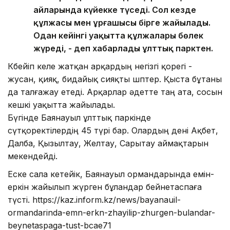
айларында күйекке түседі. Сол кезде
құлжасы мен ұрғашысы бірге жайылады.
Одан кейінгі уақытта құлжалары бөлек
жүреді, - деп хабарлады ұлттық парктен.
Көбейіп келе жатқан арқардың негізгі қорегі -
жусан, қияқ, бидайық сияқты шөптер. Қыста бұтаны
да талғажау етеді. Арқарлар әдетте таң ата, сосын
кешкі уақытта жайылады.
Бүгінде Баянауыл ұлттық паркінде
сүтқоректілердің 45 түрі бар. Олардың дені Ақбет,
Далба, Қызылтау, Желтау, Сарытау аймақтарын
мекендейді.
Еске сала кетейік, Баянауыл ормандарында емін-
еркін жайылып жүрген бұландар бейнетаспаға
түсті. https://kaz.inform.kz/news/bayanauil-
ormandarinda-emn-erkn-zhayilip-zhurgen-bulandar-
beynetaspaga-tust-bcae71