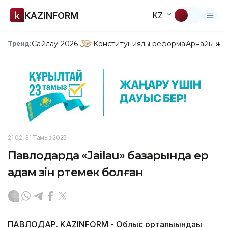
KAZINFORM
KZ
Сайлау-2026
Конституциялық реформа
Арнайы жо
Тренд:
21:02, 31 Тамыз 2025
Павлодарда «Jailau» базарында ер
адам өзін өртемек болған
ПАВЛОДАР. KAZINFORM - Облыс орталығындағы