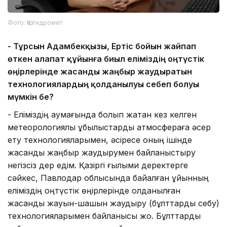
Фото: Қазгидромет
-
Тұрсын Адамбекқызы, Ертіс бойын жайпап
өткен алапат құйынға биыл еліміздің
о
ңтүстік
өңірлерінде жасанды жаңбыр жаудыратын
технологиялардың қолданылуы себеп болуы
мүмкін бе?
- Еліміздің аумағында болып жатқан кез келген
метеорологиялық құбылыстарды атмосфераға әсер
ету технологияларымен, әсіресе оның ішінде
жасанды жаңбыр жаудырумен байланыстыру
негізсіз дер едім. Қазіргі ғылыми деректерге
сәйкес, Павлодар облысында байқалған құйынның
еліміздің оңтүстік өңірлерінде қолданылған
жасанды жауын-шашын жаудыру (бұлттарды себу)
технологияларымен байланысы жоқ. Бұлттарды