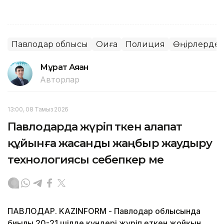
Павлодар облысы
Оқиға
Полиция
Өңірлердег
Мұрат Аяған
Авторлар
13:00, 08 Тамыз 2026
Павлодарда жүріп өткен алапат
құйынға жасанды жаңбыр жаудыру
технологиясы себепкер ме
ПАВЛОДАР. KAZINFORM - Павлодар облысында
биылғы 20-21 шілде күндері жүріп өткен жойқын