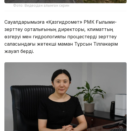
Фото: Видеодан алынған скрин
Сауалдарымызға «Қазгидромет» РМК Ғылыми-
зерттеу орталығының директоры, климаттың
өзгеруі мен гидрологиялық процестерді зерттеу
саласындағы жетекші маман Тұрсын Тілләкәрім
жауап берді.