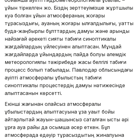
бойынша қауіпті гидрометеорологиялық құбылыс –
құйын тіркелген жоқ. Біздің зерттеуімізше жұртшылық
куә болған құйын атмосфераның жоғары
тұрақсыздығы, ауаның жоғары ылғалдылығы, қуатты
будақ-жаңбырлы бұлттардың дамуы және қарқынды
найзағай әрекеті сияқты табиғи синоптикалық
жағдайлардың үйлесуінен қалыптасқан. Мұндай
жағдайларда құйындардың пайда болуы әлемдік
метеорологиялық тәжірибеде жақсы белгілі табиғи
процесс болып табылады. Павлодар облысындағы
қауіпті атмосфералық құбылыстың табиғи
синоптикалық процестердің дамуы нәтижесінде
қалыптасқанын көрсетті.
Екінші жағынан қолайсыз атмосфералық
құбылыстардың қалыптасуына ұзақ уақыт бойы
айтарлықтай жауын-шашынсыз сақталған ыстық әрі
құрғақ ауа райы да қосымша әсер еткен. Бұл
атмосферада едәуір тұрақсыздықтың жиналуына