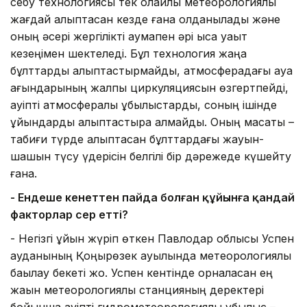
себу технологиясы тек қолайлы метеорологиялық
жағдай қалыптасқан кезде ғана қолданылады және
оның әсері жергілікті аумақпен әрі қысқа уақыт
кезеңімен шектеледі. Бұл технология жаңа
бұлттарды қалыптастырмайды, атмосферадағы ауа
ағындарының жалпы циркуляциясын өзгертпейді,
қауіпті атмосфералық құбылыстарды, соның ішінде
құйындарды қалыптастыра алмайды. Оның мақсаты –
табиғи түрде қалыптасқан бұлттардағы жауын-
шашын түсу үдерісін белгілі бір дәрежеде күшейту
ғана.
- Ендеше кенеттен пайда болған құйынға қандай
факторлар әсер етті?
- Негізгі құйын жүріп өткен Павлодар облысы Успен
ауданының Қоңырөзек ауылында метеорологиялық
бақылау бекеті жоқ. Успен кентінде орналасқан ең
жақын метеорологиялық станцияның деректері