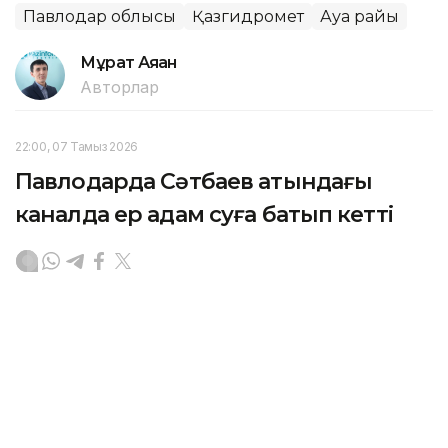
Павлодар облысы
Қазгидромет
Ауа райы
Мұрат Аяған
Авторлар
22:00, 07 Тамыз 2026
Павлодарда Сәтбаев атындағы
каналда ер адам суға батып кетті
ПАВЛОДАР. KAZINFORM - Өңірлік төтенше
жағдайлар департаментінің ақпарынша, 1987 жылғы
ер адам шомылуға тыйым салынған жерде суға
түскен.