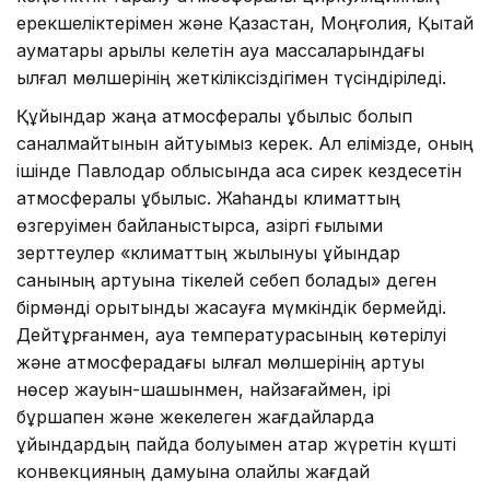
ерекшеліктерімен және Қазақстан, Моңғолия, Қытай
аумақтары арқылы келетін ауа массаларындағы
ылғал мөлшерінің жеткіліксіздігімен түсіндіріледі.
Құйындар жаңа атмосфералық құбылыс болып
саналмайтынын айтуымыз керек. Ал елімізде, оның
ішінде Павлодар облысында аса сирек кездесетін
атмосфералық құбылыс. Жаһандық климаттың
өзгеруімен байланыстырсақ, қазіргі ғылыми
зерттеулер «климаттың жылынуы құйындар
санының артуына тікелей себеп болады» деген
бірмәнді қорытынды жасауға мүмкіндік бермейді.
Дейтұрғанмен, ауа температурасының көтерілуі
және атмосферадағы ылғал мөлшерінің артуы
нөсер жауын-шашынмен, найзағаймен, ірі
бұршақпен және жекелеген жағдайларда
құйындардың пайда болуымен қатар жүретін күшті
конвекцияның дамуына қолайлы жағдай