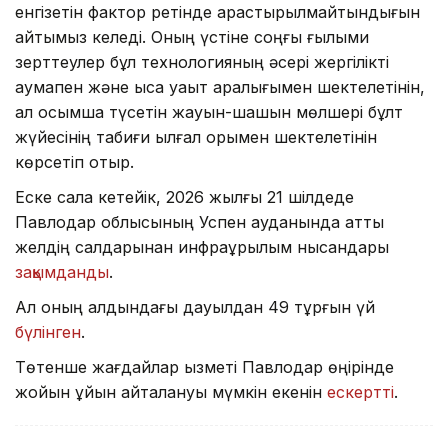
енгізетін фактор ретінде қарастырылмайтындығын
айтқымыз келеді. Оның үстіне соңғы ғылыми
зерттеулер бұл технологияның әсері жергілікті
аумақпен және қысқа уақыт аралығымен шектелетінін,
ал қосымша түсетін жауын-шашын мөлшері бұлт
жүйесінің табиғи ылғал қорымен шектелетінін
көрсетіп отыр.
Еске сала кетейік, 2026 жылғы 21 шілдеде
Павлодар облысының Успен ауданында қатты
желдің салдарынан инфрақұрылым нысандары
зақымданды
.
Ал оның алдындағы дауылдан 49 тұрғын үй
бүлінген
.
Төтенше жағдайлар қызметі Павлодар өңірінде
жойқын құйын қайталануы мүмкін екенін
ескертті
.