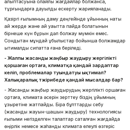
қалыптасуына қолайлы жағдайлар болжанса,
тұрғындарға дауылды ескерту жарияланады.
Қазіргі ғылымның даму деңгейінде құйынның нақты
қай жерде және қай уақытта пайда болатынын
бірнеше күн бұрын дәл болжау мүмкін емес.
Сондықтан мұндай құбылыстар бойынша болжамдар
ықтималдық сипатта ғана беріледі.
- Жалпы жасанды жаңбыр жаудыру жергілікті
қоршаған ортаға, климатқа қандай зардаптар
әкеліп, проблемалар туындатуы ықтимал?
Халықаралық тәжірибеде қандай мысалдар бар?
- Жасанды жаңбыр жаудырудың жергілікті қоршаған
ортаға, климатқа әсерін зерттеу біздің ұйымның
құзыретіне жатпайды. Бірақ бұлттарды себу
(жасанды жауын-шашын жаудыру) технологиясы
ғылыми негізделген талаптар сақталған жағдайда
өңірлік немесе жаһандық климатқа елеулі өзгеріс