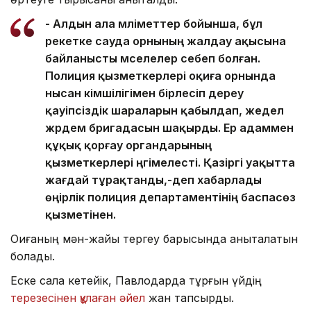
- Алдын ала мәліметтер бойынша, бұл
әрекетке сауда орнының жалдау ақысына
байланысты мәселелер себеп болған.
Полиция қызметкерлері оқиға орнында
нысан әкімшілігімен бірлесіп дереу
қауіпсіздік шараларын қабылдап, жедел
жәрдем бригадасын шақырды. Ер адаммен
құқық қорғау органдарының
қызметкерлері әңгімелесті. Қазіргі уақытта
жағдай тұрақтанды,-деп хабарлады
өңірлік полиция департаментінің баспасөз
қызметінен.
Оқиғаның мән-жайы тергеу барысында анықталатын
болады.
Еске сала кетейік, Павлодарда тұрғын үйдің
терезесінен құлаған әйел
жан тапсырды.