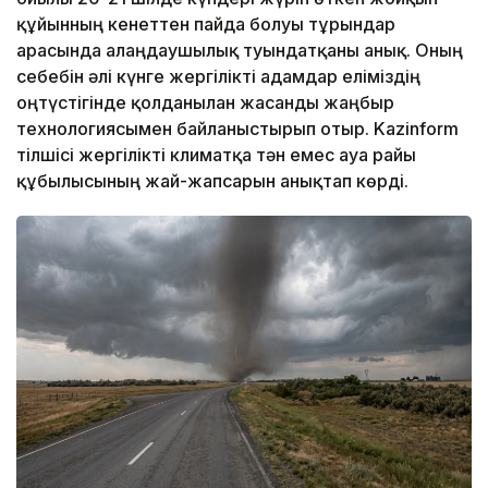
құйынның кенеттен пайда болуы тұрғындар
арасында алаңдаушылық туындатқаны анық. Оның
себебін әлі күнге жергілікті адамдар еліміздің
оңтүстігінде қолданылған жасанды жаңбыр
технологиясымен байланыстырып отыр. Kazinform
тілшісі жергілікті климатқа тән емес ауа райы
құбылысының жай-жапсарын анықтап көрді.