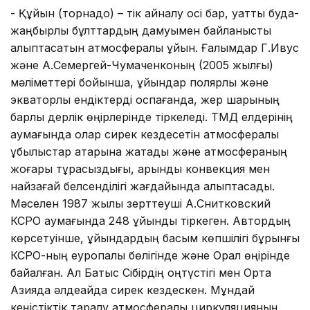
- Құйын (торнадо) – тік айналу осі бар, қуатты будақ-
жаңбырлы бұлттардың дамуымен байланысты
қалыптасатын атмосфералық құйын. Ғалымдар Г.Ивус
және А.Семергей-Чумаченконың (2005 жылғы)
мәліметтері бойынша, құйындар полярлық және
экваторлық ендіктерді қоспағанда, жер шарының
барлық дерлік өңірлерінде тіркеледі. ТМД елдерінің
аумағында олар сирек кездесетін атмосфералық
құбылыстар қатарына жатады және атмосфераның
жоғары тұрақсыздығы, қарқынды конвекция мен
найзағай белсенділігі жағдайында қалыптасады.
Мәселен 1987 жылы зерттеуші А.Снитковский
КСРО аумағында 248 құйынды тіркеген. Автордың
көрсетуінше, құйындардың басым көпшілігі бұрынғы
КСРО-ның еуропалық бөлігінде және Орал өңірінде
байқалған. Ал Батыс Сібірдің оңтүстігі мен Орта
Азияда әлдеқайда сирек кездескен. Мұндай
кеңістіктік таралу атмосфералық циркуляцияның