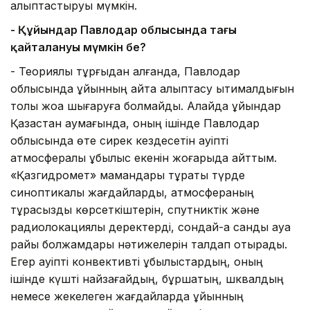
қалыптастыруы мүмкін.
- Құйындар Павлодар облысында тағы
қайталануы мүмкін бе?
- Теориялық тұрғыдан алғанда, Павлодар
облысында құйынның қайта қалыптасу ықтималдығын
толық жоққа шығаруға болмайды. Алайда құйындар
Қазақстан аумағында, оның ішінде Павлодар
облысында өте сирек кездесетін қауіпті
атмосфералық құбылыс екенін жоғарыда айттым.
«Қазгидромет» мамандары тұрақты түрде
синоптикалық жағдайларды, атмосфераның
тұрақсыздық көрсеткіштерін, спутниктік және
радиолокациялық деректерді, сондай-ақ сандық ауа
райы болжамдары нәтижелерін талдап отырады.
Егер қауіпті конвективті құбылыстардың, оның
ішінде күшті найзағайдың, бұршақтың, шквалдың
немесе жекелеген жағдайларда құйынның