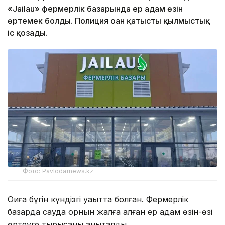
«Jailau» фермерлік базарында ер адам өзін
өртемек болды. Полиция оған қатысты қылмыстық
іс қозғады.
Фото: Pavlodarnews.kz
Оқиға бүгін күндізгі уақытта болған. Фермерлік
базарда сауда орнын жалға алған ер адам өзін-өзі
өртеуге тырысқаны анықталды.