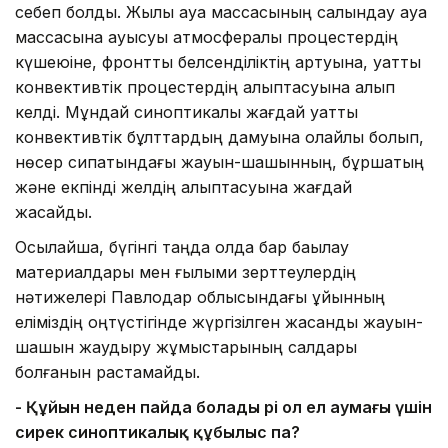
себеп болды. Жылы ауа массасының салқындау ауа
массасына ауысуы атмосфералық процестердің
күшеюіне, фронттық белсенділіктің артуына, қуатты
конвективтік процестердің қалыптасуына алып
келді. Мұндай синоптикалық жағдай қуатты
конвективтік бұлттардың дамуына қолайлы болып,
нөсер сипатындағы жауын-шашынның, бұршақтың
және екпінді желдің қалыптасуына жағдай
жасайды.
Осылайша, бүгінгі таңда қолда бар бақылау
материалдары мен ғылыми зерттеулердің
нәтижелері Павлодар облысындағы құйынның
еліміздің оңтүстігінде жүргізілген жасанды жауын-
шашын жаудыру жұмыстарының салдары
болғанын растамайды.
-
Қ
ұйын неден пайда болады әрі ол ел аумағы
үшін
сирек
синоптикалық құбылыс па?