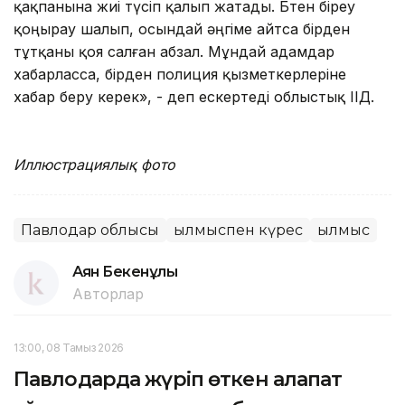
қақпанына жиі түсіп қалып жатады. Бөтен біреу
қоңырау шалып, осындай әңгіме айтса бірден
тұтқаны қоя салған абзал. Мұндай адамдар
хабарласса, бірден полиция қызметкерлеріне
хабар беру керек», - деп ескертеді облыстық ІІД.
Иллюстрациялық фото
Павлодар облысы
Қылмыспен күрес
Қылмыс
Аян Бекенұлы
Авторлар
13:00, 08 Тамыз 2026
Павлодарда жүріп өткен алапат