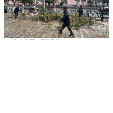
Фото: Өскемен қаласы әкімдігі
Сауалдарымызға «Қазгидромет» РМК Ғылыми-
зерттеу орталығының директоры, климаттың
өзгеруі мен гидрологиялық процестерді зерттеу
саласындағы жетекші маман Тұрсын Тілләкәрім
жауап берді.
-
Тұрсын Адамбекқызы, Ертіс бойын жайпап өткен
алапат құйынға биыл еліміздің
о
ңтүстік
өңірлерінде жасанды жаңбыр жаудыратын
технологиялардың қолданылуы себеп болуы