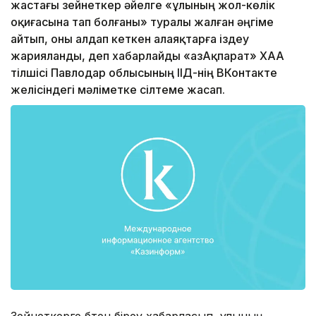
жастағы зейнеткер әйелге «ұлының жол-көлік
оқиғасына тап болғаны» туралы жалған әңгіме
айтып, оны алдап кеткен алаяқтарға іздеу
жарияланды, деп хабарлайды «ҚазАқпарат» ХАА
тілшісі Павлодар облысының ІІД-нің ВКонтакте
желісіндегі мәліметке сілтеме жасап.
Зейнеткерге бөтен біреу хабарласып, ұлының