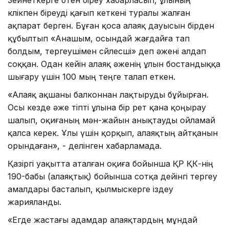
көлікпен біреуді қағып кеткені туралы жалған
ақпарат берген. Бұған қоса алаяқ дауысын бірден
құбылтып «Анашым, осындай жағдайға тап
болдым, тергеушімен сөйлесші» деп әжені алдап
соққан. Одан кейін алаяқ әженің ұлын бостандыққа
шығару үшін 100 мың теңге талап еткен.
«Алаяқ ақшаны балконнан лақтыруды бұйырған.
Осы кезде әже тіпті ұлына бір рет қана қоңырау
шалып, оқиғаның мән-жайын анықтауды ойламай
қалса керек. Ұлы үшін қорқып, алаяқтың айтқанын
орындаған», - делінген хабарламада.
Қазіргі уақытта аталған оқиға бойынша ҚР ҚК-нің
190-бабы (алаяқтық) бойынша сотқа дейінгі тергеу
амалдары басталып, қылмыскерге іздеу
жарияланды.
«Егде жастағы адамдар алаяқтардың мұндай