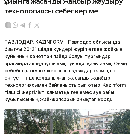
құйынға жасанды жаңбыр жаудыру
технологиясы себепкер ме
ПАВЛОДАР. KAZINFORM - Павлодар облысында
биылғы 20-21 шілде күндері жүріп өткен жойқын
құйынның кенеттен пайда болуы тұрғындар
арасында алаңдаушылық туындатқаны анық. Оның
себебін әлі күнге жергілікті адамдар еліміздің
оңтүстігінде қолданылған жасанды жаңбыр
технологиясымен байланыстырып отыр. Kazinform
тілшісі жергілікті климатқа тән емес ауа райы
құбылысының жай-жапсарын анықтап көрді.