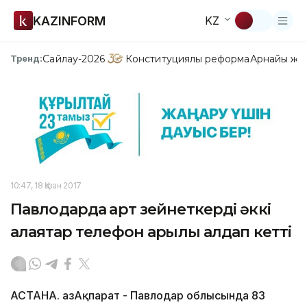
KAZINFORM
KZ
Сайлау-2026
Конституциялық реформа
Арнайы жо
Тренд:
10:47, 18 Қазан 2017
Павлодарда қарт зейнеткерді әккі
алаяқтар телефон арқылы алдап кетті
АСТАНА. ҚазАқпарат - Павлодар облысында 83