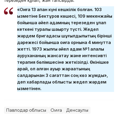
терезеден құлап, жан тапсырды.
«Оқиға 13 ақпан күні кешкілік болған. 103
қызметіне Бектұров көшесі, 109 мекенжайы
бойынша әйел адамның терезеден құлап
кеткені туралы шақырту түсті. Жедел
жәрдем бригадасы шұғылдылықтың бірінші
дәрежесі бойынша оқиға орнына 4 минутта
жетті. 1973 жылғы әйел адам №1 қалалық
аурухананың жансақтау және интенсивті
терапия бөлімшесіне жеткізілді. Өкінішке
қарай, ол алған ауыр жарақатының
салдарынан 3 сағаттан соң көз жұмды»,
деп хабарлады облыстық жедел жәрдем
қызметінен.
Павлодар облысы
Оқиға
Денсаулық