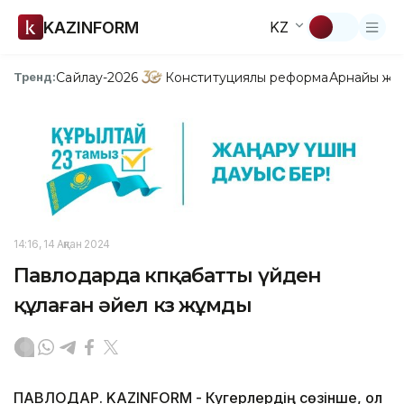
KAZINFORM
KZ
Сайлау-2026
Конституциялық реформа
Арнайы жо
Тренд:
14:16, 14 Ақпан 2024
Павлодарда көпқабатты үйден
құлаған әйел көз жұмды
ПАВЛОДАР. KAZINFORM - Куәгерлердің сөзінше, ол