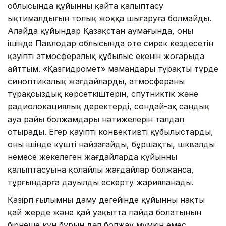
облысында құйынның қайта қалыптасу
ықтималдығын толық жоққа шығаруға болмайды.
Алайда құйындар Қазақстан аумағында, оның
ішінде Павлодар облысында өте сирек кездесетін
қауіпті атмосфералық құбылыс екенін жоғарыда
айттым. «Қазгидромет» мамандары тұрақты түрде
синоптикалық жағдайларды, атмосфераның
тұрақсыздық көрсеткіштерін, спутниктік және
радиолокациялық деректерді, сондай-ақ сандық
ауа райы болжамдары нәтижелерін талдап
отырады. Егер қауіпті конвективті құбылыстардың,
оның ішінде күшті найзағайдың, бұршақтың, шквалдың
немесе жекелеген жағдайларда құйынның
қалыптасуына қолайлы жағдайлар болжанса,
тұрғындарға дауылды ескерту жарияланады.
Қазіргі ғылымның даму деңгейінде құйынның нақты
қай жерде және қай уақытта пайда болатынын
бірнеше күн бұрын дәл болжау мүмкін емес.