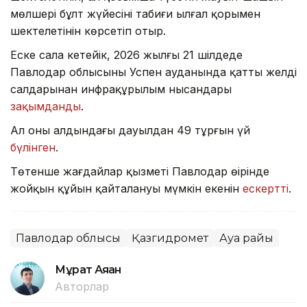
мөлшері бұлт жүйесінің табиғи ылғал қорымен
шектелетінін көрсетіп отыр.
Еске сала кетейік, 2026 жылғы 21 шілдеде
Павлодар облысының Успен ауданында қатты желдің
салдарынан инфрақұрылым нысандары
зақымданды
.
Ал оның алдындағы дауылдан 49 тұрғын үй
бүлінген
.
Төтенше жағдайлар қызметі Павлодар өңірінде
жойқын құйын қайталануы мүмкін екенін
ескертті
.
Павлодар облысы
Қазгидромет
Ауа райы
Мұрат Аяған
Авторлар