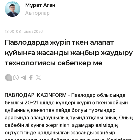
Мұрат Аяған
Авторлар
13:00, 08 Тамыз 2026
Павлодарда жүріп өткен алапат
құйынға жасанды жаңбыр жаудыру
технологиясы себепкер ме
ПАВЛОДАР. KAZINFORM - Павлодар облысында
биылғы 20-21 шілде күндері жүріп өткен жойқын
құйынның кенеттен пайда болуы тұрғындар
арасында алаңдаушылық туындатқаны анық. Оның
себебін әлі күнге жергілікті адамдар еліміздің
оңтүстігінде қолданылған жасанды жаңбыр
технологиясымен байланыстырып отыр. Kazinform