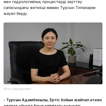
мен гидрологиялық процестерді зерттеу
саласындағы жетекші маман Тұрсын Тілләкәрім
жауап берді.
Фото: Қазгидромет
-
Тұрсын Адамбекқызы, Ертіс бойын жайпап өткен
алапат құйынға биыл еліміздің
о
ңтүстік