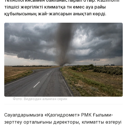
тілшісі жергілікті климатқа тән емес ауа райы
құбылысының жай-жапсарын анықтап көрді.
Фото: Видеодан алынған скрин
Сауалдарымызға «Қазгидромет» РМК Ғылыми-
зерттеу орталығының директоры, климаттың өзгеруі