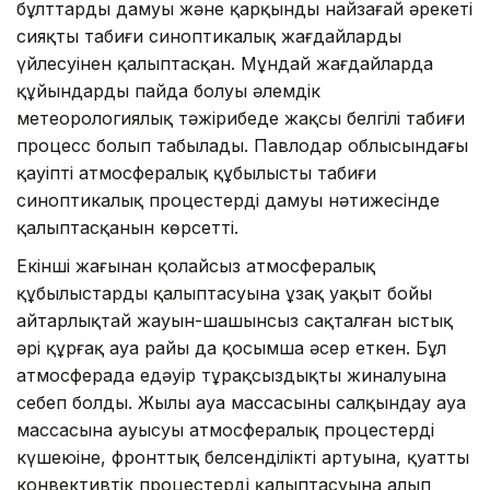
бұлттардың дамуы және қарқынды найзағай әрекеті
сияқты табиғи синоптикалық жағдайлардың
үйлесуінен қалыптасқан. Мұндай жағдайларда
құйындардың пайда болуы әлемдік
метеорологиялық тәжірибеде жақсы белгілі табиғи
процесс болып табылады. Павлодар облысындағы
қауіпті атмосфералық құбылыстың табиғи
синоптикалық процестердің дамуы нәтижесінде
қалыптасқанын көрсетті.
Екінші жағынан қолайсыз атмосфералық
құбылыстардың қалыптасуына ұзақ уақыт бойы
айтарлықтай жауын-шашынсыз сақталған ыстық
әрі құрғақ ауа райы да қосымша әсер еткен. Бұл
атмосферада едәуір тұрақсыздықтың жиналуына
себеп болды. Жылы ауа массасының салқындау ауа
массасына ауысуы атмосфералық процестердің
күшеюіне, фронттық белсенділіктің артуына, қуатты
конвективтік процестердің қалыптасуына алып