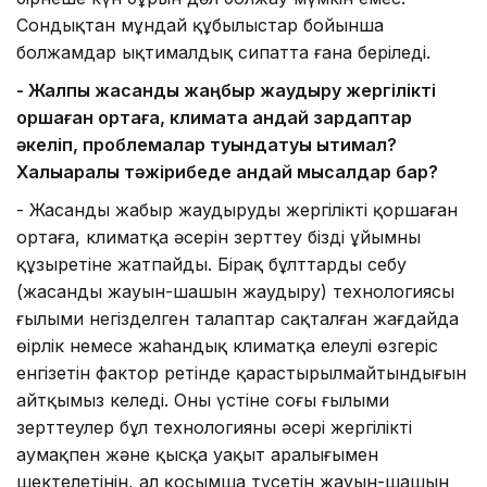
Сондықтан мұндай құбылыстар бойынша
болжамдар ықтималдық сипатта ғана беріледі.
- Жалпы жасанды жаңбыр жаудыру жергілікті
қоршаған ортаға, климатқа қандай зардаптар
әкеліп, проблемалар туындатуы ықтимал?
Халықаралық тәжірибеде қандай мысалдар бар?
- Жасанды жаңбыр жаудырудың жергілікті қоршаған
ортаға, климатқа әсерін зерттеу біздің ұйымның
құзыретіне жатпайды. Бірақ бұлттарды себу
(жасанды жауын-шашын жаудыру) технологиясы
ғылыми негізделген талаптар сақталған жағдайда
өңірлік немесе жаһандық климатқа елеулі өзгеріс
енгізетін фактор ретінде қарастырылмайтындығын
айтқымыз келеді. Оның үстіне соңғы ғылыми
зерттеулер бұл технологияның әсері жергілікті
аумақпен және қысқа уақыт аралығымен
шектелетінін, ал қосымша түсетін жауын-шашын