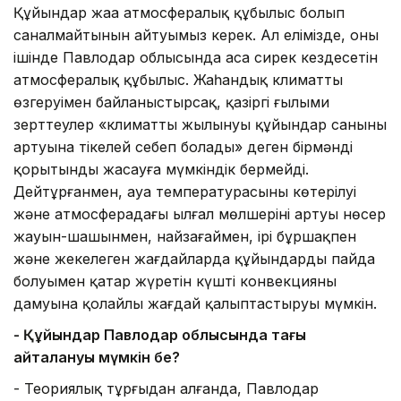
Құйындар жаңа атмосфералық құбылыс болып
саналмайтынын айтуымыз керек. Ал елімізде, оның
ішінде Павлодар облысында аса сирек кездесетін
атмосфералық құбылыс. Жаһандық климаттың
өзгеруімен байланыстырсақ, қазіргі ғылыми
зерттеулер «климаттың жылынуы құйындар санының
артуына тікелей себеп болады» деген бірмәнді
қорытынды жасауға мүмкіндік бермейді.
Дейтұрғанмен, ауа температурасының көтерілуі
және атмосферадағы ылғал мөлшерінің артуы нөсер
жауын-шашынмен, найзағаймен, ірі бұршақпен
және жекелеген жағдайларда құйындардың пайда
болуымен қатар жүретін күшті конвекцияның
дамуына қолайлы жағдай қалыптастыруы мүмкін.
- Құйындар Павлодар облысында тағы
қайталануы мүмкін бе?
- Теориялық тұрғыдан алғанда, Павлодар