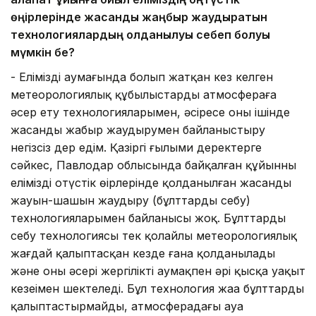
өңірлерінде жасанды жаңбыр жаудыратын
технологиялардың қолданылуы себеп болуы
мүмкін бе?
- Еліміздің аумағында болып жатқан кез келген
метеорологиялық құбылыстарды атмосфераға
әсер ету технологияларымен, әсіресе оның ішінде
жасанды жаңбыр жаудырумен байланыстыру
негізсіз дер едім. Қазіргі ғылыми деректерге
сәйкес, Павлодар облысында байқалған құйынның
еліміздің оңтүстік өңірлерінде қолданылған жасанды
жауын-шашын жаудыру (бұлттарды себу)
технологияларымен байланысы жоқ. Бұлттарды
себу технологиясы тек қолайлы метеорологиялық
жағдай қалыптасқан кезде ғана қолданылады
және оның әсері жергілікті аумақпен әрі қысқа уақыт
кезеңімен шектеледі. Бұл технология жаңа бұлттарды
қалыптастырмайды, атмосферадағы ауа