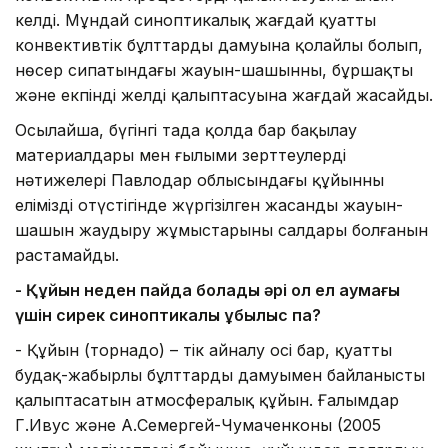
келді. Мұндай синоптикалық жағдай қуатты
конвективтік бұлттардың дамуына қолайлы болып,
нөсер сипатындағы жауын-шашынның, бұршақтың
және екпінді желдің қалыптасуына жағдай жасайды.
Осылайша, бүгінгі таңда қолда бар бақылау
материалдары мен ғылыми зерттеулердің
нәтижелері Павлодар облысындағы құйынның
еліміздің оңтүстігінде жүргізілген жасанды жауын-
шашын жаудыру жұмыстарының салдары болғанын
растамайды.
-
Қ
ұйын неден пайда болады әрі ол ел аумағы
үшін сирек
синоптикалық құбылыс па?
- Құйын (торнадо) – тік айналу осі бар, қуатты
будақ-жаңбырлы бұлттардың дамуымен байланысты
қалыптасатын атмосфералық құйын. Ғалымдар
Г.Ивус және А.Семергей-Чумаченконың (2005