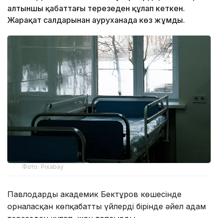
алтыншы қабаттағы терезеден құлап кеткен.
Жарақат салдарынан ауруханада көз жұмды.
Фото: Pixabay
Павлодардың академик Бектұров көшесінде
орналасқан көпқабатты үйлердің бірінде әйел адам