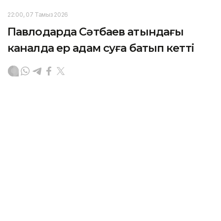
22:00, 07 Тамыз 2026
Павлодарда Сәтбаев атындағы
каналда ер адам суға батып кетті
ПАВЛОДАР. KAZINFORM - Өңірлік төтенше
жағдайлар департаментінің ақпарынша, 1987
жылғы ер адам шомылуға тыйым салынған жерде
суға түскен.