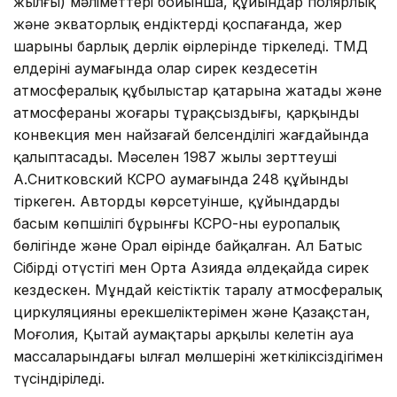
жылғы) мәліметтері бойынша, құйындар полярлық
және экваторлық ендіктерді қоспағанда, жер
шарының барлық дерлік өңірлерінде тіркеледі. ТМД
елдерінің аумағында олар сирек кездесетін
атмосфералық құбылыстар қатарына жатады және
атмосфераның жоғары тұрақсыздығы, қарқынды
конвекция мен найзағай белсенділігі жағдайында
қалыптасады. Мәселен 1987 жылы зерттеуші
А.Снитковский КСРО аумағында 248 құйынды
тіркеген. Автордың көрсетуінше, құйындардың
басым көпшілігі бұрынғы КСРО-ның еуропалық
бөлігінде және Орал өңірінде байқалған. Ал Батыс
Сібірдің оңтүстігі мен Орта Азияда әлдеқайда сирек
кездескен. Мұндай кеңістіктік таралу атмосфералық
циркуляцияның ерекшеліктерімен және Қазақстан,
Моңғолия, Қытай аумақтары арқылы келетін ауа
массаларындағы ылғал мөлшерінің жеткіліксіздігімен
түсіндіріледі.