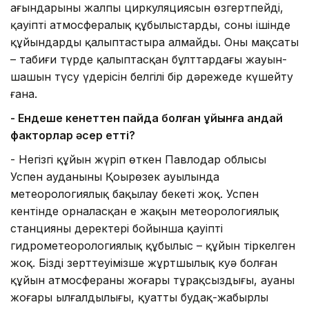
ағындарының жалпы циркуляциясын өзгертпейді,
қауіпті атмосфералық құбылыстарды, соның ішінде
құйындарды қалыптастыра алмайды. Оның мақсаты
– табиғи түрде қалыптасқан бұлттардағы жауын-
шашын түсу үдерісін белгілі бір дәрежеде күшейту
ғана.
- Ендеше кенеттен пайда болған құйынға қандай
факторлар әсер етті?
- Негізгі құйын жүріп өткен Павлодар облысы
Успен ауданының Қоңырөзек ауылында
метеорологиялық бақылау бекеті жоқ. Успен
кентінде орналасқан ең жақын метеорологиялық
станцияның деректері бойынша қауіпті
гидрометеорологиялық құбылыс – құйын тіркелген
жоқ. Біздің зерттеуімізше жұртшылық куә болған
құйын атмосфераның жоғары тұрақсыздығы, ауаның
жоғары ылғалдылығы, қуатты будақ-жаңбырлы