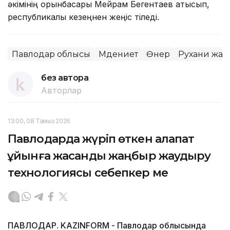
әкімінің орынбасары Мейрам Бегентаев қатысып,
республикалық кезеңнен жеңіс тіледі.
Павлодар облысы
Мәдениет
Өнер
Рухани жаң
без автора
Авторлар
13:00, 08 Тамыз 2026
Павлодарда жүріп өткен алапат
құйынға жасанды жаңбыр жаудыру
технологиясы себепкер ме
ПАВЛОДАР. KAZINFORM - Павлодар облысында