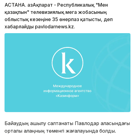
АСТАНА. ҚазАқпарат - Республикалық "Мен
қазақпын" телевизиялық мега жобасының
облыстық кезеңіне 35 өнерпаз қатысты, деп
xабарлайды pavlodarnews.kz.
Байқаудың ашылу салтанаты Павлодар қаласындағы
орталық алаңның төменгі жағалауында болды.