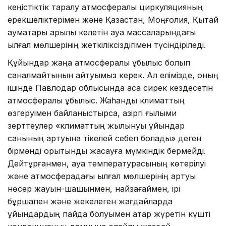
кеңістіктік таралу атмосфералық циркуляцияның
ерекшеліктерімен және Қазақстан, Моңғолия, Қытай
аумақтары арқылы келетін ауа массаларындағы
ылғал мөлшерінің жеткіліксіздігімен түсіндіріледі.
Құйындар жаңа атмосфералық құбылыс болып
саналмайтынын айтуымыз керек. Ал елімізде, оның
ішінде Павлодар облысында аса сирек кездесетін
атмосфералық құбылыс. Жаһандық климаттың
өзгеруімен байланыстырсақ, қазіргі ғылыми
зерттеулер «климаттың жылынуы құйындар
санының артуына тікелей себеп болады» деген
бірмәнді қорытынды жасауға мүмкіндік бермейді.
Дейтұрғанмен, ауа температурасының көтерілуі
және атмосферадағы ылғал мөлшерінің артуы
нөсер жауын-шашынмен, найзағаймен, ірі
бұршақпен және жекелеген жағдайларда
құйындардың пайда болуымен қатар жүретін күшті