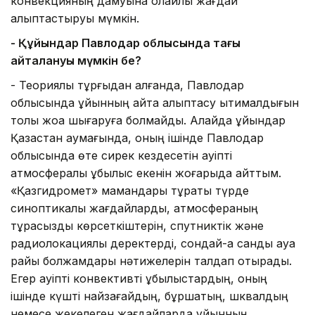
конвекцияның дамуына қолайлы жағдай
қалыптастыруы мүмкін.
- Құйындар Павлодар облысында тағы
қайталануы мүмкін бе?
- Теориялық тұрғыдан алғанда, Павлодар
облысында құйынның қайта қалыптасу ықтималдығын
толық жоққа шығаруға болмайды. Алайда құйындар
Қазақстан аумағында, оның ішінде Павлодар
облысында өте сирек кездесетін қауіпті
атмосфералық құбылыс екенін жоғарыда айттым.
«Қазгидромет» мамандары тұрақты түрде
синоптикалық жағдайларды, атмосфераның
тұрақсыздық көрсеткіштерін, спутниктік және
радиолокациялық деректерді, сондай-ақ сандық ауа
райы болжамдары нәтижелерін талдап отырады.
Егер қауіпті конвективті құбылыстардың, оның
ішінде күшті найзағайдың, бұршақтың, шквалдың
немесе жекелеген жағдайларда құйынның