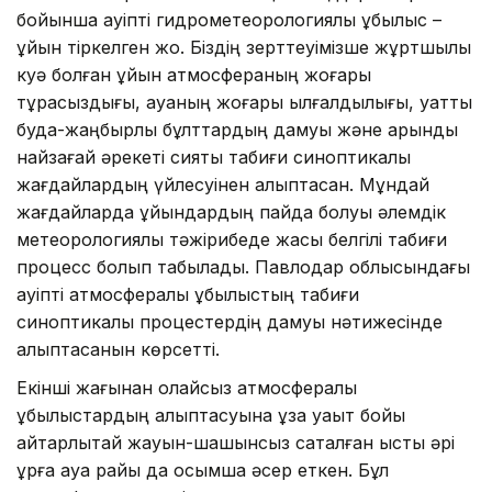
бойынша қауіпті гидрометеорологиялық құбылыс –
құйын тіркелген жоқ. Біздің зерттеуімізше жұртшылық
куә болған құйын атмосфераның жоғары
тұрақсыздығы, ауаның жоғары ылғалдылығы, қуатты
будақ-жаңбырлы бұлттардың дамуы және қарқынды
найзағай әрекеті сияқты табиғи синоптикалық
жағдайлардың үйлесуінен қалыптасқан. Мұндай
жағдайларда құйындардың пайда болуы әлемдік
метеорологиялық тәжірибеде жақсы белгілі табиғи
процесс болып табылады. Павлодар облысындағы
қауіпті атмосфералық құбылыстың табиғи
синоптикалық процестердің дамуы нәтижесінде
қалыптасқанын көрсетті.
Екінші жағынан қолайсыз атмосфералық
құбылыстардың қалыптасуына ұзақ уақыт бойы
айтарлықтай жауын-шашынсыз сақталған ыстық әрі
құрғақ ауа райы да қосымша әсер еткен. Бұл