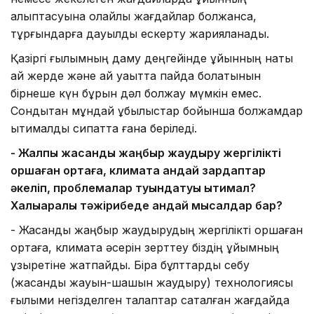
қалыптасуына қолайлы жағдайлар болжанса,
тұрғындарға дауылды ескерту жарияланады.
Қазіргі ғылымның даму деңгейінде құйынның нақты
қай жерде және қай уақытта пайда болатынын
бірнеше күн бұрын дәл болжау мүмкін емес.
Сондықтан мұндай құбылыстар бойынша болжамдар
ықтималдық сипатта ғана беріледі.
- Жалпы жасанды жаңбыр жаудыру жергілікті
қоршаған ортаға, климатқа қандай зардаптар
әкеліп, проблемалар туындатуы ықтимал?
Халықаралық тәжірибеде қандай мысалдар бар?
- Жасанды жаңбыр жаудырудың жергілікті қоршаған
ортаға, климатқа әсерін зерттеу біздің ұйымның
құзыретіне жатпайды. Бірақ бұлттарды себу
(жасанды жауын-шашын жаудыру) технологиясы
ғылыми негізделген талаптар сақталған жағдайда