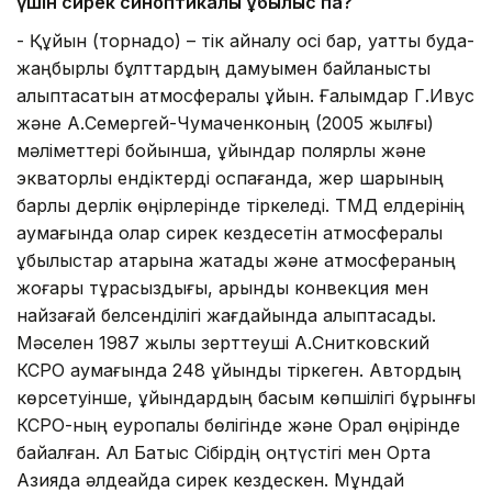
үшін сирек
синоптикалық құбылыс па?
- Құйын (торнадо) – тік айналу осі бар, қуатты будақ-
жаңбырлы бұлттардың дамуымен байланысты
қалыптасатын атмосфералық құйын. Ғалымдар Г.Ивус
және А.Семергей-Чумаченконың (2005 жылғы)
мәліметтері бойынша, құйындар полярлық және
экваторлық ендіктерді қоспағанда, жер шарының
барлық дерлік өңірлерінде тіркеледі. ТМД елдерінің
аумағында олар сирек кездесетін атмосфералық
құбылыстар қатарына жатады және атмосфераның
жоғары тұрақсыздығы, қарқынды конвекция мен
найзағай белсенділігі жағдайында қалыптасады.
Мәселен 1987 жылы зерттеуші А.Снитковский
КСРО аумағында 248 құйынды тіркеген. Автордың
көрсетуінше, құйындардың басым көпшілігі бұрынғы
КСРО-ның еуропалық бөлігінде және Орал өңірінде
байқалған. Ал Батыс Сібірдің оңтүстігі мен Орта
Азияда әлдеқайда сирек кездескен. Мұндай