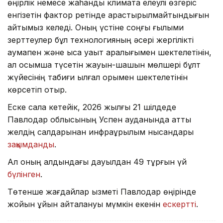
өңірлік немесе жаһандық климатқа елеулі өзгеріс
енгізетін фактор ретінде қарастырылмайтындығын
айтқымыз келеді. Оның үстіне соңғы ғылыми
зерттеулер бұл технологияның әсері жергілікті
аумақпен және қысқа уақыт аралығымен шектелетінін,
ал қосымша түсетін жауын-шашын мөлшері бұлт
жүйесінің табиғи ылғал қорымен шектелетінін
көрсетіп отыр.
Еске сала кетейік, 2026 жылғы 21 шілдеде
Павлодар облысының Успен ауданында қатты
желдің салдарынан инфрақұрылым нысандары
зақымданды
.
Ал оның алдындағы дауылдан 49 тұрғын үй
бүлінген
.
Төтенше жағдайлар қызметі Павлодар өңірінде
жойқын құйын қайталануы мүмкін екенін
ескертті
.