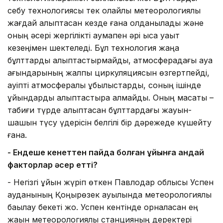
себу технологиясы тек қолайлы метеорологиялық
жағдай қалыптасқан кезде ғана қолданылады және
оның әсері жергілікті аумақпен әрі қысқа уақыт
кезеңімен шектеледі. Бұл технология жаңа
бұлттарды қалыптастырмайды, атмосферадағы ауа
ағындарының жалпы циркуляциясын өзгертпейді,
қауіпті атмосфералық құбылыстарды, соның ішінде
құйындарды қалыптастыра алмайды. Оның мақсаты –
табиғи түрде қалыптасқан бұлттардағы жауын-
шашын түсу үдерісін белгілі бір дәрежеде күшейту
ғана.
- Ендеше кенеттен пайда болған құйынға қандай
факторлар әсер етті?
- Негізгі құйын жүріп өткен Павлодар облысы Успен
ауданының Қоңырөзек ауылында метеорологиялық
бақылау бекеті жоқ. Успен кентінде орналасқан ең
жақын метеорологиялық станцияның деректері