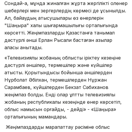
Сондай-ақ, мұнда жиналған жұртқа жергілікті қолөнер
шеберлері мен зергерлердің көрмесі де ұсынылды.
Ал, байқаудың қатысушылары өз өнерлерін
"Шаңырақ" xалық шығармашылығы орталығында
көрсетті. Жеңімпазларды Қазақстанға танымал
дәстүрлі әнші Ерлан Рысқали бастаған қазылар
алқасы анықтады.
«Телевизиялық жобаның облыстық іріктеу кезеңіне
дәстүрлі әншілер, термешілер және күйшілер
қатысты. Қорытындысы бойынша әншілерден
Нұрболат Әбілxан, термешілерден Нұржан
Сарқамбаев, күйшілерден Бекзат Сәбиxанов
жеңімпаз болды. Енді олар ұлттық телевизиялық
жобаның республикалық кезеңінде өнер көрсетіп,
облыс намысын қорғайды, - дейді» - «Шаңырақ»
орталығының мамандары.
Жеңімпаздарды марапаттау рәсіміне облыс