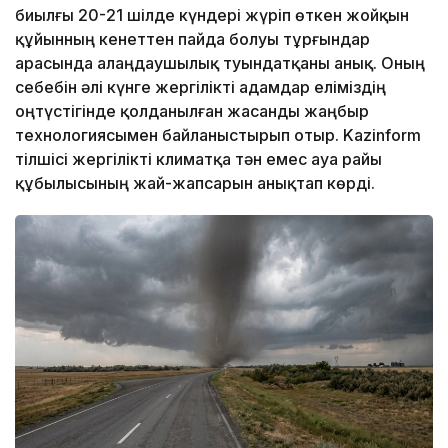
биылғы 20-21 шілде күндері жүріп өткен жойқын
құйынның кенеттен пайда болуы тұрғындар
арасында алаңдаушылық туындатқаны анық. Оның
себебін әлі күнге жергілікті адамдар еліміздің
оңтүстігінде қолданылған жасанды жаңбыр
технологиясымен байланыстырып отыр. Kazinform
тілшісі жергілікті климатқа тән емес ауа райы
құбылысының жай-жапсарын анықтап көрді.