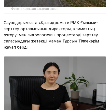
Фото: Видеодан алынған скрин
Сауалдарымызға «Қазгидромет» РМК Ғылыми-
зерттеу орталығының директоры, климаттың
өзгеруі мен гидрологиялық процестерді зерттеу
саласындағы жетекші маман Тұрсын Тілләкәрім
жауап берді.