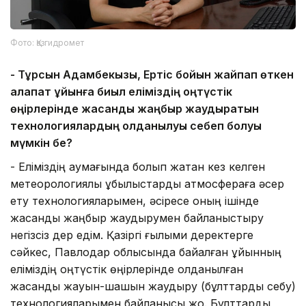
Фото: Қазгидромет
-
Тұрсын Адамбекқызы, Ертіс бойын жайпап өткен
алапат құйынға биыл еліміздің
о
ңтүстік
өңірлерінде жасанды жаңбыр жаудыратын
технологиялардың қолданылуы себеп болуы
мүмкін бе?
- Еліміздің аумағында болып жатқан кез келген
метеорологиялық құбылыстарды атмосфераға әсер
ету технологияларымен, әсіресе оның ішінде
жасанды жаңбыр жаудырумен байланыстыру
негізсіз дер едім. Қазіргі ғылыми деректерге
сәйкес, Павлодар облысында байқалған құйынның
еліміздің оңтүстік өңірлерінде қолданылған
жасанды жауын-шашын жаудыру (бұлттарды себу)
технологияларымен байланысы жоқ. Бұлттарды