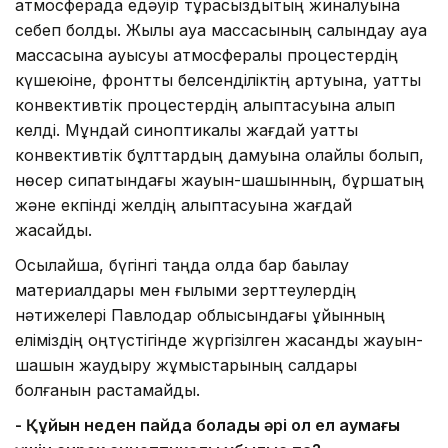
атмосферада едәуір тұрақсыздықтың жиналуына
себеп болды. Жылы ауа массасының салқындау ауа
массасына ауысуы атмосфералық процестердің
күшеюіне, фронттық белсенділіктің артуына, қуатты
конвективтік процестердің қалыптасуына алып
келді. Мұндай синоптикалық жағдай қуатты
конвективтік бұлттардың дамуына қолайлы болып,
нөсер сипатындағы жауын-шашынның, бұршақтың
және екпінді желдің қалыптасуына жағдай
жасайды.
Осылайша, бүгінгі таңда қолда бар бақылау
материалдары мен ғылыми зерттеулердің
нәтижелері Павлодар облысындағы құйынның
еліміздің оңтүстігінде жүргізілген жасанды жауын-
шашын жаудыру жұмыстарының салдары
болғанын растамайды.
-
Қ
ұйын неден пайда болады әрі ол ел аумағы