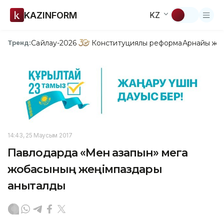
KAZINFORM
KZ
Сайлау-2026
Конституциялық реформа
Арнайы жо
Тренд:
14:43, 25 Маусым 2017
Павлодарда «Мен қазақпын» мега
жобасының жеңімпаздары
анықталды