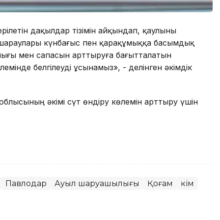
ерілетін дақылдар тізімін айқындап, қаулыны
шараулары күнбағыс пен қарақұмыққа басымдық
лығы мен сапасын арттыруға бағытталатын
емінде белгілеуді ұсынамыз», - делінген әкімдік
 облысының әкімі сүт өндіру көлемін арттыру үшін
Павлодар
Ауыл шаруашылығы
Қоғам
Әкім