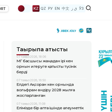
KZ
QZ
РУ
EN
中文
ق ز
ЎЗ
ORT
Тақырыпқа қатысты
07 тамыз 2026, 18:06
ҚМГ басшысы жаңадан ірі кен
орнын игеруге қатысты түсінік
берді
07 тамыз 2026, 16:50
Елдегі Ақсоран кен орнында
вольфрам өндіру 2028 жылға
жоспарланған
07 тамыз 2026, 11:08
Елімізде бір апта ішінде әлеуметтік