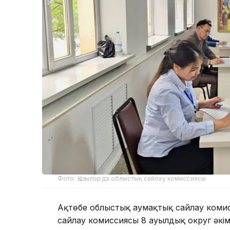
Фото: Қызылорда облыстық сайлау комиссиясы
Ақтөбе облыстық аумақтық сайлау коми
сайлау комиссиясы 8 ауылдық округ әкі