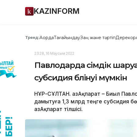
KAZINFORM
Ақорда
Тағайындау
Заң және тәртіп
Дерекқор
Тренд:
23:28, 16 Маусым 2022
Павлодарда өсімдік шару
субсидия бөлінуі мүмкін
НҰР-СҰЛТАН. ҚазАқпарат – Биыл Пав
дамытуға 1,3 млрд теңге субсидия б
ҚазАқпарат тілшісі.