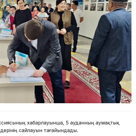
ссиясының хабарлауынша, 5 ауданның аумақтық
мдерінің сайлауын тағайындады.