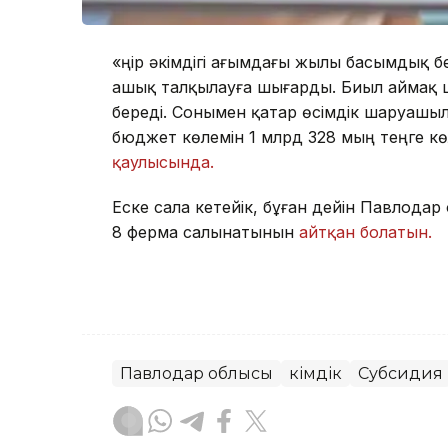
«Өңір әкімдігі ағымдағы жылы басымдық б
ашық талқылауға шығарды. Биыл аймақ 
береді. Сонымен қатар өсімдік шаруашы
бюджет көлемін 1 млрд 328 мың теңге көл
қаулысында.
Еске сала кетейік, бұған дейін Павлодар
8 ферма салынатынын
айтқан болатын.
Павлодар облысы
Әкімдік
Субсидия