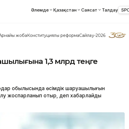
Әлемде
Қазақстан
Саясат
Талдау
SP
Арнайы жоба
Конституциялық реформа
Сайлау-2026
ашылығына 1,3 млрд теңге
лодар обылысында өсімдік шаруашылығын
өлу жоспарланып отыр, деп хабарлайды