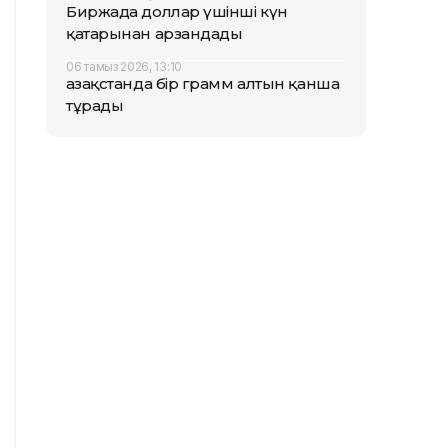
Биржада доллар үшінші күн
қатарынан арзандады
06 тамыз 2026, 13:10
Қазақстанда бір грамм алтын қанша
тұрады