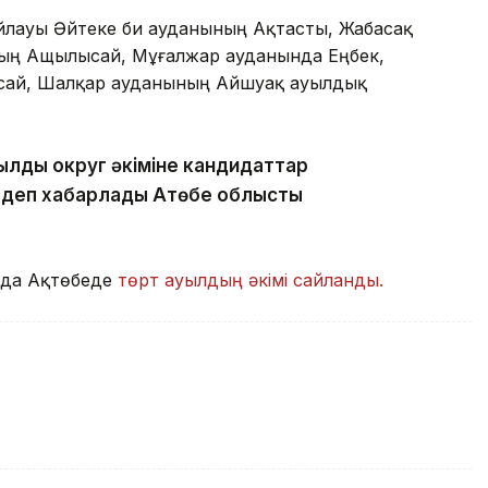
сайлауы Әйтеке би ауданының Ақтасты, Жабасақ
ның Ащылысай, Мұғалжар ауданында Еңбек,
ссай, Шалқар ауданының Айшуақ ауылдық
ылдық округ әкіміне кандидаттар
 деп хабарлады Ақтөбе облыстық
мда Ақтөбеде
төрт ауылдың әкімі сайланды.