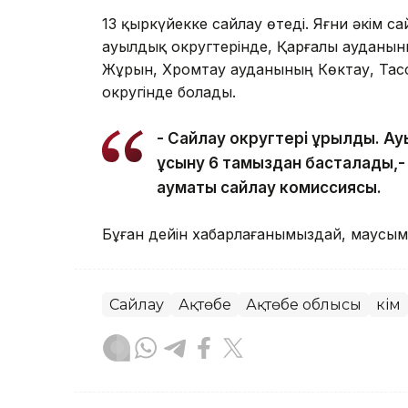
13 қыркүйекке сайлау өтеді. Яғни әкім 
ауылдық округтерінде, Қарғалы ауданы
Жұрын, Хромтау ауданының Көктау, Та
округінде болады.
- Сайлау округтері құрылды. Ау
ұсыну 6 тамыздан басталады,-
аумақтық сайлау комиссиясы.
Бұған дейін хабарлағанымыздай, маусы
Сайлау
Ақтөбе
Ақтөбе облысы
Әкім