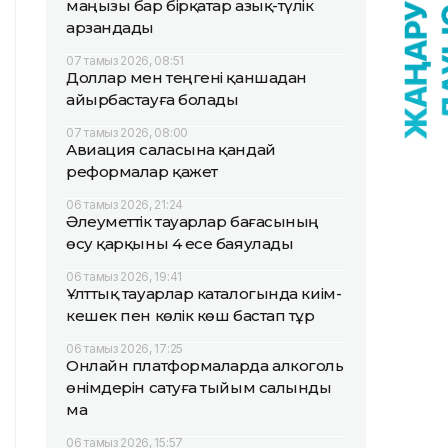
маңызы бар бірқатар азық-түлік
арзандады
07 тамыз 2026, 08:51
Доллар мен теңгені қаншадан
айырбастауға болады
07 тамыз 2026, 08:00
Авиация саласына қандай
реформалар қажет
06 тамыз 2026, 21:24
Әлеуметтік тауарлар бағасының
өсу қарқыны 4 есе баяулады
06 тамыз 2026, 19:41
Ұлттық тауарлар каталогында киім-
кешек пен көлік көш бастап тұр
06 тамыз 2026, 17:25
Онлайн платформаларда алкоголь
өнімдерін сатуға тыйым салынды
ма
06 тамыз 2026, 15:57