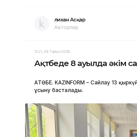
Әлихан Асқар
Авторлар
12:21, 06 Тамыз 2026
Ақтөбеде 8 ауылда әкім са
АҚТӨБЕ. KAZINFORM – Сайлау 13 қыркү
ұсыну басталады.