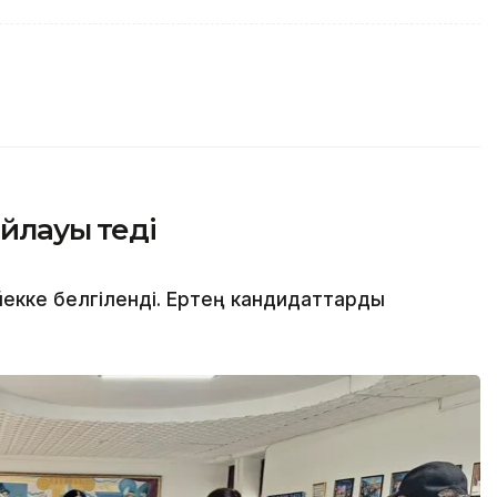
йлауы өтеді
йекке белгіленді. Ертең кандидаттарды