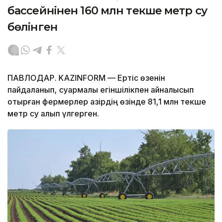
бассейнінен 160 млн текше метр су
бөлінген
ПАВЛОДАР. KAZINFORM — Ертіс өзенін
пайдаланып, суармалы егіншілікпен айналысып
отырған фермерлер қазірдің өзінде 81,1 млн текше
метр су алып үлгерген.