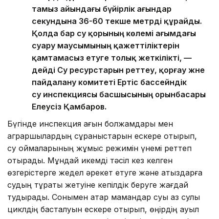
тамыз айындағы бүйірлік ағындар
секундына 36-60 текше метрді құрайды.
Қолда бар су қорының көлемі ағымдағы
суару маусымының қажеттіліктерін
қамтамасыз етуге толық жеткілікті, —
дейді Су ресурстарын реттеу, қорғау және
пайдалану комитеті Ертіс бассейндік
су инспекциясы басшысының орынбасары
Елеусіз Қамбаров.
Бүгінде инспекция ағын болжамдары мен
аграршылардың сұраныстарын ескере отырып,
су қоймаларының жұмыс режимін үнемі реттеп
отырады. Мұндай икемді тәсіл кез келген
өзгерістерге жедел әрекет етуге және атыздарға
судың тұрақты жетуіне кепілдік беруге жағдай
тудырады. Сонымен қатар мамандар суы аз сулы
циклдің басталуын ескере отырып, өңірдің ауыл