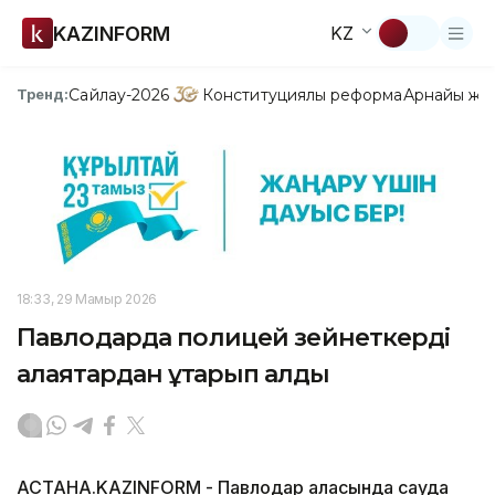
KAZINFORM
KZ
Сайлау-2026
Конституциялық реформа
Арнайы жо
Тренд:
18:33, 29 Мамыр 2026
Павлодарда полицей зейнеткерді
алаяқтардан құтқарып қалды
АСТАНА.KAZINFORM - Павлодар қаласында сауда