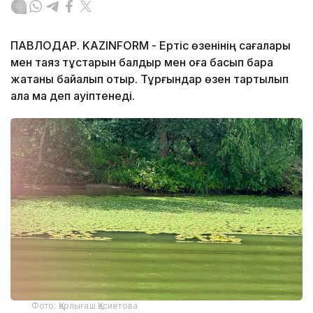
ПАВЛОДАР. KAZINFORM - Ертіс өзенінің сағалары
мен таяз тұстарын балдыр мен қоға басып бара
жатқаны байқалып отыр. Тұрғындар өзен тартылып
қала ма деп қауіптенеді.
Фото: Қарлығаш Қасиетова