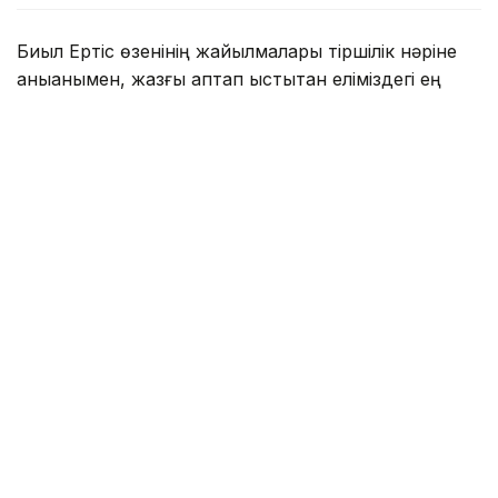
Биыл Ертіс өзенінің жайылмалары тіршілік нәріне
қаныққанымен, жазғы аптап ыстықтан еліміздегі ең
ұзын өзен – Ертістің жағалау тұстары таязданып,
балдыр басып бара жатқанын байқауға болады.
Ағысы арынды өзенге әдетте мұндай көрініс тән
емес. Алайда кеме жүрмейтін өзен қалтарыстары
батпақтанып, балдырдан көрінбей тұр.
Тұрғындар мұның соңы экологиялық апатқа әкеле ме
деп үрейленеді. Гидролог маман Антон Чашин бұл
табиғи процесс екенін, одан ешбір қауіп жоқтығын
айтып отыр.
- Бұл биологиялық процесті Ертіс өзенінің
тіршілігінен бөліп қарау мүмкін емес.
Себебі өзендегі су жануарлары әлемі мен
өсімдіктер фаунасы бір-бірімен тығыз
байланысты. Рас, биыл өзен