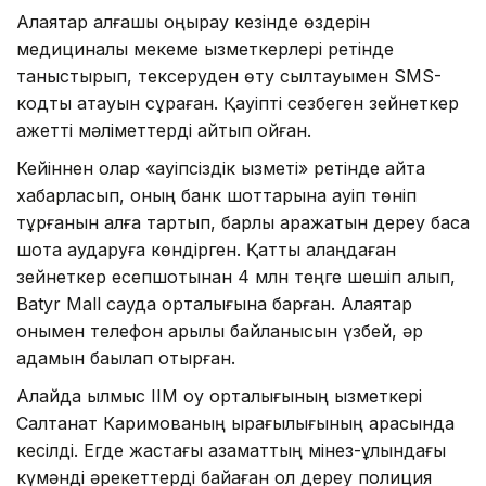
Алаяқтар алғашқы қоңырау кезінде өздерін
медициналық мекеме қызметкерлері ретінде
таныстырып, тексеруден өту сылтауымен SMS-
кодты атауын сұраған. Қауіпті сезбеген зейнеткер
қажетті мәліметтерді айтып қойған.
Кейіннен олар «қауіпсіздік қызметі» ретінде қайта
хабарласып, оның банк шоттарына қауіп төніп
тұрғанын алға тартып, барлық қаражатын дереу басқа
шотқа аударуға көндірген. Қатты алаңдаған
зейнеткер есепшотынан 4 млн теңге шешіп алып,
Batyr Mall сауда орталығына барған. Алаяқтар
онымен телефон арқылы байланысын үзбей, әр
қадамын бақылап отырған.
Алайда қылмыс ІІМ oқу орталығының қызметкері
Салтанат Каримованың қырағылығының арқасында
кесілді. Егде жастағы азаматтың мінез-құлқындағы
күмәнді әрекеттерді байқаған ол дереу полиция