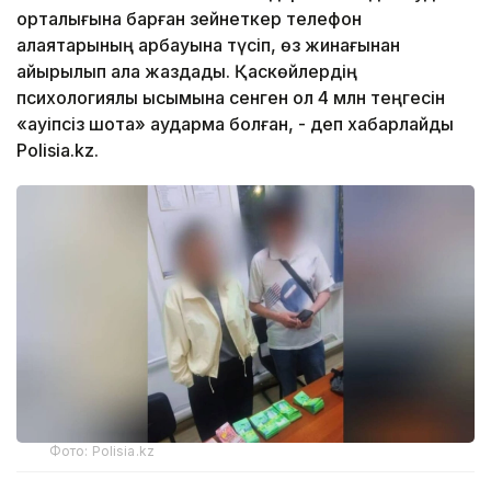
орталығына барған зейнеткер телефон
алаяқтарының арбауына түсіп, өз жинағынан
айырылып қала жаздады. Қаскөйлердің
психологиялық қысымына сенген ол 4 млн теңгесін
«қауіпсіз шотқа» аудармақ болған, - деп хабарлайды
Polisia.kz.
Фото: Polisia.kz