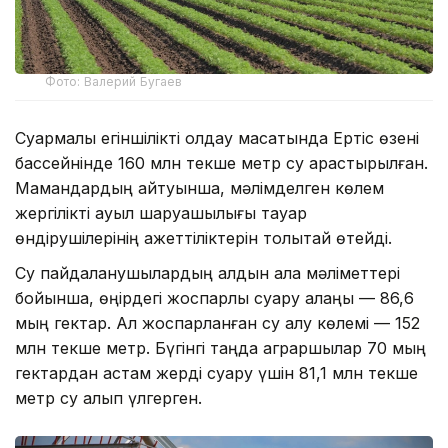
Фото: Валерий Бугаев
Суармалы егіншілікті қолдау мақсатында Ертіс өзені
бассейнінде 160 млн текше метр су қарастырылған.
Мамандардың айтуынша, мәлімделген көлем
жергілікті ауыл шаруашылығы тауар
өндірушілерінің қажеттіліктерін толықтай өтейді.
Су пайдаланушылардың алдын ала мәліметтері
бойынша, өңірдегі жоспарлы суару алаңы — 86,6
мың гектар. Ал жоспарланған су алу көлемі — 152
млн текше метр. Бүгінгі таңда аграршылар 70 мың
гектардан астам жерді суару үшін 81,1 млн текше
метр су алып үлгерген.