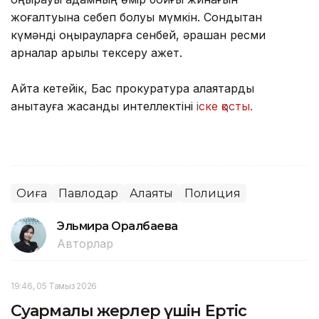
жоғалтуына себеп болуы мүмкін. Сондықтан
күмәнді қоңырауларға сенбей, әрқашан ресми
арналар арқылы тексеру қажет.
Айта кетейік, Бас прокуратура алаяқтарды
анықтауға жасанды интеллектіні
іске қосты.
Оқиға
Павлодар
Алаяқтық
Полиция
Эльмира Оралбаева
Авторлар
19:46, 05 Тамыз 2026
Суармалы жерлер үшін Ертіс