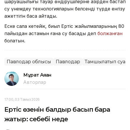
шаруашылығы тауар өндірушілеріне қазірден бастап
су үнемдеу технологияларын белсенді түрде енгізу
қажеттігін баса айтады.
Еске сала кетейік, биыл Ертіс жайылмаларының 80
пайыздан астамын ғана су басады деп
болжанған
болатын.
Павлодар облысы
Павлодар
Тамшылатып суар
Мұрат Аяған
Авторлар
17:00, 03 Тамыз 2026
Ертіс өзенін балдыр басып бара
жатыр: себебі неде