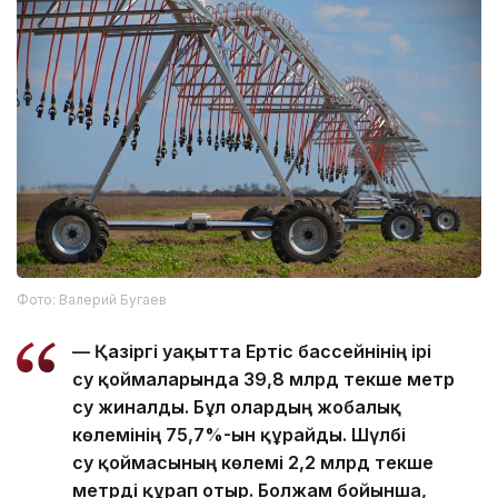
Фото: Валерий Бугаев
— Қазіргі уақытта Ертіс бассейнінің ірі
су қоймаларында 39,8 млрд текше метр
су жиналды. Бұл олардың жобалық
көлемінің 75,7%-ын құрайды. Шүлбі
су қоймасының көлемі 2,2 млрд текше
метрді құрап отыр. Болжам бойынша,