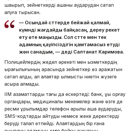
шақырып, зейнеткерді ақшаны аударудан сақтап
қалуға тырысқан.
— Осындай сәттерде бейжай қалмай,
күмәнді жағдайды байқасаң, дереу әрекет
ету өте маңызды. Сол сәтте мен тек
адамның қауіпсіздігін қамтамасыз етуді
жөн санадым, — деді Салтанат Каримова.
Полицейлердің жедел әрекеті мен қызметкердің
қырағылығының арқасында зейнеткер өз қаражатын
сақтап қалды, ал алаяқтар қылмыстық ниетін жүзеге
асыра алмады.
ІІМ азаматтарды тағы да ескертеді: банк, құқық қорғау
органдары, медициналық мекемелер және өзге де
ресми құрылымдар телефон арқылы ақша аударуды,
SMS-кодтарды айтуды немесе жеке деректерді
беруді талап етпейді. Алаяқтардың бір ғана
қоңырауы адамның өмір бойғы жинағын