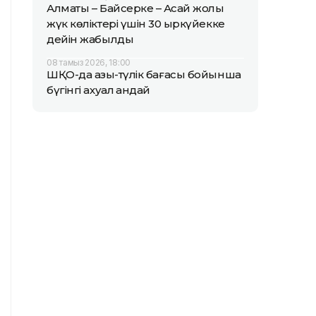
Алматы – Байсерке – Ақсай жолы
жүк көліктері үшін 30 қыркүйекке
дейін жабылды
08 тамыз 2026, 18:00
ШҚО-да азық-түлік бағасы бойынша
бүгінгі ахуал қандай