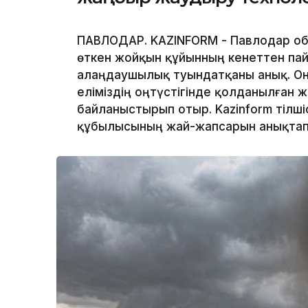
ПАВЛОДАР. KAZINFORM - Павлодар обл
өткен жойқын құйынның кенеттен па
алаңдаушылық туындатқаны анық. Оны
еліміздің оңтүстігінде қолданылған
байланыстырып отыр. Kazinform тілшіс
құбылысының жай-жапсарын анықтап 