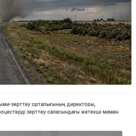
ыми-зерттеу орталығының директоры,
роцестерді зерттеу саласындағы жетекші маман