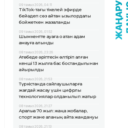
09 тамыз 2026, 04:11
TikТok-тағы тікелей эфирде
бейәдеп сөз айтқан қызылордалық
бойжеткен жазаланды
09 тамыз 2026, 01:52
Шымкентте ауаға оқ атқан адам
қамауға алынды
08 тамыз 2026, 23:26
Ақтөбеде әріптесін өлтіріп алған
кенші 13 жылға бас бостандығынан
айырылды
08 тамыз 2026, 21:53
Түркістанда сайлаушыларға
жағдай жасау үшін цифрлық
технологиялар қолданылып жатыр
08 тамыз 2026, 21:27
Арқалыққа 70 жыл: жаңа жобалар,
спорт және қаланың қайта жандануы
08 тамыз 2026, 21:13