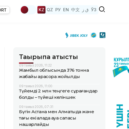
KZ
QZ
РУ
EN
中文
ق ز
ЎЗ
ORT
Тақырыпқа қатысты
09 тамыз 2026, 11:22
Жамбыл облысында 376 тонна
жабайы қарасора жойылды
09 тамыз 2026, 11:00
Түйемді 2 млн теңгеге сұрағандар
болды – түйеші келіншек
09 тамыз 2026, 07:31
Бүгін Астана мен Алматыда және
тағы екі қалада ауа сапасы
нашарлайды