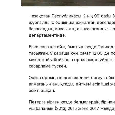
- Қазақстан Республикасы ҚК-нің 99-бабы 
жүргізілді. Іс бойынша жиналған дәлелд
балалардың анасының өзі жасағандығы 
департаментінде.
Еске сала кетейік, былтыр күзде Павлод
табылған. 9 қараша күні сағат 12:00-де 
мекенжайы бойынша орналасқан үйдегі 
хабарлама түскен.
Оқиға орнына келген жедел-тергеу тобы п
алмағанын анықтады, өйткені есік ішкі 
есікті ашқан.
Пәтерге кірген кезде бөлмелердің бірін
үш баланың (2013, 2015 және 2017 жылдар