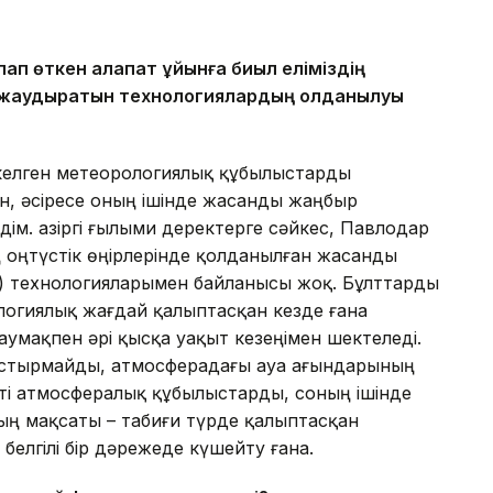
ап өткен алапат құйынға биыл еліміздің
 жаудыратын технологиялардың қолданылуы
з келген метеорологиялық құбылыстарды
н, әсіресе оның ішінде жасанды жаңбыр
ім. Қазіргі ғылыми деректерге сәйкес, Павлодар
 оңтүстік өңірлерінде қолданылған жасанды
 технологияларымен байланысы жоқ. Бұлттарды
логиялық жағдай қалыптасқан кезде ғана
аумақпен әрі қысқа уақыт кезеңімен шектеледі.
астырмайды, атмосферадағы ауа ағындарының
пті атмосфералық құбылыстарды, соның ішінде
ң мақсаты – табиғи түрде қалыптасқан
белгілі бір дәрежеде күшейту ғана.