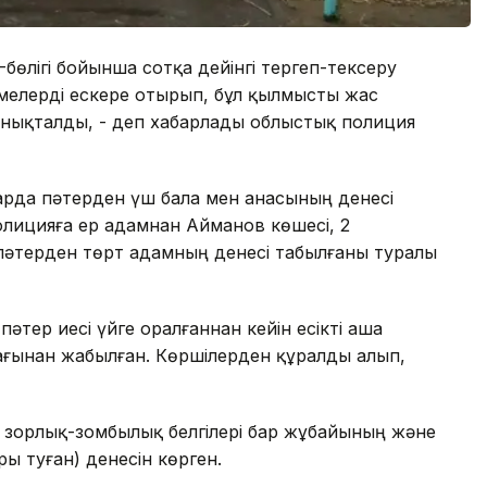
3-бөлігі бойынша сотқа дейінгі тергеп-тексеру
емелерді ескере отырып, бұл қылмысты жас
анықталды, - деп хабарлады облыстық полиция
арда пәтерден үш бала мен анасының денесі
полицияға ер адамнан Айманов көшесі, 2
пәтерден төрт адамның денесі табылғаны туралы
әтер иесі үйге оралғаннан кейін есікті аша
жағынан жабылған. Көршілерден құралды алып,
ен зорлық-зомбылық белгілері бар жұбайының және
ы туған) денесін көрген.