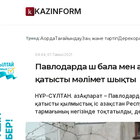
KAZINFORM
Ақорда
Тағайындау
Заң және тәртіп
Дерекқор
Тренд:
04:44, 01 Тамыз 2021
Павлодарда үш бала мен 
қатысты мәлімет шықты
НҰР-СҰЛТАН. ҚазАқпарат – Павлодард
қатысты қылмыстық іс Қазақстан Респу
тармағының негізінде тоқтатылды, де