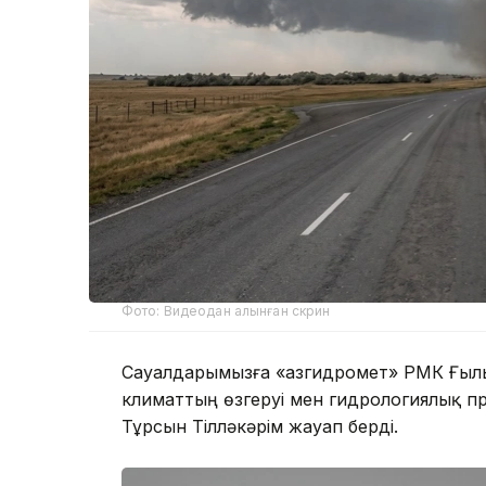
Фото: Видеодан алынған скрин
Сауалдарымызға «Қазгидромет» РМК Ғыл
климаттың өзгеруі мен гидрологиялық п
Тұрсын Тілләкәрім жауап берді.