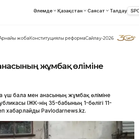
Әлемде
Қазақстан
Саясат
Талдау
SP
Арнайы жоба
Конституциялық реформа
Сайлау-2026
анасының жұмбақ өліміне
а үш бала мен анасының жұмбақ өліміне
бликасы ҚІЖК-нің 35-бабының 1-бөлігі 11-
п хабарлайды Рavlodarnews.kz.