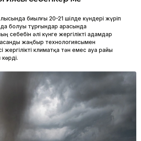
ысында биылғы 20-21 шілде күндері жүріп
йда болуы тұрғындар арасында
ң себебін әлі күнге жергілікті адамдар
 жасанды жаңбыр технологиясымен
і жергілікті климатқа тән емес ауа райы
көрді.