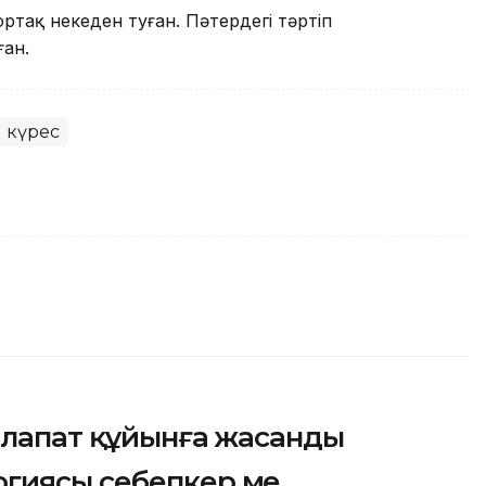
ортақ некеден туған. Пәтердегі тәртіп
ан.
 күрес
алапат құйынға жасанды
гиясы себепкер ме