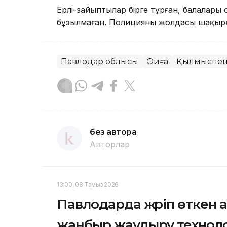
Ерлі-зайыптылар бірге тұрған, балалары 
бұзылмаған. Полицияны жолдасы шақырғ
Павлодар облысы
Оқиға
Қылмыспен
без автора
Авторлар
13:00, 08 Тамыз 2026
Павлодарда жүріп өткен 
жаңбыр жаудыру техноло