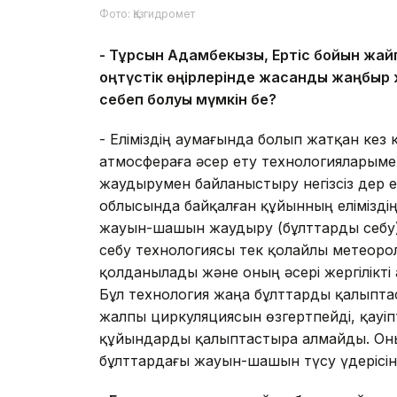
Фото: Қазгидромет
-
Тұрсын Адамбекқызы, Ертіс бойын жайп
о
ңтүстік өңірлерінде жасанды жаңбыр
себеп болуы мүмкін бе?
- Еліміздің аумағында болып жатқан ке
атмосфераға әсер ету технологияларыме
жаудырумен байланыстыру негізсіз дер ед
облысында байқалған құйынның еліміздің
жауын-шашын жаудыру (бұлттарды себу)
себу технологиясы тек қолайлы метеоро
қолданылады және оның әсері жергілікті 
Бұл технология жаңа бұлттарды қалыпт
жалпы циркуляциясын өзгертпейді, қауі
құйындарды қалыптастыра алмайды. Оны
бұлттардағы жауын-шашын түсу үдерісін 