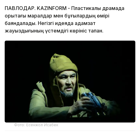
ПАВЛОДАР. KAZINFORM - Пластикалық драмада
қорықтағы маралдар мен бұғылардың өмірі
баяндалады. Негізгі идеяда адамзат
жауыздығының үстемдігі көрініс тапқан.
Фото: Есенжол Исабек