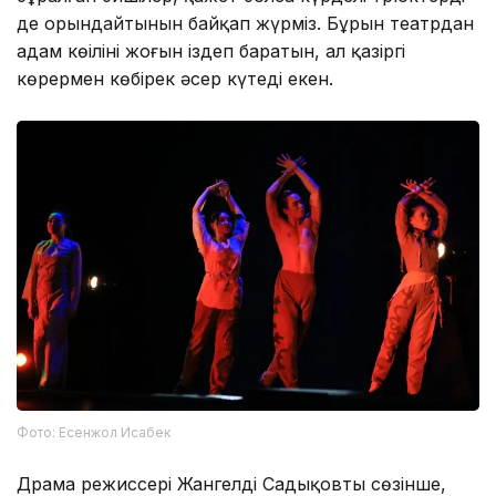
де орындайтынын байқап жүрміз. Бұрын театрдан
адам көңілінің жоғын іздеп баратын, ал қазіргі
көрермен көбірек әсер күтеді екен.
Фото: Есенжол Исабек
Драма режиссері Жангелді Садықовтың сөзінше,