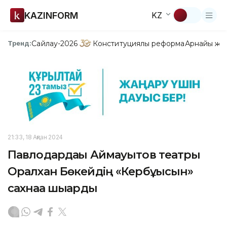
KAZINFORM
KZ
Сайлау-2026
Конституциялық реформа
Арнайы жо
Тренд:
21:33, 18 Ақпан 2024
Павлодардағы Аймауытов театры
Оралхан Бөкейдің «Кербұғысын»
сахнаға шығарды