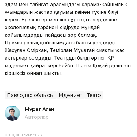
адам мен табиғат арасындағы қарама-қайшылық
ұғымдарын жастар қауымы кеңінен түсіне білуі
керек. Ересектер мен жас ұрпақтың зердесіне
экологиялық тәрбиені сіңдіруде мұндай
қойылымдардың пайдасы зор болмақ.
Премьералық қойылымдағы басты рөлдерді
Жасұлан Әмірхан, Темірлан Мұқатай сияқты жас
актерлер сомдады. Театрдың белді әртісі, ҚР
мәдениет қайраткері Бейбіт Шәнім Қоңқай рөлін еш
кіршіксіз ойнап шықты.
Павлодар облысы
Мәдениет
Театр
Мұрат Аяған
Авторлар
13:00, 08 Тамыз 2026