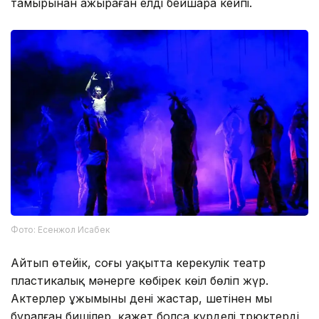
тамырынан ажыраған елдің бейшара кейпі.
Фото: Есенжол Исабек
Айтып өтейік, соңғы уақытта керекулік театр
пластикалық мәнерге көбірек көңіл бөліп жүр.
Актерлер ұжымының дені жастар, шетінен мың
бұралған бишілер, қажет болса күрделі трюктерді