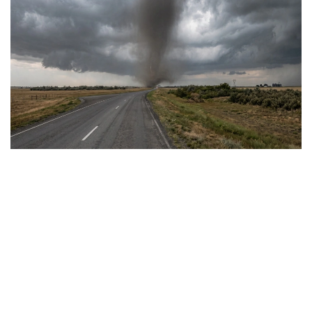
Фото: Видеодан алынған скрин
Сауалдарымызға «Қазгидромет» РМК Ғылыми-
зерттеу орталығының директоры, климаттың өзгеруі
мен гидрологиялық процестерді зерттеу
саласындағы жетекші маман Тұрсын Тілләкәрім
жауап берді.