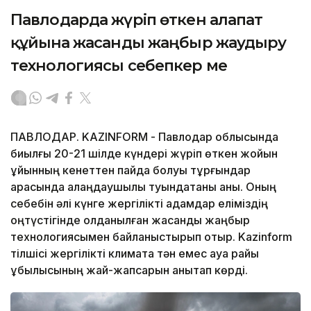
Павлодарда жүріп өткен алапат
құйынға жасанды жаңбыр жаудыру
технологиясы себепкер ме
ПАВЛОДАР. KAZINFORM - Павлодар облысында
биылғы 20-21 шілде күндері жүріп өткен жойқын
құйынның кенеттен пайда болуы тұрғындар
арасында алаңдаушылық туындатқаны анық. Оның
себебін әлі күнге жергілікті адамдар еліміздің
оңтүстігінде қолданылған жасанды жаңбыр
технологиясымен байланыстырып отыр. Kazinform
тілшісі жергілікті климатқа тән емес ауа райы
құбылысының жай-жапсарын анықтап көрді.