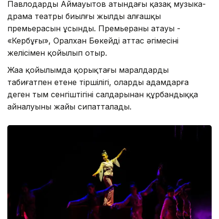
Павлодардың Аймауытов атындағы қазақ музыка-
драма театры биылғы жылдың алғашқы
премьерасын ұсынды. Премьераның атауы -
«Кербұғы», Оралхан Бөкейдің аттас әңгімесінің
желісімен қойылып отыр.
Жаңа қойылымда қорықтағы маралдардың
табиғатпен етене тіршілігі, олардың адамдарға
деген тым сенгіштігінің салдарынан құрбандыққа
айналуының жайы сипатталады.