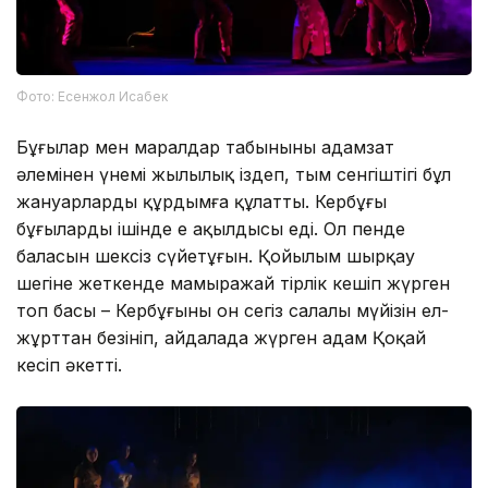
Фото: Есенжол Исабек
Бұғылар мен маралдар табынының адамзат
әлемінен үнемі жылылық іздеп, тым сенгіштігі бұл
жануарларды құрдымға құлатты. Кербұғы
бұғылардың ішінде ең ақылдысы еді. Ол пенде
баласын шексіз сүйетұғын. Қойылым шырқау
шегіне жеткенде мамыражай тірлік кешіп жүрген
топ басы – Кербұғының он сегіз салалы мүйізін ел-
жұрттан безініп, айдалада жүрген адам Қоңқай
кесіп әкетті.