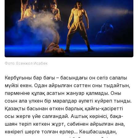
Фото: Есенжол Исабек
Кербұғының бар бағы – басындағы он сегіз салалы
мүйізі екен. Одан айрылған сәттен оны тыңдайтын,
пәрменіне құлақ асатын жануар қалмады. Оның
соңын ала үлкен бір маралдар әулеті күйреп тынды.
Қазақтың басынан өткен барлық қайғы-қасіретті
осы жерге үйе салғандай. Аштық көрінісі, бақа-
шаян теріп кеткен жұрт, сәбиінен айрылған ана,
көкірегі шерге толған ерлер... Көшбасшыдан,