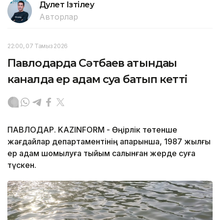
Дәулет Ізтілеу
Авторлар
22:00, 07 Тамыз 2026
Павлодарда Сәтбаев атындағы
каналда ер адам суға батып кетті
ПАВЛОДАР. KAZINFORM - Өңірлік төтенше
жағдайлар департаментінің ақпарынша, 1987 жылғы
ер адам шомылуға тыйым салынған жерде суға
түскен.