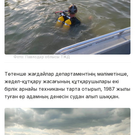
Фото: Павлодар облысы ТЖД
Төтенше жағдайлар департаментінің мәліметінше,
жедел-құтқару жасағының құтқарушылары екі
бірлік арнайы техниканы тарта отырып, 1987 жылы
туған ер адамның денесін судан алып шыққан.