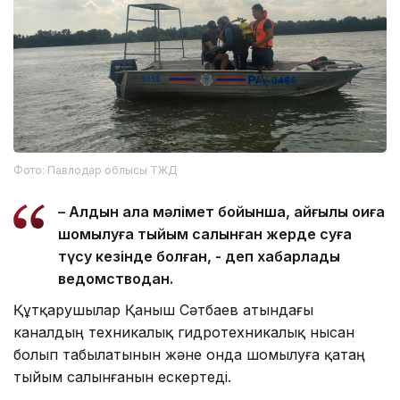
Фото: Павлодар облысы ТЖД
– Алдын ала мәлімет бойынша, қайғылы оқиға
шомылуға тыйым салынған жерде суға
түсу кезінде болған, - деп хабарлады
ведомстводан.
Құтқарушылар Қаныш Сәтбаев атындағы
каналдың техникалық гидротехникалық нысан
болып табылатынын және онда шомылуға қатаң
тыйым салынғанын ескертеді.