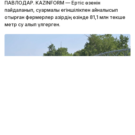
ПАВЛОДАР. KAZINFORM — Ертіс өзенін
пайдаланып, суармалы егіншілікпен айналысып
отырған фермерлер қазірдің өзінде 81,1 млн текше
метр су алып үлгерген.
Фото: Валерий Бугаев
Суармалы егіншілікті қолдау мақсатында Ертіс