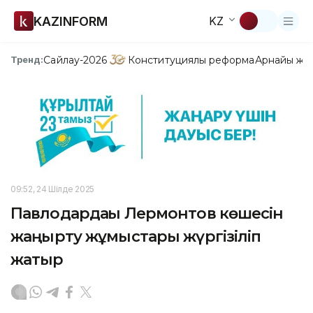
KAZINFORM
KZ
Сайлау-2026
Конституциялық реформа
Арнайы жо
Тренд:
09:52, 24 Шілде 2025
Павлодардағы Лермонтов көшесін
жаңғырту жұмыстары жүргізіліп
жатыр