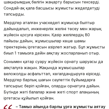
шақырымдық бөлігін жаңарту барысын тексерді.
Сондай-ақ қала басшысы жұмысты жеделдетуді
тапсырды.
Мердігер аталған учаскедегі жұмысқа былтыр
дайындалып, инженерлік желіні төсеу мен жарық
жүйесін қосуға кіріскен. Қазір желілердің 80
пайызы дайын, жұмысшылар көше шамы
тіректерінің іргетасын әзірлеп жатыр. Бұл жұмысты
биыл 1 тамызға дейін аяқтау жоспарланып отыр.
Сонымен қатар суару жүйесін орнату шаруасы да
аяқталуға жақын. Жақында жұмысшылар
веложолды асфальттап, көгалдандыруға кіріседі.
Мердігер барлық шағын сәулеттік бұйымдарға
тапсырыс беріп қойған, оларды орнатуға дайын.
Бүгінде жеті балалар және жеті спорт алаңының
іргетасы құйылып қойған.
– Тамыз айында барлық құрғақ жұмысты аяқтау