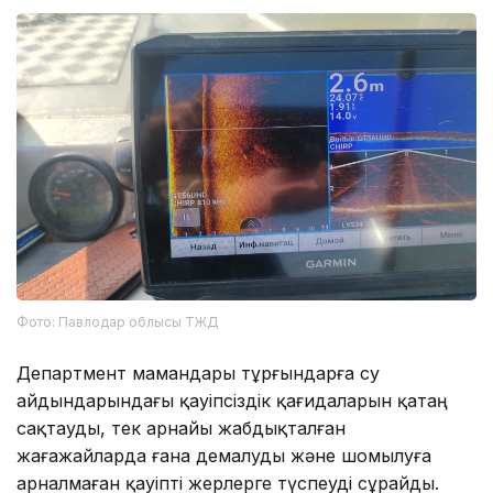
Фото: Павлодар облысы ТЖД
Департмент мамандары тұрғындарға су
айдындарындағы қауіпсіздік қағидаларын қатаң
сақтауды, тек арнайы жабдықталған
жағажайларда ғана демалуды және шомылуға
арналмаған қауіпті жерлерге түспеуді сұрайды.