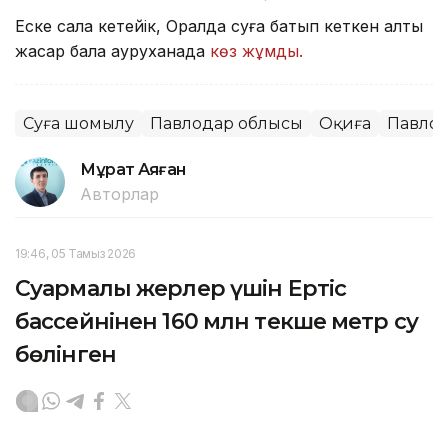
Еске сала кетейік, Оралда суға батып кеткен алты
жасар бала ауруханада
көз жұмды.
Суға шомылу
Павлодар облысы
Оқиға
Павло
Мұрат Аяған
Авторлар
19:46, 05 Тамыз 2026
Суармалы жерлер үшін Ертіс
бассейнінен 160 млн текше метр су
бөлінген