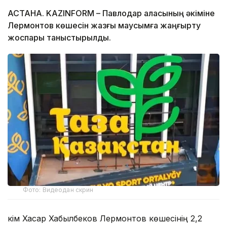
АСТАНА. KAZINFORM – Павлодар қаласының әкіміне
Лермонтов көшесін жазғы маусымға жаңғырту
жоспары таныстырылды.
Фото: Видеодан скрин
Әкім Хасар Хабылбеков Лермонтов көшесінің 2,2