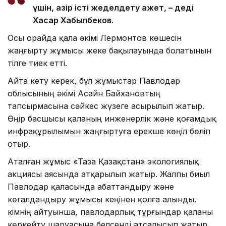
үшін, қазір істі жеделдету қажет, – деді
Хасар Хабылбеков.
Осы орайда қала әкімі Лермонтов көшесін
жаңғырту жұмысы жеке бақылауында болатынын
тілге тиек етті.
Айта кету керек, бұл жұмыстар Павлодар
облысының әкімі Асайн Байхановтың
тапсырмасына сәйкес жүзеге асырылып жатыр.
Өңір басшысы қаланың инженерлік және қоғамдық
инфрақұрылымын жаңғыртуға ерекше көңіл бөліп
отыр.
Аталған жұмыс «Таза Қазақстан» экологиялық
акциясы аясында атқарылып жатыр. Жалпы биыл
Павлодар қаласында абаттандыру және
көгалдандыру жұмысы кеңінен қолға алынды.
Әкімнің айтуынша, павлодарлық тұрғындар қаланы
көркейту шаруасына белсенді атсалысып жатыр.