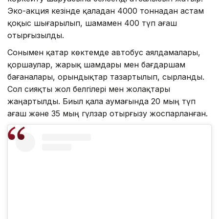
Эко-акция кезінде қаладан 4000 тоннадан астам
қоқыс шығарылып, шамамен 400 түп ағаш
отырғызылды.
Сонымен қатар көктемде автобус аялдамалары,
қоршаулар, жарық шамдары мен бағдаршам
бағаналары, орындықтар тазартылып, сырланды.
Сол сияқты жол белгілері мен жолақтары
жаңартылды. Биыл қала аумағында 20 мың түп
ағаш және 35 мың гүлзар отырғызу жоспарланған.