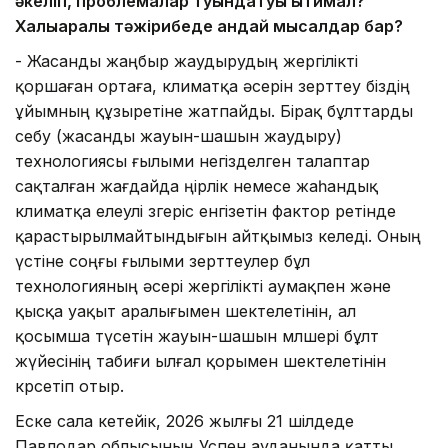
әкеліп, проблемалар туындатуы ықтимал?
Халықаралық тәжірибеде қандай мысалдар бар?
- Жасанды жаңбыр жаудырудың жергілікті
қоршаған ортаға, климатқа әсерін зерттеу біздің
ұйымның құзыретіне жатпайды. Бірақ бұлттарды
себу (жасанды жауын-шашын жаудыру)
технологиясы ғылыми негізделген талаптар
сақталған жағдайда өңірлік немесе жаһандық
климатқа елеулі өзгеріс енгізетін фактор ретінде
қарастырылмайтындығын айтқымыз келеді. Оның
үстіне соңғы ғылыми зерттеулер бұл
технологияның әсері жергілікті аумақпен және
қысқа уақыт аралығымен шектелетінін, ал
қосымша түсетін жауын-шашын мөлшері бұлт
жүйесінің табиғи ылғал қорымен шектелетінін
көрсетіп отыр.
Еске сала кетейік, 2026 жылғы 21 шілдеде
Павлодар облысының Успен ауданында қатты