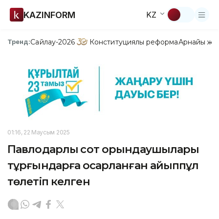
KAZINFORM
KZ
Сайлау-2026
Конституциялық реформа
Арнайы жо
Тренд:
01:16, 22 Маусым 2025
Павлодарлық сот орындаушылары
тұрғындарға қосарланған айыппұл
төлетіп келген