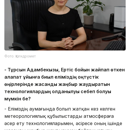
Фото: Қазгидромет
-
Тұрсын Адамбекқызы, Ертіс бойын жайпап өткен
алапат құйынға биыл еліміздің
о
ңтүстік
өңірлерінде жасанды жаңбыр жаудыратын
технологиялардың қолданылуы себеп болуы
мүмкін бе?
- Еліміздің аумағында болып жатқан кез келген
метеорологиялық құбылыстарды атмосфераға
әсер ету технологияларымен, әсіресе оның ішінде