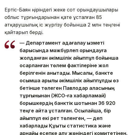
Ертіс-Баян өңіріндегі жеке сот орындаушылары
облыс тұрғындарынан қате ұсталған 85
атқарушылық іс жүргізу бойынша 2 млн теңгені
қайтарып берді.
— Департамент қадағалау қызметі
барысында мәжбүрлеп орындауға
жолданған әкімшілік айыппұл бойынша
қосарланған төлем фактілеріне жол
берілгенін анықтады. Мысалы, банкте
қосымша арқылы әкімшілік айыппұлды өз
бетінше төлеген Павлодар қаласының
тұрғынынан (ЖСО-ға хабарламай)
борышкердің банктік шотынан 36 920
теңге қайта ұсталған. Осылайша, бір
айыппұл екі рет төленген, — деп
хабарлады Құқықтық статистика және
арнайы есепке алу жөніндегі комитетінен.