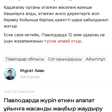
Қадағалау органы аталған мәселені ерекше
бақылауға алды, аталған жөнсіз деректерге жол
бермеу бойынша барлық қажетті шара қабылданып
жатыр.
Еске сала кетейік, Павлодарда 12 әкім өздерінің не
үшін жазаланғанын
түсіне алмай отыр
.
Павлодар облысы
Сот орындаушы
Айыппұл
Мұрат Аяған
Авторлар
13:00, 08 Тамыз 2026
Павлодарда жүріп өткен алапат
құйынға жасанды жаңбыр жаудыру