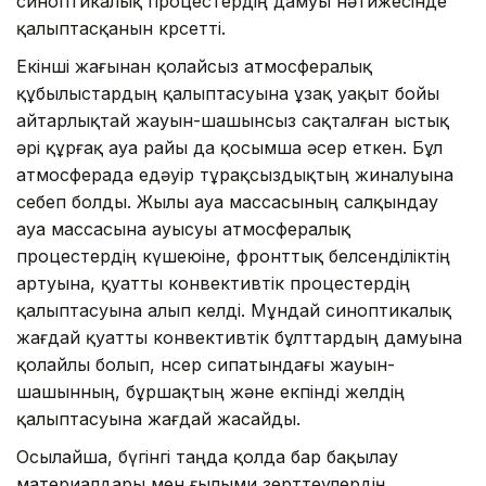
синоптикалық процестердің дамуы нәтижесінде
қалыптасқанын көрсетті.
Екінші жағынан қолайсыз атмосфералық
құбылыстардың қалыптасуына ұзақ уақыт бойы
айтарлықтай жауын-шашынсыз сақталған ыстық
әрі құрғақ ауа райы да қосымша әсер еткен. Бұл
атмосферада едәуір тұрақсыздықтың жиналуына
себеп болды. Жылы ауа массасының салқындау
ауа массасына ауысуы атмосфералық
процестердің күшеюіне, фронттық белсенділіктің
артуына, қуатты конвективтік процестердің
қалыптасуына алып келді. Мұндай синоптикалық
жағдай қуатты конвективтік бұлттардың дамуына
қолайлы болып, нөсер сипатындағы жауын-
шашынның, бұршақтың және екпінді желдің
қалыптасуына жағдай жасайды.
Осылайша, бүгінгі таңда қолда бар бақылау
материалдары мен ғылыми зерттеулердің