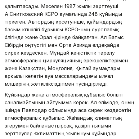
қалыптасады. Мәселен 1987 жылы зерттеуші
А.Снитковский КСРО аумағында 248 құйынды
тіркеген. Автордың көрсетуінше, құйындардың
басым көпшілігі бұрынғы КСРО-ның еуропалық
бөлігінде және Орал өңірінде байқалған. Ал Батыс
Сібірдің оңтүстігі мен Орта Азияда әлдеқайда
сирек кездескен. Мұндай кеңістіктік таралу
атмосфералық циркуляцияның ерекшеліктерімен
және Қазақстан, Моңғолия, Қытай аумақтары
арқылы келетін ауа массаларындағы ылғал
мөлшерінің жеткіліксіздігімен түсіндіріледі.
Құйындар жаңа атмосфералық құбылыс болып
саналмайтынын айтуымыз керек. Ал елімізде, оның
ішінде Павлодар облысында аса сирек кездесетін
атмосфералық құбылыс. Жаһандық климаттың
өзгеруімен байланыстырсақ, қазіргі ғылыми
зерттеулер «климаттың жылынуы құйындар