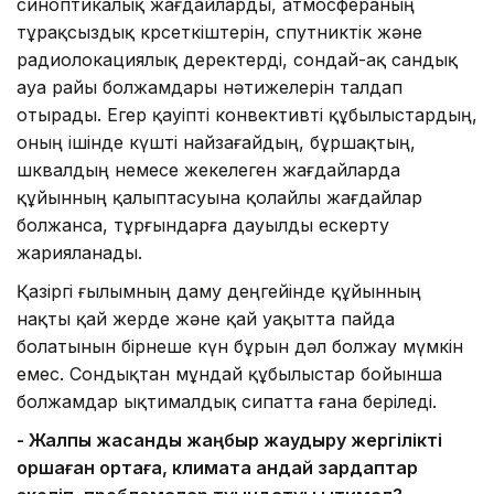
синоптикалық жағдайларды, атмосфераның
тұрақсыздық көрсеткіштерін, спутниктік және
радиолокациялық деректерді, сондай-ақ сандық
ауа райы болжамдары нәтижелерін талдап
отырады. Егер қауіпті конвективті құбылыстардың,
оның ішінде күшті найзағайдың, бұршақтың,
шквалдың немесе жекелеген жағдайларда
құйынның қалыптасуына қолайлы жағдайлар
болжанса, тұрғындарға дауылды ескерту
жарияланады.
Қазіргі ғылымның даму деңгейінде құйынның
нақты қай жерде және қай уақытта пайда
болатынын бірнеше күн бұрын дәл болжау мүмкін
емес. Сондықтан мұндай құбылыстар бойынша
болжамдар ықтималдық сипатта ғана беріледі.
- Жалпы жасанды жаңбыр жаудыру жергілікті
қоршаған ортаға, климатқа қандай зардаптар