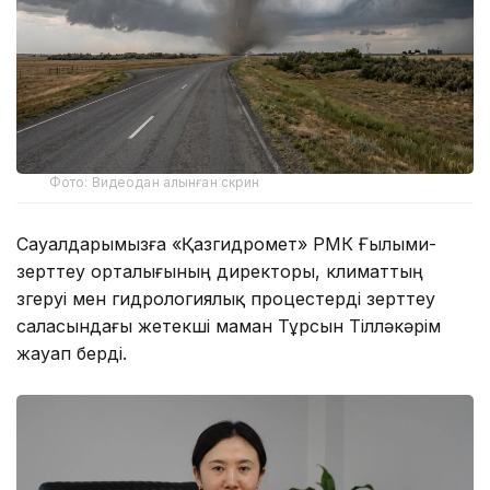
Фото: Видеодан алынған скрин
Сауалдарымызға «Қазгидромет» РМК Ғылыми-
зерттеу орталығының директоры, климаттың
өзгеруі мен гидрологиялық процестерді зерттеу
саласындағы жетекші маман Тұрсын Тілләкәрім
жауап берді.