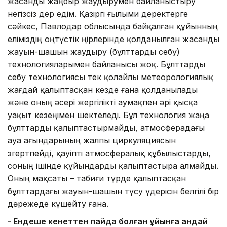
жасанды жаңбыр жаудырумен байланыстыру
негізсіз дер едім. Қазіргі ғылыми деректерге
сәйкес, Павлодар облысында байқалған құйынның
еліміздің оңтүстік өңірлерінде қолданылған жасанды
жауын-шашын жаудыру (бұлттарды себу)
технологияларымен байланысы жоқ. Бұлттарды
себу технологиясы тек қолайлы метеорологиялық
жағдай қалыптасқан кезде ғана қолданылады
және оның әсері жергілікті аумақпен әрі қысқа
уақыт кезеңімен шектеледі. Бұл технология жаңа
бұлттарды қалыптастырмайды, атмосферадағы
ауа ағындарының жалпы циркуляциясын
өзгертпейді, қауіпті атмосфералық құбылыстарды,
соның ішінде құйындарды қалыптастыра алмайды.
Оның мақсаты – табиғи түрде қалыптасқан
бұлттардағы жауын-шашын түсу үдерісін белгілі бір
дәрежеде күшейту ғана.
- Ендеше кенеттен пайда болған құйынға қандай