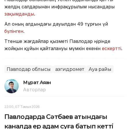
желдің салдарынан инфрақұрылым нысандары
зақымданды
.
Ал оның алдындағы дауылдан 49 тұрғын үй
бүлінген
.
Төтенше жағдайлар қызметі Павлодар өңірінде
жойқын құйын қайталануы мүмкін екенін
ескертті
.
Павлодар облысы
Қазгидромет
Ауа райы
Мұрат Аяған
Авторлар
22:00, 07 Тамыз 2026
Павлодарда Сәтбаев атындағы
каналда ер адам суға батып кетті