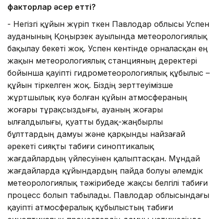
факторлар әсер етті?
- Негізгі құйын жүріп өткен Павлодар облысы Успен
ауданының Қоңырөзек ауылында метеорологиялық
бақылау бекеті жоқ. Успен кентінде орналасқан ең
жақын метеорологиялық станцияның деректері
бойынша қауіпті гидрометеорологиялық құбылыс –
құйын тіркелген жоқ. Біздің зерттеуімізше
жұртшылық куә болған құйын атмосфераның
жоғары тұрақсыздығы, ауаның жоғары
ылғалдылығы, қуатты будақ-жаңбырлы
бұлттардың дамуы және қарқынды найзағай
әрекеті сияқты табиғи синоптикалық
жағдайлардың үйлесуінен қалыптасқан. Мұндай
жағдайларда құйындардың пайда болуы әлемдік
метеорологиялық тәжірибеде жақсы белгілі табиғи
процесс болып табылады. Павлодар облысындағы
қауіпті атмосфералық құбылыстың табиғи