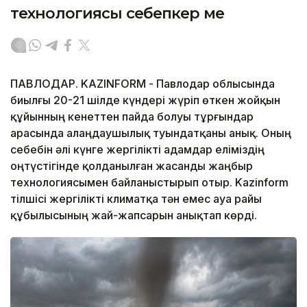
технологиясы себепкер ме
ПАВЛОДАР. KAZINFORM - Павлодар облысында
биылғы 20-21 шілде күндері жүріп өткен жойқын
құйынның кенеттен пайда болуы тұрғындар
арасында алаңдаушылық туындатқаны анық. Оның
себебін әлі күнге жергілікті адамдар еліміздің
оңтүстігінде қолданылған жасанды жаңбыр
технологиясымен байланыстырып отыр. Kazinform
тілшісі жергілікті климатқа тән емес ауа райы
құбылысының жай-жапсарын анықтап көрді.