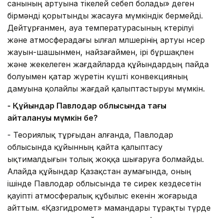
санының артуына тікелей себеп болады» деген
бірмәнді қорытынды жасауға мүмкіндік бермейді.
Дейтұрғанмен, ауа температурасының көтерілуі
және атмосферадағы ылғал мөлшерінің артуы нөсер
жауын-шашынмен, найзағаймен, ірі бұршақпен
және жекелеген жағдайларда құйындардың пайда
болуымен қатар жүретін күшті конвекцияның
дамуына қолайлы жағдай қалыптастыруы мүмкін.
- Құйындар Павлодар облысында тағы
қайталануы мүмкін бе?
- Теориялық тұрғыдан алғанда, Павлодар
облысында құйынның қайта қалыптасу
ықтималдығын толық жоққа шығаруға болмайды.
Алайда құйындар Қазақстан аумағында, оның
ішінде Павлодар облысында өте сирек кездесетін
қауіпті атмосфералық құбылыс екенін жоғарыда
айттым. «Қазгидромет» мамандары тұрақты түрде