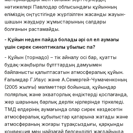
нәтижелері Павлодар облысындағы құйынның
еліміздің оңтүстігінде жүргізілген жасанды жауын-
шашын жаудыру жұмыстарының салдары
болғанын растамайды.
-
Қ
ұйын неден пайда болады әрі ол ел аумағы
үшін сирек
синоптикалық құбылыс па?
- Құйын (торнадо) – тік айналу осі бар, қуатты
будақ-жаңбырлы бұлттардың дамуымен
байланысты қалыптасатын атмосфералық құйын.
Ғалымдар Г.Ивус және А.Семергей-Чумаченконың
(2005 жылғы) мәліметтері бойынша, құйындар
полярлық және экваторлық ендіктерді қоспағанда,
жер шарының барлық дерлік өңірлерінде тіркеледі.
ТМД елдерінің аумағында олар сирек кездесетін
атмосфералық құбылыстар қатарына жатады және
атмосфераның жоғары тұрақсыздығы, қарқынды
конвекция мен найзағай белсенділігі жағдайында