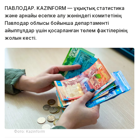
ПАВЛОДАР. KAZINFORM — Құқықтық статистика
және арнайы есепке алу жөніндегі комитетінің
Павлодар облысы бойынша департаменті
айыппұлдар үшін қосарланған төлем фактілерінің
жолын кесті.
Фото: Kazinform