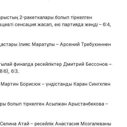
жарыстың 2-ракеткалары болып тіркелген
евті сенсация жасап, екі партияда жеңді – 6:4,
астары Ілияс Маратұлы – Арсений Требухиннен
ртылай финалда ресейліктер Дмитрий Бессонов –
:6), 6:3.
лі Мартин Борисюк – үндістандық Каран Сингхпен
ры болып тіркелген Асылжан Арыстанбекова –
 Селина Атай – ресейлік Анастасия Мозгалеваны