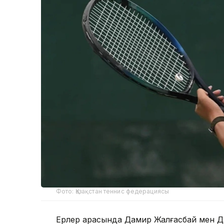
Фото: Қазақстан теннис федерациясы
Ерлер арасында Дамир Жалғасбай мен Да