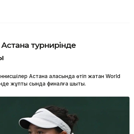
р Астана турнирінде
ы
ннисшілер Астана қаласында өтіп жатқан World
нде жұптық сында финалға шықты.