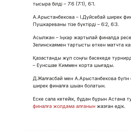
тықсыра білді – 7:6 (7:1), 6:1.
А.Арыстанбекова – І.Дүйсебай ширек фин
Пушкареваны тізе бүктірді – 6:2, 6:3.
Асылжан – Іңкәр жартылай финалда ресе
Зелинскаямен тартысты өткен матчта камб
Қазақстандық жұп соңғы бәсекеде турнир
– Еунсшае Киммен кортқа шығады.
Д.Жалғасбай мен А.Арыстанбекова бүгін 
ширек финалға шыққан болатын.
Еске сала кетейік, бұдан бұрын Астана ту
финалға жолдама алғанын
жазған едік.