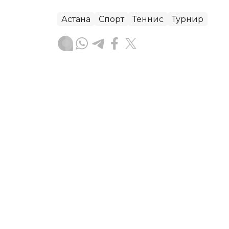
Астана
Спорт
Теннис
Турнир
Ғайсағали Сейтақ
Авторлар
17:40, 07 Тамыз 2026
«Болашақ ойындары»: қазақ
Баймен алғаш рет Phygita
АСТАНА. KAZINFORM — 8 тамызда Астан
ойындары аясында Phygital Fighting