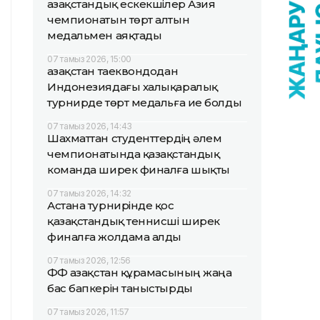
Қазақстандық ескекшілер Азия
чемпионатын төрт алтын
медальмен аяқтады
07 тамыз 2026, 15:00
Қазақстан таеквондодан
Индонезиядағы халықаралық
турнирде төрт медальға ие болды
07 тамыз 2026, 14:43
Шахматтан студенттердің әлем
чемпионатында қазақстандық
команда ширек финалға шықты
07 тамыз 2026, 14:32
Астана турнирінде қос
қазақстандық теннисші ширек
финалға жолдама алды
07 тамыз 2026, 12:56
ҚФФ Қазақстан құрамасының жаңа
бас бапкерін таныстырды
07 тамыз 2026, 11:57