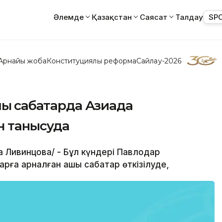
Әлемде
Қазақстан
Саясат
Талдау
SP
Арнайы жоба
Конституциялық реформа
Сайлау-2026
ық сабақтарда Азиада
 танысуда
а Ливинцова/ - Бұл күндері Павлодар
рға арналған ашық сабақтар өткізілуде,