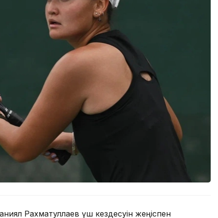
ниял Рахматуллаев үш кездесуін жеңіспен