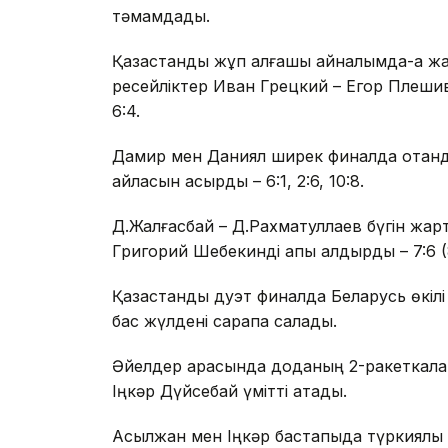
тәмамдады.
Қазақстандық жұп алғашқы айналымда-ақ 
ресейліктер Иван Грецкий – Егор Плешивц
6:4.
Дамир мен Даниял ширек финалда отанд
айласын асырды – 6:1, 2:6, 10:8.
Д.Жалғасбай – Д.Рахматуллаев бүгін жа
Григорий Шебекинді қапы қалдырды – 7:6 (8
Қазақстандық дуэт финалда Беларусь өкі
бас жүлдені сарапқа салады.
Әйелдер арасында доданың 2-ракеткала
Іңкәр Дүйсебай үмітті ақтады.
Асылжан мен Іңкәр бастапқыда түркиялық