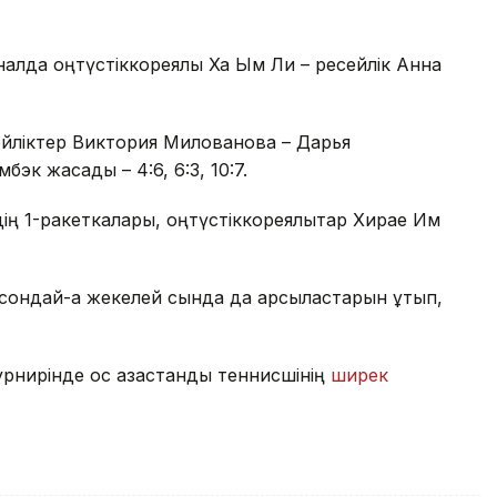
алда оңтүстіккореялық Ха Ым Ли – ресейлік Анна
йліктер Виктория Милованова – Дарья
эк жасады – 4:6, 6:3, 10:7.
дің 1-ракеткалары, оңтүстіккореялықтар Хирае Им
сондай-ақ жекелей сында да қарсыластарын ұтып,
рнирінде қос қазақстандық теннисшінің
ширек