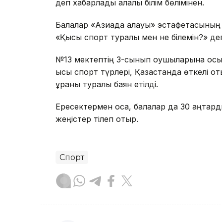
деп хабарлады қалалық білім бөлімінен.
Балалар «Азиада алауы» эстафетасының
«Қысқы спорт туралы мен не білемін?» де
№13 мектептің 3-сынып оқушыларына осы
қысқы спорт түрлері, Қазақстанда өткелі 
ұраны туралы баян етілді.
Ересектермен қоса, балалар да 30 қаңта
жеңістер тілеп отыр.
Спорт