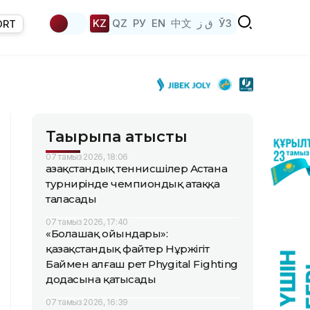
KZ
QZ
РУ
EN
中文
ق ز
ЎЗ
ORT
Тақырыпқа қатысты
07 тамыз 2026, 18:06
Қазақстандық теннисшілер Астана
турнирінде чемпиондық атаққа
таласады
07 тамыз 2026, 17:40
«Болашақ ойындары»:
қазақстандық файтер Нұржігіт
Баймен алғаш рет Phygital Fighting
додасына қатысады
07 тамыз 2026, 16:39