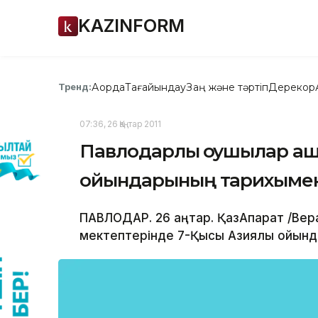
KAZINFORM
Ақорда
Тағайындау
Заң және тәртіп
Дерекқор
Тренд:
07:36, 26 Қаңтар 2011
Павлодарлық оқушылар аш
ойындарының тарихымен
ПАВЛОДАР. 26 қаңтар. ҚазАқпарат /Вер
мектептерінде 7-Қысқы Азиялық ойында