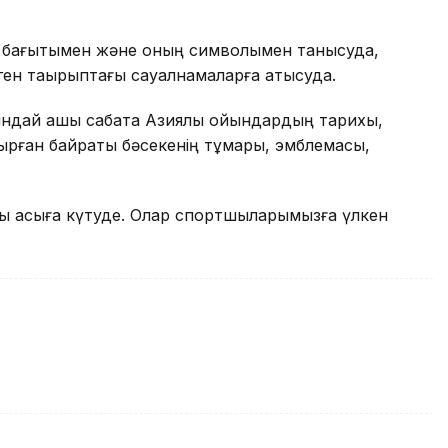
 бағытымен және оның символымен танысуда,
ген тақырыптағы сауалнамаларға қатысуда.
ндай ашық сабақта Азиялық ойындардың тарихы,
отырған байрақты бәсекенің тұмары, эмблемасы,
рды асыға күтуде. Олар спортшыларымызға үлкен