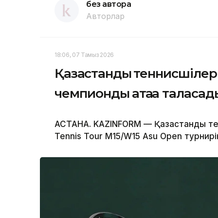
без автора
Авторлар
18:06, 07 Тамыз 2026
Қазақстандық теннисшіле
чемпиондық атаққа таласад
АСТАНА. KAZINFORM — Қазақстандық те
Tennis Tour M15/W15 Asu Open турнирі