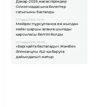
Дакар-2026 жасөспірімдер
Олимпиадасына билеттер
сатылымы басталды
07 тамыз 2026, 10:00
Мейірім Нұрсұлтанов екі жылдан
кейін шаршы алаңға шығады:
қарсыласы белгілі болды
07 тамыз 2026, 06:00
«Бәрі қайта басталады»: Жәнібек
Әлімханұлы АҚШ-қа баруға
дайындалып жатыр