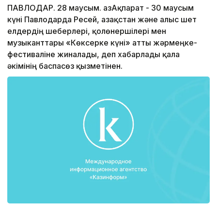
ПАВЛОДАР. 28 маусым. ҚазАқпарат - 30 маусым
күні Павлодарда Ресей, Қазақстан және алыс шет
елдердің шеберлері, қолөнершілері мен
музыканттары «Көксерке күні» атты жәрмеңке-
фестиваліне жиналады, деп хабарлады қала
әкімінің баспасөз қызметінен.