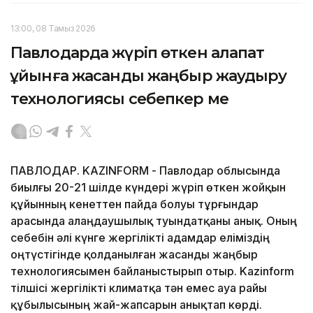
13:00, 08 Тамыз 2026
Павлодарда жүріп өткен алапат
құйынға жасанды жаңбыр жаудыру
технологиясы себепкер ме
ПАВЛОДАР. KAZINFORM - Павлодар облысында
биылғы 20-21 шілде күндері жүріп өткен жойқын
құйынның кенеттен пайда болуы тұрғындар
арасында алаңдаушылық туындатқаны анық. Оның
себебін әлі күнге жергілікті адамдар еліміздің
оңтүстігінде қолданылған жасанды жаңбыр
технологиясымен байланыстырып отыр. Kazinform
тілшісі жергілікті климатқа тән емес ауа райы
құбылысының жай-жапсарын анықтап көрді.