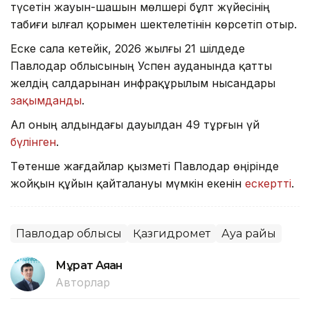
түсетін жауын-шашын мөлшері бұлт жүйесінің
табиғи ылғал қорымен шектелетінін көрсетіп отыр.
Еске сала кетейік, 2026 жылғы 21 шілдеде
Павлодар облысының Успен ауданында қатты
желдің салдарынан инфрақұрылым нысандары
зақымданды
.
Ал оның алдындағы дауылдан 49 тұрғын үй
бүлінген
.
Төтенше жағдайлар қызметі Павлодар өңірінде
жойқын құйын қайталануы мүмкін екенін
ескертті
.
Павлодар облысы
Қазгидромет
Ауа райы
Мұрат Аяған
Авторлар