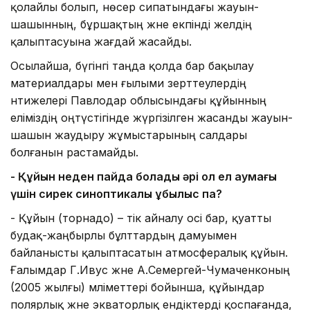
қолайлы болып, нөсер сипатындағы жауын-
шашынның, бұршақтың және екпінді желдің
қалыптасуына жағдай жасайды.
Осылайша, бүгінгі таңда қолда бар бақылау
материалдары мен ғылыми зерттеулердің
нәтижелері Павлодар облысындағы құйынның
еліміздің оңтүстігінде жүргізілген жасанды жауын-
шашын жаудыру жұмыстарының салдары
болғанын растамайды.
-
Қ
ұйын неден пайда болады әрі ол ел аумағы
үшін сирек
синоптикалық құбылыс па?
- Құйын (торнадо) – тік айналу осі бар, қуатты
будақ-жаңбырлы бұлттардың дамуымен
байланысты қалыптасатын атмосфералық құйын.
Ғалымдар Г.Ивус және А.Семергей-Чумаченконың
(2005 жылғы) мәліметтері бойынша, құйындар
полярлық және экваторлық ендіктерді қоспағанда,