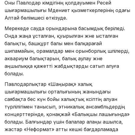
Оны Павлодар әкімдігінің қолдауымен Ресей
шығармашылығы Мәдениет қызметкерлерінің одағы
Алтай бөлімшесі өткізуде.
Мерекеде сауда орындарына басымдық беріледі.
Онда жаңа ұсталған, қуырылған және ысталған
балықты, башқұрт балы мен балқарағай
шипамайын, орамалдар мен орынборлық шәлілерді,
аквариум балықтарын, балық аулау және
аңшылыққа қажетті жабдықтарды сатып алуға
болады.
Павлодарлықтар «Шаңырақ» халық
шығармашылығы орталығының жанындағы
саябақта бес күн бойы халықтық кәсіптің алуан
түрлілігімен танысып, этникалық ансамбльдердің
концерттерінде, қонақжай «Балықшы лашығында»
болады. Балғындар үшін балалар алаңы ашылса,
жастар «Неформат» атты кешкі бағдарламада