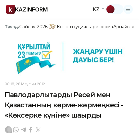
KAZINFORM
KZ
Сайлау-2026
Конституциялық реформа
Арнайы жо
Тренд:
08:18, 28 Маусым 2012
Павлодарлықтарды Ресей мен
Қазақстанның көрме-жәрмеңкесі -
«Көксерке күніне» шақырды