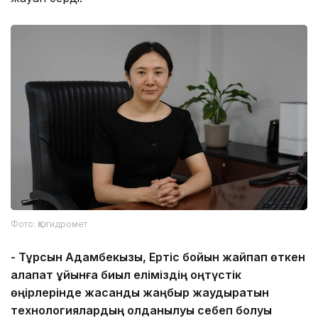
Фото: Қазгидромет
-
Тұрсын Адамбекқызы, Ертіс бойын жайпап өткен
алапат құйынға биыл еліміздің
о
ңтүстік
өңірлерінде жасанды жаңбыр жаудыратын
технологиялардың қолданылуы себеп болуы