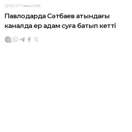
22:00, 07 Тамыз 2026
Павлодарда Сәтбаев атындағы
каналда ер адам суға батып кетті
ПАВЛОДАР. KAZINFORM - Өңірлік төтенше
жағдайлар департаментінің ақпарынша, 1987
жылғы ер адам шомылуға тыйым салынған жерде
суға түскен.