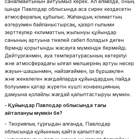
саналмайтынын айтуымыз керек. Ал елімізде, оның
ішінде Павлодар облысында аса сирек кездесетін
атмосфералық құбылыс. Жаһандық климаттың
өзгеруімен байланыстырсақ, қазіргі ғылыми
зерттеулер «климаттың жылынуы құйындар
санының артуына тікелей себеп болады» деген
бірмәнді қорытынды жасауға мүмкіндік бермейді.
Дейтұрғанмен, ауа температурасының көтерілуі
және атмосферадағы ылғал мөлшерінің артуы нөсер
жауын-шашынмен, найзағаймен, ірі бұршақпен
және жекелеген жағдайларда құйындардың пайда
болуымен қатар жүретін күшті конвекцияның
дамуына қолайлы жағдай қалыптастыруы мүмкін.
- Құйындар Павлодар облысында тағы
қайталануы мүмкін бе?
- Теориялық тұрғыдан алғанда, Павлодар
облысында құйынның қайта қалыптасу