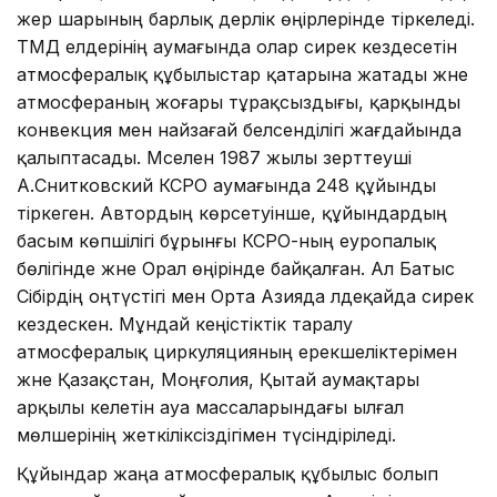
жер шарының барлық дерлік өңірлерінде тіркеледі.
ТМД елдерінің аумағында олар сирек кездесетін
атмосфералық құбылыстар қатарына жатады және
атмосфераның жоғары тұрақсыздығы, қарқынды
конвекция мен найзағай белсенділігі жағдайында
қалыптасады. Мәселен 1987 жылы зерттеуші
А.Снитковский КСРО аумағында 248 құйынды
тіркеген. Автордың көрсетуінше, құйындардың
басым көпшілігі бұрынғы КСРО-ның еуропалық
бөлігінде және Орал өңірінде байқалған. Ал Батыс
Сібірдің оңтүстігі мен Орта Азияда әлдеқайда сирек
кездескен. Мұндай кеңістіктік таралу
атмосфералық циркуляцияның ерекшеліктерімен
және Қазақстан, Моңғолия, Қытай аумақтары
арқылы келетін ауа массаларындағы ылғал
мөлшерінің жеткіліксіздігімен түсіндіріледі.
Құйындар жаңа атмосфералық құбылыс болып