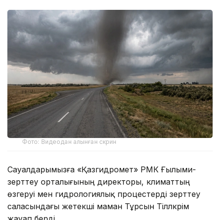
Фото: Видеодан алынған скрин
Сауалдарымызға «Қазгидромет» РМК Ғылыми-
зерттеу орталығының директоры, климаттың
өзгеруі мен гидрологиялық процестерді зерттеу
саласындағы жетекші маман Тұрсын Тілләкәрім
жауап берді.