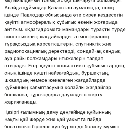
ықтималдығын толық жоққа шығаруға болмайды.
Алайда құйындар Қазақстан аумағында, оның
ішінде Павлодар облысында өте сирек кездесетін
қауіпті атмосфералық құбылыс екенін жоғарыда
айттым. «Қазгидромет» мамандары тұрақты түрде
синоптикалық жағдайларды, атмосфераның
тұрақсыздық көрсеткіштерін, спутниктік және
радиолокациялық деректерді, сондай-ақ сандық
ауа райы болжамдары нәтижелерін талдап
отырады. Егер қауіпті конвективті құбылыстардың,
оның ішінде күшті найзағайдың, бұршақтың,
шквалдың немесе жекелеген жағдайларда
құйынның қалыптасуына қолайлы жағдайлар
болжанса, тұрғындарға дауылды ескерту
жарияланады.
Қазіргі ғылымның даму деңгейінде құйынның
нақты қай жерде және қай уақытта пайда
болатынын бірнеше күн бұрын дәл болжау мүмкін