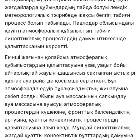
жағдайларда құйындардың пайда болуы әлемдік
метеорологиялық тәжірибеде жақсы белгілі табиғи
процесс болып табылады. Павлодар облысындағы
қауіпті атмосфералық құбылыстың табиғи
синоптикалық процестердің дамуы нәтижесінде
қалыптасқанын көрсетті.
Екінші жағынан қолайсыз атмосфералық
құбылыстардың қалыптасуына ұзақ уақыт бойы
айтарлықтай жауын-шашынсыз сақталған ыстық әрі
құрғақ ауа райы да қосымша әсер еткен. Бұл
атмосферада едәуір тұрақсыздықтың жиналуына
себеп болды. Жылы ауа массасының салқындау
ауа массасына ауысуы атмосфералық
процестердің күшеюіне, фронттық белсенділіктің
артуына, қуатты конвективтік процестердің
қалыптасуына алып келді. Мұндай синоптикалық
жағдай қуатты конвективтік бұлттардың дамуына