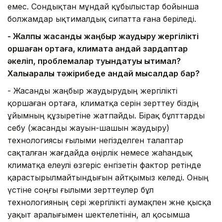
емес. Сондықтан мұндай құбылыстар бойынша
болжамдар ықтималдық сипатта ғана беріледі.
- Жалпы жасанды жаңбыр жаудыру жергілікті
қоршаған ортаға, климатқа қандай зардаптар
әкеліп, проблемалар туындатуы ықтимал?
Халықаралық тәжірибеде қандай мысалдар бар?
- Жасанды жаңбыр жаудырудың жергілікті
қоршаған ортаға, климатқа әсерін зерттеу біздің
ұйымның құзыретіне жатпайды. Бірақ бұлттарды
себу (жасанды жауын-шашын жаудыру)
технологиясы ғылыми негізделген талаптар
сақталған жағдайда өңірлік немесе жаһандық
климатқа елеулі өзгеріс енгізетін фактор ретінде
қарастырылмайтындығын айтқымыз келеді. Оның
үстіне соңғы ғылыми зерттеулер бұл
технологияның әсері жергілікті аумақпен және қысқа
уақыт аралығымен шектелетінін, ал қосымша