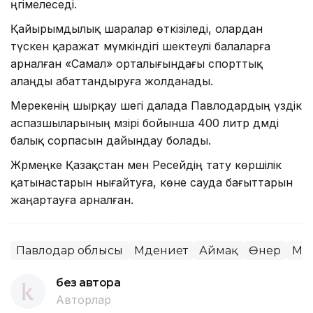
әңгімелеседі.
Қайырымдылық шаралар өткізіледі, олардан
түскен қаражат мүмкіндігі шектеулі балаларға
арналған «Самал» орталығындағы спорттық
алаңды абаттандыруға жолданады.
Мерекенің шырқау шегі далада Павлодардың үздік
аспазшыларының мәзірі бойынша 400 литр дәмді
балық сорпасын дайындау болады.
Жәрмеңке Қазақстан мен Ресейдің тату көршілік
қатынастарын нығайтуға, көне сауда бағыттарын
жаңартауға арналған.
Павлодар облысы
Мәдениет
Аймақ
Өнер
Мем
без автора
Авторлар