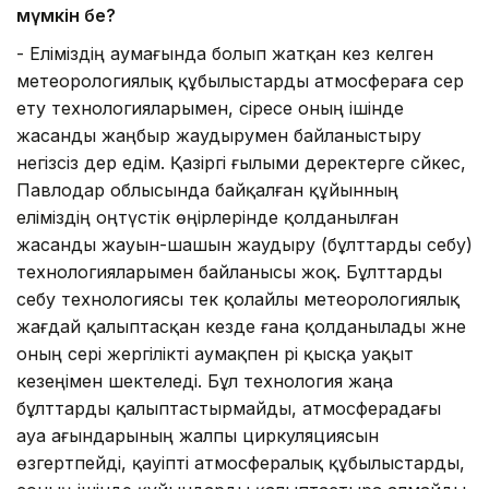
мүмкін бе?
- Еліміздің аумағында болып жатқан кез келген
метеорологиялық құбылыстарды атмосфераға әсер
ету технологияларымен, әсіресе оның ішінде
жасанды жаңбыр жаудырумен байланыстыру
негізсіз дер едім. Қазіргі ғылыми деректерге сәйкес,
Павлодар облысында байқалған құйынның
еліміздің оңтүстік өңірлерінде қолданылған
жасанды жауын-шашын жаудыру (бұлттарды себу)
технологияларымен байланысы жоқ. Бұлттарды
себу технологиясы тек қолайлы метеорологиялық
жағдай қалыптасқан кезде ғана қолданылады және
оның әсері жергілікті аумақпен әрі қысқа уақыт
кезеңімен шектеледі. Бұл технология жаңа
бұлттарды қалыптастырмайды, атмосферадағы
ауа ағындарының жалпы циркуляциясын
өзгертпейді, қауіпті атмосфералық құбылыстарды,