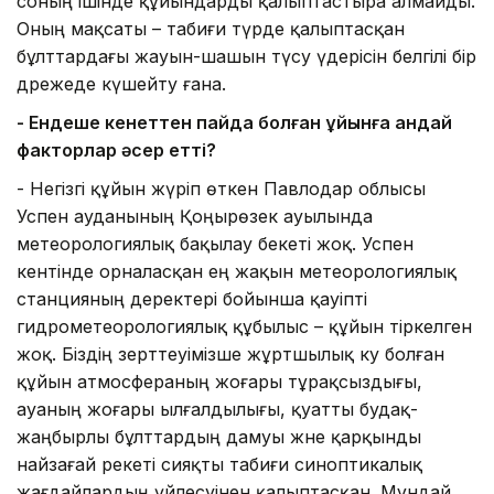
соның ішінде құйындарды қалыптастыра алмайды.
Оның мақсаты – табиғи түрде қалыптасқан
бұлттардағы жауын-шашын түсу үдерісін белгілі бір
дәрежеде күшейту ғана.
- Ендеше кенеттен пайда болған құйынға қандай
факторлар әсер етті?
- Негізгі құйын жүріп өткен Павлодар облысы
Успен ауданының Қоңырөзек ауылында
метеорологиялық бақылау бекеті жоқ. Успен
кентінде орналасқан ең жақын метеорологиялық
станцияның деректері бойынша қауіпті
гидрометеорологиялық құбылыс – құйын тіркелген
жоқ. Біздің зерттеуімізше жұртшылық куә болған
құйын атмосфераның жоғары тұрақсыздығы,
ауаның жоғары ылғалдылығы, қуатты будақ-
жаңбырлы бұлттардың дамуы және қарқынды
найзағай әрекеті сияқты табиғи синоптикалық
жағдайлардың үйлесуінен қалыптасқан. Мұндай