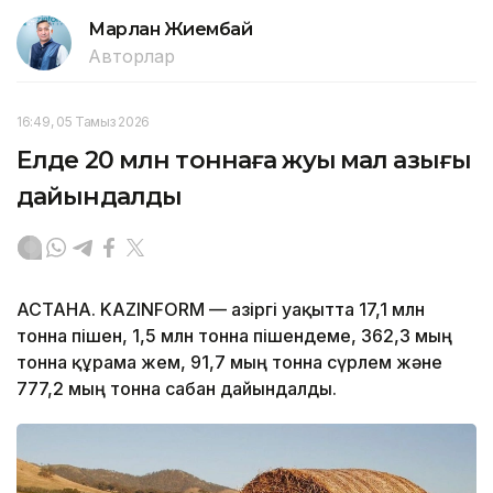
Марлан Жиембай
Авторлар
16:49, 05 Тамыз 2026
Елде 20 млн тоннаға жуық мал азығы
дайындалды
АСТАНА. KAZINFORM — Қазіргі уақытта 17,1 млн
тонна пішен, 1,5 млн тонна пішендеме, 362,3 мың
тонна құрама жем, 91,7 мың тонна сүрлем және
777,2 мың тонна сабан дайындалды.