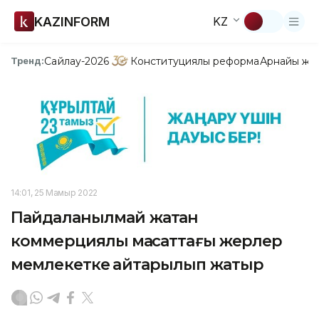
KAZINFORM
KZ
Сайлау-2026
Конституциялық реформа
Арнайы жо
Тренд:
14:01, 25 Мамыр 2022
Пайдаланылмай жатқан
коммерциялық мақсаттағы жерлер
мемлекетке қайтарылып жатыр