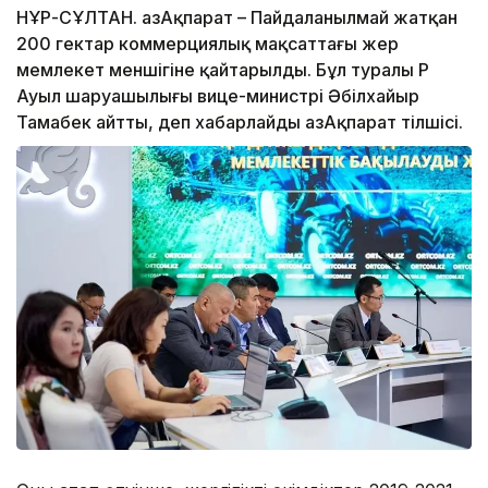
НҰР-СҰЛТАН. ҚазАқпарат – Пайдаланылмай жатқан
200 гектар коммерциялық мақсаттағы жер
мемлекет меншігіне қайтарылды. Бұл туралы ҚР
Ауыл шаруашылығы вице-министрі Әбілхайыр
Тамабек айтты, деп хабарлайды ҚазАқпарат тілшісі.