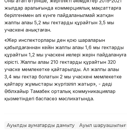
Оның атап өтуінше, жергілікті әкімдіктер 2019-2021
жылдар аралығында коммерциялық мақсаттарға
берілгенімен әлі күнге пайдаланылмай жатқан
жалпы алаңы 5,2 мың гектарды құрайтын 3,5 мың
учаскені анықтаған.
«Жер инспекторлары ден қою шараларын
қабылдағаннан кейін жалпы алаңы 1,6 мың гектарды
құрайтын 1,2 мың учаскенің иелері жерін пайдалануға
кірісті. Жалпы алаңы 210 гектарды құрайтын 320
учаске мемлекетке қайтарылды. Ал жалпы алаңы
3,4 мың гектар болатын 2 мың учаскені мемлекетке
қайтару жұмыстары жүргізіліп жатыр», - деді
Әбілхайыр Тамабек орталық коммуникациялар
қызметіндегі баспасөз мәслихатында.
Ауылдық аумақтарды дамыту
Ауыл шаруашылығы