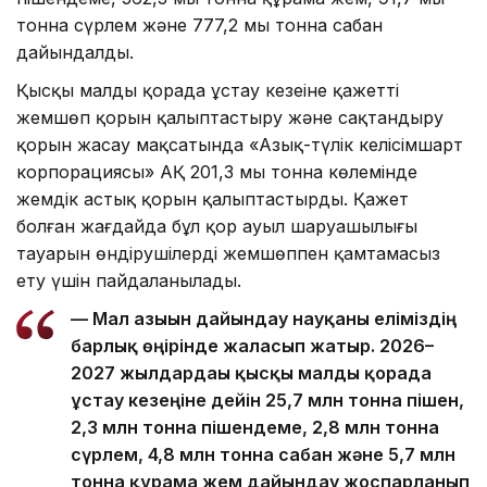
тонна сүрлем және 777,2 мың тонна сабан
дайындалды.
Қысқы малды қорада ұстау кезеңіне қажетті
жемшөп қорын қалыптастыру және сақтандыру
қорын жасау мақсатында «Азық-түлік келісімшарт
корпорациясы» АҚ 201,3 мың тонна көлемінде
жемдік астық қорын қалыптастырды. Қажет
болған жағдайда бұл қор ауыл шаруашылығы
тауарын өндірушілерді жемшөппен қамтамасыз
ету үшін пайдаланылады.
— Мал азығын дайындау науқаны еліміздің
барлық өңірінде жалғасып жатыр. 2026–
2027 жылдардағы қысқы малды қорада
ұстау кезеңіне дейін 25,7 млн тонна пішен,
2,3 млн тонна пішендеме, 2,8 млн тонна
сүрлем, 4,8 млн тонна сабан және 5,7 млн
тонна құрама жем дайындау жоспарланып