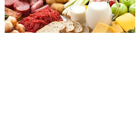
Фото: Ұлттық статистика бюросы
Ол өсім негізгі азық-түлік өнімдерінің барлық түрлері
бойынша байқалатынын атап өтті. 2025 жылдың
қорытындысы бойынша азық-түлік өндірісінің көлемі
4 трлн теңгеге жетіп, 8,4%-ға артты.
2026 жылдың бірінші жартыжылдығында сала
жоғары өсу қарқынын сақтап, өндіріс көлемі өткен
жылдың сәйкес кезеңімен салыстырғанда 14,7%-ға