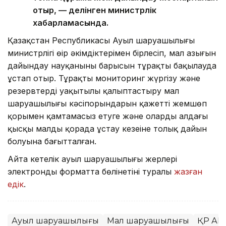
отыр, — делінген министрлік
хабарламасында.
Қазақстан Республикасы Ауыл шаруашылығы
министрлігі өңір әкімдіктерімен бірлесіп, мал азығын
дайындау науқанының барысын тұрақты бақылауда
ұстап отыр. Тұрақты мониторинг жүргізу және
резервтерді уақытылы қалыптастыру мал
шаруашылығы кәсіпорындарын қажетті жемшөп
қорымен қамтамасыз етуге және олардың алдағы
қысқы малды қорада ұстау кезеңіне толық дайын
болуына бағытталған.
Айта кетелік ауыл шаруашылығы жерлері
электронды форматта бөлінетіні туралы
жазған
едік
.
Ауыл шаруашылығы
Мал шаруашылығы
ҚР А