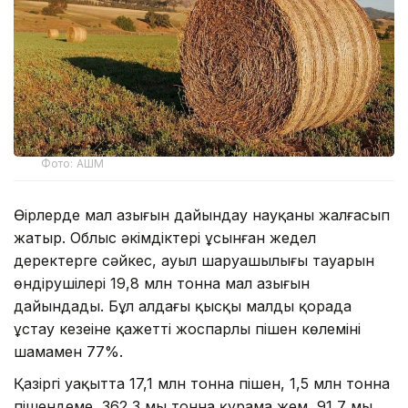
Фото: АШМ
Өңірлерде мал азығын дайындау науқаны жалғасып
жатыр. Облыс әкімдіктері ұсынған жедел
деректерге сәйкес, ауыл шаруашылығы тауарын
өндірушілері 19,8 млн тонна мал азығын
дайындады. Бұл алдағы қысқы малды қорада
ұстау кезеңіне қажетті жоспарлы пішен көлемінің
шамамен 77%.
Қазіргі уақытта 17,1 млн тонна пішен, 1,5 млн тонна
пішендеме, 362,3 мың тонна құрама жем, 91,7 мың