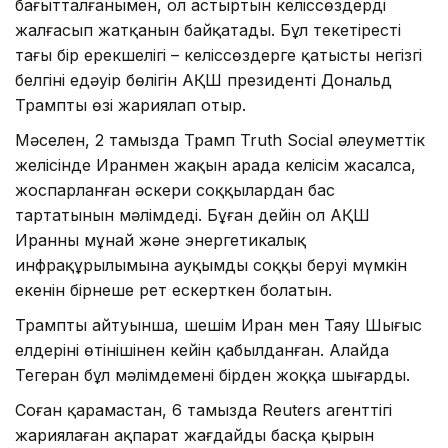
бағытталғанымен, ол астыртын келіссөздердің
жалғасып жатқанын байқатады. Бұл текетірестің
тағы бір ерекшелігі – келіссөздерге қатысты негізгі
белгінің едәуір бөлігін АҚШ президенті Дональд
Трамптың өзі жариялап отыр.
Мәселен, 2 тамызда Трамп Truth Social әлеуметтік
желісінде Иранмен жақын арада келісім жасалса,
жоспарланған әскери соққылардан бас
тартатынын мәлімдеді. Бұған дейін ол АҚШ
Иранның мұнай және энергетикалық
инфрақұрылымына ауқымды соққы беруі мүмкін
екенін бірнеше рет ескерткен болатын.
Трамптың айтуынша, шешім Иран мен Таяу Шығыс
елдерінің өтінішінен кейін қабылданған. Алайда
Тегеран бұл мәлімдемені бірден жоққа шығарды.
Соған қарамастан, 6 тамызда Reuters агенттігі
жариялаған ақпарат жағдайдың басқа қырын