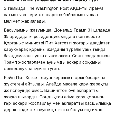
5 тамызда The Washington Post АҚШ-тың Иранға
қатысты әскери жоспарына байланысты жаңа
мәлімет жариялады.
Басылымның жазуынша, Дональд Трамп 31 шілдеде
Флоридадағы резиденциясында өткен кеңесте
Қорғаныс министрі Пит Хегсетті жоғары дәлдіктегі
қару-жарақ қорының жағдайы туралы уақытында
баяндамағаны үшін сынға алған. Соның салдарынан
Трамп жоспарлаған ауқымды әскери соққының
орындалуына күмән туған.
Кейін Пит Хегсет жауапкершілікті орынбасарына
жүктегені айтылды. Алайда мәселе қару-жарақтың
жетіспеуінде емес. Вашингтон бұл ақпаратты
жоққа шығарды. Сондықтан әңгіме қару қорынан
гөрі әскери жоспарлау мен ақпараттың басшылыққа
дер кезінде жетпеуіне қатысты болуы ықтимал.