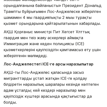
орындалғанына байланысты» Президент Дональд
Трамптың бұйрығымен Лос-Анджелеске жіберілген
шамамен 4 мың гвардиялықтың 2 мыңы тұрақты
қызмет орындарына қайтарылатынын хабарлады.
АҚШ Қорғаныс министрі Пит Хегсет Ұлттық
гвардия мен теңіз жаяу әскерлері аймақта
Иммиграция және кеден полициясы (ICE)
қызметкерлерінің қауіпсіздігін қамтамасыз ету үшін
жіберілгенін мәлімдеді.
Лос-Анджелестегі ICE-ге қарсы наразылықтар
АҚШ-тың Лос-Анджелес қаласында заңсыз
мигранттарды ұстап жатқан ICE-ге қолдау
білдіретін наразылық шаралары кезінде көптеген
адам ұсталды; кей кездері наразылар мен
қауіпсіздік күштері арасында қақтығыстар да
болды.