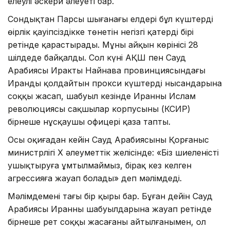
елеулі әскери әлеуеті бар.
Сондықтан Парсы шығанағы елдері бұл күштерді
өңірлік қауіпсіздікке төнетін негізгі қатердің бірі
ретінде қарастырады. Мұның айқын көрінісі 28
шілдеде байқалды. Сол күні АҚШ пен Сауд
Арабиясы Ирактың Найнава провинциясындағы
Иранды қолдайтын прокси күштердің нысандарына
соққы жасап, шабуыл кезінде Иранның Ислам
революциясы сақшылар корпусының (КСИР)
бірнеше нұсқаушы офицері қаза тапты.
Осы оқиғадан кейін Сауд Арабиясының Қорғаныс
министрлігі X әлеуметтік желісінде: «Біз шиеленісті
ушықтыруға ұмтылмаймыз, бірақ кез келген
агрессияға жауап болады» деп мәлімдеді.
Мәлімдеменің тағы бір қыры бар. Бұған дейін Сауд
Арабиясы Иранның шабуылдарына жауап ретінде
бірнеше рет соққы жасағаны айтылғанымен, ол