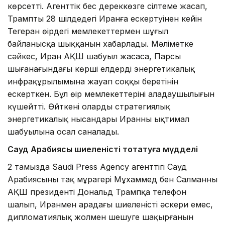
көрсетті. Агенттік бес дереккөзге сілтеме жасап,
Трамптың 28 шілдедегі Иранға ескертуінен кейін
Тегеран өңірдегі мемлекеттермен шұғыл
байланысқа шыққанын хабарлады. Мәліметке
сәйкес, Иран АҚШ шабуыл жасаса, Парсы
шығанағындағы көрші елдердің энергетикалық
инфрақұрылымына жауап соққы беретінін
ескерткен. Бұл өңір мемлекеттерінің алаңдаушылығын
күшейтті. Өйткені олардың стратегиялық
энергетикалық нысандары Иранның ықтимал
шабуылына осал саналады.
Сауд Арабиясы шиеленісті тоқтатуға мүдделі
2 тамызда Saudi Press Agency агенттігі Сауд
Арабиясының тақ мұрагері Мұхаммед бен Салманның
АҚШ президенті Дональд Трампқа телефон
шалып, Иранмен арадағы шиеленісті әскери емес,
дипломатиялық жолмен шешуге шақырғанын