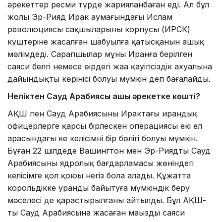
әрекеттер ресми түрде жарияланбаған еді. Ал бұл
жолы Эр-Рияд Ирак аумағындағы Ислам
революциясы сақшыларының корпусы (ИРСК)
күштеріне жасалған шабуылға қатысқанын ашық
мәлімдеді. Сарапшылар мұны Иранға берілген
саяси белгі немесе өңірдегі жаңа қауіпсіздік ахуалына
дайындықтың көрінісі болуы мүмкін деп бағалайды.
Неліктен Сауд Арабиясы ашық әрекетке көшті?
АҚШ пен Сауд Арабиясының Ирактағы ирандық
офицерлерге қарсы бірлескен операциясы екі ел
арасындағы кең келісімнің бір бөлігі болуы мүмкін.
Бұған 22 шілдеде Вашингтон мен Эр-Риядтың Сауд
Арабиясының ядролық бағдарламасы жөніндегі
келісімге қол қоюы негіз бола алады. Құжатта
корольдікке уранды байытуға мүмкіндік беру
мәселесі де қарастырылғаны айтылды. Бұл АҚШ-
тың Сауд Арабиясына жасаған маңызды саяси