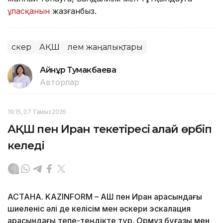
ұласқанын
жазғанбыз.
Әскер
АҚШ
Әлем жаңалықтары
Айнұр Тумакбаева
Авторлар
19:15, 07 Тамыз 2026
АҚШ пен Иран текетіресі қалай өрбіп
келеді
АСТАНА. KAZINFORM – АҚШ пен Иран арасындағы
шиеленіс әлі де келісім мен әскери эскалация
арасындағы тепе-теңдікте тұр. Ормуз бұғазы мен