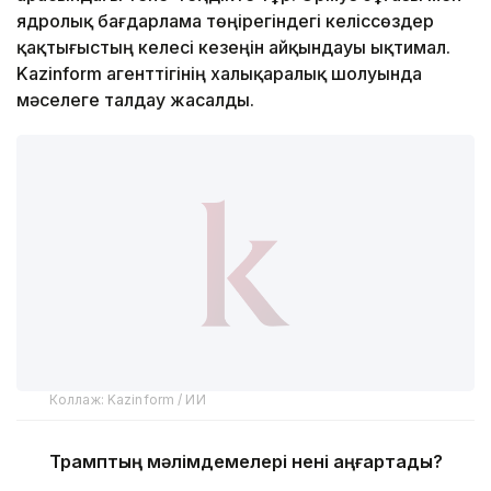
ядролық бағдарлама төңірегіндегі келіссөздер
қақтығыстың келесі кезеңін айқындауы ықтимал.
Kazinform агенттігінің халықаралық шолуында
мәселеге талдау жасалды.
Коллаж: Kazinform / ИИ
Трамптың мәлімдемелері нені аңғартады?