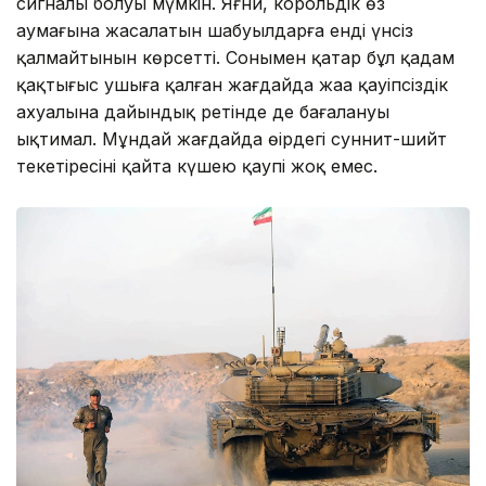
сигналы болуы мүмкін. Яғни, корольдік өз
аумағына жасалатын шабуылдарға енді үнсіз
қалмайтынын көрсетті. Сонымен қатар бұл қадам
қақтығыс ушыға қалған жағдайда жаңа қауіпсіздік
ахуалына дайындық ретінде де бағалануы
ықтимал. Мұндай жағдайда өңірдегі суннит-шийт
текетіресінің қайта күшею қаупі жоқ емес.