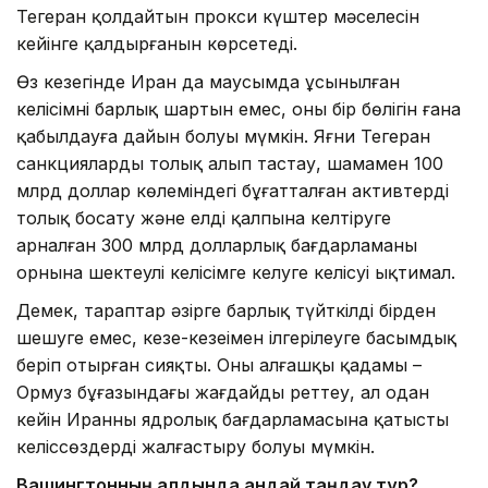
Тегеран қолдайтын прокси күштер мәселесін
кейінге қалдырғанын көрсетеді.
Өз кезегінде Иран да маусымда ұсынылған
келісімнің барлық шартын емес, оның бір бөлігін ғана
қабылдауға дайын болуы мүмкін. Яғни Тегеран
санкцияларды толық алып тастау, шамамен 100
млрд доллар көлеміндегі бұғатталған активтерді
толық босату және елді қалпына келтіруге
арналған 300 млрд долларлық бағдарламаның
орнына шектеулі келісімге келуге келісуі ықтимал.
Демек, тараптар әзірге барлық түйткілді бірден
шешуге емес, кезең-кезеңімен ілгерілеуге басымдық
беріп отырған сияқты. Оның алғашқы қадамы –
Ормуз бұғазындағы жағдайды реттеу, ал одан
кейін Иранның ядролық бағдарламасына қатысты
келіссөздерді жалғастыру болуы мүмкін.
Вашингтонның алдында қандай таңдау тұр?