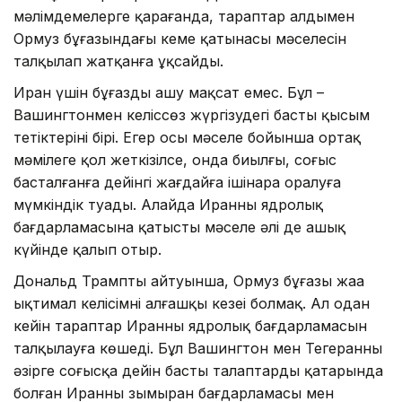
мәлімдемелерге қарағанда, тараптар алдымен
Ормуз бұғазындағы кеме қатынасы мәселесін
талқылап жатқанға ұқсайды.
Иран үшін бұғазды ашу мақсат емес. Бұл –
Вашингтонмен келіссөз жүргізудегі басты қысым
тетіктерінің бірі. Егер осы мәселе бойынша ортақ
мәмілеге қол жеткізілсе, онда биылғы, соғыс
басталғанға дейінгі жағдайға ішінара оралуға
мүмкіндік туады. Алайда Иранның ядролық
бағдарламасына қатысты мәселе әлі де ашық
күйінде қалып отыр.
Дональд Трамптың айтуынша, Ормуз бұғазы жаңа
ықтимал келісімнің алғашқы кезеңі болмақ. Ал одан
кейін тараптар Иранның ядролық бағдарламасын
талқылауға көшеді. Бұл Вашингтон мен Тегеранның
әзірге соғысқа дейін басты талаптардың қатарында
болған Иранның зымыран бағдарламасы мен