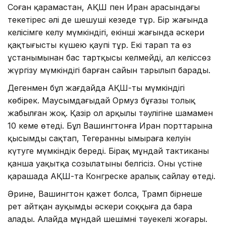
Соған қарамастан, АҚШ пен Иран арасындағы
текетірес әлі де шешуші кезеңде тұр. Бір жағында
келісімге келу мүмкіндігі, екінші жағында әскери
қақтығыстың күшею қаупі тұр. Екі тарап та өз
ұстанымынан бас тартқысы келмейді, ал келіссөз
жүргізу мүмкіндігі барған сайын тарылып барады.
Дегенмен бұл жағдайда АҚШ-тың мүмкіндігі
көбірек. Маусымдағыдай Ормуз бұғазы толық
жабылған жоқ. Қазір ол арқылы тәулігіне шамамен
10 кеме өтеді. Бұл Вашингтонға Иран порттарына
қысымды сақтап, Тегеранның ымыраға келуін
күтуге мүмкіндік береді. Бірақ мұндай тактиканың
қанша уақытқа созылатыны белгісіз. Оның үстіне
қарашада АҚШ-та Конгреске аралық сайлау өтеді.
Әрине, Вашингтон қажет болса, Трамп бірнеше
рет айтқан ауқымды әскери соққыға да бара
алады. Алайда мұндай шешімнің тәуекелі жоғары.