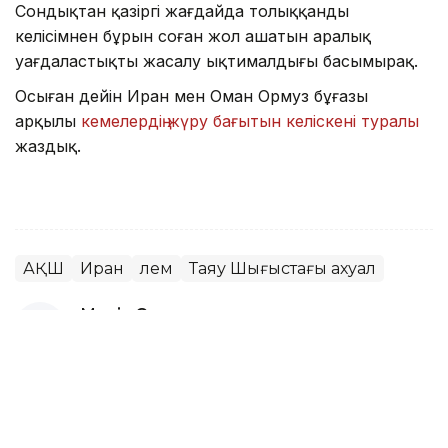
Сондықтан қазіргі жағдайда толыққанды
келісімнен бұрын соған жол ашатын аралық
уағдаластықтың жасалу ықтималдығы басымырақ.
Осыған дейін Иран мен Оман Ормуз бұғазы
арқылы
кемелердің жүру бағытын келіскені туралы
жаздық.
АҚШ
Иран
Әлем
Таяу Шығыстағы ахуал
Мөлдір Снадин
Авторлар
18:30, 07 Тамыз 2026
Авиациядағы рекорд: ең ұзақ