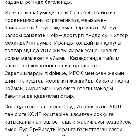
қадамы ретінде бағаланды.
Ирактағы шабуылдың тағы бір себебі Найнава
провинциясының стратегиялық маңызымен
байланысты болуы ықтимал. Орталығы Мосул
қаласы саналатын өңір – дәстүрлі түрде сунниттер
мекендейтін аумақ. Иранды қолдайтын қарулы
топтар мұнда 2017 жылы «Ирак және Левант
ислам мемлекеті» ұйымы (Қазақстанда тыйым
салынған) жеңілгеннен кейін орналасты.
Сарапшылардың пікірінше, ИРСК мен оған жақын
шииттік күштер жергілікті жағдайды бақылап қана
қоймай, Сирия мен Түркияға өтетін маңызды
бағытты да қадағалап отыр.
Осы тұрғыдан алғанда, Сауд Арабиясының АҚШ-
пен бірге КСИР күштеріне жасалған соққыға
қатысқанын алғаш рет ашық жариялауы кездейсоқ
емес. Бұл Эр-Риядтың Иранға бағытталған саяси