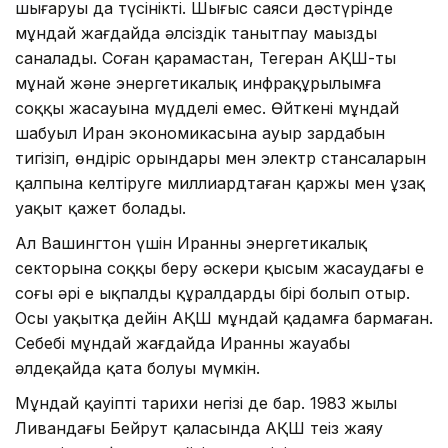
шығаруы да түсінікті. Шығыс саяси дәстүрінде
мұндай жағдайда әлсіздік танытпау маңызды
саналады. Соған қарамастан, Тегеран АҚШ-тың
мұнай және энергетикалық инфрақұрылымға
соққы жасауына мүдделі емес. Өйткені мұндай
шабуыл Иран экономикасына ауыр зардабын
тигізіп, өндіріс орындары мен электр стансаларын
қалпына келтіруге миллиардтаған қаржы мен ұзақ
уақыт қажет болады.
Ал Вашингтон үшін Иранның энергетикалық
секторына соққы беру әскери қысым жасаудағы ең
соңғы әрі ең ықпалды құралдардың бірі болып отыр.
Осы уақытқа дейін АҚШ мұндай қадамға бармаған.
Себебі мұндай жағдайда Иранның жауабы
әлдеқайда қатаң болуы мүмкін.
Мұндай қауіптің тарихи негізі де бар. 1983 жылы
Ливандағы Бейрут қаласында АҚШ теңіз жаяу