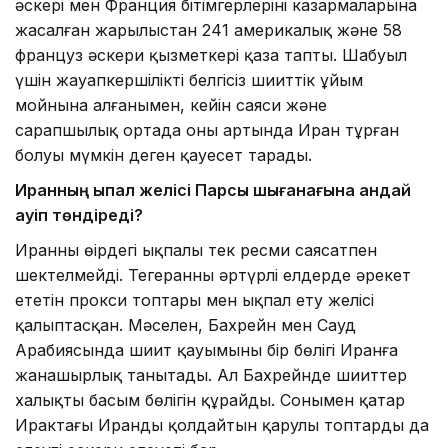
әскері мен Франция бітімгерлерінің казармаларына
жасалған жарылыстан 241 америкалық және 58
француз әскери қызметкері қаза тапты. Шабуыл
үшін жауапкершілікті белгісіз шииттік ұйым
мойнына алғанымен, кейін саяси және
сарапшылық ортада оның артында Иран тұрған
болуы мүмкін деген қауесет тарады.
Иранның ықпал желісі Парсы шығанағына қандай
қауіп төндіреді?
Иранның өңірдегі ықпалы тек ресми саясатпен
шектелмейді. Тегеранның әртүрлі елдерде әрекет
ететін прокси топтары мен ықпал ету желісі
қалыптасқан. Мәселен, Бахрейн мен Сауд
Арабиясында шиит қауымының бір бөлігі Иранға
жанашырлық танытады. Ал Бахрейнде шииттер
халықтың басым бөлігін құрайды. Сонымен қатар
Ирактағы Иранды қолдайтын қарулы топтардың да