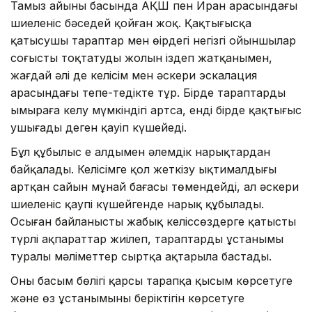
Тамыз айының басында АҚШ пен Иран арасындағы
шиеленіс бәсеңдей қойған жоқ. Қақтығысқа
қатысушы тараптар мен өңірдегі негізгі ойыншылар
соғысты тоқтатудың жолын іздеп жатқанымен,
жағдай әлі де келісім мен әскери эскалация
арасындағы тепе-теңдікте тұр. Бірде тараптардың
ымыраға келу мүмкіндігі артса, енді бірде қақтығыс
ушығады деген қауіп күшейеді.
Бұл құбылыс ең алдымен әлемдік нарықтардан
байқалады. Келісімге қол жеткізу ықтималдығы
артқан сайын мұнай бағасы төмендейді, ал әскери
шиеленіс қаупі күшейгенде нарық құбылады.
Осыған байланысты жабық келіссөздерге қатысты
түрлі ақпараттар жиілеп, тараптардың ұстанымы
туралы мәліметтер сыртқа ақтарыла бастады.
Оның басым бөлігі қарсы тарапқа қысым көрсетуге
және өз ұстанымының беріктігін көрсетуге