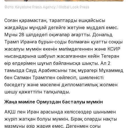
Фото: Keystone Press Agency / Global Look Press
Соған қарамастан, тараптардың ешқайсысы
жағдайдың мұндай деңгейге жетуіне мүдделі емес.
Мұны 28 шілдедегі оқиғалар аңғартты. Дональд
Трамп Иранға бұрын-соңды болмаған қуатты соққы
жасалуы мүмкін екенін мәлімдегеннен және КСИР
нысандарына шабуыл жасалғаннан кейін Тегеран
өңір елдерімен шұғыл байланысқа шықты. Ал 2
тамызда Сауд Арабиясының тақ мұрагері Мұхаммед
бен Салман Трамппен сөйлесіп, шиеленісті
бәсеңдету және мәселені дипломатиялық жолмен
шешу қажеттігін талқылады.
Жаңа мәміле Ормуздан басталуы мүмкін
АҚШ пен Иран арасында келіссөздер шынымен
жүріп жатқан болуы мүмкін. Бірақ олардың нақты
мазмұны әзір жария емес. Дегенмен соңғы