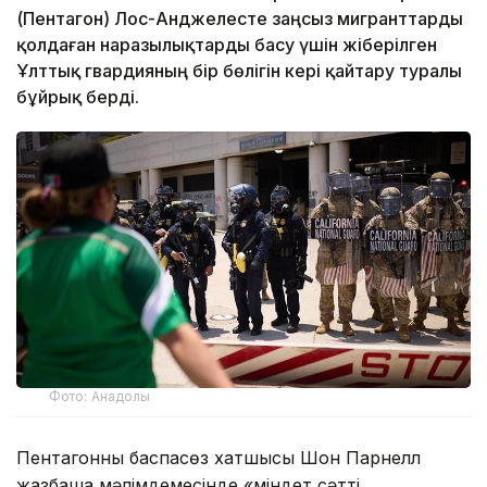
(Пентагон) Лос-Анджелесте заңсыз мигранттарды
қолдаған наразылықтарды басу үшін жіберілген
Ұлттық гвардияның бір бөлігін кері қайтару туралы
бұйрық берді.
Фото: Анадолы
Пентагонның баспасөз хатшысы Шон Парнелл
жазбаша мәлімдемесінде «міндет сәтті