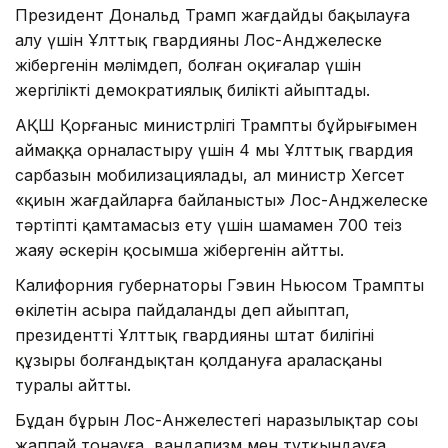
Президент Дональд Трамп жағдайды бақылауға
алу үшін Ұлттық гвардияны Лос-Анджелеске
жібергенін мәлімдеп, болған оқиғалар үшін
жергілікті демократиялық билікті айыптады.
АҚШ Қорғаныс министрлігі Трамптың бұйрығымен
аймаққа орналастыру үшін 4 мың Ұлттық гвардия
сарбазын мобилизациялады, ал министр Хегсет
«қиын жағдайларға байланысты» Лос-Анджелеске
тәртіпті қамтамасыз ету үшін шамамен 700 теңіз
жаяу әскерін қосымша жібергенін айтты.
Калифорния губернаторы Гэвин Ньюсом Трампты
өкілетін асыра пайдаланды деп айыптап,
президенттің Ұлттық гвардияны штат билігінің
құзыры болғандықтан қолдануға араласқаны
туралы айтты.
Бұдан бұрын Лос-Анжелестегі наразылықтар соңы
жаппай тонауға, вандализм мен тұтқындауға