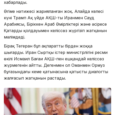
хабарлады.
Әңгіме нәтижесі жарияланған жоқ. Алайда келесі
күні Трамп Ақ үйде АҚШ-тың Иранмен Сауд
Арабиясы, Біріккен Араб Әмірліктері және әсіресе
Қатардың қолдауымен келіссөз жүргізіп жатқанын
мәлімдеді.
Бірақ Тегеран бұл ақпаратты бірден жоққа
шығарды. Иран Сыртқы істер министрлігінің ресми
өкілі Исмаил Бағаи АҚШ-пен ешқандай келіссөз
жүрмегенін айтты. Дегенмен ол Оманмен Ормуз
бұғазындағы кеме қатынасына қатысты диалогтың
жалғасып жатқанын растады.