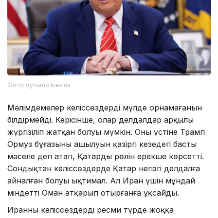
Фото: dynamo.kiev.ua
Мәлімдемелер келіссөздердің мүлде орнамағанын
білдірмейді. Керісінше, олар делдалдар арқылы
жүргізіліп жатқан болуы мүмкін. Оның үстіне Трамп
Ормуз бұғазының ашылуын қазіргі кезеңдегі басты
мәселе деп атап, Қатардың рөлін ерекше көрсетті.
Сондықтан келіссөздерде Қатар негізгі делдалға
айналған болуы ықтимал. Ал Иран үшін мұндай
міндетті Оман атқарып отырғанға ұқсайды.
Иранның келіссөздерді ресми түрде жоққа