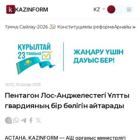
KAZINFORM
KZ
Сайлау-2026
Конституциялық реформа
Арнайы жо
Тренд:
14:02, 16 Шілде 2025
Пентагон Лос-Анджелестегі Ұлттық
гвардияның бір бөлігін қайтарады
АСТАНА. KAZINFORM — АҚШ Қорғаныс министрлігі