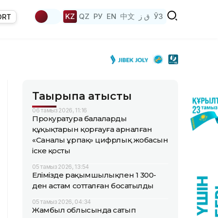
KZ
QZ
РУ
EN
中文
ق ز
ЎЗ
ORT
Тақырыпқа қатысты
06 тамыз 2026, 11:16
Прокуратура балалардың
құқықтарын қорғауға арналған
«Саналы ұрпақ» цифрлық жобасын
іске қосты
05 тамыз 2026, 13:54
Елімізде рақымшылықпен 1 300-
ден астам сотталған босатылды
05 тамыз 2026, 04:34
Жамбыл облысында сатып