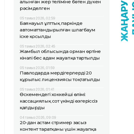
алынған жер теліміне бөтен дүкен
рәсімделген
05 тамыз 2026, 02:59
Баянауыл ұлттық паркінде
автоматтандырылған шлагбаум
іске қосылды
05 тамыз 2026, 02:45
Жамбыл облысында орман өртіне
кінәлі бес адам жауапқа тартылды
05 тамыз 2026, 01:59
Павлодарда мердігерлердің 20
құрылыс лицензиясы тоқтатылды
05 тамыз 2026, 01:41
Өскемендегі хоккейші өлімі:
кассациялық сот үкімді өзгеріссіз
қалдырды
04 тамыз 2026, 09:09
20-дан астам стример заңсыз
контент таратқаны үшін жауапқа