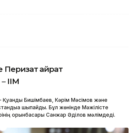
 Перизат Қайрат
– ІІМ
Қуандық Бишімбаев, Кәрім Мәсімов және
тандыққа шықпайды. Бұл жөнінде Мәжілісте
трінің орынбасары Санжар Әділов мәлімдеді.