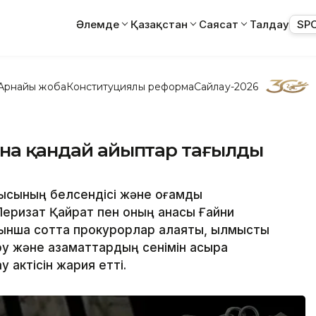
Әлемде
Қазақстан
Саясат
Талдау
SP
Арнайы жоба
Конституциялық реформа
Сайлау-2026
ына қандай айыптар тағылды
ысының белсендісі және қоғамдық
Перизат Қайрат пен оның анасы Ғайни
ынша сотта прокурорлар алаяқтық, қылмыстық
ру және азаматтардың сенімін асыра
 актісін жария етті.