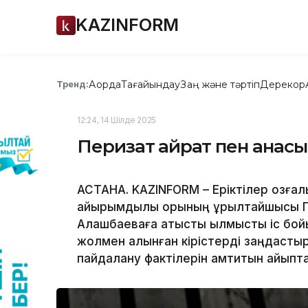
KAZINFORM
Ақорда
Тағайындау
Заң және тәртіп
Дерекқор
Тренд:
12:24, 14 Шілде 2025
Перизат Қайрат пен анас
АСТАНА. KAZINFORM – Еріктілер қозғал
қайырымдылық қорының құрылтайшысы 
Алашбаеваға қатысты қылмыстық іс бой
жолмен алынған кірістерді заңдасты
пайдалану фактілерін қамтитын айыптау