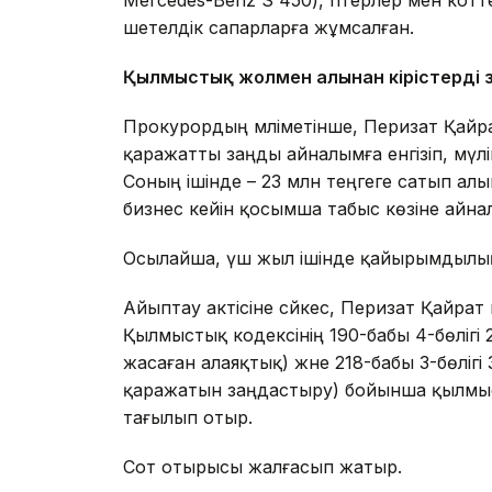
Mercedes-Benz S 450), пәтерлер мен кот
шетелдік сапарларға жұмсалған.
Қылмыстық жолмен алынған кірістерді
Прокурордың мәліметінше, Перизат Қайр
қаражатты заңды айналымға енгізіп, мүлік
Соның ішінде – 23 млн теңгеге сатып алын
бизнес кейін қосымша табыс көзіне айнал
Осылайша, үш жыл ішінде қайырымдылық
Айыптау актісіне сәйкес, Перизат Қайра
Қылмыстық кодексінің 190-бабы 4-бөлігі 
жасаған алаяқтық) және 218-бабы 3-бөлі
қаражатын заңдастыру) бойынша қылмы
тағылып отыр.
Сот отырысы жалғасып жатыр.