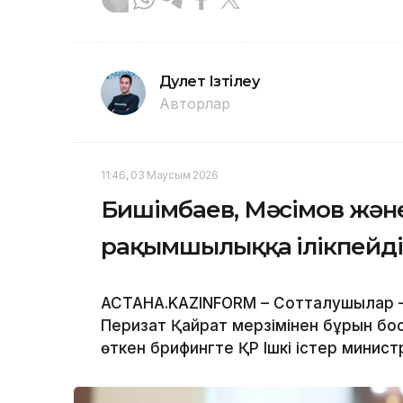
Дәулет Ізтілеу
Авторлар
11:46, 03 Маусым 2026
Бишімбаев, Мәсімов және
рақымшылыққа ілікпейді 
АСТАНА.KAZINFORM – Сотталушылар – 
Перизат Қайрат мерзімінен бұрын бос
өткен брифингте ҚР Ішкі істер минис