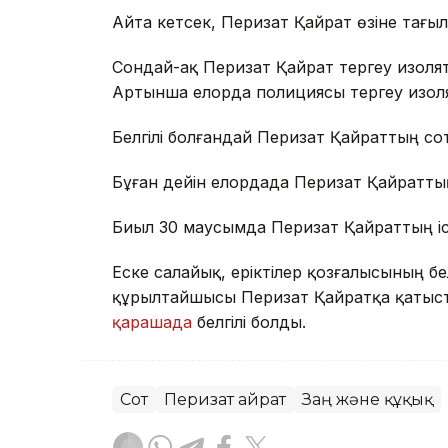
Айта кетсек, Перизат Қайрат өзіне тағ
Сондай-ақ Перизат Қайрат тергеу изолято
Артынша елорда полициясы тергеу изо
Белгілі болғандай Перизат Қайраттың с
Бұған дейін елордада Перизат Қайратты
Биыл 30 маусымда Перизат Қайраттың і
Еске салайық, еріктілер қозғалысының 
құрылтайшысы Перизат Қайратқа қатысты
қарашада
белгілі болды.
Сот
Перизат Қайрат
Заң және құқық