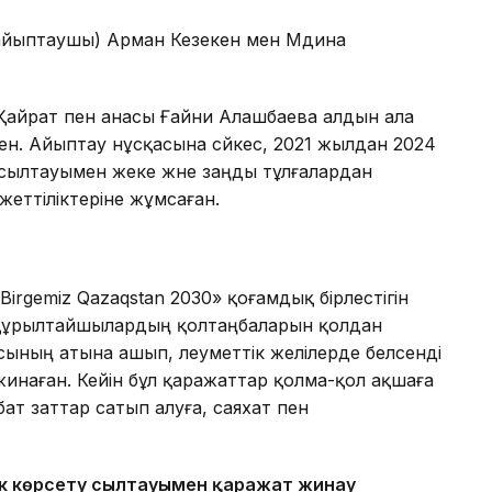
айыптаушы) Арман Кезекен мен Мәдина
 Қайрат пен анасы Ғайни Алашбаева алдын ала
кен. Айыптау нұсқасына сәйкес, 2021 жылдан 2024
сылтауымен жеке және заңды тұлғалардан
жеттіліктеріне жұмсаған.
Birgemiz Qazaqstan 2030» қоғамдық бірлестігін
 құрылтайшылардың қолтаңбаларын қолдан
сының атына ашып, әлеуметтік желілерде белсенді
инаған. Кейін бұл қаражаттар қолма-қол ақшаға
ат заттар сатып алуға, саяхат пен
к көрсету сылтауымен қаражат жинау