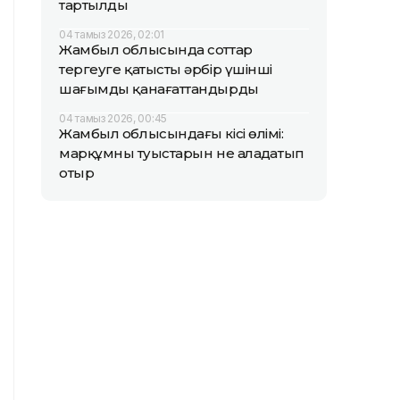
тартылды
04 тамыз 2026, 02:01
Жамбыл облысында соттар
тергеуге қатысты әрбір үшінші
шағымды қанағаттандырды
04 тамыз 2026, 00:45
Жамбыл облысындағы кісі өлімі:
марқұмның туыстарын не алаңдатып
отыр