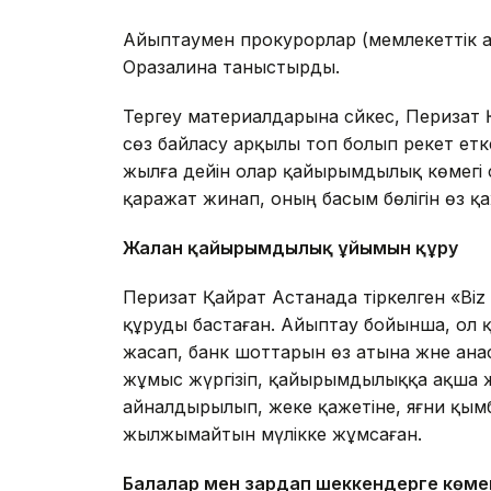
Айыптаумен прокурорлар (мемлекеттік 
Оразалина таныстырды.
Тергеу материалдарына сәйкес, Перизат
сөз байласу арқылы топ болып әрекет ет
жылға дейін олар қайырымдылық көмегі 
қаражат жинап, оның басым бөлігін өз қа
Жалған қайырымдылық ұйымын құру
Перизат Қайрат Астанада тіркелген «Biz 
құруды бастаған. Айыптау бойынша, ол
жасап, банк шоттарын өз атына және ана
жұмыс жүргізіп, қайырымдылыққа ақша ж
айналдырылып, жеке қажетіне, яғни қымб
жылжымайтын мүлікке жұмсаған.
Балалар мен зардап шеккендерге көме