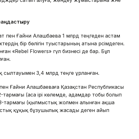
тедждер сатып алуға, жөндеу жұмыстарына және
 заңдастыру
ат пен Ғайни Алашбаева 1 млрд теңгеден астам
тердің бір бөлігін туыстарының атына рәсімдеген.
ған «Rebel Flowers» гүл бизнесі де бар. Бұл
ған.
 сылтауымен 3,4 млрд теңге ұрланған.
т пен Ғайни Алашбаеваға Қазақстан Республикасы
2-тармағы (аса ірі көлемде, адамдар тобы болып
гі 3-тармағы (қылмыстық жолмен алынған ақша
стық құқық бұзушылық жасады деген айып