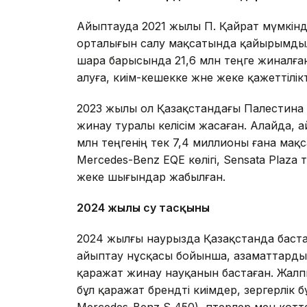
Айыптауда 2021 жылы П. Қайрат мүмкінді
орталығын салу мақсатында қайырымды
шара барысында 21,6 млн теңге жиналған,
алуға, киім-кешекке және жеке қажеттілі
2023 жылы ол Қазақстандағы Палестина 
жинау туралы келісім жасаған. Алайда, а
млн теңгенің тек 7,4 миллионы ғана мақ
Mercedes-Benz EQE көлігі, Sensata Plaza 
жеке шығындар жабылған.
2024 жылғы су тасқыны
2024 жылғы наурызда Қазақстанда баста
айыптау нұсқасы бойынша, азаматтардың
қаражат жинау науқанын бастаған. Жалпы
бұл қаражат брендті киімдер, зергерлік 