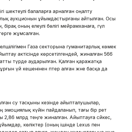
гі шектеулі балаларға арналған оңалту
лық аукционын ұйымдастырғаны айтылған. Осы
 бірақ оның елеулі бөлігі мейрамханаға, гүл
ктерге жұмсалған.
елшілігімен Газа секторына гуманитарлық көмек
йыптау актісінде көрсетілгендей, жиналған 566
сатты түрде аударылған. Қалған қаражатқа
тұрғын үй кешенінен пәтер алған және басқа да
лған су тасқыны кезінде айыпталушылар,
 эмоциялық күйін пайдаланып, тағы бір рет
 2,86 млрд теңге жиналған. Айыптауға сәйкес,
бұйымдар, көліктер (оның ішінде Lexus пен