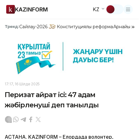
KAZINFORM
KZ
Сайлау-2026
Конституциялық реформа
Арнайы жо
Тренд:
17:17, 16 Шілде 2025
Перизат Қайрат ісі: 47 адам
жәбірленуші деп танылды
АСТАНА. KAZINFORM – Елордада волонтер,