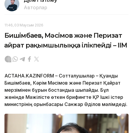
Дәулет Ізтілеу
Авторлар
11:46, 03 Маусым 2026
Бишімбаев, Мәсімов және Перизат
Қайрат рақымшылыққа ілікпейді – ІІМ
АСТАНА.KAZINFORM – Сотталушылар – Қуандық
Бишімбаев, Кәрім Мәсімов және Перизат Қайрат
мерзімінен бұрын бостандыққа шықпайды. Бұл
жөнінде Мәжілісте өткен брифингте ҚР Ішкі істер
министрінің орынбасары Санжар Әділов мәлімдеді.