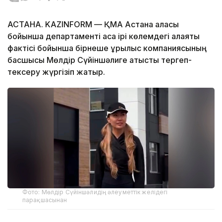
АСТАНА. KAZINFORM — ҚМА Астана қаласы
бойынша департаменті аса ірі көлемдегі алаяқтық
фактісі бойынша бірнеше құрылыс компаниясының
басшысы Мөлдір Сүйіншәлиге қатысты тергеп-
тексеру жүргізіп жатыр.
Фото: Мөлдір Сүйіншәлидің әлеуметтік желідегі
парақшасынан