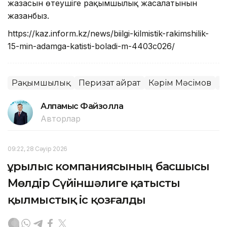
жазасын өтеушіге рақымшылық жасалатынын
жазғанбыз.
https://kaz.inform.kz/news/biilgi-kilmistik-rakimshilik-
15-min-adamga-katisti-boladi-m-4403c026/
Рақымшылық
Перизат Қайрат
Кәрім Мәсімов
Қ
Алпамыс Файзолла
Авторлар
09:22, 28 Сәуір 2026
Құрылыс компаниясының басшысы
Мөлдір Сүйіншәлиге қатысты
қылмыстық іс қозғалды