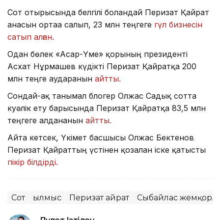
Сот отырысында белгілі болғандай Перизат Қайрат
анасын ортаға салып, 23 млн теңгеге
гүл бизнесін
сатып алған.
Одан бөлек «Асар-Үме» қорының президенті
Асхат Нұрмашев күдікті Перизат Қайратқа 200
млн теңге аударғанын
айтты.
Сондай-ақ танымал блогер Олжас Садық сотта
куәлік ету барысында Перизат Қайратқа 83,5 млн
теңгеге алданғанын
айтты.
Айта кетсек, Үкімет басшысы Олжас Бектенов
Перизат Қайраттың үстінен қозғалған іске қатысты
пікір білдірді.
Сот
Қылмыс
Перизат Қайрат
Сыбайлас жемқорл