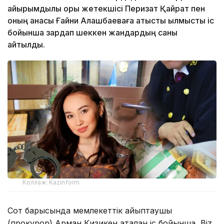
қайырымдылық қоры жетекшісі Перизат Қайрат пен
оның анасы Ғайни Алашбаеваға қатысты қылмыстық іс
бойынша зардап шеккен жандардың саны
айтылды.
Коллаж: Kazinform
Сот барысында мемлекеттік айыптаушы
(прокурор) Арман Кизикен аталған іс бойынша, Biz