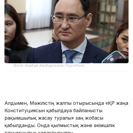
Фото: Ағыбай Аяпбергенов / Kazinform
Алдымен, Мәжілістің жалпы отырысында «ҚР жаңа
Конституциясын қабылдауға байланысты
рақымшылық жасау туралы» заң жобасы
қабылданды. Онда қылмыстық және әкімшілік
рақымшылық қарастырылған.