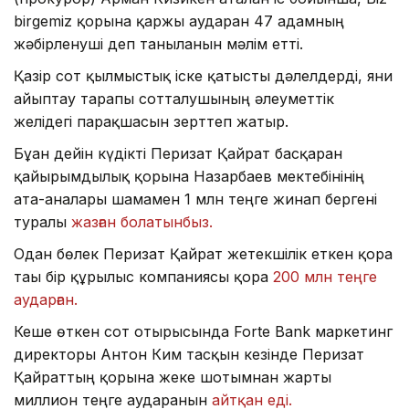
birgemiz қорына қаржы аударған 47 адамның
жәбірленуші деп танылғанын мәлім етті.
Қазір сот қылмыстық іске қатысты дәлелдерді, яғни
айыптау тарапы сотталушының әлеуметтік
желідегі парақшасын зерттеп жатыр.
Бұған дейін күдікті Перизат Қайрат басқарған
қайырымдылық қорына Назарбаев мектебінінің
ата-аналары шамамен 1 млн теңге жинап бергені
туралы
жазған болатынбыз.
Одан бөлек Перизат Қайрат жетекшілік еткен қорға
тағы бір құрылыс компаниясы қорға
200 млн теңге
аударған.
Кеше өткен сот отырысында Forte Bank маркетинг
директоры Антон Ким тасқын кезінде Перизат
Қайраттың қорына жеке шотымнан жарты
миллион теңге аударғанын
айтқан еді.