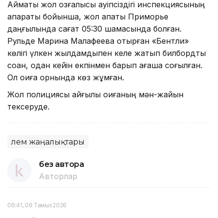
Аймақтық жол қозғалысы қауіпсіздігі инспекциясының
ақпараты бойынша, жол апаты Приморье
даңғылында сағат 05:30 шамасында болған.
Рульде Марина Малафеева отырған «Бентли»
көлігі үлкен жылдамдықпен келе жатып билбордты
соққан, одан кейін екпінмен барып ағашқа соғылған.
Ол оқиға орнында көз жұмған.
Жол полициясы қайғылы оқиғаның мән-жайын
тексеруде.
Әлем жаңалықтары
без автора
Авторлар
06:41, 09 Тамыз 2026