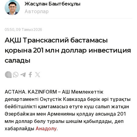
Жасұлан Бақытбекұлы
Авторлар
05:50, 09 Тамыз 2026
АҚШ Транскаспий бастамасы
қорына 201 млн доллар инвестиция
салады
АСТАНА. KAZINFORM – АҚШ Мемлекеттік
департаменті Оңтүстік Кавказда берік әрі тұрақты
бейбітшілікті қамтамасыз етуге күш салып жатқан
Әзербайжан мен Арменияны қолдау аясында 201
млн доллар бөлу туралы шешім қабылдады, деп
хабарлайды
Анадолу
.