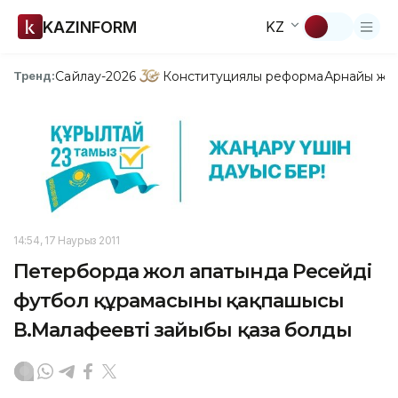
KAZINFORM
KZ
Сайлау-2026
Конституциялық реформа
Арнайы жо
Тренд:
14:54, 17 Наурыз 2011
Петерборда жол апатында Ресейдің
футбол құрамасының қақпашысы
В.Малафеевтің зайыбы қаза болды