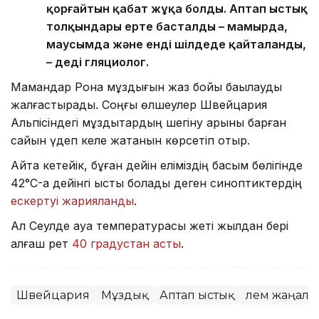
қорғайтын қабат жұқа болды. Аптап ыстық
толқындары ерте басталды – мамырда,
маусымда және енді шілдеде қайталанды,
– деді гляциолог.
Мамандар Рона мұздығын жаз бойы бақылауды
жалғастырады. Соңғы өлшеулер Швейцария
Альпісіндегі мұздықтардың шегіну қарқыны барған
сайын үдеп келе жатқанын көрсетіп отыр.
Айта кетейік, бұған дейін еліміздің басым бөлігінде
42°C-қа дейінгі ыстық болады деген синоптиктердің
ескертуі жарияланды
.
Ал Сеулде ауа температурасы жеті жылдан бері
алғаш рет
40 градустан асты
.
Швейцария
Мұздық
Аптап ыстық
Әлем жаңал