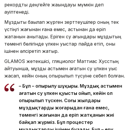
рекордтық деңгейге жақындауы мүмкін деп
қауіптенеді.
Мұздықты бақылап жүрген зерттеушілер оның тек
үстіңгі жағынан ғана емес, астынан да еріп
жатқанын анықтады. Еріген су ағындары мұздықтың
төменгі бөлігінде үлкен қуыстар пайда етіп, оны
ішінен әлсіретіп жатыр.
GLAMOS жетекшісі, гляциолог Маттиас Хусстың
айтуынша, мұздық астымен ағатын су үлкен қуыс
жасап, кейін оның опырылып түсуіне себеп болған.
– Бұл – опырылу шұңқыры. Мұздық астымен
ағатын су үлкен қуысты ойып, кейін ол
опырылып түскен. Соңғы жылдары
мұздықтардың жоғарыдан ғана емес,
төменгі жағынан да еріп жатқанын жиі
байқап жүрміз. Бұл процестер
мұздықтарды ішінен бұзады. Бұл – еру