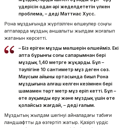
үдерісін одан әрі жеделдететін үлкен
проблема, – деді Маттиас Хусс.
Рона мұздығында жүргізілген өлшеулер соңғы
апталарда мұздың қаншалықты жылдам жоғалып
жатқанын көрсетті.
– Біз еріген мұздың мөлшерін өлшейміз. Екі
апта бұрынғы соңғы сапарымнан бері
мұздық 1,40 метрге жұқарды. Бұл –
тәулігіне 10 сантиметр мұз деген сөз.
Маусым айының ортасында биыл Рона
мұздығына алғаш келген кезімнен бері
шамамен төрт метр мұз еріп кетті. Бұл –
өте ауқымды еру және мұздық үшін өте
қолайсыз жағдай, – деді ғалым.
Мұздықтың жылдам шегінуі айналадағы табиғи
ландшафтты да өзгертіп жатыр. Қазіргі үрдіс