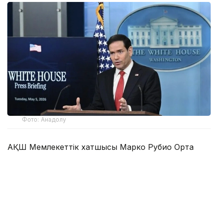
Фото: Анадолу
АҚШ Мемлекеттік хатшысы Марко Рубио Орта
дәліз деп те аталатын Транскаспий сауда бағыты
бойындағы жеке сектор инвестицияларына қолдау
көрсететін Транскаспий бастамасы қорының
құрылғанын мәлімдеді.
Әзербайжан мен Армения арасындағы бейбіт