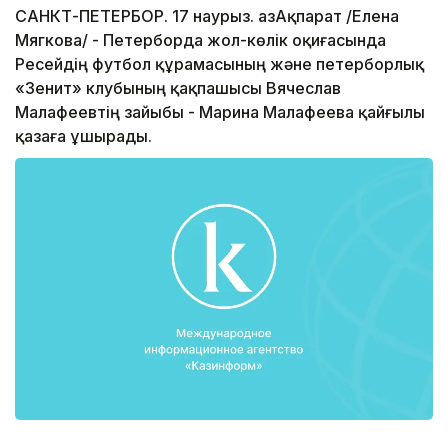
САНКТ-ПЕТЕРБОР. 17 наурыз. ҚазАқпарат /Елена
Мягкова/ - Петерборда жол-көлік оқиғасында
Ресейдің футбол құрамасының және петерборлық
«Зенит» клубының қақпашысы Вячеслав
Малафеевтің зайыбы - Марина Малафеева қайғылы
қазаға ұшырады.