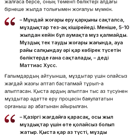
жалғаса берсе, оның төменгі бөліктері алдағы
бірнеше жылда толығымен жоғалуы мүмкін.
– Мұндай жоғары еру қарқыны сақталса,
мұздықтар тез-ақ кішірейеді. Меніңше, 5-10
жылдан кейін бұл аумақта мұз қалмайды.
Мұздық тек таудың жоғары жағында, ауа
райы салқындау әрі қар көбірек түсетін
бөліктерде ғана сақталады, – деді
Маттиас Хусс.
Ғалымдардың айтуынша, мұздықтар үшін қолайсыз
жағдай жазғы аптап басталмай тұрып-ақ
қалыптасқан. Қыста қардың қалыптан тыс аз түсуінен
мұздықтар әдетте еру процесін баяулататын
қорғаныш қар қабатынан айырылған.
– Қазіргі жағдайға қарасақ, осы жыл
мұздықтар үшін өте қолайсыз болып
жатыр. Қыста қар аз түсті, мұзды