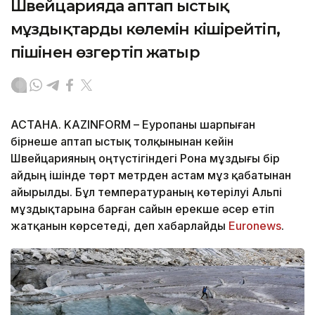
Швейцарияда аптап ыстық
мұздықтардың көлемін кішірейтіп,
пішінен өзгертіп жатыр
АСТАНА. KAZINFORM – Еуропаны шарпыған
бірнеше аптап ыстық толқынынан кейін
Швейцарияның оңтүстігіндегі Рона мұздығы бір
айдың ішінде төрт метрден астам мұз қабатынан
айырылды. Бұл температураның көтерілуі Альпі
мұздықтарына барған сайын ерекше әсер етіп
жатқанын көрсетеді, деп хабарлайды
Еuronews
.