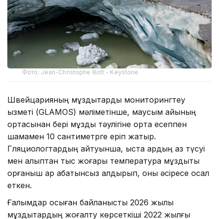
Фото: Jean-Christophe Bott - Keystone
Швейцарияның мұздықтарды мониторингтеу
қызметі (GLAMOS) мәліметінше, маусым айының
ортасынан бері мұздық тәулігіне орта есеппен
шамамен 10 сантиметрге еріп жатыр.
Гляциологтардың айтуынша, қыста қардың аз түсуі
мен қалыптан тыс жоғары температура мұздықты
қорғаныш қар қабатынсыз қалдырып, оны әсіресе осал
еткен.
Ғалымдар осыған байланысты 2026 жылы
мұздықтардың жоғалту көрсеткіші 2022 жылғы