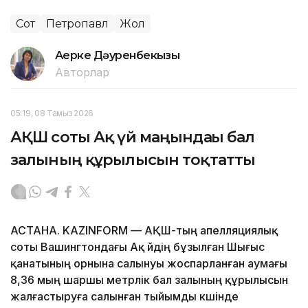
Сот
Петропавл
Жол
Ақерке Дәуренбекқызы
Авторлар
05:19, 08 Тамыз 2026
АҚШ соты Ақ үй маңындағы бал
залының құрылысын тоқтатты
АСТАНА. KAZINFORM — АҚШ-тың апелляциялық
соты Вашингтондағы Ақ үйдің бұзылған Шығыс
қанатының орнына салынуы жоспарланған аумағы
8,36 мың шаршы метрлік бал залының құрылысын
жалғастыруға салынған тыйымды күшінде