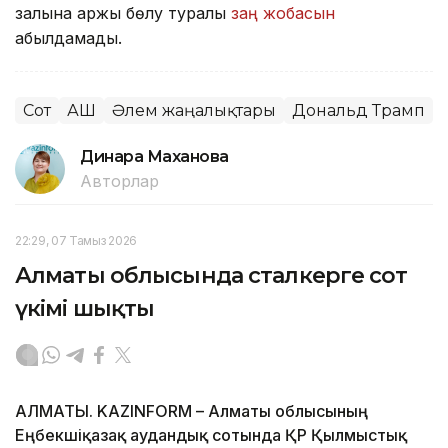
залына қаржы бөлу туралы
заң жобасын
қабылдамады.
Сот
АҚШ
Әлем жаңалықтары
Дональд Трамп
Динара Маханова
Авторлар
22:29, 07 Тамыз 2026
Алматы облысында сталкерге сот
үкімі шықты
АЛМАТЫ. KAZINFORM – Алматы облысының
Еңбекшіқазақ аудандық сотында ҚР Қылмыстық