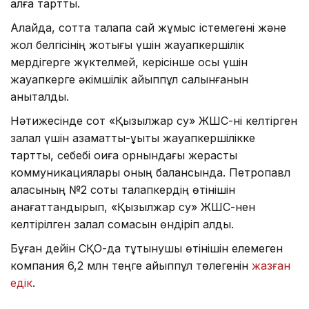
алға тартты.
Алайда, сотта талапқа сай жұмыс істемегені және
жол белгісінің жоқтығы үшін жауапкершілік
мердігерге жүктелмей, керісінше осы үшін
жауапкерге әкімшілік айыппұл салынғанын
анықталды.
Нәтижесінде сот «Қызылжар су» ЖШС-ні келтірген
залал үшін азаматтық-құқықтық жауапкершілікке
тартты, себебі оқиға орнындағы жерасты
коммуникациялары оның балансында. Петропавл
қаласының №2 соты талапкердің өтінішін
қанағаттандырып, «Қызылжар су» ЖШС-нен
келтірілген залал сомасын өндіріп алды.
Бұған дейін СҚО-да тұтынушы өтінішін елемеген
компания 6,2 млн теңге айыппұл төлегенін
жазған
едік
.