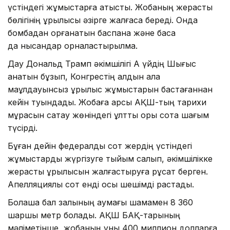
үстіндегі жұмыстарға қатысты. Жобаның жерасты
бөлігінің құрылысы әзірге жалғаса береді. Онда
бомбадан қорғанатын баспана және басқа
да нысандар орналастырылмақ.
Дау Дональд Трамп әкімшілігі Ақ үйдің Шығыс
қанатын бұзып, Конгрестің алдын ала
мақұлдауынсыз құрылыс жұмыстарын бастағаннан
кейін туындады. Жобаға қарсы АҚШ-тың тарихи
мұрасын сақтау жөніндегі ұлттық қоры сотқа шағым
түсірді.
Бұған дейін федералдық сот жердің үстіндегі
жұмыстарды жүргізуге тыйым салып, әкімшілікке
жерасты құрылысын жалғастыруға рұқсат берген.
Апелляциялық сот енді осы шешімді растады.
Болашақ бал залының аумағы шамамен 8 360
шаршы метр болады. АҚШ БАҚ-тарының
мәліметінше, жобаның құны 400 миллион долларға