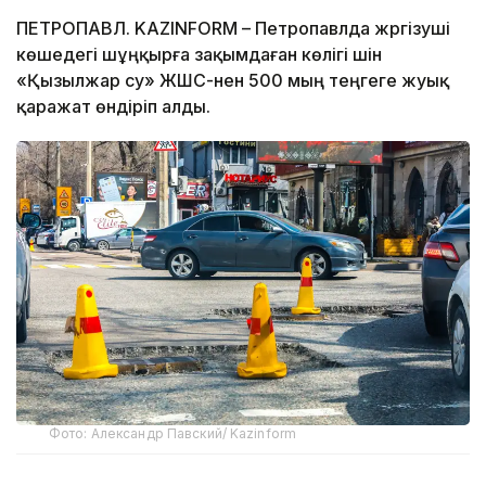
ПЕТРОПАВЛ. KAZINFORM – Петропавлда жүргізуші
көшедегі шұңқырға зақымдаған көлігі үшін
«Қызылжар су» ЖШС-нен 500 мың теңгеге жуық
қаражат өндіріп алды.
Фото: Александр Павский/ Kazinform