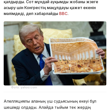
қалдырды. Сот мұндай ауқымды жобаны жүзеге
асыру үшін Конгрестің мақұлдауы қажет екенін
мәлімдеді, деп хабарлайды
BBC
.
Фото: yahoo.com
Апелляциялық алқаның үш судьясының екеуі бұл
шешімді қолдады. Алайда тыйым тек жердің