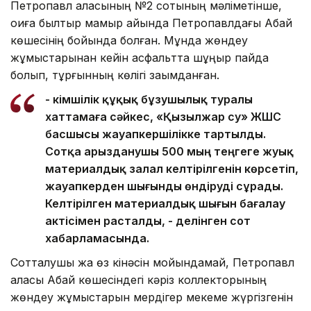
Петропавл қаласының №2 сотының мәліметінше,
оқиға былтыр мамыр айында Петропавлдағы Абай
көшесінің бойында болған. Мұнда жөндеу
жұмыстарынан кейін асфальтта шұңқыр пайда
болып, тұрғынның көлігі зақымданған.
- Әкімшілік құқық бұзушылық туралы
хаттамаға сәйкес, «Қызылжар су» ЖШС
басшысы жауапкершілікке тартылды.
Сотқа арызданушы 500 мың теңгеге жуық
материалдық залал келтірілгенін көрсетіп,
жауапкерден шығынды өндіруді сұрады.
Келтірілген материалдық шығын бағалау
актісімен расталды, - делінген сот
хабарламасында.
Сотталушы жақ өз кінәсін мойындамай, Петропавл
қаласы Абай көшесіндегі кәріз коллекторының
жөндеу жұмыстарын мердігер мекеме жүргізгенін