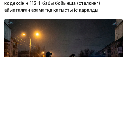
кодексінің 115-1-бабы бойынша (сталкинг)
айыпталған азаматқа қатысты іс қаралды.
Коллаж: Kazinform/ Nano Banana Pro
Сотпен мәліметінше, жәбірленуші мен
сотталушының туыстық байланысы бар.
Жәбірленушінің күйеуі сотталушымен бірге