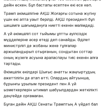
дейін өскен. Бұл бастапқы есептен екі есе көп.
Трамп әкімшілігіне АҚШ Жоғарғы сотына жүгіну
үшін екі апта уақыт берілді. АҚШ президенті бұл
шешімге шағымдануға ниетті екенін мәлімдеді.
Ақ үй әкімшілігі сот тыйымы ұлттық қауіпсіздік
мүдделеріне әсер етеді деп санайды. Әділет
министрлігі де жобаны жеке тұлғалар
қаржыландырып отырғанын, сондықтан соттар
оның жүзеге асуына араласпауы тиіс екенін алға
тартады.
Әкімшілік өкілдері Шығыс қанатты жаңғыртудың
қажеттілігін де атап өтті. Олардың айтуынша,
бұрынғы құрылым президент пен Ақ үй
қызметкерлерін ықтимал шабуылдардан жеткілікті
деңгейде қорғамаған.
Бұған дейін АҚШ Сенаты Трамптың Ақ үйдегі бал