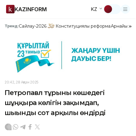
KAZINFORM
KZ
Сайлау-2026
Конституциялық реформа
Арнайы жо
Тренд:
20:42, 28 Ақпан 2025
Петропавл тұрғыны көшедегі
шұңқырға көлігін зақымдап,
шығынды сот арқылы өндірді