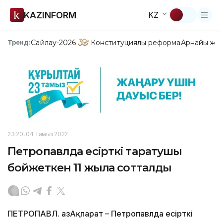
KAZINFORM
KZ
Сайлау-2026
Конституциялық реформа
Арнайы жо
Тренд:
23:20, 04 Тамыз 2022
Петропавлда есірткі таратушы
бойжеткен 11 жылға сотталды
ПЕТРОПАВЛ. ҚазАқпарат – Петропавлда есірткі