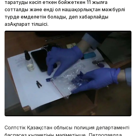
таратуды кәсіп еткен бойжеткен 11 жылға
сотталды және енді ол нашақорлықтан мәжбүрлі
түрде емделетін болады, деп хабарлайды
ҚазАқпарат тілшісі.
Солтүстік Қазақстан облысы полиция департаменті
баспасөз қызметінің мәліметінше, Петропавлда