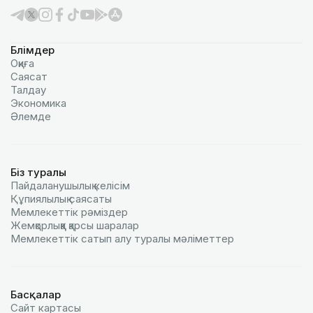
Бөлімдер
Оқиға
Саясат
Талдау
Экономика
Әлемде
Біз туралы
Пайдаланушылық келiciм
Құпиялылық саясаты
Мемлекеттік рәміздер
Жемқорлыққа қарсы шаралар
Мемлекеттік сатып алу туралы мәлiметтер
Басқалар
Сайт картасы