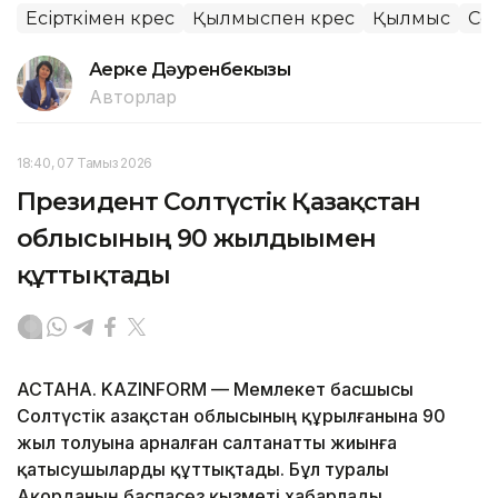
Есірткімен күрес
Қылмыспен күрес
Қылмыс
Сол
Ақерке Дәуренбекқызы
Авторлар
18:40, 07 Тамыз 2026
Президент Солтүстік Қазақстан
облысының 90 жылдығымен
құттықтады
АСТАНА. KAZINFORM — Мемлекет басшысы
Солтүстік Қазақстан облысының құрылғанына 90
жыл толуына арналған салтанатты жиынға
қатысушыларды құттықтады. Бұл туралы
Ақорданың баспасөз қызметі хабарлады.