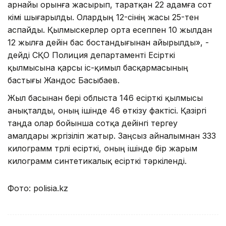
арнайы орынға жасырып, таратқан 22 адамға сот
үкімі шығарылды. Олардың 12-сінің жасы 25-тен
аспайды. Қылмыскерлер орта есеппен 10 жылдан
12 жылға дейін бас бостандығынан айырылды», -
дейді СҚО Полиция департаменті Есірткі
қылмысына қарсы іс-қимыл басқармасының
бастығы Жандос Басыбаев.
Жыл басынан бері облыста 146 есірткі қылмысы
анықталды, оның ішінде 46 өткізу фактісі. Қазіргі
таңда олар бойынша сотқа дейінгі тергеу
амалдары жүргізіліп жатыр. Заңсыз айналымнан 333
килограмм түрлі есірткі, оның ішінде бір жарым
килограмм синтетикалық есірткі тәркіленді.
Фото: polisia.kz