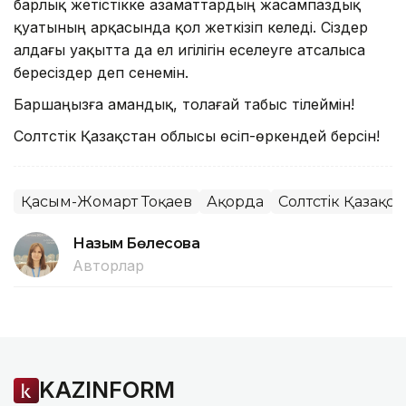
барлық жетістікке азаматтардың жасампаздық
қуатының арқасында қол жеткізіп келеді. Сіздер
алдағы уақытта да ел игілігін еселеуге атсалыса
бересіздер деп сенемін.
Баршаңызға амандық, толағай табыс тілеймін!
Солтүстік Қазақстан облысы өсіп-өркендей берсін!
Қасым-Жомарт Тоқаев
Ақорда
Солтүстік Қазақс
Назым Бөлесова
Авторлар
KAZINFORM