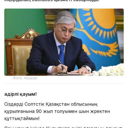
Фото: Ақорда
Қадірлі қауым!
Сіздерді Солтүстік Қазақстан облысының
құрылғанына 90 жыл толуымен шын жүректен
құттықтаймын!