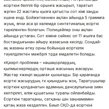
есірткіні белгілі бір орынға жасырып, таратып
жүрген 22 жастағы қызға қатысты сот үкімі заңды
күшіне енді. Бойжеткеннен ақпан айында 5 граммға
жуық, яғни аса ірі көлемде синтетикалық есірткі
тәркіленген болатын. Полицейлер оны ақпан
айында ұстаған. Сот үкіміне сәйкес ол 11 жылға бас
бостандығынан айыру жазасына кесілді. Сондай-
ақ жазаны өтеу орны бойынша есірткілік
тәуелділіктен мәжбүрлі түрде емделетін болады.
«Қазіргі проблема – нашақорлардың,
қылмыскерлердің орташа жасының жасаруы.
Жастар «жеңіл ақшаға» қызығады. Бір қарағанда
есірткі жасырудың түк қиындығы жоқ. Таратушылар
есірткіні қолданатын адамның денсаулығына зиян
келтіріліп, өлім құшатыны туралы ойланбайды.
Есірткіні таратқаны, сатқаны үшін заңнамамен
қатаң жаза көзделген. Биыл СҚО-да есірткіні