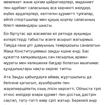
мемлекет және қоғам қайраткерлері, мәдениет
пен әдебиет саласының аса көрнекті өкілдері,
еңбек ардагерлері, көптеген құрметті тұлғалар,
әйгілі спортшылар мен құқық қорғау саласының
білікті мамандары шықты.
Біз біртұтас әрі жасампаз ел ретінде ауқымды
өзгерістерді табысты жүзеге асырып жатырмыз.
Таяуда ғана ұлт дамуының темірқазығы саналатын
Жаңа Конституциямыз заңды күшіне енді. Бас
құжатта халқымыздың сан ғасырлық арман-
мұраты мен келешекке бағдар болатын мызғымас
құндылықтары нақты көрініс тапты.
Ата Заңды қабылдауға аймақ жұртшылығы да
белсене қатысып, ауызбіршілік пен
жауапкершіліктің озық үлгісін көрсетті. Облыста түрлі
этнос өкілдері өзара құрмет пен достық дәстүрін
сақтап, тату-тәтті өмір сүріп жатыр. Берекелі өңір