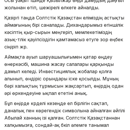
Осы уақыт ішінде Қызылжар өңірі дамудың даңғыл
жолынан өтіп, шежірелі өлкеге айналды.
Қазіргі таңда Солтүстік Қазақстан еліміздің астықты
аймағының бірі саналады. Дихандарымыз егіншілік
кәсіптің қыр-сырын меңгеріп, мемлекетіміздің
азық-түлік қауіпсіздігін қамтамасыз етуге зор еңбек
сіңіріп жүр.
Аймақта ауыл шаруашылығымен қатар өңдеу
өнеркәсібі, машина жасау салалары қарқынды
дамып келеді. Инвестициялық жобалар қолға
алынып, өндіріс орындары іске қосылды. Мұның
бәрі халықтың тұрмысын жақсартып, өңірдің одан
әрі өркендеуіне ықпал ететіні анық.
Бұл өңірде күрделі кезеңде ел бірлігін сақтап,
даналық пен көрегендік символына айналған әйгілі
Абылай ханның ізі қалған. Солтүстік Қазақстаннан
халқымызға, сондай-ақ бүкіл әлемге танымал