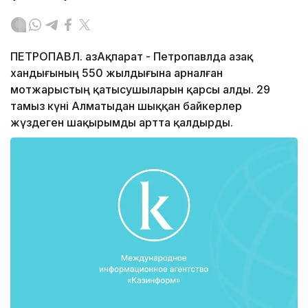
ПЕТРОПАВЛ. ҚазАқпарат - Петропавлда Қазақ
хандығының 550 жылдығына арналған
мотжарыстың қатысушыларын қарсы алды. 29
тамыз күні Алматыдан шыққан байкерлер
жүздеген шақырымды артта қалдырды.