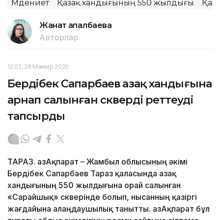
Мәдениет
Қазақ хандығының 550 жылдығы
Қаза
Жанат Қапалбаева
Авторлар
12:02, 28 Мамыр 2020
Бердібек Сапарбаев Қазақ хандығына
арнап салынған скверді реттеуді
тапсырды
ТАРАЗ. ҚазАқпарат – Жамбыл облысының әкімі
Бердібек Сапарбаев Тараз қаласында Қазақ
хандығының 550 жылдығына орай салынған
«Сарайшық» скверінде болып, нысанның қазіргі
жағдайына алаңдаушылық танытты. ҚазАқпарат бұл