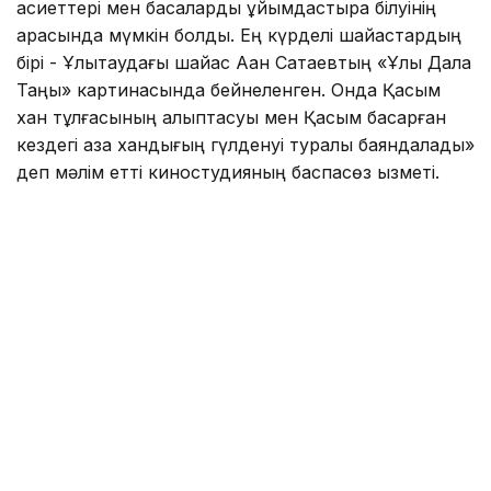
қасиеттері мен басқаларды ұйымдастыра білуінің
арқасында мүмкін болды. Ең күрделі шайқастардың
бірі - Ұлытаудағы шайқас Ақан Сатаевтың «Ұлы Дала
Таңы» картинасында бейнеленген. Онда Қасым
хан тұлғасының қалыптасуы мен Қасым басқарған
кездегі қазақ хандығың гүлденуі туралы баяндалады»
деп мәлім етті киностудияның баспасөз қызметі.