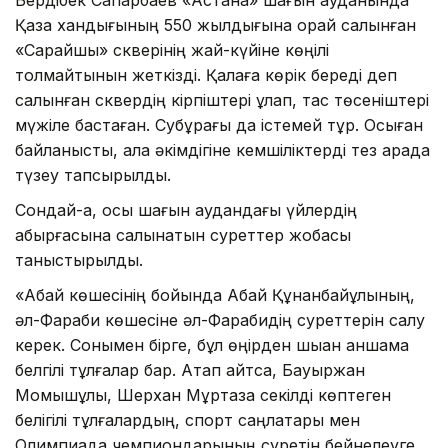
Қазақ хандығының 550 жылдығына орай салынған
«Сарайшық» скверінің жай-күйіне көңілі
толмайтынын жеткізді. Қалаға көрік береді деп
салынған сквердің кірпіштері құлап, тас төсеніштері
мүжіле бастаған. Субұрқағы да істемей тұр. Осыған
байланысты, қала әкімдігіне кемшіліктерді тез арада
түзеу тапсырылды.
Сондай-ақ, осы шағын аудандағы үйлердің
қабырғасына салынатын суреттер жобасы
таныстырылды.
«Абай көшесінің бойында Абай Құнанбайұлының,
әл-Фараби көшесіне әл-Фарабидің суреттерін салу
керек. Сонымен бірге, бұл өңірден шыққан қаншама
белгілі тұлғалар бар. Атап айтсақ, Бауыржан
Момышұлы, Шерхан Мұртаза секілді көптеген
белігілі тұлғалардың, спорт саңлақтары мен
Олимпиада чемпиондарының суретін бейнелеуге