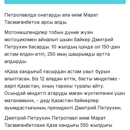
Петропавлда қонақтарды қала әкімі Марат
Тасмағанбетов қарсы алды.
Мотокөшпенділер тобын дүние жүзін
мотоциклмен айналып шыққан байкер Дмитрий
Петрухин басқарды. 10 жылдың ішінде ол 150-ден
астам елден өтіп, 250 мың шақырымды артта
қалдырды.
«Қазақ хандығы5 ғасырдан астам уақыт бұрын
қалыптасқан. Біз 12 қаладан өттік, басты міндетіміз -
қазіргі Қазақстан, оның тарихы туралы айту.
Осындай міндетті атқаруды маған жүктелгеніні үшін
мақтанамын», - деді Қазақстан байкерлер
қауымдастығының президенті Дмитрий Петрухин.
Дмитрий Петрухин Петропавл әкімі Марат
Тасмағанбетовке Қазақ хандығы 550 жылдығы