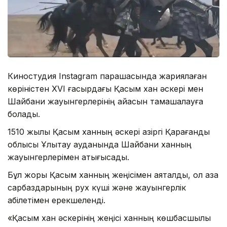
Киностудия Instagram парақшасында жариялаған
көріністен XVI ғасырдағы Қасым хан әскері мен
Шайбани жауынгерлерінің айқасын тамашалауға
болады.
1510 жылы Қасым ханның әскері қазіргі Қарағанды
облысы Ұлытау ауданында Шайбани ханның
жауынгерлерімен қақтығысады.
Бұл жорық Қасым ханның жеңісімен аяқталды, ол қазақ
сарбаздарының рух күші және жауынгерлік
қабілетімен ерекшеленді.
«Қасым хан әскерінің жеңісі ханның көшбасшылық