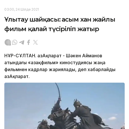
03:00, 24 Шілде 2021
Ұлытау шайқасы: Қасым хан жайлы
фильм қалай түсіріліп жатыр
НҰР-СҰЛТАН. ҚазАқпарат - Шәкен Айманов
атындағы «Қазақфильм» киностудиясы жаңа
фильмнен кадрлар жариялады, деп хабарлайды
ҚазАқпарат.