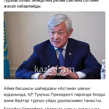
туралы облыс әкімдігінің ресми сайтына сілтеме
жасап хабарлайды.
Аймақ басшысы шаһардағы «Астана» шағын
ауданында, ҚР Тұңғыш Президенті паркінде болды
және бірқатар тұрғын үйдің құрылысымен танысты.
Бердібек Сапарбаев «Астана» шағын ауданында