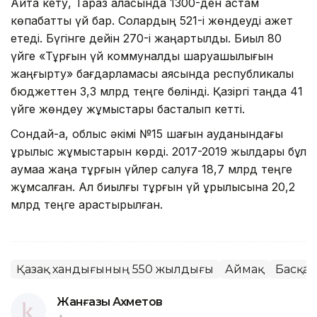
Айта кету, Тараз қаласында 1300-ден астам
көпқабатты үй бар. Солардың 521-і жөндеуді қажет
етеді. Бүгінге дейін 270-і жаңартылды. Биыл 80
үйге «Тұрғын үй коммуналдық шаруашылығын
жаңғырту» бағдарламасы аясында республикалық
бюджеттен 3,3 млрд теңге бөлінді. Қазіргі таңда 41
үйге жөндеу жұмыстары басталып кетті.
Сондай-ақ, облыс әкімі №15 шағын ауданындағы
құрылыс жұмыстарын көрді. 2017-2019 жылдары бұл
аумаққа жаңа тұрғын үйлер салуға 18,7 млрд теңге
жұмсалған. Ал биылғы тұрғын үй құрылысына 20,2
млрд теңге қарастырылған.
Қазақ хандығының 550 жылдығы
Аймақ
Басқа 
Жанғазы Ахметов