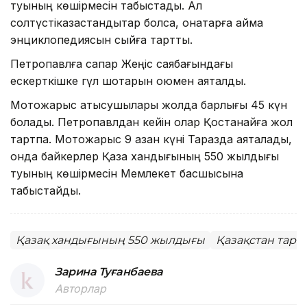
туының көшірмесін табыстады. Ал
солтүстікқазақстандықтар болса, қонақтарға аймақ
энциклопедиясын сыйға тартты.
Петропавлға сапар Жеңіс саябағындағы
ескерткішке гүл шоқтарын қоюмен аяқталды.
Мотожарыс қатысушылары жолда барлығы 45 күн
болады. Петропавлдан кейін олар Қостанайға жол
тартпақ. Мотожарыс 9 қазан күні Таразда аяқталады,
онда байкерлер Қазақ хандығының 550 жылдығы
туының көшірмесін Мемлекет басшысына
табыстайды.
Қазақ хандығының 550 жылдығы
Қазақстан тари
Зарина Туғанбаева
Авторлар