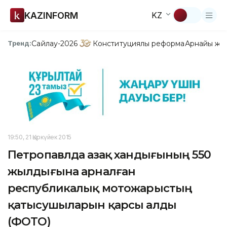
KAZINFORM
KZ
Сайлау-2026
Конституциялық реформа
Арнайы жо
Тренд:
19:50, 21 Қыркүйек 2015
Петропавлда Қазақ хандығының 550
жылдығына арналған
республикалық мотожарыстың
қатысушыларын қарсы алды
(ФОТО)