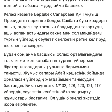
ден қойған абзал», - деді аймақ басшысы.
Келесі кезекте Бердібек Сапарбаев ҚР Тұңғыш
Президенті паркінде болды. Саябақта бұлақ көздерін
ашып, ондағы су тоғанын балдырдан тазартуды,
ашық аспан астындағы сахна мен сол маңайдағы
тұрғын үйлердің сәулеттік келбетін ретке келтіруді
шегелеп тапсырды.
Бұдан соң аймақ басшысы облыс орталығындағы
тозығы жеткен көпқабатты тұрғын үйлер мен
бірқатар нысандардың құрылыс барысымен
танысты. Жұмыс сапары Абай көшесінің бойында
орналасқан үйлердің жағдайымен танысудан
басталды. Биыл мұндағы №132, 128, 123, 121, 117
үйлердің сəулеттік келбетін қайта жаңғырту
жұмыстары басталмақ. Ол үшін біркелкі эксиздік
жоба әзірленген.