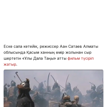
Еске сала кетейік, режиссер Ақан Сатаев Алматы
облысында Қасым ханның өмір жолынан сыр
шертетін «Ұлы Дала Таңы» атты
фильм түсіріп
жатыр
.