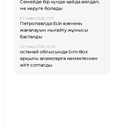
Семейде бір күнде қайда аялдап,
не көруге болады
07 тамыз 2026, 11:17
Петропавлда Есіл өзенінің
жағалауын нығайту жұмысы
басталды
07 тамыз 2026, 10:59
Қостанай облысында Sim-Box
арқылы алаяқтарға көмектескен
жігіт сотталды