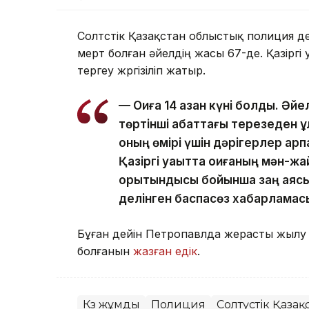
Солтүстік Қазақстан облыстық полиция де
мерт болған әйелдің жасы 67-де. Қазіргі 
тергеу жүргізіліп жатыр.
— Оқиға 14 қазан күні болды. Әй
төртінші қабаттағы терезеден 
оның өмірі үшін дәрігерлер ар
Қазіргі уақытта оқиғаның мән-ж
қорытындысы бойынша заң аясы
делінген баспасөз хабарламас
Бұған дейін Петропавлда жерасты жылу 
болғанын
жазған едік
.
Көз жұмды
Полиция
Солтүстік Қаза