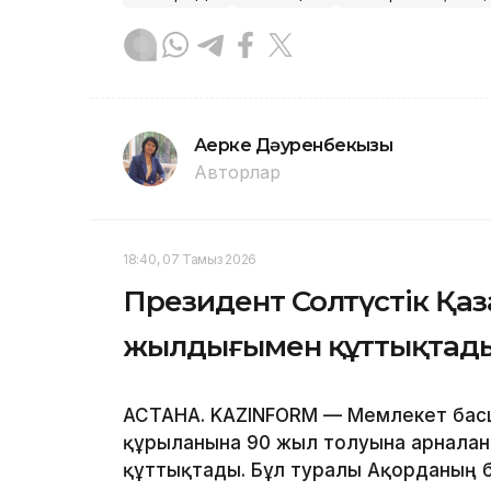
Ақерке Дәуренбекқызы
Авторлар
18:40, 07 Тамыз 2026
Президент Солтүстік Қа
жылдығымен құттықтад
АСТАНА. KAZINFORM — Мемлекет бас
құрылғанына 90 жыл толуына арналға
құттықтады. Бұл туралы Ақорданың 