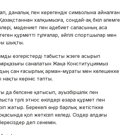
ақтап, даналық пен көрегендік символына айналған
к Қазақстаннан халқымызға, сондай-ақ бүкіл әлемге
лері, мәдениет пен әдебиет саласының аса
птеген құрметті тұлғалар, әйгілі спортшылар мен
ры шықты.
қымды өзгерістерді табысты жүзеге асырып
емірқазығы саналатын Жаңа Конституциямыз
ыздың сан ғасырлық арман-мұраты мен келешекке
нақты көрініс тапты.
 да белсене қатысып, ауызбіршілік пен
блыста түрлі этнос өкілдері өзара құрмет пен
үріп жатыр. Берекелі өңір барлық жетістікке
асында қол жеткізіп келеді. Сіздер алдағы
бересіздер деп сенемін.