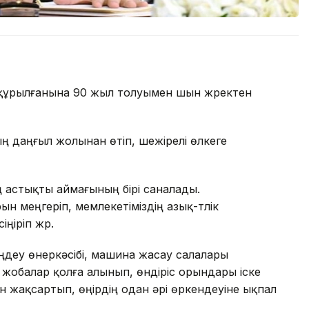
ң құрылғанына 90 жыл толуымен шын жүректен
ң даңғыл жолынан өтіп, шежірелі өлкеге
дің астықты аймағының бірі саналады.
н меңгеріп, мемлекетіміздің азық-түлік
іңіріп жүр.
деу өнеркәсібі, машина жасау салалары
жобалар қолға алынып, өндіріс орындары іске
 жақсартып, өңірдің одан әрі өркендеуіне ықпал