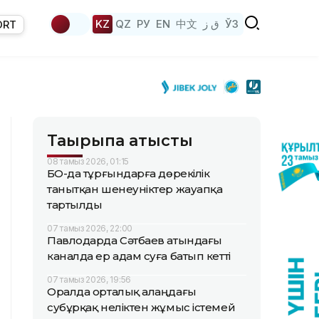
KZ
QZ
РУ
EN
中文
ق ز
ЎЗ
ORT
Тақырыпқа қатысты
08 тамыз 2026, 01:15
БҚО-да тұрғындарға дөрекілік
танытқан шенеуніктер жауапқа
тартылды
07 тамыз 2026, 22:00
Павлодарда Сәтбаев атындағы
каналда ер адам суға батып кетті
07 тамыз 2026, 19:56
Оралда орталық алаңдағы
субұрқақ неліктен жұмыс істемей