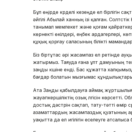
Бұл өңірде күрделі кезеңде ел бірлігін с
әйгілі Абылай ханның ізі қалған. Солтүсті
танымал мемлекет және қоғам қайраткер
көрнекті өкілдері, еңбек ардагерлері, кө
құқық қорғау саласының білікті маманда
Біз біртұтас әрі жасампаз ел ретінде ау
жатырмыз. Таяуда ғана ұлт дамуының т
заңды күшіне енді. Бас құжатта халқым
бағдар болатын мызғымас құндылықтары 
Ата Заңды қабылдауға аймақ жұртшылығы
жауапкершіліктің озық үлгісін көрсетті. О
достық дәстүрін сақтап, тату-тәтті өмір с
азаматтардың жасампаздық қуатының арқ
уақытта да ел игілігін еселеуге атсалыса 