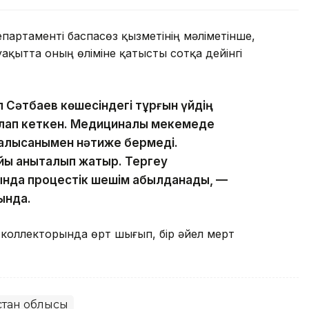
партаменті баспасөз қызметінің мәліметінше,
уақытта оның өліміне қатысты сотқа дейінгі
ел Сәтбаев көшесіндегі тұрғын үйдің
құлап кеткен. Медициналық мекемеде
палысқанымен нәтиже бермеді.
айы анықталып жатыр. Тергеу
нда процестік шешім қабылданады, —
ында.
коллекторында өрт шығып, бір әйел мерт
қстан облысы