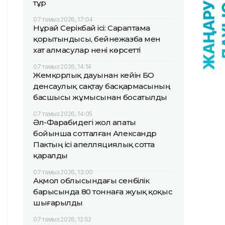
тұр
07 тамыз 2026, 17:04
Нұрай Серікбай ісі: Сараптама
қорытындысы, бейнежазба мен
хат алмасулар нені көрсетті
07 тамыз 2026, 14:14
Жемқорлық дауынан кейін БҚО
денсаулық сақтау басқармасының
басшысы жұмысынан босатылды
07 тамыз 2026, 14:05
Әл-Фарабидегі жол апаты
бойынша сотталған Александр
Пактың ісі апелляциялық сотта
қаралды
07 тамыз 2026, 13:00
Ақмол облысындағы сенбілік
барысында 80 тоннаға жуық қоқыс
шығарылды
07 тамыз 2026, 12:52