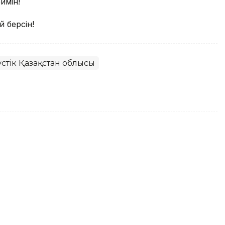
ймін!
й берсін!
үстік Қазақстан облысы
нда вольфрам өндіру 2028