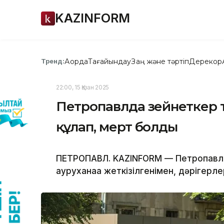
KAZINFORM
Ақорда
Тағайындау
Заң және тәртіп
Дерекқор
Тренд:
22:00, 15 Қазан 2025
Петропавлда зейнеткер т
құлап, мерт болды
ПЕТРОПАВЛ. KAZINFORM — Петропавлда
ауруханаға жеткізілгенімен, дәрігерл