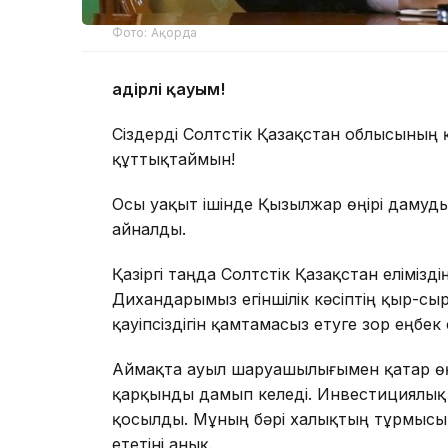
Фото: Ақорда
Қадірлі қауым!
Сіздерді Солтүстік Қазақстан облысыны
құттықтаймын!
Осы уақыт ішінде Қызылжар өңірі дамуды
айналды.
Қазіргі таңда Солтүстік Қазақстан еліміз
Дихандарымыз егіншілік кәсіптің қыр-сыры
қауіпсіздігін қамтамасыз етуге зор еңбек с
Аймақта ауыл шаруашылығымен қатар өң
қарқынды дамып келеді. Инвестициялық 
қосылды. Мұның бәрі халықтың тұрмысын
ететіні анық.