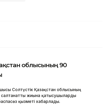
зақстан облысының 90
ы
шысы Солтүстік Қазақстан облысының
н салтанатты жиынға қатысушыларды
баспасөз қызметі хабарлады.