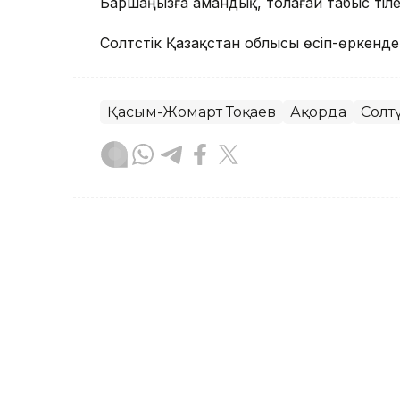
Баршаңызға амандық, толағай табыс тіле
Солтүстік Қазақстан облысы өсіп-өркенде
Қасым-Жомарт Тоқаев
Ақорда
Солт
Назым Бөлесова
Авторлар
16:50, 07 Тамыз 2026
Елдегі Ақсоран кен орны
жылға жоспарланған