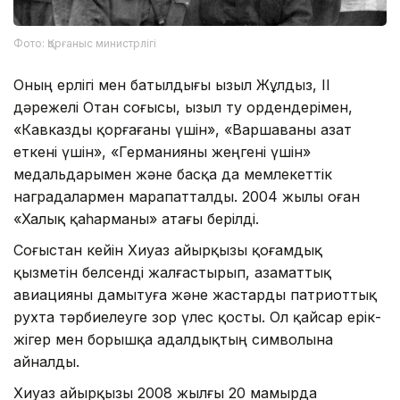
Фото: Қорғаныс министрлігі
Оның ерлігі мен батылдығы Қызыл Жұлдыз, II
дәрежелі Отан соғысы, Қызыл ту ордендерімен,
«Кавказды қорғағаны үшін», «Варшаваны азат
еткені үшін», «Германияны жеңгені үшін»
медальдарымен және басқа да мемлекеттік
наградалармен марапатталды. 2004 жылы оған
«Халық қаһарманы» атағы берілді.
Соғыстан кейін Хиуаз Қайырқызы қоғамдық
қызметін белсенді жалғастырып, азаматтық
авиацияны дамытуға және жастарды патриоттық
рухта тәрбиелеуге зор үлес қосты. Ол қайсар ерік-
жігер мен борышқа адалдықтың символына
айналды.
Хиуаз Қайырқызы 2008 жылғы 20 мамырда