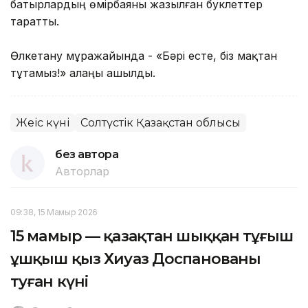
батырлардың өмірбаяны жазылған буклеттер
таратты.
Өлкетану мұражайында - «Бәрі есте, біз мақтан
тұтамыз!» алаңы ашылды.
Жеңіс күні
Солтүстік Қазақстан облысы
без автора
Авторлар
09:38, 15 Мамыр 2026
15 мамыр — қазақтан шыққан тұңғыш
ұшқыш қыз Хиуаз Доспанованың
туған күні