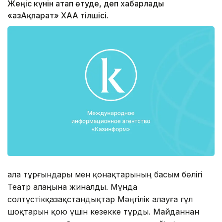
Жеңіс күнін атап өтуде, деп хабарлады
«ҚазАқпарат» ХАА тілшісі.
Қала тұрғындары мен қонақтарының басым бөлігі
Театр алаңына жиналды. Мұнда
солтүстікқазақстандықтар Мәңгілік алауға гүл
шоқтарын қою үшін кезекке тұрды. Майданнан