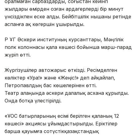
оралмаған сарбаздарды, соғыстан кейінгі
жылдары өмірден озған ардагерлерді бір минут
үнсіздікпен еске алды. Бейбітшілік нышаны ретінде
аспанға ақ көгершін ұшырылды.
ҚР ҰГ Әскери институның курсанттары, Мәңгілік
полк колоннасы қала көшесі бойынша марш-парад
жүріп өтті.
Жүргізушілер автожарыс өткізді. Ресімделген
көліктер «Ура!» және «Жеңіс!» деп айқайлап,
Петропавлдың бас көшелерінен өтті.
Театр алаңында әскери далалық асхана құрылды.
Онда ботқа үлестірілді.
«ҰОС батырларының есімі берілген қаланың 12
көшесі» акциясы ұйымдастырылды. Еріктілер
барша қауымға сотүстікқазақстандық