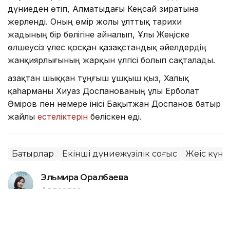
дүниеден өтіп, Алматыдағы Кеңсай зиратына
жерленді. Оның өмір жолы ұлттық тарихи
жадының бір бөлігіне айналып, Ұлы Жеңіске
өлшеусіз үлес қосқан қазақстандық әйелдердің
жанқиярлығының жарқын үлгісі болып сақталады.
Қазақтан шыққан тұңғыш ұшқыш қыз, Халық
қаһарманы Хиуаз Доспанованың ұлы Ерболат
Әміров пен немере інісі Бақытжан Доспанов батыр
жайлы
естеліктерін
бөліскен еді.
Батырлар
Екінші дүниежүзілік соғыс
Жеңіс күні
Эльмира Оралбаева
Авторлар
02:42, 12 Мамыр 2026