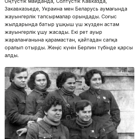
Оңтүстік майданда, Солтүстік Кавказда,
Закавказьеде, Украина мен Беларусь аумағында
жауынгерлік тапсырмалар орындады. Соғыс
жылдарында батыр ұшқыш үш жүзден астам
жауынгерлік ұшу жасады. Екі рет ауыр
жараланғанына қарамастан, қайтадан сапқа
оралып отырды. Жеңіс күнін Берлин түбінде қарсы
алды.