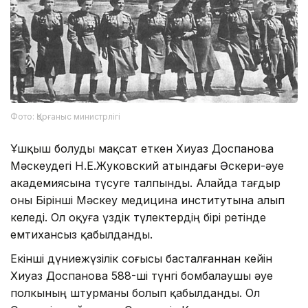
Фото: Қорғаныс министрлігі
Ұшқыш болуды мақсат еткен Хиуаз Доспанова
Мәскеудегі Н.Е.Жуковский атындағы Әскери-әуе
академиясына түсуге талпынды. Алайда тағдыр
оны Бірінші Мәскеу медицина институтына алып
келеді. Ол оқуға үздік түлектердің бірі ретінде
емтихансыз қабылданды.
Екінші дүниежүзілік соғысы басталғаннан кейін
Хиуаз Доспанова 588-ші түнгі бомбалаушы әуе
полкының штурманы болып қабылданды. Ол