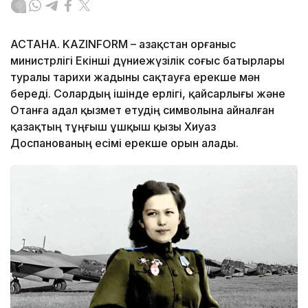
АСТАНА. KAZINFORM – Қазақстан Қорғаныс
министрлігі Екінші дүниежүзілік соғыс батырлары
туралы тарихи жадыны сақтауға ерекше мән
береді. Солардың ішінде ерлігі, қайсарлығы және
Отанға адал қызмет етудің символына айналған
қазақтың тұңғыш ұшқыш қызы Хиуаз
Доспанованың есімі ерекше орын алады.