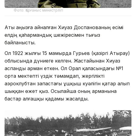
Фото: Қорғаныс министрлігі
Аты аңызға айналған Хиуаз Доспанованың есімі
елдің қаһармандық шежіресімен тығыз
байланысты.
Ол 1922 жылғы 15 мамырда Гурьев (қазіргі Атырау)
облысында дүниеге келген. Жастайынан Хиуаз
аспанды арман еткен. Ол Орал қаласындағы №1
орта мектепті үздік тәмамдап, жергілікті
аэроклубтан запастағы ұшқыш куәлігін қатар алып
шыққан өжет қыз. Осылайша оның арманына
бастар алғашқы қадамы жасалды.