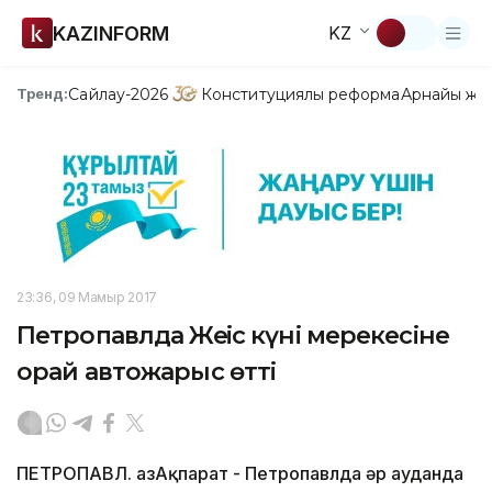
KAZINFORM
KZ
Сайлау-2026
Конституциялық реформа
Арнайы жо
Тренд:
23:36, 09 Мамыр 2017
Петропавлда Жеңіс күні мерекесіне
орай автожарыс өтті
ПЕТРОПАВЛ. ҚазАқпарат - Петропавлда әр ауданда