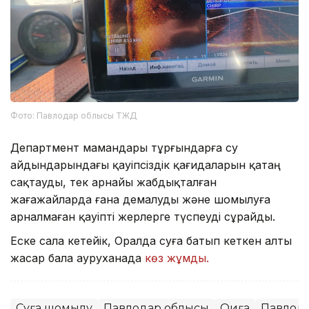
Фото: Павлодар облысы ТЖД
Департмент мамандары тұрғындарға су
айдындарындағы қауіпсіздік қағидаларын қатаң
сақтауды, тек арнайы жабдықталған
жағажайларда ғана демалуды және шомылуға
арналмаған қауіпті жерлерге түспеуді сұрайды.
Еске сала кетейік, Оралда суға батып кеткен алты
жасар бала ауруханада
көз жұмды.
Суға шомылу
Павлодар облысы
Оқиға
Павлод