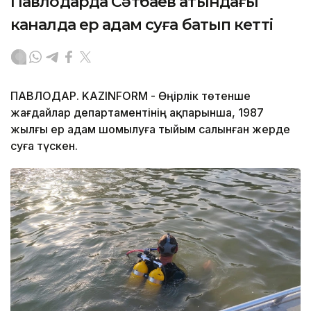
Павлодарда Сәтбаев атындағы
каналда ер адам суға батып кетті
ПАВЛОДАР. KAZINFORM - Өңірлік төтенше
жағдайлар департаментінің ақпарынша, 1987
жылғы ер адам шомылуға тыйым салынған жерде
суға түскен.