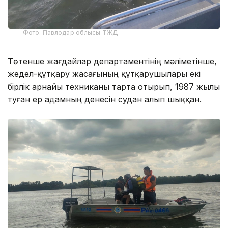
Фото: Павлодар облысы ТЖД
Төтенше жағдайлар департаментінің мәліметінше,
жедел-құтқару жасағының құтқарушылары екі
бірлік арнайы техниканы тарта отырып, 1987 жылы
туған ер адамның денесін судан алып шыққан.