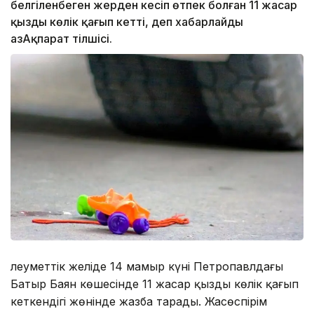
белгіленбеген жерден кесіп өтпек болған 11 жасар
қызды көлік қағып кетті, деп хабарлайды
ҚазАқпарат тілшісі.
Әлеуметтік желіде 14 мамыр күні Петропавлдағы
Батыр Баян көшесінде 11 жасар қызды көлік қағып
кеткендігі жөнінде жазба тарады. Жасөспірім