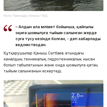
Фото: Павлодар облысы ТЖД
– Алдын ала мәлімет бойынша, қайғылы
оқиға шомылуға тыйым салынған жерде
суға түсу кезінде болған, - деп хабарлады
ведомстводан.
Құтқарушылар Қаныш Сәтбаев атындағы
каналдың техникалық гидротехникалық нысан
болып табылатынын және онда шомылуға қатаң
тыйым салынғанын ескертеді.