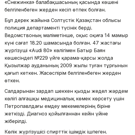
«Снежинка» балабақшасының қасында көшені
белгіленбеген жерден кесіп өтпек болған.
Бұл дерек жайына Солтүстік Қазақстан облысы
полиция департаменті түсінік берді.
Ведомствоның мәліметінше, оқыс оқиға 14 мамыр
күні сағат 18.20 шамасында болған. 47 жастағы
жүргізуші «Audi 80» көлігімен Батыр Баян
көшесіндегі №229 үйге қарама-қарсы жолда
Қызылжар ауданының 2009 жылы туған тұрғынын
қағып кеткен. Жасөспірім белгіленбеген жерден
өткен.
Салдарынан зардап шеккен қызды жедел жәрдем
көлігі алғашқы медициналық көмек көрсету үшін
Петропавлдағы емдеу мекемелерінің біріне
жеткізді. Диагноз қойылғаннан кейін үйіне
жіберілді.
Көлік жүргізушісі спирттік ішімдік ішпеген.