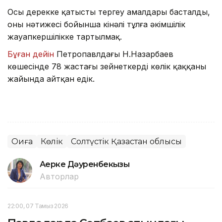
Осы дерекке қатысты тергеу амалдары басталды,
оны нәтижесі бойынша кінәлі тұлға әкімшілік
жауапкершілікке тартылмақ.
Бұған дейін
Петропавлдағы Н.Назарбаев
көшесінде 78 жастағы зейнеткерді көлік қаққаны
жайында айтқан едік.
Оқиға
Көлік
Солтүстік Қазақстан облысы
Ақерке Дәуренбекқызы
Авторлар
22:00, 07 Тамыз 2026