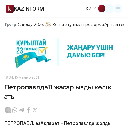
KAZINFORM
KZ
Сайлау-2026
Конституциялық реформа
Арнайы жо
Тренд:
18:34, 15 Мамыр 2021
Петропавлда11 жасар қызды көлік
қақты
ПЕТРОПАВЛ. ҚазАқпарат – Петропавлда жолды