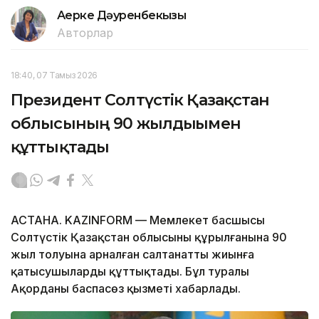
Ақерке Дәуренбекқызы
Авторлар
18:40, 07 Тамыз 2026
Президент Солтүстік Қазақстан
облысының 90 жылдығымен
құттықтады
АСТАНА. KAZINFORM — Мемлекет басшысы
Солтүстік Қазақстан облысының құрылғанына 90
жыл толуына арналған салтанатты жиынға
қатысушыларды құттықтады. Бұл туралы
Ақорданың баспасөз қызметі хабарлады.