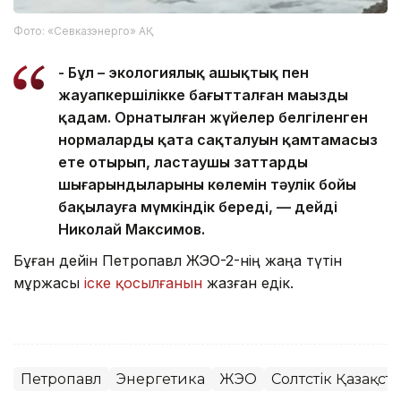
Фото: «Севказэнерго» АҚ
- Бұл – экологиялық ашықтық пен
жауапкершілікке бағытталған маңызды
қадам. Орнатылған жүйелер белгіленген
нормалардың қатаң сақталуын қамтамасыз
ете отырып, ластаушы заттардың
шығарындыларының көлемін тәулік бойы
бақылауға мүмкіндік береді, — дейді
Николай Максимов.
Бұған дейін Петропавл ЖЭО-2-нің жаңа түтін
мұржасы
іске қосылғанын
жазған едік.
Петропавл
Энергетика
ЖЭО
Солтүстік Қазақс