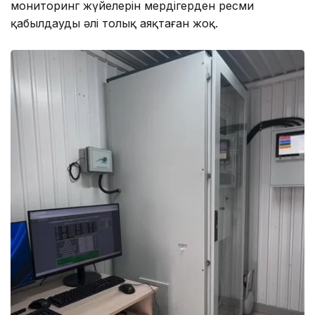
мониторинг жүйелерін мердігерден ресми
қабылдауды әлі толық аяқтаған жоқ.