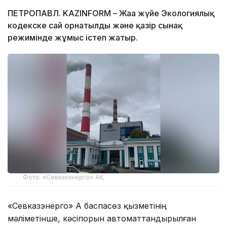
ПЕТРОПАВЛ. KAZINFORM – Жаңа жүйе Экологиялық
кодекске сай орнатылды және қазір сынақ
режимінде жұмыс істеп жатыр.
Фото: «Севказэнерго» АҚ
«Севказэнерго» АҚ баспасөз қызметінің
мәліметінше, кәсіпорын автоматтандырылған