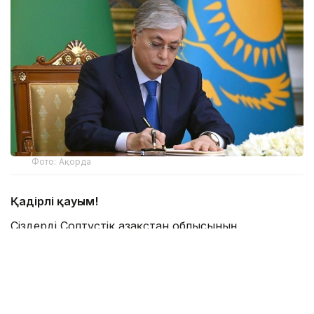
Фото: Ақорда
Қадірлі қауым!
Сіздерді Солтүстік Қазақстан облысының
құрылғанына 90 жыл толуымен шын жүректен
құттықтаймын!
Осы уақыт ішінде Қызылжар өңірі дамудың даңғыл
жолынан өтіп, шежірелі өлкеге айналды.