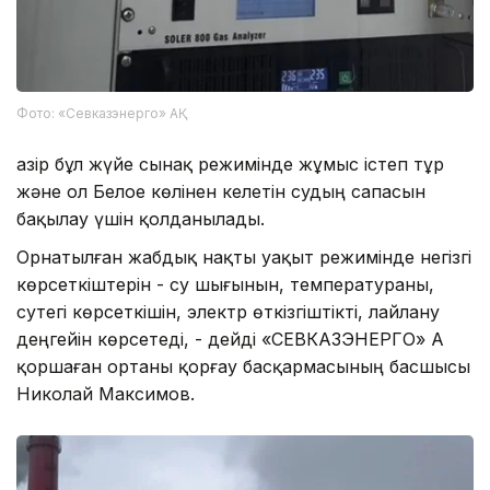
Фото: «Севказэнерго» АҚ
Қазір бұл жүйе сынақ режимінде жұмыс істеп тұр
және ол Белое көлінен келетін судың сапасын
бақылау үшін қолданылады.
Орнатылған жабдық нақты уақыт режимінде негізгі
көрсеткіштерін - су шығынын, температураны,
сутегі көрсеткішін, электр өткізгіштікті, лайлану
деңгейін көрсетеді, - дейді «СЕВКАЗЭНЕРГО» АҚ
қоршаған ортаны қорғау басқармасының басшысы
Николай Максимов.