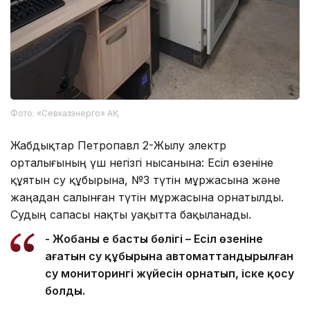
Фото: «Севказэнерго» АҚ
Жабдықтар Петропавл 2-Жылу электр
орталығының үш негізгі нысанына: Есіл өзеніне
құятын су құбырына, №3 түтін мұржасына және
жаңадан салынған түтін мұржасына орнатылды.
Судың сапасы нақты уақытта бақыланады.
- Жобаның ең басты бөлігі – Есіл өзеніне
ағатын су құбырына автоматтандырылған
су мониторингі жүйесін орнатып, іске қосу
болды.