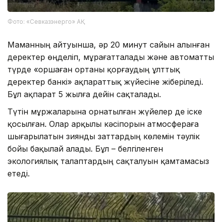
Фото: «Севказэнерго» АҚ
Маманның айтуынша, әр 20 минут сайын алынған
деректер өңделіп, мұрағатталады және автоматты
түрде «Қоршаған ортаны қорғаудың ұлттық
деректер банкі» ақпараттық жүйесіне жіберіледі.
Бұл ақпарат 5 жылға дейін сақталады.
Түтін мұржаларына орнатылған жүйелер де іске
қосылған. Олар арқылы кәсіпорын атмосфераға
шығарылатын зиянды заттардың көлемін тәулік
бойы бақылай алады. Бұл – белгіленген
экологиялық талаптардың сақталуын қамтамасыз
етеді.