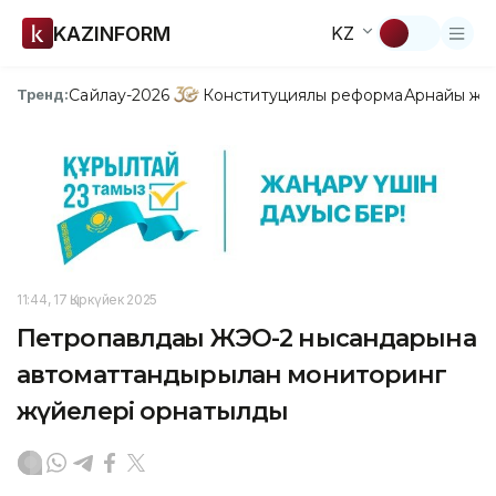
KAZINFORM
KZ
Сайлау-2026
Конституциялық реформа
Арнайы жо
Тренд:
11:44, 17 Қыркүйек 2025
Петропавлдағы ЖЭО-2 нысандарына
автоматтандырылған мониторинг
жүйелері орнатылды